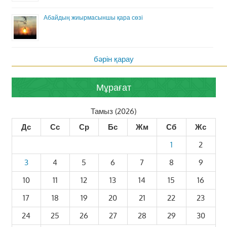
Абайдың жиырмасыншы қара сөзі
бәрін қарау
Мұрағат
Тамыз (2026)
Дс
Сс
Ср
Бс
Жм
Сб
Жс
1
2
3
4
5
6
7
8
9
10
11
12
13
14
15
16
17
18
19
20
21
22
23
24
25
26
27
28
29
30