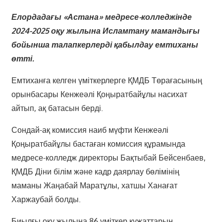
Елордадағы «Астана» медресе-колледжінде
2024-2025 оқу жылына Исламтану мамандығы
бойынша талапкерлерді қабылдау емтиханы
өтті.
Емтиханға келген үміткерлерге ҚМДБ Төрағасының
орынбасары Кенжеәлі Қоңыратбайұлы насихат
айтып, ақ батасын берді.
Сондай-ақ комиссия наиб мүфти Кенжеәлі
Қоңыратбайұлы бастаған комиссия құрамында
медресе-колледж директоры Бақтыбай Бейсенбаев,
ҚМДБ Діни білім және кадр даярлау бөлімінің
маманы Жаңабай Маратұлы, хатшы Ханағат
Харжаубай болды.
Биылғы оқу жылына 86 үміткер құжаттарын