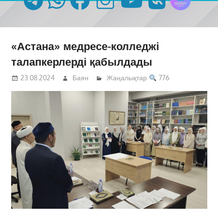
«Астана» медресе-колледжі
талапкерлерді қабылдады
23.08.2024
Баян
Жаңалықтар
776