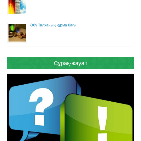
Әбу Талханың құрма бағы
Сұрақ-жауап