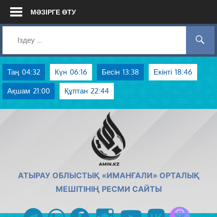
Skip
МӘЗІРГЕ ӨТУ
to
content
Таң
04:32
Күн
06:16
Бесін
13:38
Екінті
18:46
Ақшам
21:00
Құптан
22:44
AMIN.KZ
АТЫРАУ ОБЛЫСТЫҚ «ИМАНҒАЛИ» ОРТАЛЫҚ
МЕШІТІНІҢ РЕСМИ САЙТЫ
Azan радиос
telegram
whatsapp
facebook
instagram
youtube
vk