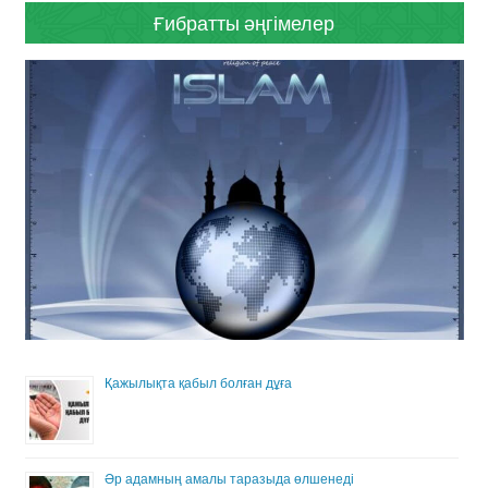
Ғибратты әңгімелер
Қажылықта қабыл болған дұға
Әр адамның амалы таразыда өлшенеді