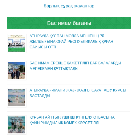
барлық сұрақ-жауаптар
Бас имам бағаны
АТЫРАУДА ҚҰСПАН МОЛЛА МЕШІТІНІҢ 70
ЖЫЛДЫҒЫНА ОРАЙ РЕСПУБЛИКАЛЫҚ ҚҰРАН
САЙЫСЫ ӨТТІ
БАС ИМАМ ЕРЕКШЕ ҚАЖЕТТІЛІГІ БАР БАЛАЛАРДЫ
МЕРЕКЕМЕН ҚҰТТЫҚТАДЫ
АТЫРАУДА «ИМАНИ ЖАЗ» ЖАЗҒЫ САУАТ АШУ КУРСЫ
БАСТАЛДЫ
ҚҰРБАН АЙТТЫҢ ҮШІНШІ КҮНІ ЕЛУ ОТБАСЫНА
ҚАЙЫРЫМДЫЛЫҚ КӨМЕК КӨРСЕТІЛДІ