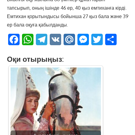
тапсырып, оның ішінде 46 ер, 40 қыз емтиханға кірді.
Емтихан қорытындысы бойынша 27 қыз бала және 39
ер бала оқуға қабылданды.
Facebook
WhatsApp
Telegram
VK
Mail.Ru
Messenger
Twitter
Share
Оқи отырыңыз: