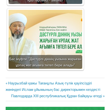
Қыз тәрбиесі - аманат
Бас мүфти: "Дәстүрлі діннің уызына жарыған
ұрпақ жат ағымға төтеп бере алады"
Жазба
Previous
Наурызбай қажы Тағанұлы Азық-түлік қауіпсіздігі
навигациясы
Post:
жөніндегі Ислам ұйымының бас директорымен кездесті
Next
Павлодарда ХІІІ республикалық Құран байқауы өтеді
Post: