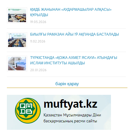
ҚМДБ ЖАНЫНАН «АУДАРМАШЫЛАР АЛҚАСЫ»
ҚҰРЫЛДЫ
19.05.2026
БИЫЛҒЫ РАМАЗАН АЙЫ 19 АҚПАНДА БАСТАЛАДЫ
11.02.2026
ТҮРКІСТАНДА «ҚОЖА АХМЕТ ЯСАУИ» АТЫНДАҒЫ
ИСЛАМ ИНСТИТУТЫ АШЫЛДЫ
20.01.2026
бәрін қарау