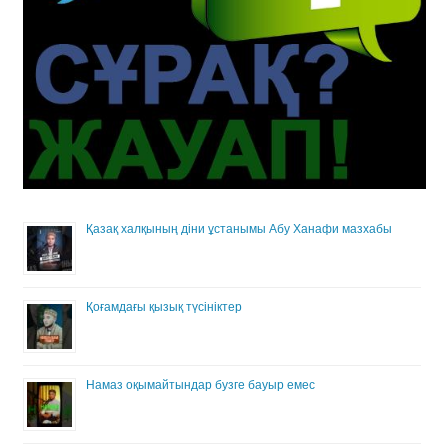
Қазақ халқының діни ұстанымы Абу Ханафи мазхабы
Қоғамдағы қызық түсініктер
Намаз оқымайтындар бузге бауыр емес