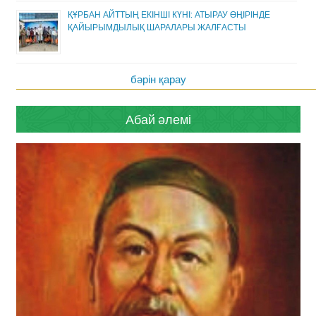
ҚҰРБАН АЙТТЫҢ ЕКІНШІ КҮНІ: АТЫРАУ ӨҢІРІНДЕ
ҚАЙЫРЫМДЫЛЫҚ ШАРАЛАРЫ ЖАЛҒАСТЫ
бәрін қарау
Абай әлемі