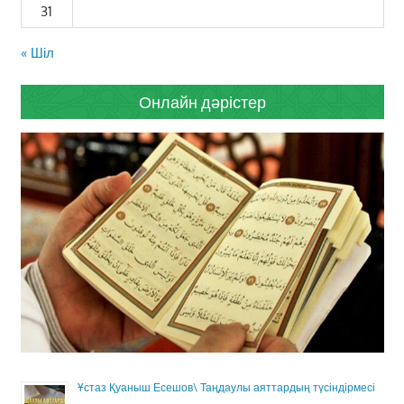
31
« Шіл
Онлайн дәрістер
Ұстаз Қуаныш Есешов\ Таңдаулы аяттардың түсіндірмесі