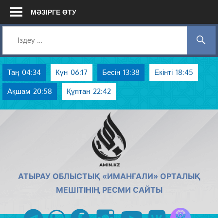
Skip
МӘЗІРГЕ ӨТУ
to
content
Таң
04:34
Күн
06:17
Бесін
13:38
Екінті
18:45
Ақшам
20:58
Құптан
22:42
AMIN.KZ
АТЫРАУ ОБЛЫСТЫҚ «ИМАНҒАЛИ» ОРТАЛЫҚ
МЕШІТІНІҢ РЕСМИ САЙТЫ
Azan радиос
telegram
whatsapp
facebook
instagram
youtube
vk