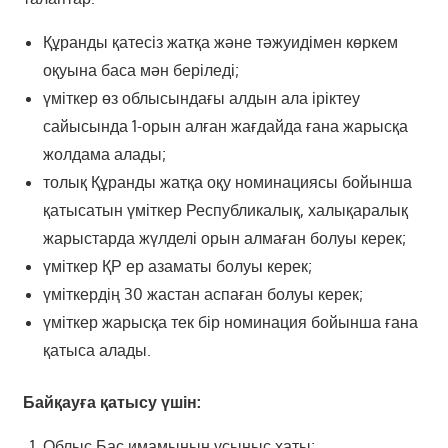
Құранды қатесіз жатқа және тәжуидімен көркем
оқуына баса мән беріледі;
үміткер өз облысындағы алдын ала іріктеу
сайысында 1-орын алған жағдайда ғана жарысқа
жолдама алады;
толық Құранды жатқа оқу номинациясы бойынша
қатысатын үміткер Республикалық, халықаралық
жарыстарда жүлделі орын алмаған болуы керек;
үміткер ҚР ер азаматы болуы керек;
үміткердің 30 жастан аспаған болуы керек;
үміткер жарысқа тек бір номинация бойынша ғана
қатыса алады.
Байқауға қатысу үшін:
Облыс Бас имамының ұсыныс хаты;