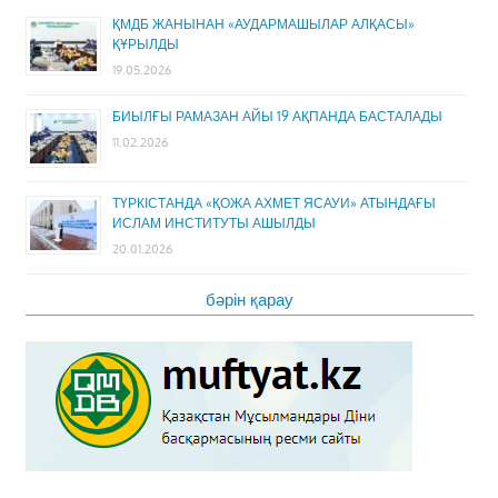
ҚМДБ ЖАНЫНАН «АУДАРМАШЫЛАР АЛҚАСЫ»
ҚҰРЫЛДЫ
19.05.2026
БИЫЛҒЫ РАМАЗАН АЙЫ 19 АҚПАНДА БАСТАЛАДЫ
11.02.2026
ТҮРКІСТАНДА «ҚОЖА АХМЕТ ЯСАУИ» АТЫНДАҒЫ
ИСЛАМ ИНСТИТУТЫ АШЫЛДЫ
20.01.2026
бәрін қарау