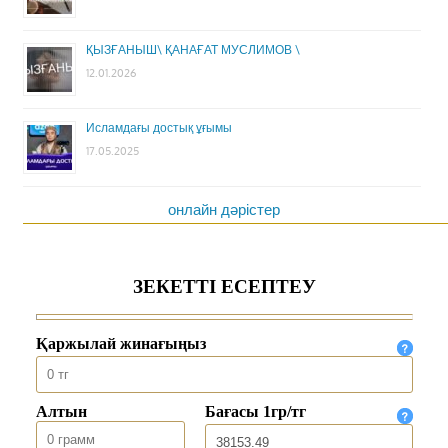
ҚЫЗҒАНЫШ\ ҚАНАҒАТ МУСЛИМОВ \
12.01.2026
Исламдағы достық ұғымы
17.05.2025
онлайн дәрістер