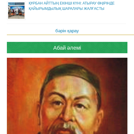
ҚҰРБАН АЙТТЫҢ ЕКІНШІ КҮНІ: АТЫРАУ ӨҢІРІНДЕ
ҚАЙЫРЫМДЫЛЫҚ ШАРАЛАРЫ ЖАЛҒАСТЫ
бәрін қарау
Абай әлемі