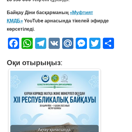
Байқау Діни басқарманың
«Муфтият
ҚМДБ»
YouTube арнасында тікелей эфирде
көрсетіледі.
Facebook
WhatsApp
Telegram
VK
Mail.Ru
Messenger
Twitter
Share
Оқи отырыңыз:
Ақтау қаласында