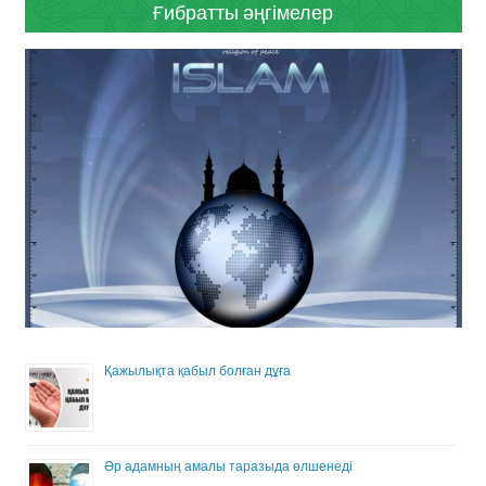
Ғибратты әңгімелер
Қажылықта қабыл болған дұға
Әр адамның амалы таразыда өлшенеді