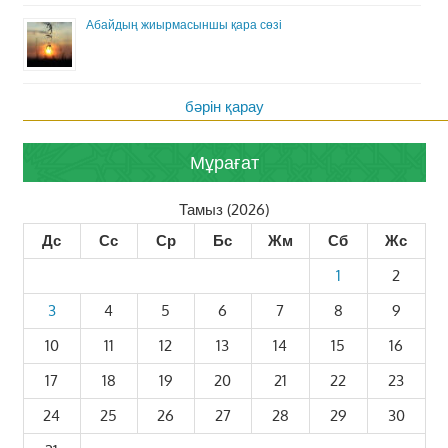
Абайдың жиырмасыншы қара сөзі
бәрін қарау
Мұрағат
Тамыз (2026)
Дс
Сс
Ср
Бс
Жм
Сб
Жс
1
2
3
4
5
6
7
8
9
10
11
12
13
14
15
16
17
18
19
20
21
22
23
24
25
26
27
28
29
30