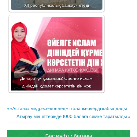
ХІІ республикалық байқау» өтеді
Динара Құтқожақызы: Әйелге ислам
дініндей құрмет көрсететін дін жоқ
Жазба
Previous
«Астана» медресе-колледжі талапкерлерді қабылдады
навигациясы
Post:
Next
Атырау мешіттерінде 1000 балаға сөмке таратылды
Post:
Бас мүфти бағаны