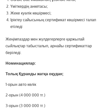
Үміткердің анкетасы;
Жеке куәлік көшірмесі;
Іріктеу сайысының сертификат көшірмесі талап
етіледі
Жеңімпаздар мен жүлдегерлерге қаржылай
сыйлықтар табысталып, арнайы сертификаттар
беріледі.
Номинациялар:
Толық Құранды жатқа оқудан;
1-орын авто көлік
2-орын (4 000 000 тг.)
3-орын (3 000 000 тг.)