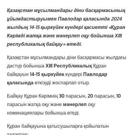
Қазақстан мұсылмандары діни басқармасының
ұйымдастыруымен
Павлодар қаласында
202
4
жылдың
14-15 қыркүйек күндері қасиетті «
Құран
Кәрімді жатқа және мәнерлеп оқу бойынша Х
ІІІ
республикалық
байқау»
өтеді.
Қазақстан мұсылмандары діни басқармасы жылдағы
дәстүр бойынша
ХІІІ Республикалық
Құран
байқауын
14-15 қыркүйек
күндері
Павлодар
қаласында
өткізуді жоспарлап отыр.
Байқау Құран Кәрімнің
30
парасын,
20
парасын,
10
парасын жатқа оқу және
мәнерлеп
оқу
номинациялары бойынша өтеді.
Құран байқауына қатысушыларға қойылатын
талаптар: