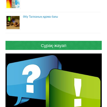
Әбу Талханың құрма бағы
Сұрақ-жауап