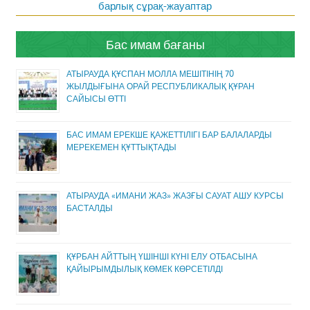
барлық сұрақ-жауаптар
Бас имам бағаны
АТЫРАУДА ҚҰСПАН МОЛЛА МЕШІТІНІҢ 70
ЖЫЛДЫҒЫНА ОРАЙ РЕСПУБЛИКАЛЫҚ ҚҰРАН
САЙЫСЫ ӨТТІ
БАС ИМАМ ЕРЕКШЕ ҚАЖЕТТІЛІГІ БАР БАЛАЛАРДЫ
МЕРЕКЕМЕН ҚҰТТЫҚТАДЫ
АТЫРАУДА «ИМАНИ ЖАЗ» ЖАЗҒЫ САУАТ АШУ КУРСЫ
БАСТАЛДЫ
ҚҰРБАН АЙТТЫҢ ҮШІНШІ КҮНІ ЕЛУ ОТБАСЫНА
ҚАЙЫРЫМДЫЛЫҚ КӨМЕК КӨРСЕТІЛДІ