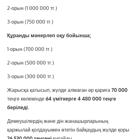
2-орын (1 000 000 тг.)
3-орын (750 000 тг.)
Құранды мәнерлеп оқу бойынша;
1-орын (700 000 тг.)
2-орын (500 000 тг.)
3-орын (300 000 тг.)
Жарысқа қатысып, жүлде алмаған әр қариға
70 000
теңге көлемінде
64 үміткерге 4 480 000 теңге
беріледі.
Демеушілердің және дін жанашырларының
қаржылай қолдауымен өтетін байқаудың жүлде қоры
26 530 000 теңгені
құрайды.