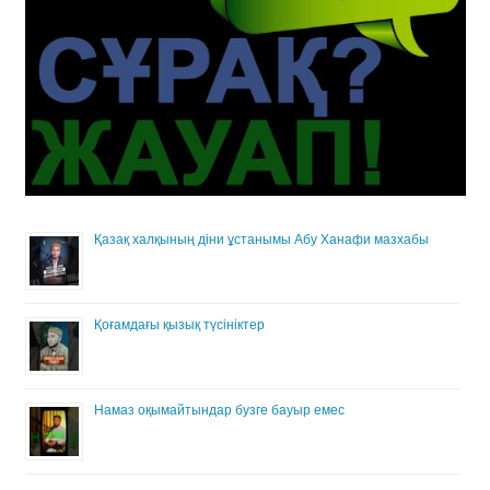
Қазақ халқының діни ұстанымы Абу Ханафи мазхабы
Қоғамдағы қызық түсініктер
Намаз оқымайтындар бузге бауыр емес