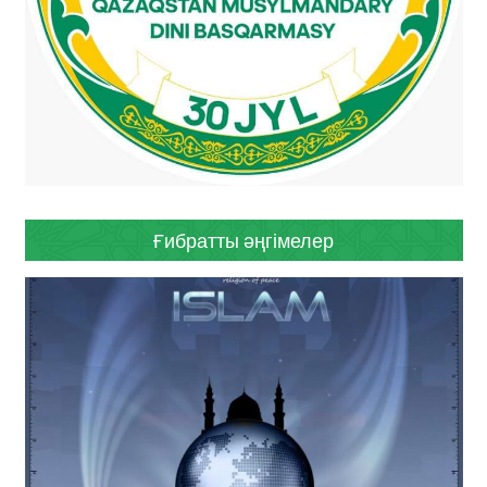
Ғибратты әңгімелер