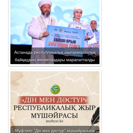
Астанада республикалық шығармашылық
байқаудың жеңімпаздары марапатталды
Мүфтият "Дін мен дәстүр" мүшәйрасына