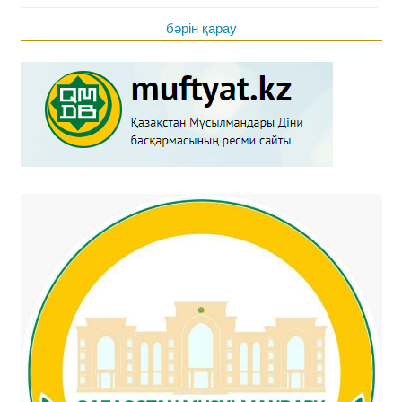
бәрін қарау