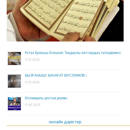
Ұстаз Қуаныш Есешов\ Таңдаулы аяттардың түсіндірмесі
12.01.2026
ҚЫЗҒАНЫШ\ ҚАНАҒАТ МУСЛИМОВ \
12.01.2026
Исламдағы достық ұғымы
17.05.2025
онлайн дәрістер