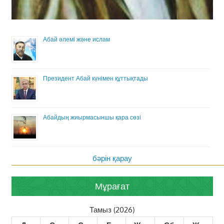
Абай әлемі және ислам
Президент Абай күнімен құттықтады
Абайдың жиырмасыншы қара сөзі
бәрін қарау
Мұрағат
Тамыз (2026)