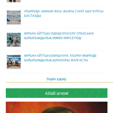
АТЫРАУДА «ИМАНИ ЖАЗ» ЖАЗҒЫ САУАТ АШУ КУРСЫ
БАСТАЛДЫ
ҚҰРБАН АЙТТЫҢ ҮШІНШІ КҮНІ ЕЛУ ОТБАСЫНА
ҚАЙЫРЫМДЫЛЫҚ КӨМЕК КӨРСЕТІЛДІ
ҚҰРБАН АЙТТЫҢ ЕКІНШІ КҮНІ: АТЫРАУ ӨҢІРІНДЕ
ҚАЙЫРЫМДЫЛЫҚ ШАРАЛАРЫ ЖАЛҒАСТЫ
бәрін қарау
Абай әлемі