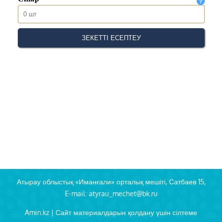
Атырау облыстық «Иманғали» орталық мешіті, Сатбаев 15,
E-mail: atyrau_mechet@bk.ru
Amin.kz | Сайт материалдарын қолдану үшін сілтеме