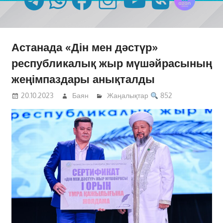
Астанада «Дін мен дәстүр»
республикалық жыр мүшәйрасының
жеңімпаздары анықталды
20.10.2023
Баян
Жаңалықтар
852