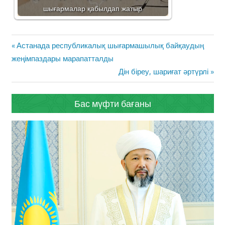
шығармалар қабылдап жатыр
Жазба
Previous
Астанада республикалық шығармашылық байқаудың
навигациясы
Post:
жеңімпаздары марапатталды
Next
Дін біреу, шариғат әртүрлі
Post:
Бас мүфти бағаны