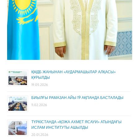
ҚМДБ ЖАНЫНАН «АУДАРМАШЫЛАР АЛҚАСЫ»
ҚҰРЫЛДЫ
19.05.2026
БИЫЛҒЫ РАМАЗАН АЙЫ 19 АҚПАНДА БАСТАЛАДЫ
11.02.2026
ТҮРКІСТАНДА «ҚОЖА АХМЕТ ЯСАУИ» АТЫНДАҒЫ
ИСЛАМ ИНСТИТУТЫ АШЫЛДЫ
20.01.2026