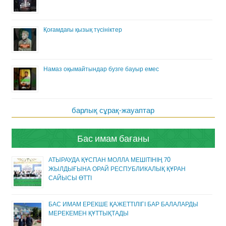
Қоғамдағы қызық түсініктер
Намаз оқымайтындар бузге бауыр емес
барлық сұрақ-жауаптар
Бас имам бағаны
АТЫРАУДА ҚҰСПАН МОЛЛА МЕШІТІНІҢ 70
ЖЫЛДЫҒЫНА ОРАЙ РЕСПУБЛИКАЛЫҚ ҚҰРАН
САЙЫСЫ ӨТТІ
БАС ИМАМ ЕРЕКШЕ ҚАЖЕТТІЛІГІ БАР БАЛАЛАРДЫ
МЕРЕКЕМЕН ҚҰТТЫҚТАДЫ