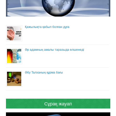
Қажылықта қабыл болған дұға
Әр адамның амалы таразыда өлшенеді
Әбу Талханың құрма бағы
Сұрақ-жауап