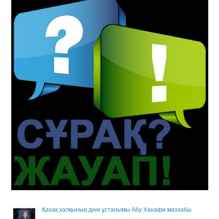
Қазақ халқының діни ұстанымы Абу Ханафи мазхабы