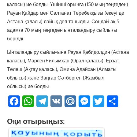
қаласы) ие болды. Үшінші орынға (150 мың теңгеден)
Рауан Қайдар мен Салтанат Төребекқызы (екеуі де
Астана қаласы) лайық деп танылды. Сондай-ақ 5
адамға 70 мың теңгеден ынталандыру сыйлығы
берілді.
Ынталандыру сыйлығына Рауан Қабидолдин (Астана
қаласы), Марлен Ғилымхан (Орал қаласы), Ерзат
Төлеш (Ақтау қаласы), Әмина Адайхан (Алматы
облысы) және Заңғар Сәтберген (Жамбыл
облысы) ие болды.
Facebook
WhatsApp
Telegram
VK
Mail.Ru
Messenger
Twitter
Share
Оқи отырыңыз: