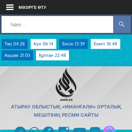
Skip
МӘЗІРГЕ ӨТУ
to
content
Таң
04:28
Күн
06:14
Бесін
13:39
Екінті
18:48
Ақшам
21:03
Құптан
22:48
AMIN.KZ
АТЫРАУ ОБЛЫСТЫҚ «ИМАНҒАЛИ» ОРТАЛЫҚ
МЕШІТІНІҢ РЕСМИ САЙТЫ
Azan радиос
telegram
whatsapp
facebook
instagram
youtube
vk