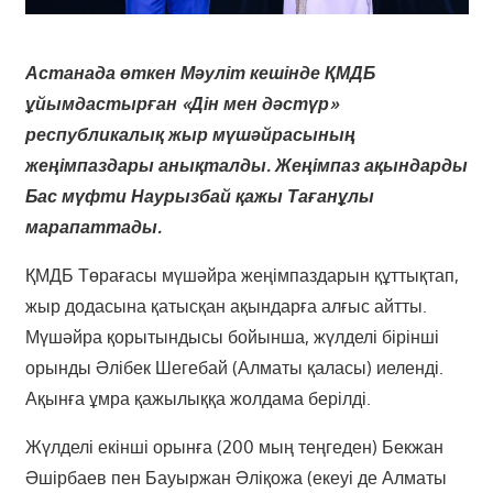
Астанада өткен Мәуліт кешінде ҚМДБ
ұйымдастырған «Дін мен дәстүр»
республикалық жыр мүшәйрасының
жеңімпаздары анықталды. Жеңімпаз ақындарды
Бас мүфти Наурызбай қажы Тағанұлы
марапаттады.
ҚМДБ Төрағасы мүшәйра жеңімпаздарын құттықтап,
жыр додасына қатысқан ақындарға алғыс айтты.
Мүшәйра қорытындысы бойынша, жүлделі бірінші
орынды Әлібек Шегебай (Алматы қаласы) иеленді.
Ақынға ұмра қажылыққа жолдама берілді.
Жүлделі екінші орынға (200 мың теңгеден) Бекжан
Әшірбаев пен Бауыржан Әліқожа (екеуі де Алматы