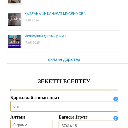
ҚЫЗҒАНЫШ\ ҚАНАҒАТ МУСЛИМОВ \
12.01.2026
Исламдағы достық ұғымы
17.05.2025
онлайн дәрістер