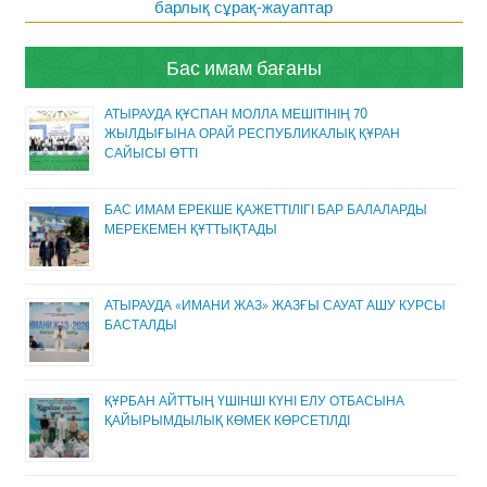
барлық сұрақ-жауаптар
Бас имам бағаны
АТЫРАУДА ҚҰСПАН МОЛЛА МЕШІТІНІҢ 70
ЖЫЛДЫҒЫНА ОРАЙ РЕСПУБЛИКАЛЫҚ ҚҰРАН
САЙЫСЫ ӨТТІ
БАС ИМАМ ЕРЕКШЕ ҚАЖЕТТІЛІГІ БАР БАЛАЛАРДЫ
МЕРЕКЕМЕН ҚҰТТЫҚТАДЫ
АТЫРАУДА «ИМАНИ ЖАЗ» ЖАЗҒЫ САУАТ АШУ КУРСЫ
БАСТАЛДЫ
ҚҰРБАН АЙТТЫҢ ҮШІНШІ КҮНІ ЕЛУ ОТБАСЫНА
ҚАЙЫРЫМДЫЛЫҚ КӨМЕК КӨРСЕТІЛДІ