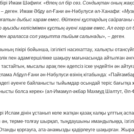
бірі Имам Шәфиғи: «
Өлең ол бір сөз. Сондықтан оның жақ
, – деген. Имам Әбду әл-Ғани ән-Нәбулуси әл-Ханафи: «
Муз
ғатын дыбыс харам емес. Өйткені құстардың сайрағаны д
 ауызды келісімімен құстың әуені харам емес. Ал егер ол 
мен араласса сол уақытта тыйым салынады
», – деген.
ның пікірі бойынша, ізгілікті насихаттау, халықты отансүйг
рлік пен адамгершілікке шақыру мағынасында айтылған әнге
 тастайтын, мысалы арақ пен әдепсіз іске үндейтін ән айт
ұлама Абдул-Ғани ән-Нәбулуси өзінің кітабында: «Пайғам
індегі әуенге байланысты тыйымдар осындай теріс бағытқа 
нысты болса керек» (әл-Имамул-әкбар Махмуд Шәлтут, Әл-Ф
рі Ислам дінін ұстанып келе жатқан қазақ халқы ұлттық ас
ән, терме-толғау шырқап, тыңдаушыны имандылыққа, ізгілі
 Отанды қорғауға, ата-анамызды қадірлеуге шақырған. Жы