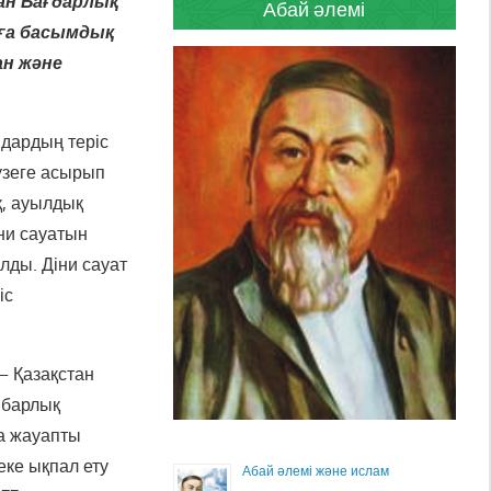
ған Бағдарлық
Абай әлемі
ға басымдық
ан және
мдардың теріс
үзеге асырып
қ, ауылдық
ни сауатын
лды. Діни сауат
іс
– Қазақстан
 барлық
ға жауапты
ке ықпал ету
Абай әлемі және ислам