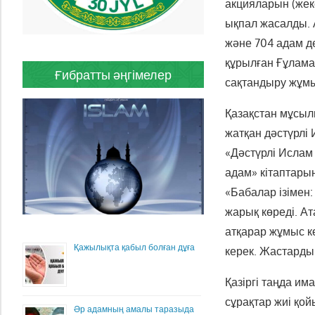
акцияларын (жек
ықпал жасалды. 
және 704 адам д
құрылған Ғұлама
Ғибратты әңгімелер
сақтандыру жұм
Қазақстан мұсыл
жатқан дәстүрлі 
«Дәстүрлі Ислам 
адам» кітаптарын
«Бабалар ізімен:
жарық көреді. Ат
атқарар жұмыс к
Қажылықта қабыл болған дұға
керек. Жастарды
Қазіргі таңда и
сұрақтар жиі қо
Әр адамның амалы таразыда