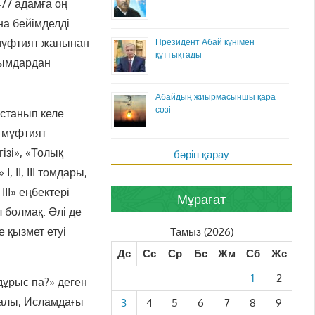
77 адамға оң
на бейімделді
 мүфтият жанынан
Президент Абай күнімен
құттықтады
ғымдардан
Абайдың жиырмасыншы қара
сөзі
ұстанып келе
а мүфтият
ізі», «Толық
бәрін қарау
ІІ, ІІІ томдары,
ІІ» еңбектері
Мұрағат
л болмақ. Әлі де
 қызмет етуі
Тамыз (2026)
Дс
Сс
Ср
Бс
Жм
Сб
Жс
1
2
дұрыс па?» деген
салы, Исламдағы
3
4
5
6
7
8
9