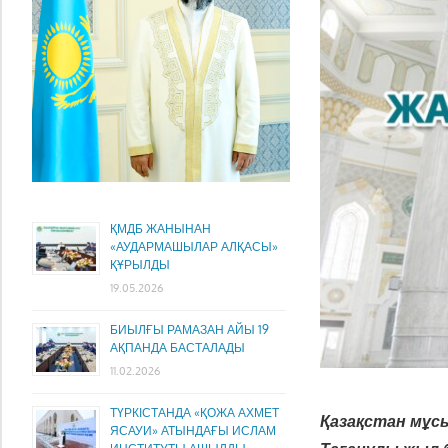
ҚМДБ ЖАНЫНАН
«АУДАРМАШЫЛАР АЛҚАСЫ»
ҚҰРЫЛДЫ
19.05.2026
БИЫЛҒЫ РАМАЗАН АЙЫ 19
АҚПАНДА БАСТАЛАДЫ
11.02.2026
ТҮРКІСТАНДА «ҚОЖА АХМЕТ
Қазақстан мұс
ЯСАУИ» АТЫНДАҒЫ ИСЛАМ