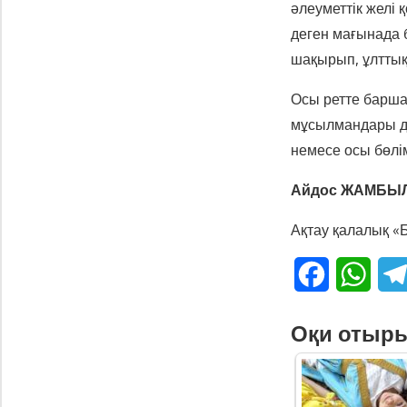
әлеуметтік желі
деген мағынада б
шақырып, ұлттық
Осы ретте барша
мұсылмандары д
немесе осы бөлім
Айдос ЖАМБЫ
Ақтау қалалық «
Facebook
What
Оқи отыр