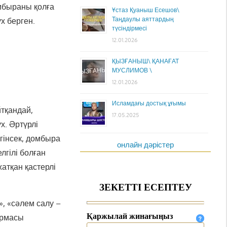
мбыраны қолға
Ұстаз Қуаныш Есешов\
Таңдаулы аяттардың
х берген.
түсіндірмесі
12.01.2026
ҚЫЗҒАНЫШ\ ҚАНАҒАТ
МУСЛИМОВ \
12.01.2026
Исламдағы достық ұғымы
йтқандай,
17.05.2025
х. Әртүрлі
гінсек, домбыра
онлайн дәрістер
лгілі болған
атқан қастерлі
», «сәлем салу –
армасы