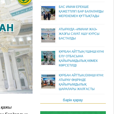
БАС ИМАМ ЕРЕКШЕ
ҚАЖЕТТІЛІГІ БАР БАЛАЛАРДЫ
МЕРЕКЕМЕН ҚҰТТЫҚТАДЫ
АТЫРАУДА «ИМАНИ ЖАЗ»
ЖАЗҒЫ САУАТ АШУ КУРСЫ
БАСТАЛДЫ
ҚҰРБАН АЙТТЫҢ ҮШІНШІ КҮНІ
ЕЛУ ОТБАСЫНА
ҚАЙЫРЫМДЫЛЫҚ КӨМЕК
КӨРСЕТІЛДІ
ҚҰРБАН АЙТТЫҢ ЕКІНШІ КҮНІ:
АТЫРАУ ӨҢІРІНДЕ
ҚАЙЫРЫМДЫЛЫҚ
ШАРАЛАРЫ ЖАЛҒАСТЫ
бәрін қарау
 қажы