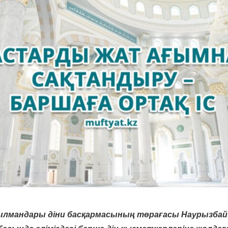
ылмандары діни басқармасының төрағасы Наурызбай