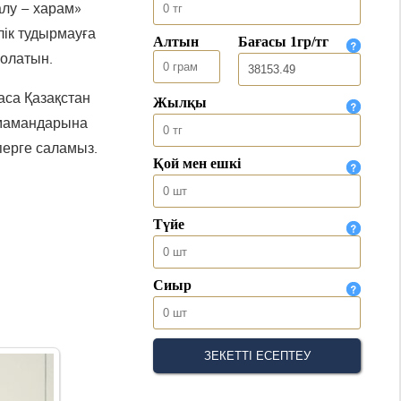
алу – харам»
лік тудырмауға
болатын.
аса Қазақстан
 мамандарына
аперге саламыз.