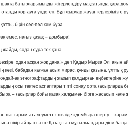
н шақта батырларымызды жігерлендіру мақсатында қара до
отанды қорғауға үндеген. Бұл жырлар жауангерлерімізге ру
н қатты, бірін сәл-пәл кем бұра.
зақ емес, нағыз қазақ – домбыра!
ің жайды, содан сұра тек қана:
шежіре, одан асқан жоқ дана!» деп Қадыр Мырза Әлі ақын а
ң көзі, бабадан қалған асыл мирас, құнды қазына, ұлттық ру
 сондай-ақ этнографтардың жазып қалдырған еңбектеріне жү
ардың осы тектес аспаптары тіпті сонау орта ғасырларда бе
быра – ғасырлар бойы қазақ халқымен бірге жасасып келе ж
нған жастарымыз әлеуметтік желіде «домбыра шерту – харам
ғына пікір айтқан сәтте Қазақстан мұсылмандары діни басқ