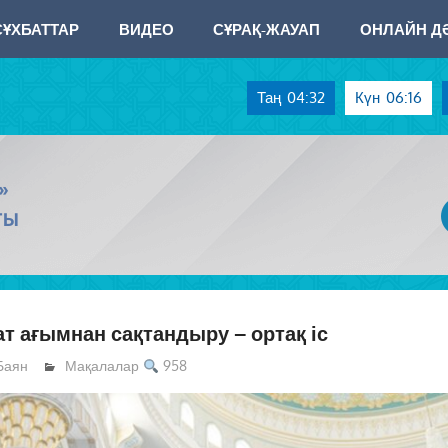
СҰХБАТТАР
ВИДЕО
СҰРАҚ-ЖАУАП
ОНЛАЙН ДӘ
Таң
04:32
Күн
06:16
»
ТЫ
т ағымнан сақтандыру – ортақ іс
Баян
Мақалалар
958