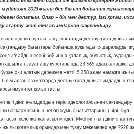
асында еліміздегі барша дін қызметкерлеріне жолда
а мүфтият 2023 жылы бес бағыт бойынша жұмыстар
деген болатын. Олар – дін мен дәстүр, ізгі қоғам, ихс
оқу-ағарту, жат діни ағымдардан сақтандыру.
алықтың діни сауатын ашу, жастарды деструктивті діни ағы
 сақтандыру бағыттары бойынша ауқымды іс-шараларды ж
, соңғы 9 айдың есебі бойынша қалалық, облыстық, ауданды
н ашылған сауат ашу курстарында 23 665 адам алғашқы ді
 Құран оқи алатын дәрежеге жетті. 5 258 адам намазға жығы
білім алған азаматтарда деструктивті діни ағымдардың тер
арсы имунитет қалыптасты.
ктивті діни ағымдардың теріс идеологиясынан сақтандыру 
ни басқармасының негізгі жұмыс бағыттарының бірі. Бұл –
алғасып келе жатқан асыл міндет. Мүфтияттың діни оңалту
 жылы қоғамдық орындар мен түзеу мекемелерінде 9928 же