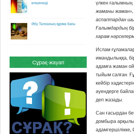
үлкен ғалымның 
өлшенеді
жаманы жаман
»
аспаптардан шы
Әбу Талханың құрма бағы
Ғалымдардың бір
харам нәрселер
Ислам ғұламалары
имандылыққа, бі
Сұрақ-жауап
адамға жаман ой
тыйым салған. Ғ
кейбір хадистер
әуендерге байла
деп жазады.
Сан ғасырдан бе
домбыра арқылы 
адамгершілікке,