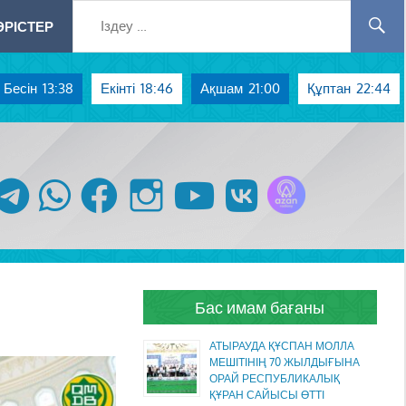
РІСТЕР
Бесін
13:38
Екінті
18:46
Ақшам
21:00
Құптан
22:44
Azan радиосы
telegram
whatsapp
facebook
instagram
youtube
vk
Бас имам бағаны
АТЫРАУДА ҚҰСПАН МОЛЛА
МЕШІТІНІҢ 70 ЖЫЛДЫҒЫНА
ОРАЙ РЕСПУБЛИКАЛЫҚ
ҚҰРАН САЙЫСЫ ӨТТІ