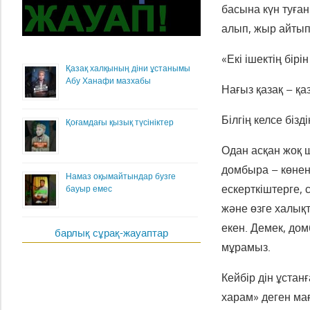
басына күн туға
алып, жыр айтып 
«Екі ішектің бірі
Қазақ халқының діни ұстанымы
Абу Ханафи мазхабы
Нағыз қазақ – қа
Білгің келсе бізд
Қоғамдағы қызық түсініктер
Одан асқан жоқ 
домбыра – көнені
Намаз оқымайтындар бузге
ескерткіштерге,
бауыр емес
және өзге халықт
екен. Демек, дом
барлық сұрақ-жауаптар
мұрамыз.
Кейбір дін ұста
харам» деген ма