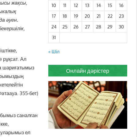
сысы жақсы,
10
11
12
13
14
15
16
ыкалық
17
18
19
20
21
22
23
а әуен.
24
25
26
27
28
29
30
бекершілік,
31
іштікке,
« Шіл
 рұқсат. Ал
уға шариғатымыз
Онлайн дәрістер
барымыздың
жетелейтін
әтаауа. 355-бет)
пабымыз саналған
кке,
рауларымыз ел