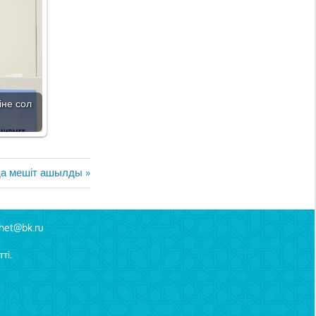
іне сол
да мешіт ашылды
het@bk.ru
ті.