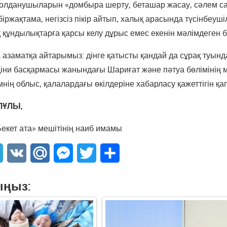
 қолданушыларын «домбыра шерту, беташар жасау, сәлем с
іржақтама, негізсіз пікір айтып, халық арасында түсінбеуші
 құндылықтарға қарсы келу дұрыс емес екенін мәлімдеген 
 азаматқа айтарымыз: дінге қатысты қандай да сұрақ туынд
іни басқармасы жанындағы Шариғат және пәтуа бөлімінің
нің облыс, қалалардағы өкілдеріне хабарласу қажеттігін қ
ЛҰЛЫ,
Бекет ата» мешітінің наиб имамы
sApp
Telegram
VK
Mail.Ru
Messenger
Twitter
Share
ыңыз: