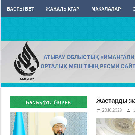
Skip
БАСТЫ БЕТ
ЖАҢАЛЫҚТАР
МАҚАЛАЛАР
to
content
AMIN.KZ
АТЫРАУ ОБЛЫСТЫҚ «ИМАНҒАЛИ
ОРТАЛЫҚ МЕШІТІНІҢ РЕСМИ САЙ
Жастарды жа
Бас мүфти бағаны
20.10.2023