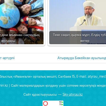
 діни ағымнан сақтаудың
Теке сақал, қырма мұрт, Елдің түб
жолдары
жетер
Next
т әртүрлі
Атырауда Бөкейхан ауылын
Post:
блыстық «Иманғали» орталық мешіті, Сатбаев 15, E-mail: atyrau_mec
in.kz | Сайт материалдарын қолдану үшін сілтеме көрсетуіңіз міндет
Сайт құрастырушысы —
Sky-atyrau.kz