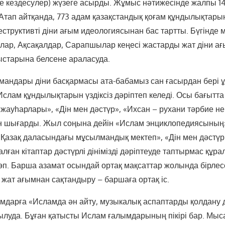
е кездесулер) жүзеге асырды. Жұмыс нәтижесінде жалпы 14
Атап айтқанда, 773 адам қазақстандық қоғам құндылықтары
еструктивті діни ағым идеологиясынан бас тартты. Бүгінде
лар, Ақсақалдар, Сарапшылар кеңесі жастарды жат діни а
ыстарына белсене араласуда.
мандары діни басқармасы ата-бабамыз сан ғасырдан бері 
Ислам құндылықтарын үздіксіз дәріптеп келеді. Осы бағытт
жауһарлары», «Дін мен дәстүр», «Ихсан – рухани тәрбие нег
 шығарды. Жыл соңына дейін «Ислам энциклопедиясының» І, 
 Қазақ даласындағы мұсылмандық мектеп», «Дін мен дәстүр І
алған кітаптар дәстүрлі дінімізді дәріптеуде таптырмас құра
өп. Барша азамат осындай ортақ мақсаттар жолында бірлесе
 жат ағымнан сақтандыру – баршаға ортақ іс.
мамдарға «Исламда ән айту, музыкалық аспаптарды қолдану 
йылуда. Бұған қатысты Ислам ғалымдарының пікірі бар. Мы