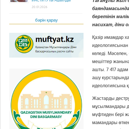
Тағанұлы жыл б
ИНСТИТУТЫ АШЫЛДЫ
20.01.2026
баяндамасынд
беретінін мәлім
бәрін қарау
насихат, діни 
Қазір имамдар х
идеологиясынан
келеді. Мәселен
мешіттер жанына
ашты. 7 417 адам
ашу курстарында 
идеологиясына қ
Жастарды дестру
мұсылмандары ді
мүфтиден бері ж
мамандары өткен