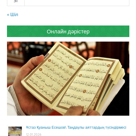
31
« Шіл
Онлайн дәрістер
Ұстаз Қуаныш Есешов\ Таңдаулы аяттардың түсіндірмесі
12.01.2026