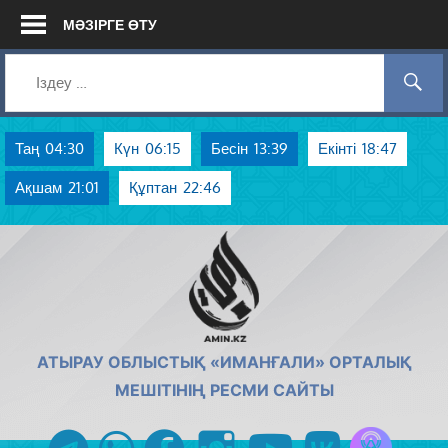
Skip
МӘЗІРГЕ ӨТУ
to
content
Таң
04:30
Күн
06:15
Бесін
13:39
Екінті
18:47
Ақшам
21:01
Құптан
22:46
AMIN.KZ
АТЫРАУ ОБЛЫСТЫҚ «ИМАНҒАЛИ» ОРТАЛЫҚ
МЕШІТІНІҢ РЕСМИ САЙТЫ
Azan радиос
telegram
whatsapp
facebook
instagram
youtube
vk