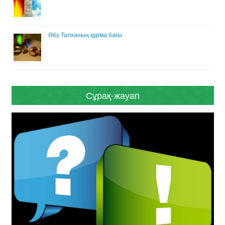
Әбу Талханың құрма бағы
Сұрақ-жауап