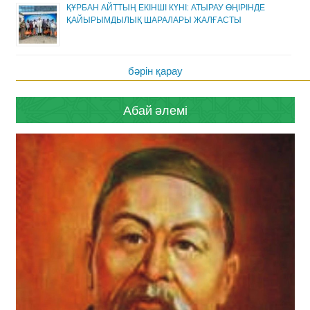
ҚҰРБАН АЙТТЫҢ ЕКІНШІ КҮНІ: АТЫРАУ ӨҢІРІНДЕ
ҚАЙЫРЫМДЫЛЫҚ ШАРАЛАРЫ ЖАЛҒАСТЫ
бәрін қарау
Абай әлемі