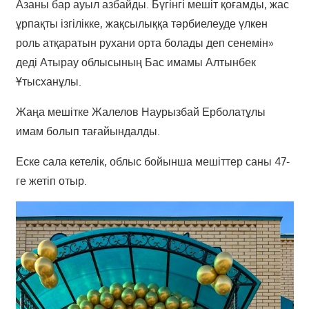
Азаны бар ауыл азбайды. Бүгінгі мешіт қоғамды, жас
ұрпақты ізгілікке, жақсылыққа тәрбиелеуде үлкен
роль атқаратын рухани орта болады деп сенемін»
деді Атырау облысының Бас имамы Алтынбек
Ұтысханұлы.
Жаңа мешітке Жалелов Наурызбай Ерболатұлы
имам болып тағайындалды.
Еске сала кетелік, облыс бойынша мешіттер саны 47-
ге жетіп отыр.