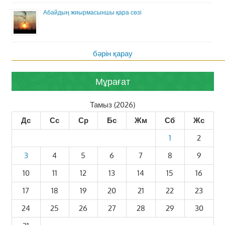
Абайдың жиырмасыншы қара сөзі
бәрін қарау
Мұрағат
Тамыз (2026)
Дс
Сс
Ср
Бс
Жм
Сб
Жс
1
2
3
4
5
6
7
8
9
10
11
12
13
14
15
16
17
18
19
20
21
22
23
24
25
26
27
28
29
30