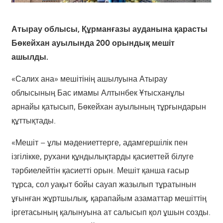
Атырау облысы, Құрманғазы ауданына қарасты
Бөкейхан ауылында 200 орындық мешіт
ашылды.
«Салих ана» мешітінің ашылуына Атырау
облысының Бас имамы Алтынбек Ұтысханұлы
арнайы қатысып, Бөкейхан ауылының тұрғындарын
құттықтады.
«Мешіт – ұлы мәдениеттерге, адамгершілік пен
ізгілікке, рухани құндылықтарды қасиеттей білуге
тәрбиелейтін қасиетті орын. Мешіт қанша ғасыр
тұрса, сол уақыт бойы сауап жазылып тұратынын
ұғынған жұртшылық, қарапайым азаматтар мешіттің
іргетасының қалынуына ат салысып қол ұшын созды.