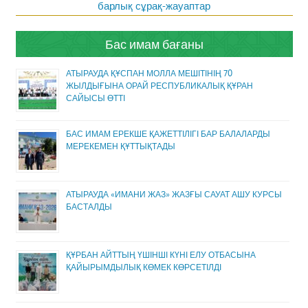
барлық сұрақ-жауаптар
Бас имам бағаны
АТЫРАУДА ҚҰСПАН МОЛЛА МЕШІТІНІҢ 70
ЖЫЛДЫҒЫНА ОРАЙ РЕСПУБЛИКАЛЫҚ ҚҰРАН
САЙЫСЫ ӨТТІ
БАС ИМАМ ЕРЕКШЕ ҚАЖЕТТІЛІГІ БАР БАЛАЛАРДЫ
МЕРЕКЕМЕН ҚҰТТЫҚТАДЫ
АТЫРАУДА «ИМАНИ ЖАЗ» ЖАЗҒЫ САУАТ АШУ КУРСЫ
БАСТАЛДЫ
ҚҰРБАН АЙТТЫҢ ҮШІНШІ КҮНІ ЕЛУ ОТБАСЫНА
ҚАЙЫРЫМДЫЛЫҚ КӨМЕК КӨРСЕТІЛДІ