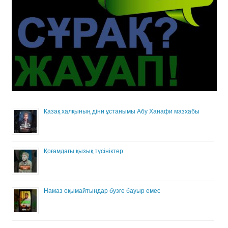
Қазақ халқының діни ұстанымы Абу Ханафи мазхабы
Қоғамдағы қызық түсініктер
Намаз оқымайтындар бузге бауыр емес