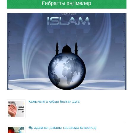
Ғибратты әңгімелер
Қажылықта қабыл болған дұға
Әр адамның амалы таразыда өлшенеді