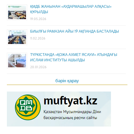
ҚМДБ ЖАНЫНАН «АУДАРМАШЫЛАР АЛҚАСЫ»
ҚҰРЫЛДЫ
19.05.2026
БИЫЛҒЫ РАМАЗАН АЙЫ 19 АҚПАНДА БАСТАЛАДЫ
11.02.2026
ТҮРКІСТАНДА «ҚОЖА АХМЕТ ЯСАУИ» АТЫНДАҒЫ
ИСЛАМ ИНСТИТУТЫ АШЫЛДЫ
20.01.2026
бәрін қарау