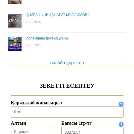
ҚЫЗҒАНЫШ\ ҚАНАҒАТ МУСЛИМОВ \
12.01.2026
Исламдағы достық ұғымы
17.05.2025
онлайн дәрістер