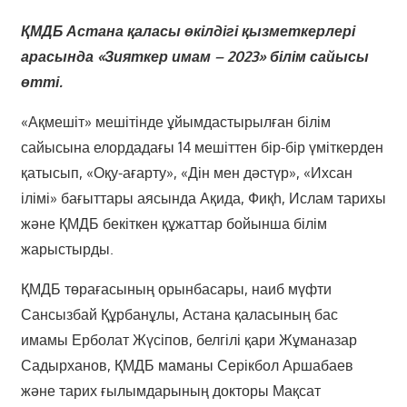
ҚМДБ Астана қаласы өкілдігі қызметкерлері
арасында «Зияткер имам – 2023» білім сайысы
өтті.
«Ақмешіт» мешітінде ұйымдастырылған білім
сайысына елордадағы 14 мешіттен бір-бір үміткерден
қатысып, «Оқу-ағарту», «Дін мен дәстүр», «Ихсан
ілімі» бағыттары аясында Ақида, Фиқһ, Ислам тарихы
және ҚМДБ бекіткен құжаттар бойынша білім
жарыстырды.
ҚМДБ төрағасының орынбасары, наиб мүфти
Сансызбай Құрбанұлы, Астана қаласының бас
имамы Ерболат Жүсіпов, белгілі қари Жұманазар
Садырханов, ҚМДБ маманы Серікбол Аршабаев
және тарих ғылымдарының докторы Мақсат