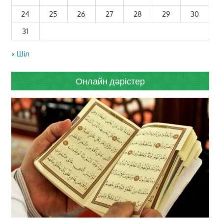
24
25
26
27
28
29
30
31
« Шіл
Онлайн дәрістер