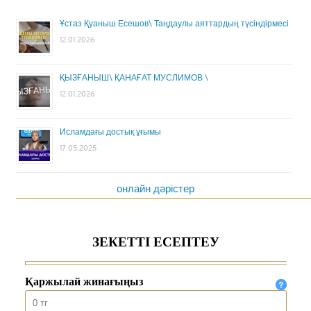
Ұстаз Қуаныш Есешов\ Таңдаулы аяттардың түсіндірмесі
12.01.2026
ҚЫЗҒАНЫШ\ ҚАНАҒАТ МУСЛИМОВ \
12.01.2026
Исламдағы достық ұғымы
17.05.2025
онлайн дәрістер