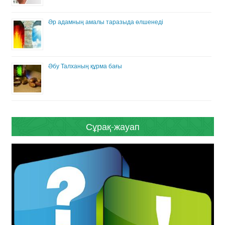
Әр адамның амалы таразыда өлшенеді
Әбу Талханың құрма бағы
Сұрақ-жауап