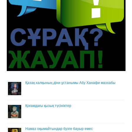
Қазақ халқының діни ұстанымы Абу Ханафи мазхабы
Қоғамдағы қызық түсініктер
Намаз оқымайтындар бузге бауыр емес