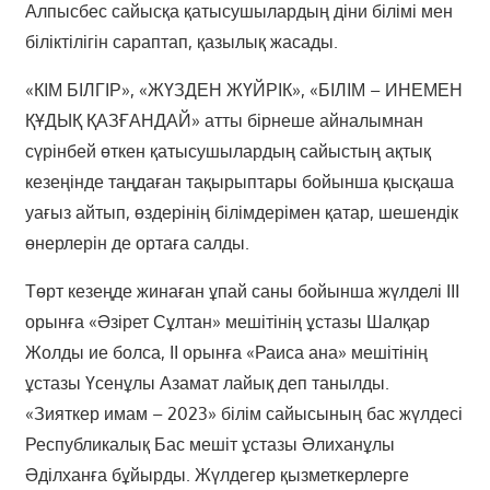
Алпысбес сайысқа қатысушылардың діни білімі мен
біліктілігін сараптап, қазылық жасады.
«КІМ БІЛГІР», «ЖҮЗДЕН ЖҮЙРІК», «БІЛІМ – ИНЕМЕН
ҚҰДЫҚ ҚАЗҒАНДАЙ» атты бірнеше айналымнан
сүрінбей өткен қатысушылардың сайыстың ақтық
кезеңінде таңдаған тақырыптары бойынша қысқаша
уағыз айтып, өздерінің білімдерімен қатар, шешендік
өнерлерін де ортаға салды.
Төрт кезеңде жинаған ұпай саны бойынша жүлделі ІІІ
орынға «Әзірет Сұлтан» мешітінің ұстазы Шалқар
Жолды ие болса, ІІ орынға «Раиса ана» мешітінің
ұстазы Үсенұлы Азамат лайық деп танылды.
«Зияткер имам – 2023» білім сайысының бас жүлдесі
Республикалық Бас мешіт ұстазы Әлиханұлы
Әділханға бұйырды. Жүлдегер қызметкерлерге