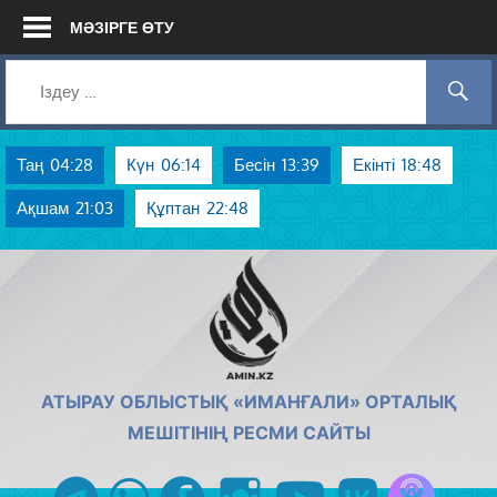
Skip
МӘЗІРГЕ ӨТУ
to
content
Таң
04:28
Күн
06:14
Бесін
13:39
Екінті
18:48
Ақшам
21:03
Құптан
22:48
AMIN.KZ
АТЫРАУ ОБЛЫСТЫҚ «ИМАНҒАЛИ» ОРТАЛЫҚ
МЕШІТІНІҢ РЕСМИ САЙТЫ
Azan радиос
telegram
whatsapp
facebook
instagram
youtube
vk