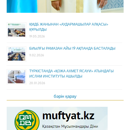
ҚМДБ ЖАНЫНАН «АУДАРМАШЫЛАР АЛҚАСЫ»
ҚҰРЫЛДЫ
19.05.2026
БИЫЛҒЫ РАМАЗАН АЙЫ 19 АҚПАНДА БАСТАЛАДЫ
11.02.2026
ТҮРКІСТАНДА «ҚОЖА АХМЕТ ЯСАУИ» АТЫНДАҒЫ
ИСЛАМ ИНСТИТУТЫ АШЫЛДЫ
20.01.2026
бәрін қарау