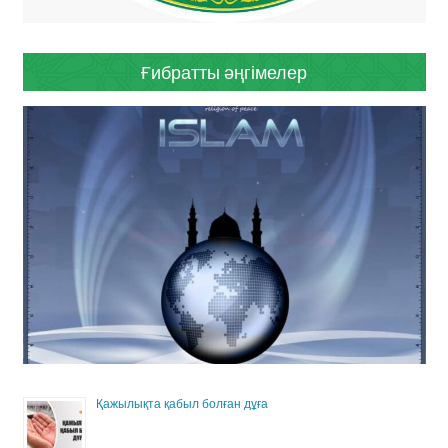
Ғибратты әңгімелер
Қажылықта қабыл болған дұға