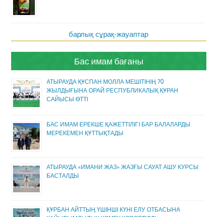
барлық сұрақ-жауаптар
Бас имам бағаны
АТЫРАУДА ҚҰСПАН МОЛЛА МЕШІТІНІҢ 70
ЖЫЛДЫҒЫНА ОРАЙ РЕСПУБЛИКАЛЫҚ ҚҰРАН
САЙЫСЫ ӨТТІ
БАС ИМАМ ЕРЕКШЕ ҚАЖЕТТІЛІГІ БАР БАЛАЛАРДЫ
МЕРЕКЕМЕН ҚҰТТЫҚТАДЫ
АТЫРАУДА «ИМАНИ ЖАЗ» ЖАЗҒЫ САУАТ АШУ КУРСЫ
БАСТАЛДЫ
ҚҰРБАН АЙТТЫҢ ҮШІНШІ КҮНІ ЕЛУ ОТБАСЫНА