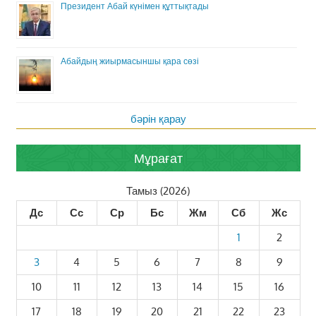
Президент Абай күнімен құттықтады
Абайдың жиырмасыншы қара сөзі
бәрін қарау
Мұрағат
Тамыз (2026)
Дс
Сс
Ср
Бс
Жм
Сб
Жс
1
2
3
4
5
6
7
8
9
10
11
12
13
14
15
16
17
18
19
20
21
22
23