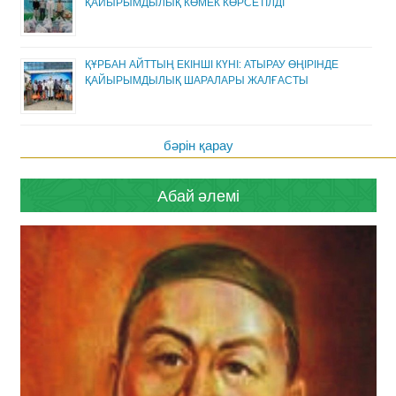
ҚАЙЫРЫМДЫЛЫҚ КӨМЕК КӨРСЕТІЛДІ
ҚҰРБАН АЙТТЫҢ ЕКІНШІ КҮНІ: АТЫРАУ ӨҢІРІНДЕ
ҚАЙЫРЫМДЫЛЫҚ ШАРАЛАРЫ ЖАЛҒАСТЫ
бәрін қарау
Абай әлемі