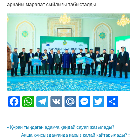
арнайы марапат сыйлығы табысталды.
Facebook
WhatsApp
Telegram
VK
Mail.Ru
Messenger
Twitter
Share
Жазба
Previous
Құран тыңдаған адамға қандай сауап жазылады?
навигациясы
Post:
Next
Ақша құнсызданғанда қарыз қалай қайтарылады?