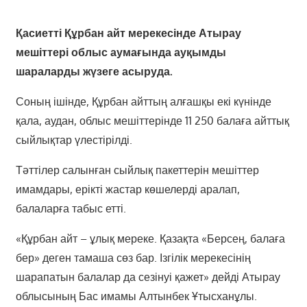
Қасиетті Құрбан айт мерекесінде Атырау
мешіттері облыс аумағында ауқымды
шараларды жүзеге асыруда.
Соның ішінде, Құрбан айттың алғашқы екі күнінде
қала, аудан, облыс мешіттерінде 11 250 балаға айттық
сыйлықтар үлестірілді.
Тәттілер салынған сыйлық пакеттерін мешіттер
имамдары, ерікті жастар көшелерді аралап,
балаларға табыс етті.
«Құрбан айт – ұлық мереке. Қазақта «Берсең, балаға
бер» деген тамаша сөз бар. Ізгілік мерекесінің
шарапатын балалар да сезінуі қажет» дейді Атырау
облысының Бас имамы Алтынбек Ұтысханұлы.