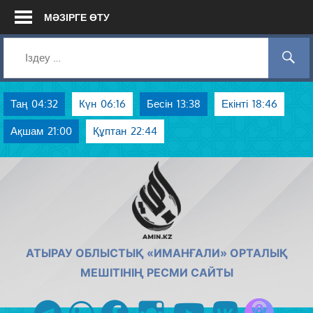
Skip
МӘЗІРГЕ ӨТУ
to
content
Таң
04:32
Күн
06:16
Бесін
13:38
Екінті
18:46
Ақшам
21:00
Құптан
22:44
AMIN.KZ
АТЫРАУ ОБЛЫСТЫҚ «ИМАНҒАЛИ» ОРТАЛЫҚ
МЕШІТІНІҢ РЕСМИ САЙТЫ
Azan радиос
telegram
whatsapp
facebook
instagram
youtube
vk