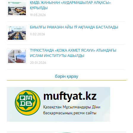
ҚМДБ ЖАНЫНАН «АУДАРМАШЫЛАР АЛҚАСЫ»
ҚҰРЫЛДЫ
19.05.2026
БИЫЛҒЫ РАМАЗАН АЙЫ 19 АҚПАНДА БАСТАЛАДЫ
11.02.2026
ТҮРКІСТАНДА «ҚОЖА АХМЕТ ЯСАУИ» АТЫНДАҒЫ
ИСЛАМ ИНСТИТУТЫ АШЫЛДЫ
20.01.2026
бәрін қарау