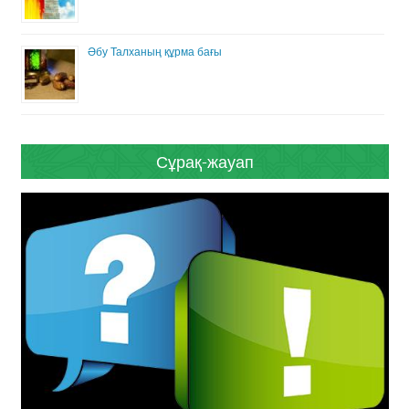
Әбу Талханың құрма бағы
Сұрақ-жауап