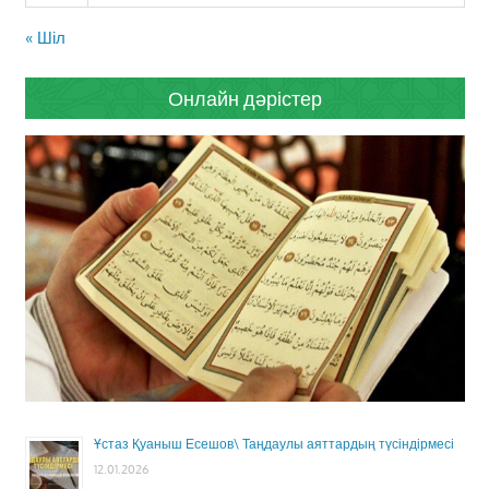
« Шіл
Онлайн дәрістер
Ұстаз Қуаныш Есешов\ Таңдаулы аяттардың түсіндірмесі
12.01.2026