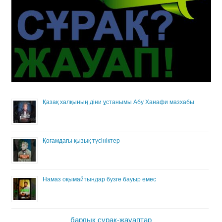
Қазақ халқының діни ұстанымы Абу Ханафи мазхабы
Қоғамдағы қызық түсініктер
Намаз оқымайтындар бузге бауыр емес
барлық сұрақ-жауаптар