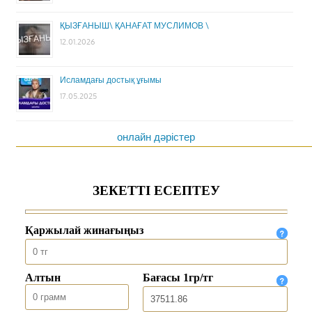
ҚЫЗҒАНЫШ\ ҚАНАҒАТ МУСЛИМОВ \
12.01.2026
Исламдағы достық ұғымы
17.05.2025
онлайн дәрістер