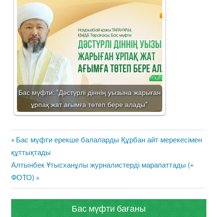
Бас мүфти: "Дәстүрлі діннің уызына жарыған
ұрпақ жат ағымға төтеп бере алады"
Жазба
Previous
Бас мүфти ерекше балаларды Құрбан айт мерекесімен
навигациясы
Post:
құттықтады
Next
Алтынбек Ұтысханұлы журналистерді марапаттады (+
Post:
ФОТО)
Бас мүфти бағаны