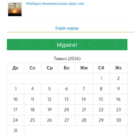
Абайдың жиырмасыншы қара сөзі
бәрін қарау
Мұрағат
Тамыз (2026)
Дс
Сс
Ср
Бс
Жм
Сб
Жс
1
2
3
4
5
6
7
8
9
10
11
12
13
14
15
16
17
18
19
20
21
22
23
24
25
26
27
28
29
30
31