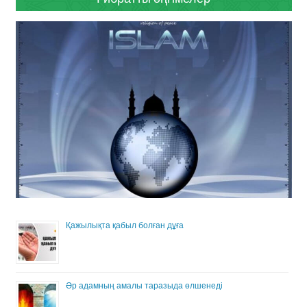
Қажылықта қабыл болған дұға
Әр адамның амалы таразыда өлшенеді