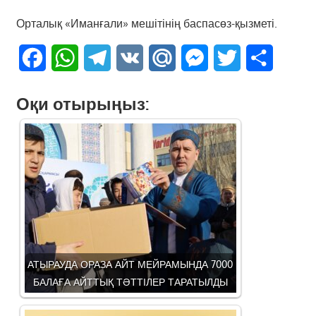
Орталық «Иманғали» мешітінің баспасөз-қызметі.
Facebook
WhatsApp
Telegram
VK
Mail.Ru
Messenger
Twitter
Share
Оқи отырыңыз:
АТЫРАУДА ОРАЗА АЙТ МЕЙРАМЫНДА 7000
БАЛАҒА АЙТТЫҚ ТӘТТІЛЕР ТАРАТЫЛДЫ