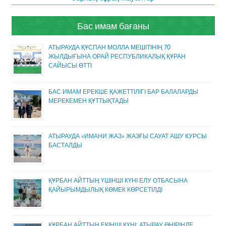
Бас имам бағаны
АТЫРАУДА ҚҰСПАН МОЛЛА МЕШІТІНІҢ 70
ЖЫЛДЫҒЫНА ОРАЙ РЕСПУБЛИКАЛЫҚ ҚҰРАН
САЙЫСЫ ӨТТІ
БАС ИМАМ ЕРЕКШЕ ҚАЖЕТТІЛІГІ БАР БАЛАЛАРДЫ
МЕРЕКЕМЕН ҚҰТТЫҚТАДЫ
АТЫРАУДА «ИМАНИ ЖАЗ» ЖАЗҒЫ САУАТ АШУ КУРСЫ
БАСТАЛДЫ
ҚҰРБАН АЙТТЫҢ ҮШІНШІ КҮНІ ЕЛУ ОТБАСЫНА
ҚАЙЫРЫМДЫЛЫҚ КӨМЕК КӨРСЕТІЛДІ
ҚҰРБАН АЙТТЫҢ ЕКІНШІ КҮНІ: АТЫРАУ ӨҢІРІНДЕ