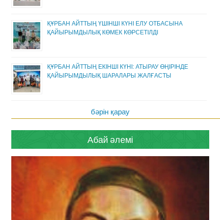
ҚҰРБАН АЙТТЫҢ ҮШІНШІ КҮНІ ЕЛУ ОТБАСЫНА
ҚАЙЫРЫМДЫЛЫҚ КӨМЕК КӨРСЕТІЛДІ
ҚҰРБАН АЙТТЫҢ ЕКІНШІ КҮНІ: АТЫРАУ ӨҢІРІНДЕ
ҚАЙЫРЫМДЫЛЫҚ ШАРАЛАРЫ ЖАЛҒАСТЫ
бәрін қарау
Абай әлемі