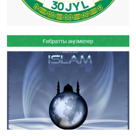
Ғибратты әңгімелер