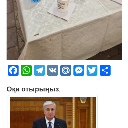
Facebook
WhatsApp
Telegram
VK
Mail.Ru
Messenger
Twitter
Share
Оқи отырыңыз: