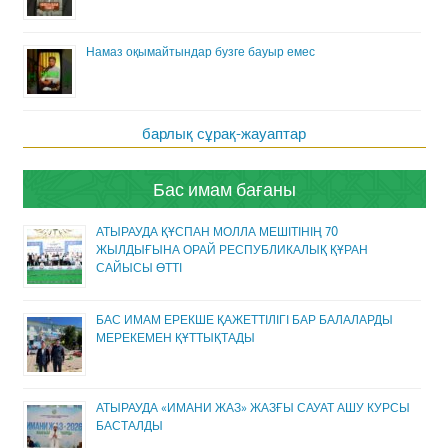
Намаз оқымайтындар бузге бауыр емес
барлық сұрақ-жауаптар
Бас имам бағаны
АТЫРАУДА ҚҰСПАН МОЛЛА МЕШІТІНІҢ 70
ЖЫЛДЫҒЫНА ОРАЙ РЕСПУБЛИКАЛЫҚ ҚҰРАН
САЙЫСЫ ӨТТІ
БАС ИМАМ ЕРЕКШЕ ҚАЖЕТТІЛІГІ БАР БАЛАЛАРДЫ
МЕРЕКЕМЕН ҚҰТТЫҚТАДЫ
АТЫРАУДА «ИМАНИ ЖАЗ» ЖАЗҒЫ САУАТ АШУ КУРСЫ
БАСТАЛДЫ