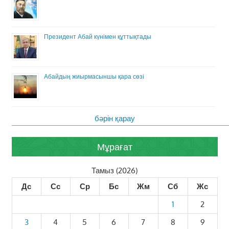
Президент Абай күнімен құттықтады
Абайдың жиырмасыншы қара сөзі
бәрін қарау
Мұрағат
Тамыз (2026)
Дс
Сс
Ср
Бс
Жм
Сб
Жс
1
2
3
4
5
6
7
8
9