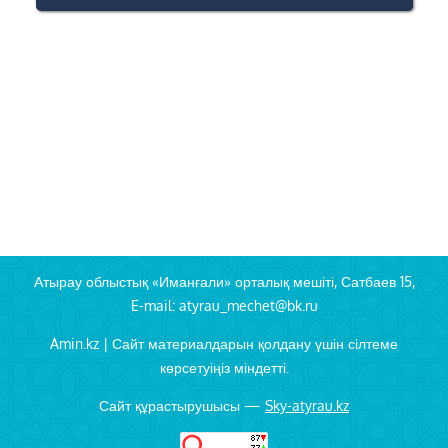
Атырау облыстық «Иманғали» орталық мешіті, Сатбаев 15,
E-mail: atyrau_mechet@bk.ru
Amin.kz | Сайт материалдарын қолдану үшін сілтеме
көрсетуіңіз міндетті.
Сайт құрастырушысы —
Sky-atyrau.kz