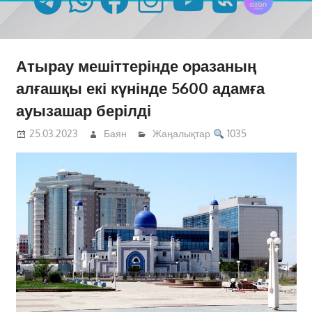
Атырау мешіттерінде оразаның
алғашқы екі күнінде 5600 адамға
ауызашар берілді
25.03.2023
Баян
Жаңалықтар
1035