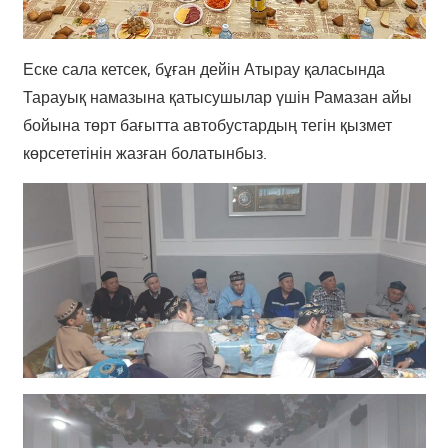
Еске сала кетсек, бұған дейін Атырау қаласында
Тарауық намазына қатысушылар үшін Рамазан айы
бойына төрт бағытта автобустардың тегін қызмет
көрсететінін жазған болатынбыз.