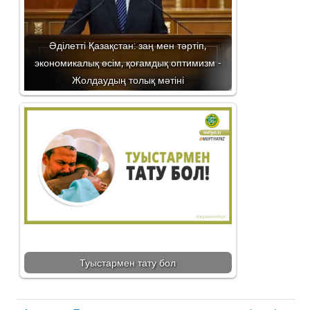
Әділетті Қазақстан: заң мен тәртіп,
экономикалық өсім, қоғамдық оптимизм -
Жолдаудың толық мәтіні
Туыстармен тату бол