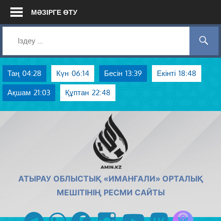
Skip
МӘЗІРГЕ ӨТУ
to
content
Таң
04:28
Күн
06:14
Бесін
13:39
Екінті
18:48
Ақшам
21:03
Құптан
22:48
AMIN.KZ
АТЫРАУ ОБЛЫСТЫҚ «ИМАНҒАЛИ» ОРТАЛЫҚ
МЕШІТІНІҢ РЕСМИ САЙТЫ
Azan радиос
telegram
whatsapp
facebook
instagram
youtube
vk