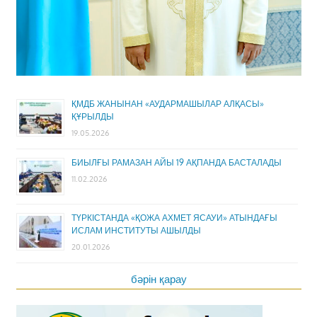
ҚМДБ ЖАНЫНАН «АУДАРМАШЫЛАР АЛҚАСЫ»
ҚҰРЫЛДЫ
19.05.2026
БИЫЛҒЫ РАМАЗАН АЙЫ 19 АҚПАНДА БАСТАЛАДЫ
11.02.2026
ТҮРКІСТАНДА «ҚОЖА АХМЕТ ЯСАУИ» АТЫНДАҒЫ
ИСЛАМ ИНСТИТУТЫ АШЫЛДЫ
20.01.2026
бәрін қарау