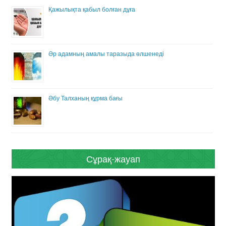
Қажылықта қабыл болған дұға
Әр адамның амалы таразыда өлшенеді
Әбу Талханың құрма бағы
Сұрақ-жауап