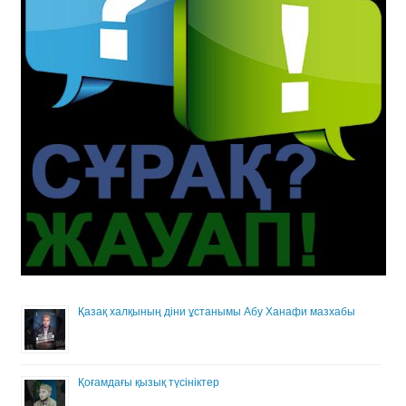
Қазақ халқының діни ұстанымы Абу Ханафи мазхабы
Қоғамдағы қызық түсініктер