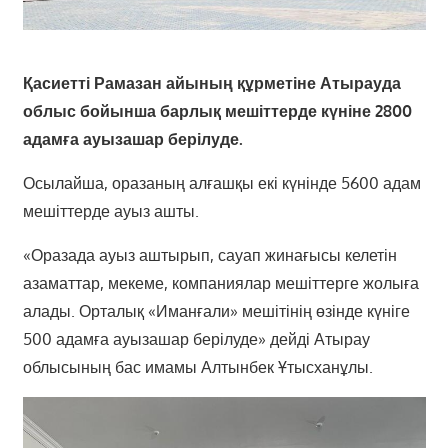
Қасиетті Рамазан айының құрметіне Атырауда
облыс бойынша барлық мешіттерде күніне 2800
адамға ауызашар берілуде.
Осылайша, оразаның алғашқы екі күнінде 5600 адам
мешіттерде ауыз ашты.
«Оразада ауыз аштырып, сауап жинағысы келетін
азаматтар, мекеме, компаниялар мешіттерге жолыға
алады. Орталық «Иманғали» мешітінің өзінде күніге
500 адамға ауызашар берілуде» дейді Атырау
облысының бас имамы Алтынбек Ұтысханұлы.