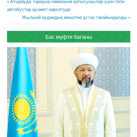
Жазба
Previous
Атырауда Тарауық намазына қатысушылар үшін тегін
навигациясы
Post:
автобустар қызмет көрсетуде
Next
Жылыой аудандық мешітіне ұстаз тағайындалды
Post:
Бас мүфти бағаны