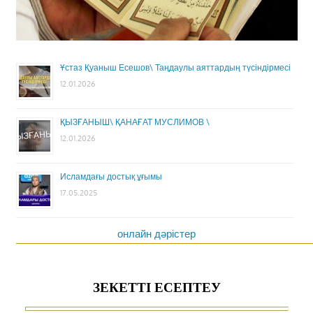
Ұстаз Қуаныш Есешов\ Таңдаулы аяттардың түсіндірмесі
12.01.2026
ҚЫЗҒАНЫШ\ ҚАНАҒАТ МУСЛИМОВ \
12.01.2026
Исламдағы достық ұғымы
17.05.2025
онлайн дәрістер