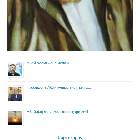
Абай әлемі және ислам
Президент Абай күнімен құттықтады
Абайдың жиырмасыншы қара сөзі
бәрін қарау