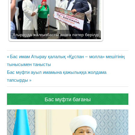
Атырауда жалғызбасты анаға пәтер берілді
Жазба
Previous
Бас имам Атырау қалалық «Құспан – молла» мешітінің
навигациясы
Post:
тынысымен танысты
Next
Бас мүфти ауыл имамына қажылыққа жолдама
Post:
тапсырды
Бас мүфти бағаны