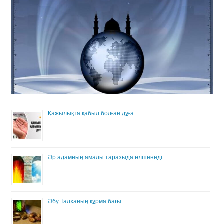
Қажылықта қабыл болған дұға
Әр адамның амалы таразыда өлшенеді
Әбу Талханың құрма бағы