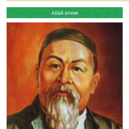
Абай әлемі