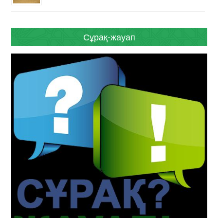
Сұрақ-жауап