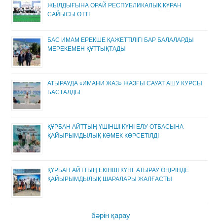
ЖЫЛДЫҒЫНА ОРАЙ РЕСПУБЛИКАЛЫҚ ҚҰРАН
САЙЫСЫ ӨТТІ
БАС ИМАМ ЕРЕКШЕ ҚАЖЕТТІЛІГІ БАР БАЛАЛАРДЫ
МЕРЕКЕМЕН ҚҰТТЫҚТАДЫ
АТЫРАУДА «ИМАНИ ЖАЗ» ЖАЗҒЫ САУАТ АШУ КУРСЫ
БАСТАЛДЫ
ҚҰРБАН АЙТТЫҢ ҮШІНШІ КҮНІ ЕЛУ ОТБАСЫНА
ҚАЙЫРЫМДЫЛЫҚ КӨМЕК КӨРСЕТІЛДІ
ҚҰРБАН АЙТТЫҢ ЕКІНШІ КҮНІ: АТЫРАУ ӨҢІРІНДЕ
ҚАЙЫРЫМДЫЛЫҚ ШАРАЛАРЫ ЖАЛҒАСТЫ
бәрін қарау