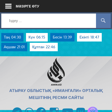
Skip
МӘЗІРГЕ ӨТУ
to
content
Таң
04:30
Күн
06:15
Бесін
13:39
Екінті
18:47
Ақшам
21:01
Құптан
22:46
AMIN.KZ
АТЫРАУ ОБЛЫСТЫҚ «ИМАНҒАЛИ» ОРТАЛЫҚ
МЕШІТІНІҢ РЕСМИ САЙТЫ
Azan радиос
telegram
whatsapp
facebook
instagram
youtube
vk