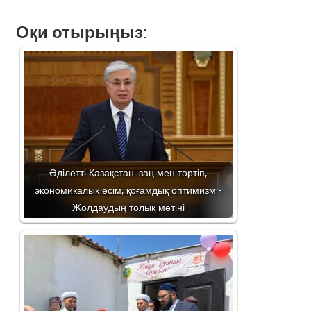
Оқи отырыңыз:
Әділетті Қазақстан: заң мен тәртіп,
экономикалық өсім, қоғамдық оптимизм -
Жолдаудың толық мәтіні