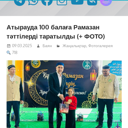
Атырауда 100 балаға Рамазан
тәттілерді таратылды (+ ФОТО)
09.03.2025
Баян
Жаңалықтар
,
Фотогалерея
718