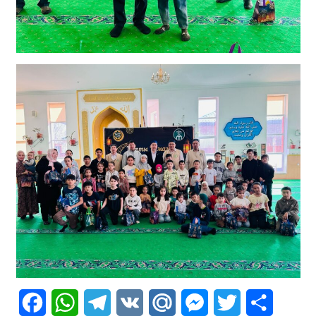
Facebook
WhatsApp
Telegram
VK
Mail.Ru
Messenger
Twitter
Share