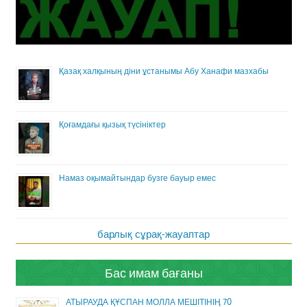
Қазақ халқының діни ұстанымы Абу Ханафи мазхабы
Қоғамдағы қызық түсініктер
Намаз оқымайтындар бузге бауыр емес
барлық сұрақ-жауаптар
Бас имам бағаны
АТЫРАУДА ҚҰСПАН МОЛЛА МЕШІТІНІҢ 70