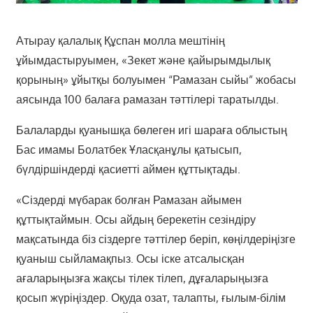
Атырау қалалық Құспан молла мештінің
ұйымдастыруымен, «Зекет және қайырымдылық
қорының» ұйытқы болуымен “Рамазан сыйы” жобасы
аясында 100 балаға рамазан тәттілері таратылды.
Балаларды қуанышқа бөлеген игі шараға облыстың
Бас имамы Болатбек Ұласқанұлы қатысып,
бүлдіршіндерді қасиетті аймен құттықтады.
«Сіздерді мүбарак болған Рамазан айымен
құттықтаймын. Осы айдың берекетін сезіндіру
мақсатында біз сіздерге тәттілер беріп, көңілдеріңізге
қуаныш сыйламақпыз. Осы іске атсалысқан
ағаларыңызға жақсы тілек тілеп, дұғаларыңызға
қосып жүріңіздер. Оқуда озат, талапты, ғылым-білім