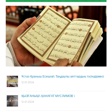
Ұстаз Қуаныш Есешов\ Таңдаулы аяттардың түсіндірмесі
12.01.2026
ҚЫЗҒАНЫШ\ ҚАНАҒАТ МУСЛИМОВ \
12.01.2026