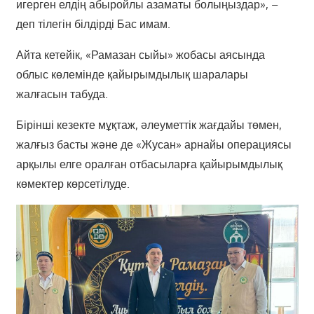
игерген елдің абыройлы азаматы болыңыздар», –
деп тілегін білдірді Бас имам.
Айта кетейік, «Рамазан сыйы» жобасы аясында
облыс көлемінде қайырымдылық шаралары
жалғасын табуда.
Бірінші кезекте мұқтаж, әлеуметтік жағдайы төмен,
жалғыз басты және де «Жусан» арнайы операциясы
арқылы елге оралған отбасыларға қайырымдылық
көмектер көрсетілуде.