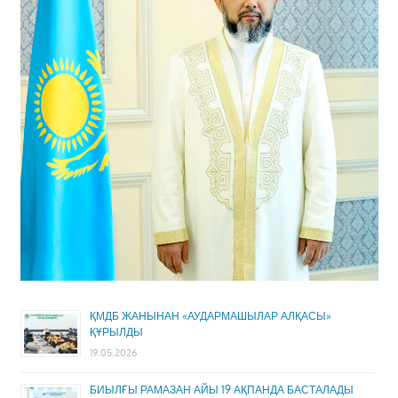
ҚМДБ ЖАНЫНАН «АУДАРМАШЫЛАР АЛҚАСЫ»
ҚҰРЫЛДЫ
19.05.2026
БИЫЛҒЫ РАМАЗАН АЙЫ 19 АҚПАНДА БАСТАЛАДЫ