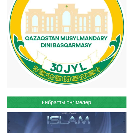
Ғибратты әңгімелер