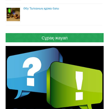
Әбу Талханың құрма бағы
Сұрақ-жауап