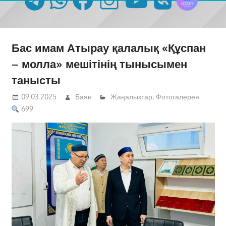
Бас имам Атырау қалалық «Құспан
– молла» мешітінің тынысымен
танысты
09.03.2025
Баян
Жаңалықтар
,
Фотогалерея
699