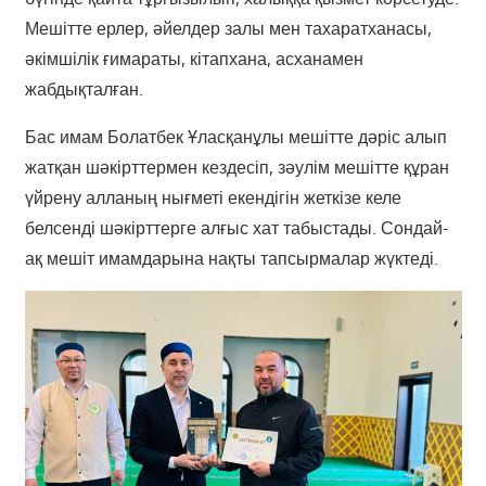
Мешітте ерлер, әйелдер залы мен тахаратханасы,
әкімшілік ғимараты, кітапхана, асханамен
жабдықталған.
Бас имам Болатбек Ұласқанұлы мешітте дәріс алып
жатқан шәкірттермен кездесіп, зәулім мешітте құран
үйрену алланың нығметі екендігін жеткізе келе
белсенді шәкірттерге алғыс хат табыстады. Сондай-
ақ мешіт имамдарына нақты тапсырмалар жүктеді.