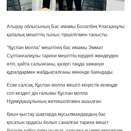
Атырау облысының Бас имамы Болатбек Ұласқанұлы
қалалық мешіттің тыныс-тіршілігімен танысты.
“Құспан молла” мешітінің бас имамы Эммат
Сұлтанғалиұлы тарихи мешіттің күрделі жөндеуден
өтіп, қайта салынғаны, қазіргі таңда замануи
құралдармен жабдықталғаны жөнінде баяндады.
Еске салсақ, Құспан молла мешіті кеңестік кезеңде
сол кездегі дін ғалымы Құспан молла
Нұрмұқашұлының жетекшілігімен ашылған.
Қиын-қыстау шақтарда мұсылмандардың бас
қосатын ордасы болып саналған тарихи мешіт
бүгінде қайта тұрғызылып, халыққа қызмет көрсетуде.