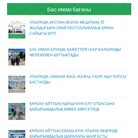
Бас имам бағаны
АТЫРАУДА ҚҰСПАН МОЛЛА МЕШІТІНІҢ 70
ЖЫЛДЫҒЫНА ОРАЙ РЕСПУБЛИКАЛЫҚ ҚҰРАН
САЙЫСЫ ӨТТІ
БАС ИМАМ ЕРЕКШЕ ҚАЖЕТТІЛІГІ БАР БАЛАЛАРДЫ
МЕРЕКЕМЕН ҚҰТТЫҚТАДЫ
АТЫРАУДА «ИМАНИ ЖАЗ» ЖАЗҒЫ САУАТ АШУ КУРСЫ
БАСТАЛДЫ
ҚҰРБАН АЙТТЫҢ ҮШІНШІ КҮНІ ЕЛУ ОТБАСЫНА
ҚАЙЫРЫМДЫЛЫҚ КӨМЕК КӨРСЕТІЛДІ
ҚҰРБАН АЙТТЫҢ ЕКІНШІ КҮНІ: АТЫРАУ ӨҢІРІНДЕ
ҚАЙЫРЫМДЫЛЫҚ ШАРАЛАРЫ ЖАЛҒАСТЫ