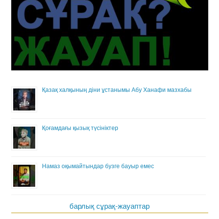
Қазақ халқының діни ұстанымы Абу Ханафи мазхабы
Қоғамдағы қызық түсініктер
Намаз оқымайтындар бузге бауыр емес
барлық сұрақ-жауаптар