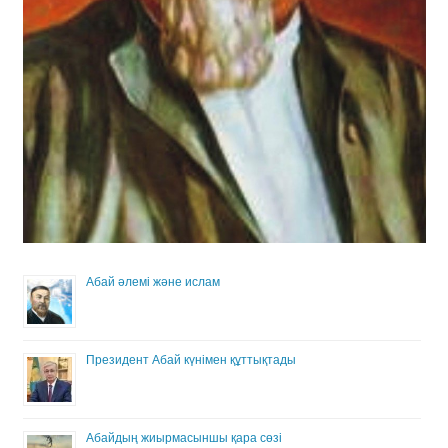
Абай әлемі және ислам
Президент Абай күнімен құттықтады
Абайдың жиырмасыншы қара сөзі