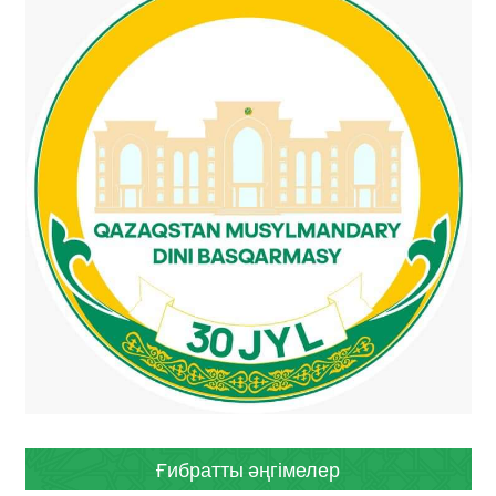
Ғибратты әңгімелер