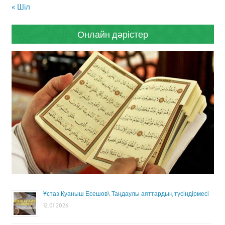
« Шіл
Онлайн дәрістер
Ұстаз Қуаныш Есешов\ Таңдаулы аяттардың түсіндірмесі
12.01.2026