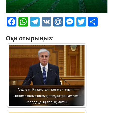
Facebook
WhatsApp
Telegram
VK
Mail.Ru
Messenger
Twitter
Share
Оқи отырыңыз:
Әділетті Қазақстан: заң мен тәртіп,
экономикалық өсім, қоғамдық оптимизм -
Жолдаудың толық мәтіні