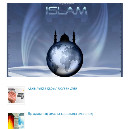
Қажылықта қабыл болған дұға
Әр адамның амалы таразыда өлшенеді