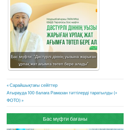
Бас мүфти: "Дәстүрлі діннің уызына жарыған
ұрпақ жат ағымға төтеп бере алады"
Жазба
Previous
Сарайшықтағы сейіттер
навигациясы
Next
Post:
Атырауда 100 балаға Рамазан тәттілерді таратылды (+
Post:
ФОТО)
Бас мүфти бағаны