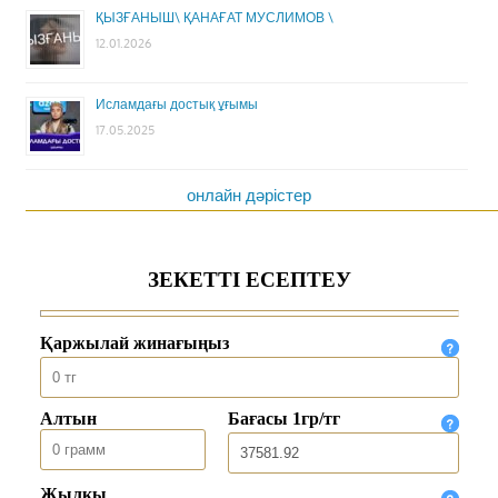
ҚЫЗҒАНЫШ\ ҚАНАҒАТ МУСЛИМОВ \
12.01.2026
Исламдағы достық ұғымы
17.05.2025
онлайн дәрістер