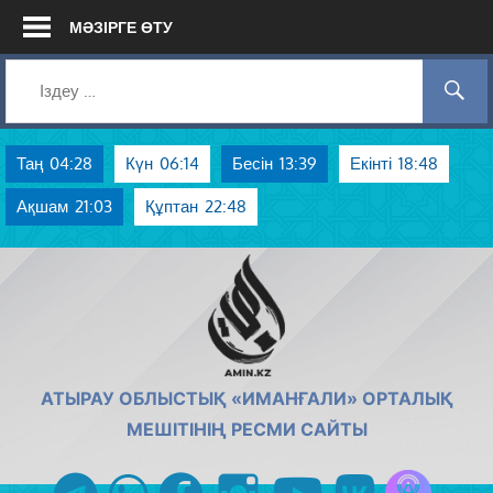
Skip
МӘЗІРГЕ ӨТУ
to
content
Таң
04:28
Күн
06:14
Бесін
13:39
Екінті
18:48
Ақшам
21:03
Құптан
22:48
AMIN.KZ
АТЫРАУ ОБЛЫСТЫҚ «ИМАНҒАЛИ» ОРТАЛЫҚ
МЕШІТІНІҢ РЕСМИ САЙТЫ
Azan радиос
telegram
whatsapp
facebook
instagram
youtube
vk