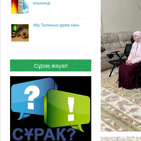
өлшенеді
Әбу Талханың құрма бағы
Сұрақ-жауап