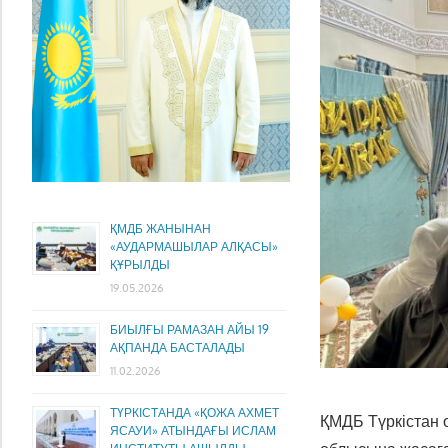
ҚМДБ ЖАНЫНАН
«АУДАРМАШЫЛАР АЛҚАСЫ»
ҚҰРЫЛДЫ
19.05.2026
БИЫЛҒЫ РАМАЗАН АЙЫ 19
АҚПАНДА БАСТАЛАДЫ
11.02.2026
ТҮРКІСТАНДА «ҚОЖА АХМЕТ
ҚМДБ Түркістан 
ЯСАУИ» АТЫНДАҒЫ ИСЛАМ