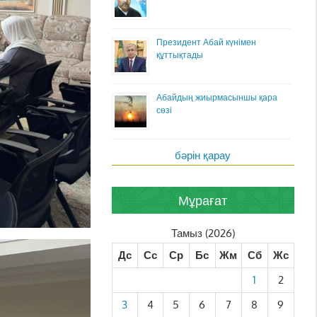
Президент Абай күнімен
құттықтады
Абайдың жиырмасыншы қара
сөзі
бәрін қарау
Мұрағат
Тамыз (2026)
Дс
Сс
Ср
Бс
Жм
Сб
Жс
1
2
3
4
5
6
7
8
9