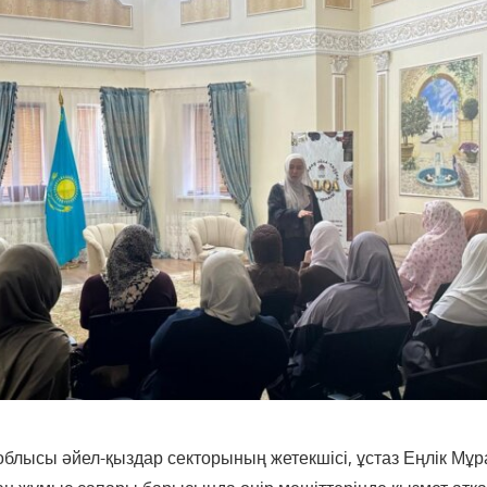
облысы әйел-қыздар секторының жетекшісі, ұстаз Еңлік Мұ