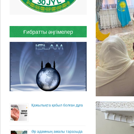
Ғибратты әңгімелер
Қажылықта қабыл болған дұға
Әр адамның амалы таразыда