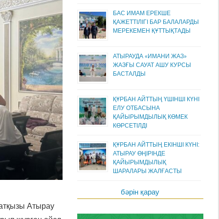
БАС ИМАМ ЕРЕКШЕ
ҚАЖЕТТІЛІГІ БАР БАЛАЛАРДЫ
МЕРЕКЕМЕН ҚҰТТЫҚТАДЫ
АТЫРАУДА «ИМАНИ ЖАЗ»
ЖАЗҒЫ САУАТ АШУ КУРСЫ
БАСТАЛДЫ
ҚҰРБАН АЙТТЫҢ ҮШІНШІ КҮНІ
ЕЛУ ОТБАСЫНА
ҚАЙЫРЫМДЫЛЫҚ КӨМЕК
КӨРСЕТІЛДІ
ҚҰРБАН АЙТТЫҢ ЕКІНШІ КҮНІ:
АТЫРАУ ӨҢІРІНДЕ
ҚАЙЫРЫМДЫЛЫҚ
ШАРАЛАРЫ ЖАЛҒАСТЫ
бәрін қарау
ратқызы Атырау