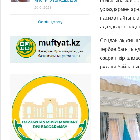
облысына жасаға
ИНСТИТУТЫ АШЫЛДЫ
20.01.2026
ұстаздармен арн
насихат айтып, 
бәрін қарау
адалдық секілді 
Сондай-ақ жиынғ
тәрбие бағытынд
өзара пікір алма
рухани байланыс