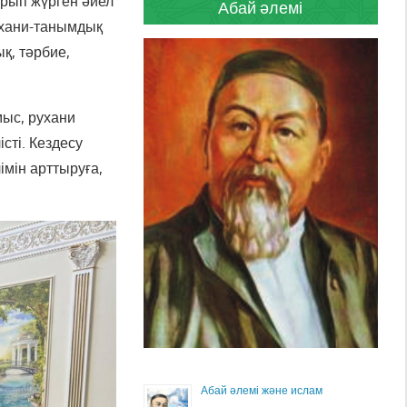
арып жүрген әйел
Абай әлемі
ухани-танымдық
қ, тәрбие,
мыс, рухани
сті. Кездесу
імін арттыруға,
Абай әлемі және ислам