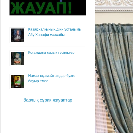
Қазақ халқының діни ұстанымы
Абу Ханафи мазхабы
Қоғамдағы қызық түсініктер
Намаз оқымайтындар бузге
бауыр емес
барлық сұрақ-жауаптар