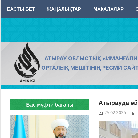
Skip
БАСТЫ БЕТ
ЖАҢАЛЫҚТАР
МАҚАЛАЛАР
to
content
AMIN.KZ
АТЫРАУ ОБЛЫСТЫҚ «ИМАНҒАЛИ
ОРТАЛЫҚ МЕШІТІНІҢ РЕСМИ САЙ
Атырауда әйе
Бас мүфти бағаны
25.02.2026