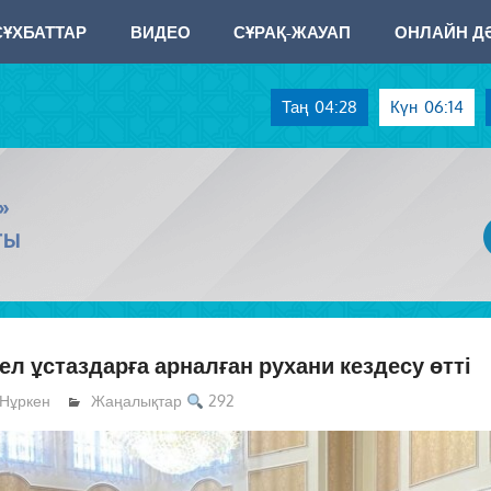
СҰХБАТТАР
ВИДЕО
СҰРАҚ-ЖАУАП
ОНЛАЙН ДӘ
Таң
04:28
Күн
06:14
»
ТЫ
л ұстаздарға арналған рухани кездесу өтті
Нұркен
Жаңалықтар
292