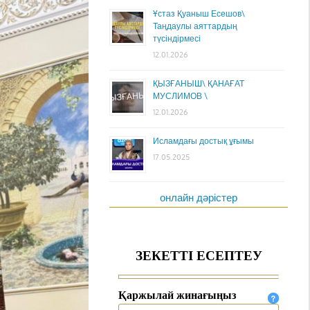
Ұстаз Қуаныш Есешов\
Таңдаулы аяттардың
түсіндірмесі
12.01.2026
ҚЫЗҒАНЫШ\ ҚАНАҒАТ
МУСЛИМОВ \
12.01.2026
Исламдағы достық ұғымы
17.05.2025
онлайн дәрістер