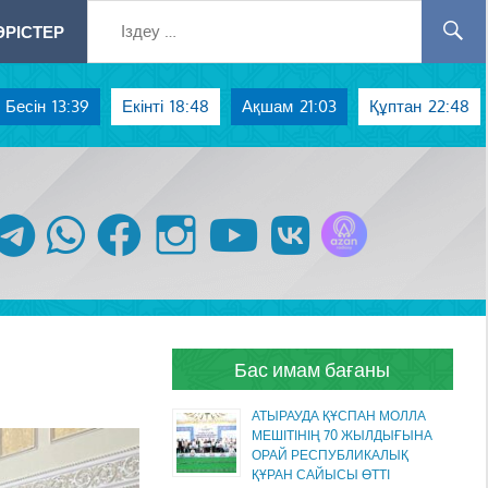
РІСТЕР
Бесін
13:39
Екінті
18:48
Ақшам
21:03
Құптан
22:48
Azan радиосы
telegram
whatsapp
facebook
instagram
youtube
vk
Бас имам бағаны
АТЫРАУДА ҚҰСПАН МОЛЛА
МЕШІТІНІҢ 70 ЖЫЛДЫҒЫНА
ОРАЙ РЕСПУБЛИКАЛЫҚ
ҚҰРАН САЙЫСЫ ӨТТІ