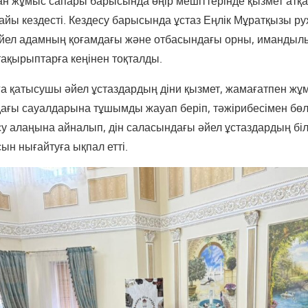
н жұмыс сапары барысында өңір мешіттерінде қызмет атқ
айы кездесті. Кездесу барысында ұстаз Еңлік Мұратқызы р
әйел адамның қоғамдағы және отбасындағы орны, имандылы
тақырыптарға кеңінен тоқталды.
а қатысушы әйел ұстаздардың діни қызмет, жамағатпен жұ
ағы сауалдарына тұшымды жауап беріп, тәжірибесімен бөлі
су алаңына айналып, дін саласындағы әйел ұстаздардың біл
ын нығайтуға ықпал етті.