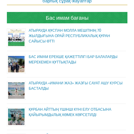
барлық сұрақ-жауаптар
Бас имам бағаны
АТЫРАУДА ҚҰСПАН МОЛЛА МЕШІТІНІҢ 70
ЖЫЛДЫҒЫНА ОРАЙ РЕСПУБЛИКАЛЫҚ ҚҰРАН
САЙЫСЫ ӨТТІ
БАС ИМАМ ЕРЕКШЕ ҚАЖЕТТІЛІГІ БАР БАЛАЛАРДЫ
МЕРЕКЕМЕН ҚҰТТЫҚТАДЫ
АТЫРАУДА «ИМАНИ ЖАЗ» ЖАЗҒЫ САУАТ АШУ КУРСЫ
БАСТАЛДЫ
ҚҰРБАН АЙТТЫҢ ҮШІНШІ КҮНІ ЕЛУ ОТБАСЫНА
ҚАЙЫРЫМДЫЛЫҚ КӨМЕК КӨРСЕТІЛДІ