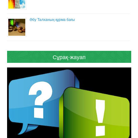
Әбу Талханың құрма бағы
Сұрақ-жауап