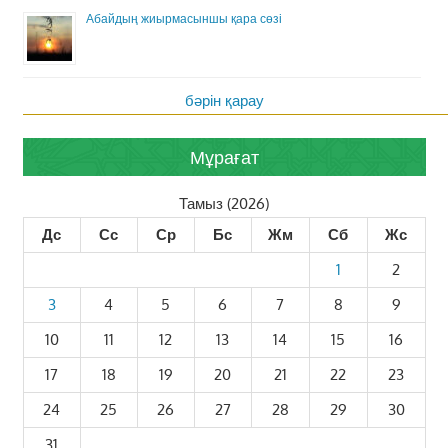
Абайдың жиырмасыншы қара сөзі
бәрін қарау
Мұрағат
Тамыз (2026)
Дс
Сс
Ср
Бс
Жм
Сб
Жс
1
2
3
4
5
6
7
8
9
10
11
12
13
14
15
16
17
18
19
20
21
22
23
24
25
26
27
28
29
30
31