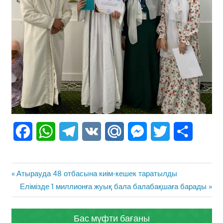
Facebook
WhatsApp
Telegram
VK
Mail.Ru
Messenger
Twitter
Share
Жазба
Previous
Атырауда 48 отбасына киім-кешек таратылды
навигациясы
Post:
Next
Елімізде 1 миллионға жуық бала балабақшаға барады
Post:
Бас мүфти бағаны