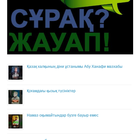
Қазақ халқының діни ұстанымы Абу Ханафи мазхабы
Қоғамдағы қызық түсініктер
Намаз оқымайтындар бузге бауыр емес