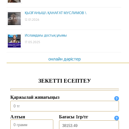
ҚЫЗҒАНЫШ\ ҚАНАҒАТ МУСЛИМОВ \
12.01.2026
Исламдағы достық ұғымы
17.05.2025
онлайн дәрістер