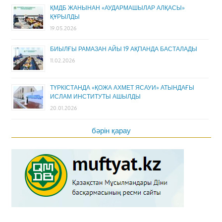
ҚМДБ ЖАНЫНАН «АУДАРМАШЫЛАР АЛҚАСЫ»
ҚҰРЫЛДЫ
19.05.2026
БИЫЛҒЫ РАМАЗАН АЙЫ 19 АҚПАНДА БАСТАЛАДЫ
11.02.2026
ТҮРКІСТАНДА «ҚОЖА АХМЕТ ЯСАУИ» АТЫНДАҒЫ
ИСЛАМ ИНСТИТУТЫ АШЫЛДЫ
20.01.2026
бәрін қарау