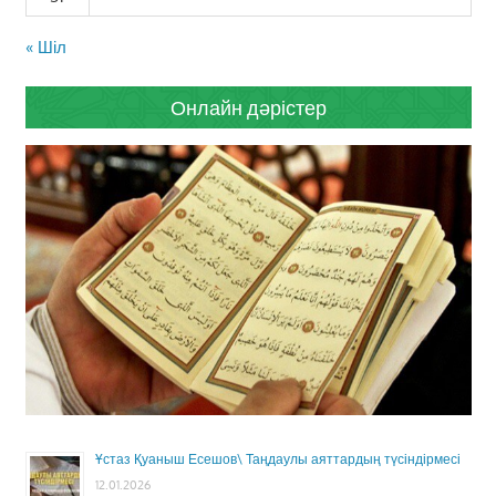
« Шіл
Онлайн дәрістер
Ұстаз Қуаныш Есешов\ Таңдаулы аяттардың түсіндірмесі
12.01.2026