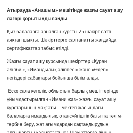
Атырауда «Анашым» мешітінде жазғы сауат ашу
лагері қорытындыланды.
Қыз балаларға арналған курсты 25 шәкірт сәтті
аяқтап шықты. Шәкірттерге салтанатты жағдайда
сертификаттар табыс етілді.
Жазғы сауат ашу курсында шәкірттер «Құран
әліпбиі», «Имандылық әліппесі» және «Әдеп»
негіздері сабақтары бойынша білім алды.
Еске сала кетелік, облыстың барлық мешіттерінде
ұйымдастырылған «Имани жаз» жазғы сауат ашу
курстарының мақсаты – мектеп жасындағы
балаларға имандылық, отансүйгіштік бағытта тәлім-
тәрбие беру, жат ағымдардан сақтандырудың
алғышартын қалыптастыру. Шәкірттерге діннің