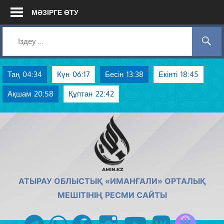
Skip
МӘЗІРГЕ ӨТУ
to
content
Таң
04:34
Күн
06:17
Бесін
13:38
Екінті
18:45
Ақшам
20:58
Құптан
22:42
AMIN.KZ
АТЫРАУ ОБЛЫСТЫҚ «ИМАНҒАЛИ» ОРТАЛЫҚ
МЕШІТІНІҢ РЕСМИ САЙТЫ
Azan радиос
telegram
whatsapp
facebook
instagram
youtube
vk