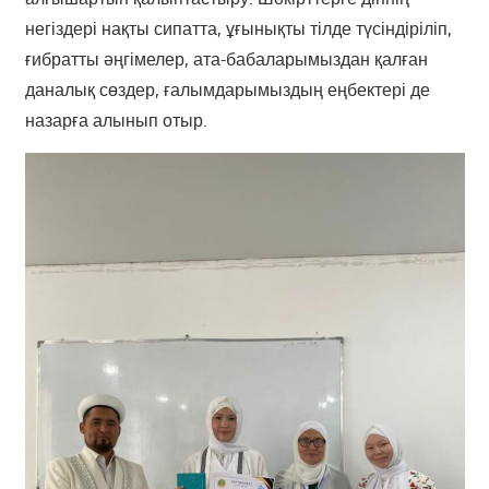
негіздері нақты сипатта, ұғынықты тілде түсіндіріліп,
ғибратты әңгімелер, ата-бабаларымыздан қалған
даналық сөздер, ғалымдарымыздың еңбектері де
назарға алынып отыр.