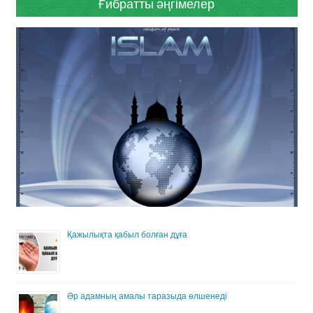
Ғибратты әңгімелер
Қажылықта қабыл болған дұға
Әр адамның амалы таразыда өлшенеді