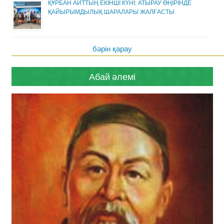
ҚҰРБАН АЙТТЫҢ ЕКІНШІ КҮНІ: АТЫРАУ ӨҢІРІНДЕ
ҚАЙЫРЫМДЫЛЫҚ ШАРАЛАРЫ ЖАЛҒАСТЫ
бәрін қарау
Абай әлемі