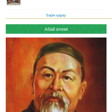
бәрін қарау
Абай әлемі