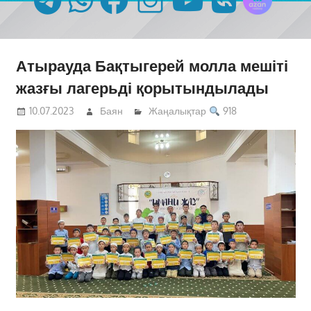
Атырауда Бақтыгерей молла мешіті
жазғы лагерьді қорытындылады
10.07.2023
Баян
Жаңалықтар
918