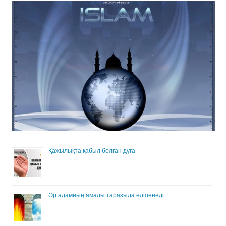
Қажылықта қабыл болған дұға
Әр адамның амалы таразыда өлшенеді