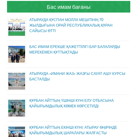
Бас имам бағаны
АТЫРАУДА ҚҰСПАН МОЛЛА МЕШІТІНІҢ 70
ЖЫЛДЫҒЫНА ОРАЙ РЕСПУБЛИКАЛЫҚ ҚҰРАН
САЙЫСЫ ӨТТІ
БАС ИМАМ ЕРЕКШЕ ҚАЖЕТТІЛІГІ БАР БАЛАЛАРДЫ
МЕРЕКЕМЕН ҚҰТТЫҚТАДЫ
АТЫРАУДА «ИМАНИ ЖАЗ» ЖАЗҒЫ САУАТ АШУ КУРСЫ
БАСТАЛДЫ
ҚҰРБАН АЙТТЫҢ ҮШІНШІ КҮНІ ЕЛУ ОТБАСЫНА
ҚАЙЫРЫМДЫЛЫҚ КӨМЕК КӨРСЕТІЛДІ
ҚҰРБАН АЙТТЫҢ ЕКІНШІ КҮНІ: АТЫРАУ ӨҢІРІНДЕ
ҚАЙЫРЫМДЫЛЫҚ ШАРАЛАРЫ ЖАЛҒАСТЫ