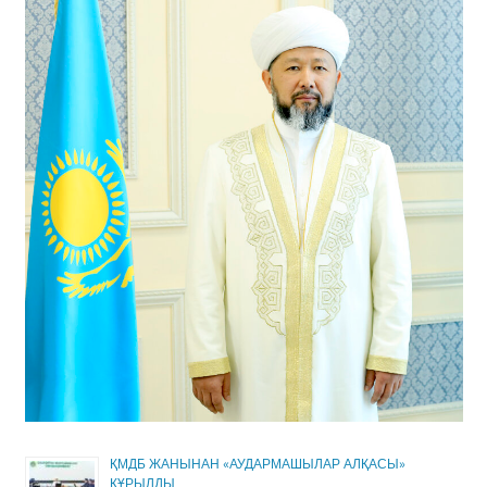
ҚМДБ ЖАНЫНАН «АУДАРМАШЫЛАР АЛҚАСЫ»
ҚҰРЫЛДЫ