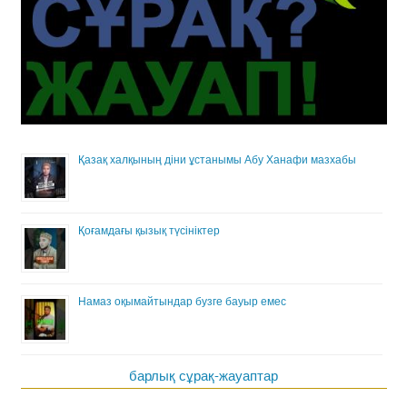
Қазақ халқының діни ұстанымы Абу Ханафи мазхабы
Қоғамдағы қызық түсініктер
Намаз оқымайтындар бузге бауыр емес
барлық сұрақ-жауаптар