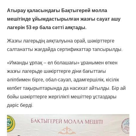
Атырау қаласындағы Бақтыгерей молла
мешітінде ұйымдастырылған жазғы сауат ашу
лагерін 53 ер бала сәтті аяқтады.
Жазғы лагерьдің аяқталуына орай, шәкірттерге
салтанатты жағдайда сертификаттар тапсырылды.
«Иманды ұрпақ – ел болашағы» ұранымен өткен
жазғы лагерьде шәкірттерге діни бағыттағы
әліпбимен бірге, обал-сауап, адамгершілік, кісілік
келбет тақырыптарында да насихат айтылды. Бір ай
бойы шәкірттерге жергілікті мешіттер ұстаздары
дәріс берді.