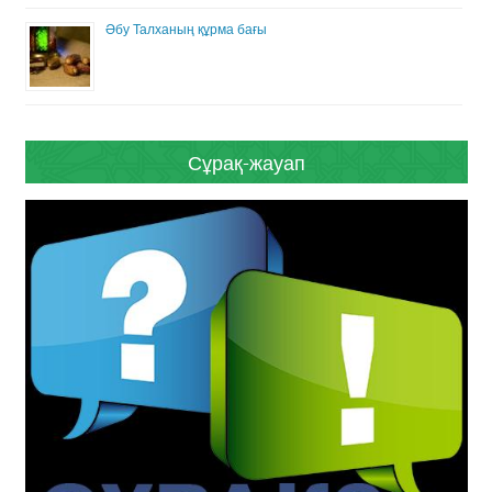
Әбу Талханың құрма бағы
Сұрақ-жауап