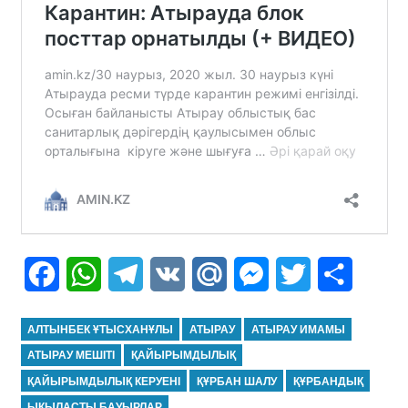
Facebook
WhatsApp
Telegram
VK
Mail.Ru
Messenger
Twitter
Share
АЛТЫНБЕК ҰТЫСХАНҰЛЫ
АТЫРАУ
АТЫРАУ ИМАМЫ
АТЫРАУ МЕШІТІ
ҚАЙЫРЫМДЫЛЫҚ
ҚАЙЫРЫМДЫЛЫҚ КЕРУЕНІ
ҚҰРБАН ШАЛУ
ҚҰРБАНДЫҚ
ЫҚЫЛАСТЫ БАУЫРЛАР