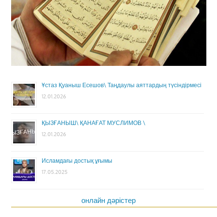
Ұстаз Қуаныш Есешов\ Таңдаулы аяттардың түсіндірмесі
12.01.2026
ҚЫЗҒАНЫШ\ ҚАНАҒАТ МУСЛИМОВ \
12.01.2026
Исламдағы достық ұғымы
17.05.2025
онлайн дәрістер