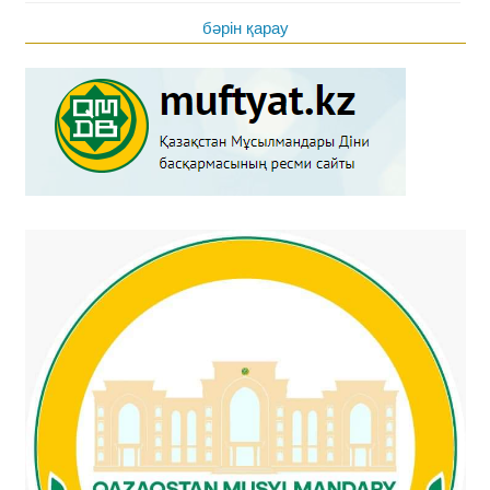
бәрін қарау