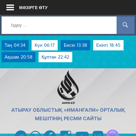
Skip
МӘЗІРГЕ ӨТУ
to
content
Таң
04:34
Күн
06:17
Бесін
13:38
Екінті
18:45
Ақшам
20:58
Құптан
22:42
AMIN.KZ
АТЫРАУ ОБЛЫСТЫҚ «ИМАНҒАЛИ» ОРТАЛЫҚ
МЕШІТІНІҢ РЕСМИ САЙТЫ
Azan радиос
telegram
whatsapp
facebook
instagram
youtube
vk