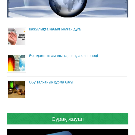
Қажылықта қабыл болған дұға
Әр адамның амалы таразыда өлшенеді
Әбу Талханың құрма бағы
Сұрақ-жауап