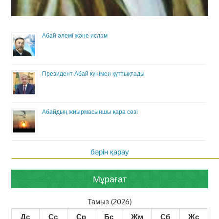
Абай әлемі және ислам
Президент Абай күнімен құттықтады
Абайдың жиырмасыншы қара сөзі
бәрін қарау
Мұрағат
Тамыз (2026)
Дс
Сс
Ср
Бс
Жм
Сб
Жс