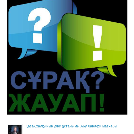
Қазақ халқының діни ұстанымы Абу Ханафи мазхабы