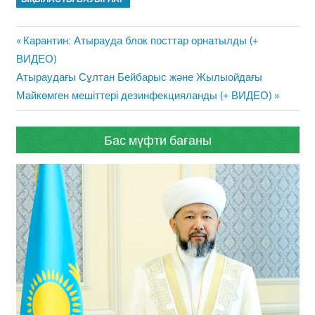
Жазба
Previous
Карантин: Атырауда блок посттар орнатылды (+
навигациясы
Post:
ВИДЕО)
Next
Атыраудағы Сұлтан Бейбарыс және Жылыойдағы
Post:
Майкөмген мешіттері дезинфекцияланды (+ ВИДЕО)
Бас мүфти бағаны