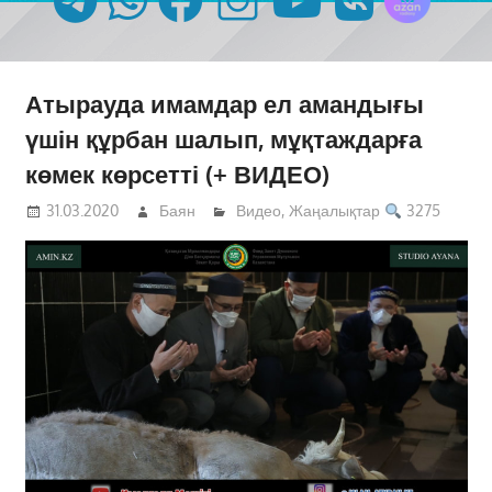
Атырауда имамдар ел амандығы
үшін құрбан шалып, мұқтаждарға
көмек көрсетті (+ ВИДЕО)
31.03.2020
Баян
Видео
,
Жаңалықтар
3275