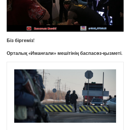
Біз біргеміз!
Орталық «Иманғали» мешітінің баспасөз-қызметі.