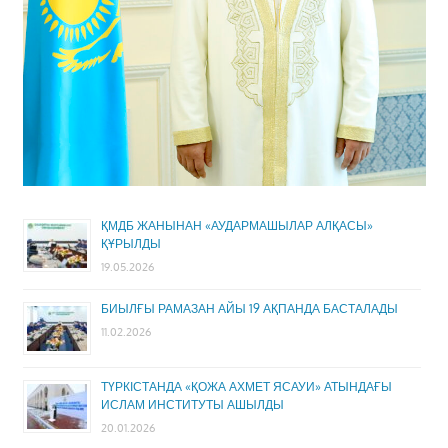
ҚМДБ ЖАНЫНАН «АУДАРМАШЫЛАР АЛҚАСЫ»
ҚҰРЫЛДЫ
19.05.2026
БИЫЛҒЫ РАМАЗАН АЙЫ 19 АҚПАНДА БАСТАЛАДЫ
11.02.2026
ТҮРКІСТАНДА «ҚОЖА АХМЕТ ЯСАУИ» АТЫНДАҒЫ
ИСЛАМ ИНСТИТУТЫ АШЫЛДЫ
20.01.2026