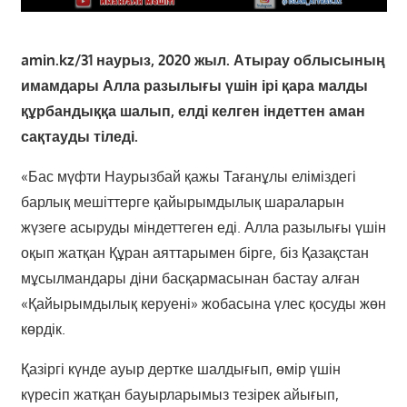
amin.kz/31 наурыз, 2020 жыл.
Атырау облысының
имамдары Алла разылығы үшін ірі қара малды
құрбандыққа шалып, елді келген індеттен аман
сақтауды тіледі.
«Бас мүфти Наурызбай қажы Тағанұлы еліміздегі
барлық мешіттерге қайырымдылық шараларын
жүзеге асыруды міндеттеген еді. Алла разылығы үшін
оқып жатқан Құран аяттарымен бірге, біз Қазақстан
мұсылмандары діни басқармасынан бастау алған
«Қайырымдылық керуені» жобасына үлес қосуды жөн
көрдік.
Қазіргі күнде ауыр дертке шалдығып, өмір үшін
күресіп жатқан бауырларымыз тезірек айығып,