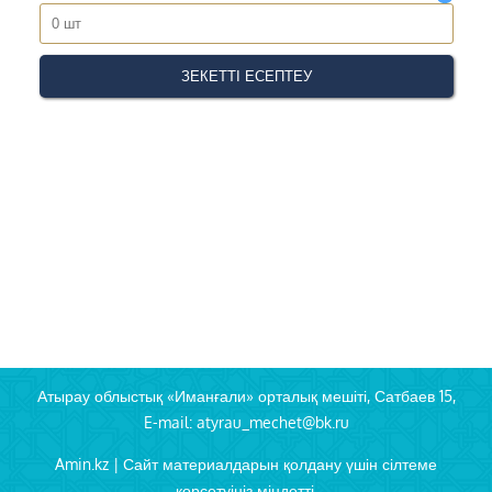
Атырау облыстық «Иманғали» орталық мешіті, Сатбаев 15,
E-mail: atyrau_mechet@bk.ru
Amin.kz | Сайт материалдарын қолдану үшін сілтеме
көрсетуіңіз міндетті.