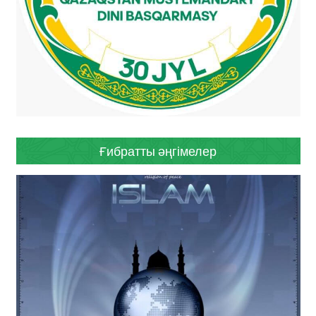
Ғибратты әңгімелер