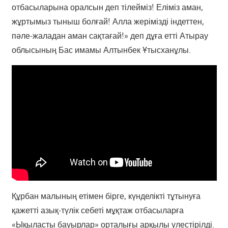
отбасыларына оралсын деп тілейміз! Еліміз аман,
жұртымыз тыныш болғай! Алла жерімізді індеттен,
пәле-жаладан аман сақтағай!» деп дұға етті Атырау
облысының Бас имамы Алтынбек Ұтысханұлы.
Құрбан малының етімен бірге, күнделікті тұтынуға
қажетті азық-түлік себеті мұқтаж отбасыларға
«Ықыласты бауырлар» орталығы арқылы үлестірілді.