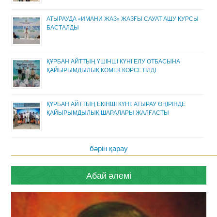
АТЫРАУДА «ИМАНИ ЖАЗ» ЖАЗҒЫ САУАТ АШУ КУРСЫ
БАСТАЛДЫ
ҚҰРБАН АЙТТЫҢ ҮШІНШІ КҮНІ ЕЛУ ОТБАСЫНА
ҚАЙЫРЫМДЫЛЫҚ КӨМЕК КӨРСЕТІЛДІ
ҚҰРБАН АЙТТЫҢ ЕКІНШІ КҮНІ: АТЫРАУ ӨҢІРІНДЕ
ҚАЙЫРЫМДЫЛЫҚ ШАРАЛАРЫ ЖАЛҒАСТЫ
бәрін қарау
Абай әлемі