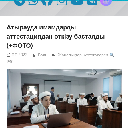
Атырауда имамдарды
аттестациядан өткізу басталды
(+ФОТО)
11.11.2022
Баян
Жаңалықтар
,
Фотогалерея
930