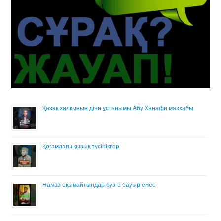
Қазақ халқының діни ұстанымы Абу Ханафи мазхабы
Қоғамдағы қызық түсініктер
Намаз оқымайтындар бузге бауыр емес