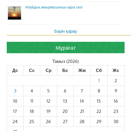
Абайдың жиырмасыншы қара сөзі
бәрін қарау
Мұрағат
Тамыз (2026)
Дс
Сс
Ср
Бс
Жм
Сб
Жс
1
2
3
4
5
6
7
8
9
10
11
12
13
14
15
16
17
18
19
20
21
22
23
24
25
26
27
28
29
30