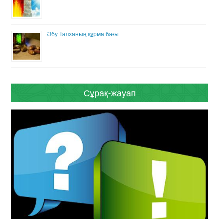
Әбу Талханың құрма бағы
Сұрақ-жауап