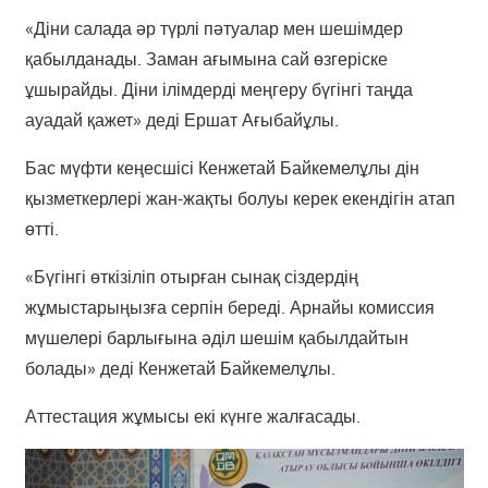
«Діни салада әр түрлі пәтуалар мен шешімдер
қабылданады. Заман ағымына сай өзгеріске
ұшырайды. Діни ілімдерді меңгеру бүгінгі таңда
ауадай қажет» деді Ершат Ағыбайұлы.
Бас мүфти кеңесшісі Кенжетай Байкемелұлы дін
қызметкерлері жан-жақты болуы керек екендігін атап
өтті.
«Бүгінгі өткізіліп отырған сынақ сіздердің
жұмыстарыңызға серпін береді. Арнайы комиссия
мүшелері барлығына әділ шешім қабылдайтын
болады» деді Кенжетай Байкемелұлы.
Аттестация жұмысы екі күнге жалғасады.