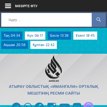
Skip
МӘЗІРГЕ ӨТУ
to
content
Таң
04:34
Күн
06:17
Бесін
13:38
Екінті
18:45
Ақшам
20:58
Құптан
22:42
AMIN.KZ
АТЫРАУ ОБЛЫСТЫҚ «ИМАНҒАЛИ» ОРТАЛЫҚ
МЕШІТІНІҢ РЕСМИ САЙТЫ
Azan радиос
telegram
whatsapp
facebook
instagram
youtube
vk