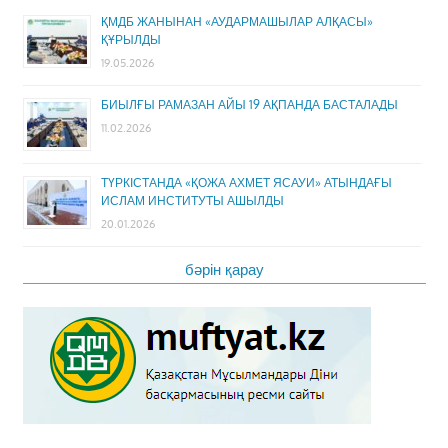
ҚМДБ ЖАНЫНАН «АУДАРМАШЫЛАР АЛҚАСЫ»
ҚҰРЫЛДЫ
19.05.2026
БИЫЛҒЫ РАМАЗАН АЙЫ 19 АҚПАНДА БАСТАЛАДЫ
11.02.2026
ТҮРКІСТАНДА «ҚОЖА АХМЕТ ЯСАУИ» АТЫНДАҒЫ
ИСЛАМ ИНСТИТУТЫ АШЫЛДЫ
20.01.2026
бәрін қарау