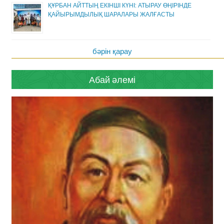
ҚҰРБАН АЙТТЫҢ ЕКІНШІ КҮНІ: АТЫРАУ ӨҢІРІНДЕ
ҚАЙЫРЫМДЫЛЫҚ ШАРАЛАРЫ ЖАЛҒАСТЫ
бәрін қарау
Абай әлемі