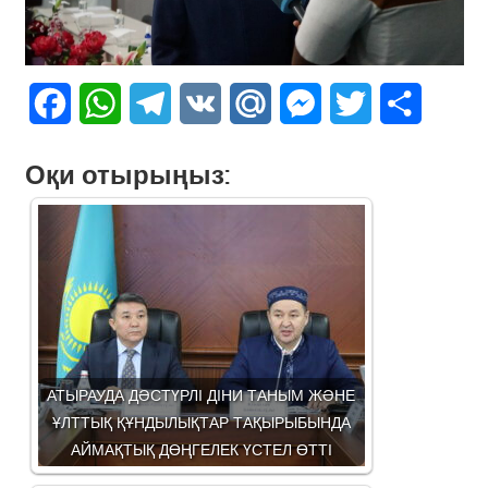
Facebook
WhatsApp
Telegram
VK
Mail.Ru
Messenger
Twitter
Share
Оқи отырыңыз:
АТЫРАУДА ДӘСТҮРЛІ ДІНИ ТАНЫМ ЖӘНЕ
ҰЛТТЫҚ ҚҰНДЫЛЫҚТАР ТАҚЫРЫБЫНДА
АЙМАҚТЫҚ ДӨҢГЕЛЕК ҮСТЕЛ ӨТТІ