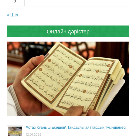
31
« Шіл
Онлайн дәрістер
Ұстаз Қуаныш Есешов\ Таңдаулы аяттардың түсіндірмесі
12.01.2026