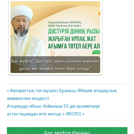
Бас мүфти: "Дәстүрлі діннің уызына жарыған
ұрпақ жат ағымға төтеп бере алады"
Жазба
Previous
Ақпараттық топ мүшесі Қуаныш Әбішев атыраулық
навигациясы
Post:
жамағатпен кездесті
Next
Атырауда облыс бойынша 92 дін қызметкері
Post:
аттестациядан өтіп жатыр + (ФОТО)
Бас мүфти бағаны