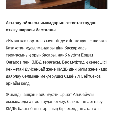
Атырау облысы имамдарын аттестаттаудан
өткізу шарасы басталды
.
«Иманғали» орталық мешітінде өтіп жатқан іс-шараға
Қазақстан мұсылмандары діни басқармасы
төрағасының орынбасары, наиб мүфти Ершат
Оңғаров пен ҚМБД төрағасы, Бас мүфтидің кеңесшісі
Кенжетай Дүйсенбай және ҚМДБ діни білім және кадр
даярлау бөлімінің меңгерушісі Смайыл Сейтбеков
арнайы келді.
Жиынды ашқан наиб мүфти Ершат Ағыбайұлы
имамдарды аттесттаудан өткізу, біліктілігін арттыру
ҚМДБ басты бағыттарының бірі екендігін атап өтті.