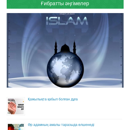
Ғибратты әңгімелер
Қажылықта қабыл болған дұға
Әр адамның амалы таразыда өлшенеді