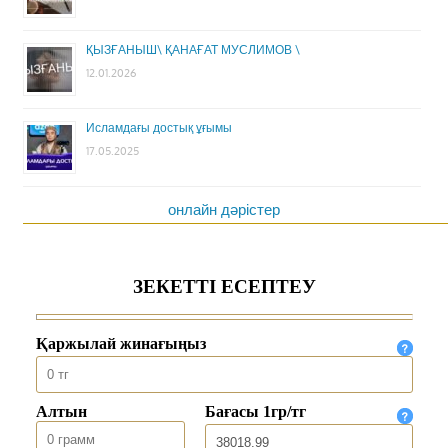
ҚЫЗҒАНЫШ\ ҚАНАҒАТ МУСЛИМОВ \
12.01.2026
Исламдағы достық ұғымы
17.05.2025
онлайн дәрістер