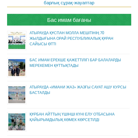
барлық сұрақ-жауаптар
Бас имам бағаны
АТЫРАУДА ҚҰСПАН МОЛЛА МЕШІТІНІҢ 70
ЖЫЛДЫҒЫНА ОРАЙ РЕСПУБЛИКАЛЫҚ ҚҰРАН
САЙЫСЫ ӨТТІ
БАС ИМАМ ЕРЕКШЕ ҚАЖЕТТІЛІГІ БАР БАЛАЛАРДЫ
МЕРЕКЕМЕН ҚҰТТЫҚТАДЫ
АТЫРАУДА «ИМАНИ ЖАЗ» ЖАЗҒЫ САУАТ АШУ КУРСЫ
БАСТАЛДЫ
ҚҰРБАН АЙТТЫҢ ҮШІНШІ КҮНІ ЕЛУ ОТБАСЫНА
ҚАЙЫРЫМДЫЛЫҚ КӨМЕК КӨРСЕТІЛДІ