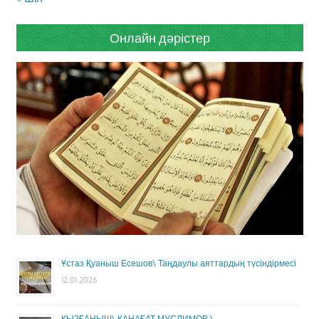
Онлайн дәрістер
Ұстаз Қуаныш Есешов\ Таңдаулы аяттардың түсіндірмесі
12.01.2026
ҚЫЗҒАНЫШ\ ҚАНАҒАТ МУСЛИМОВ \