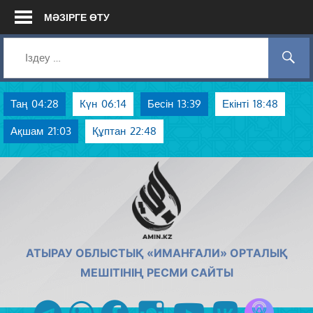
Skip
МӘЗІРГЕ ӨТУ
to
content
Таң
04:28
Күн
06:14
Бесін
13:39
Екінті
18:48
Ақшам
21:03
Құптан
22:48
AMIN.KZ
АТЫРАУ ОБЛЫСТЫҚ «ИМАНҒАЛИ» ОРТАЛЫҚ
МЕШІТІНІҢ РЕСМИ САЙТЫ
Azan радиос
telegram
whatsapp
facebook
instagram
youtube
vk