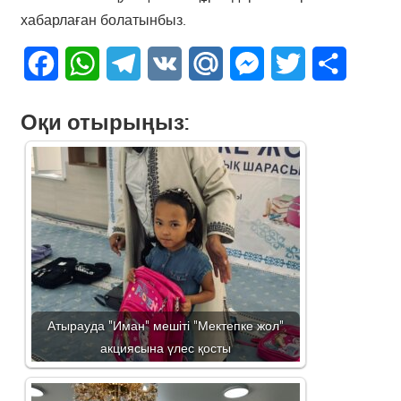
хабарлаған болатынбыз.
Facebook
WhatsApp
Telegram
VK
Mail.Ru
Messenger
Twitter
Share
Оқи отырыңыз:
Атырауда "Иман" мешіті "Мектепке жол"
акциясына үлес қосты