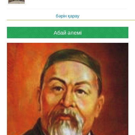
бәрін қарау
Абай әлемі