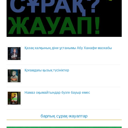
Қазақ халқының діни ұстанымы Абу Ханафи мазхабы
Қоғамдағы қызық түсініктер
Намаз оқымайтындар бузге бауыр емес
барлық сұрақ-жауаптар