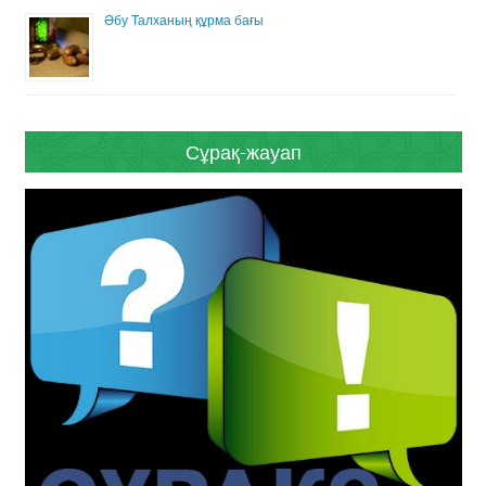
Әбу Талханың құрма бағы
Сұрақ-жауап