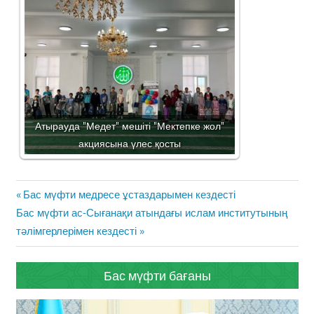
Атырауда "Медет" мешіті "Мектепке жол"
акциясына үлес қосты
Жазба
Previous
Бас мүфти медресе ұстаздарымен кездесті
навигациясы
Next
Post:
Бас мүфти ас-Сығанақи атындағы ислам институтының
Post:
тәлімгерлерімен кездесті
Бас мүфти бағаны