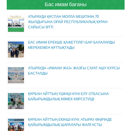
Бас имам бағаны
АТЫРАУДА ҚҰСПАН МОЛЛА МЕШІТІНІҢ 70
ЖЫЛДЫҒЫНА ОРАЙ РЕСПУБЛИКАЛЫҚ ҚҰРАН
САЙЫСЫ ӨТТІ
БАС ИМАМ ЕРЕКШЕ ҚАЖЕТТІЛІГІ БАР БАЛАЛАРДЫ
МЕРЕКЕМЕН ҚҰТТЫҚТАДЫ
АТЫРАУДА «ИМАНИ ЖАЗ» ЖАЗҒЫ САУАТ АШУ КУРСЫ
БАСТАЛДЫ
ҚҰРБАН АЙТТЫҢ ҮШІНШІ КҮНІ ЕЛУ ОТБАСЫНА
ҚАЙЫРЫМДЫЛЫҚ КӨМЕК КӨРСЕТІЛДІ
ҚҰРБАН АЙТТЫҢ ЕКІНШІ КҮНІ: АТЫРАУ ӨҢІРІНДЕ
ҚАЙЫРЫМДЫЛЫҚ ШАРАЛАРЫ ЖАЛҒАСТЫ