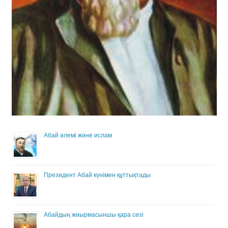
Абай әлемі және ислам
Президент Абай күнімен құттықтады
Абайдың жиырмасыншы қара сөзі