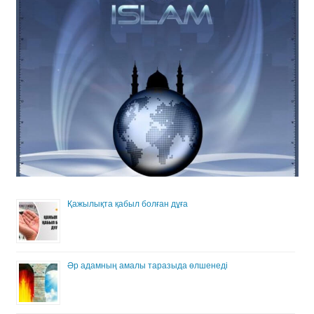
Қажылықта қабыл болған дұға
Әр адамның амалы таразыда өлшенеді