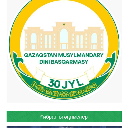
Ғибратты әңгімелер