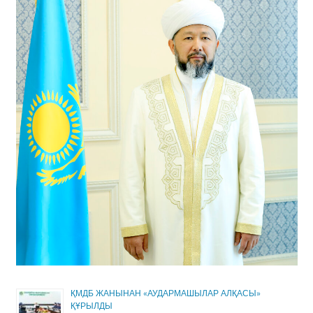
ҚМДБ ЖАНЫНАН «АУДАРМАШЫЛАР АЛҚАСЫ»
ҚҰРЫЛДЫ