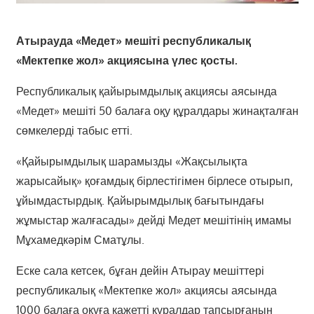
Атырауда «Медет» мешіті республикалық
«Мектепке жол» акциясына үлес қосты.
Республикалық қайырымдылық акциясы аясында
«Медет» мешіті 50 балаға оқу құралдары жинақталған
сөмкелерді табыс етті.
«Қайырымдылық шарамызды «Жақсылықта
жарысайық» қоғамдық бірлестігімен бірлесе отырып,
ұйымдастырдық. Қайырымдылық бағытындағы
жұмыстар жалғасады» дейді Медет мешітінің имамы
Мұхамедкәрім Сматұлы.
Еске сала кетсек, бұған дейін Атырау мешіттері
республикалық «Мектепке жол» акциясы аясында
1000 балаға оқуға қажетті құралдар тапсырғанын