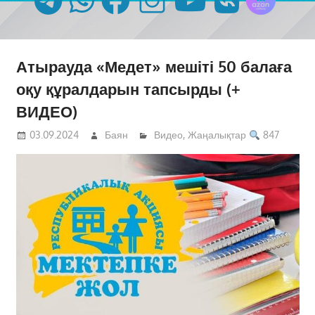
Атырауда «Медет» мешіті 50 балаға
оқу құралдарын тапсырды (+
ВИДЕО)
03.09.2024
Баян
Видео
,
Жаңалықтар
847