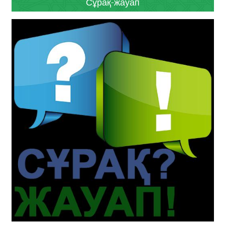
Сұрақ-жауап