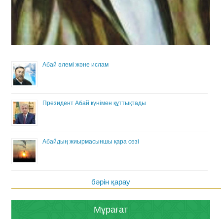
Абай әлемі және ислам
Президент Абай күнімен құттықтады
Абайдың жиырмасыншы қара сөзі
бәрін қарау
Мұрағат