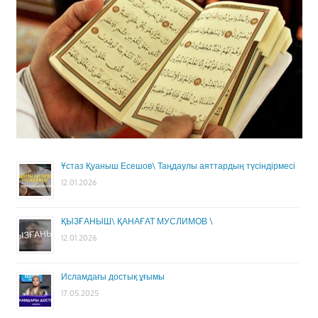
Ұстаз Қуаныш Есешов\ Таңдаулы аяттардың түсіндірмесі
12.01.2026
ҚЫЗҒАНЫШ\ ҚАНАҒАТ МУСЛИМОВ \
12.01.2026
Исламдағы достық ұғымы
17.05.2025