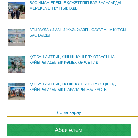
БАС ИМАМ ЕРЕКШЕ ҚАЖЕТТІЛІГІ БАР БАЛАЛАРДЫ
МЕРЕКЕМЕН ҚҰТТЫҚТАДЫ
АТЫРАУДА «ИМАНИ ЖАЗ» ЖАЗҒЫ САУАТ АШУ КУРСЫ
БАСТАЛДЫ
ҚҰРБАН АЙТТЫҢ ҮШІНШІ КҮНІ ЕЛУ ОТБАСЫНА
ҚАЙЫРЫМДЫЛЫҚ КӨМЕК КӨРСЕТІЛДІ
ҚҰРБАН АЙТТЫҢ ЕКІНШІ КҮНІ: АТЫРАУ ӨҢІРІНДЕ
ҚАЙЫРЫМДЫЛЫҚ ШАРАЛАРЫ ЖАЛҒАСТЫ
бәрін қарау
Абай әлемі