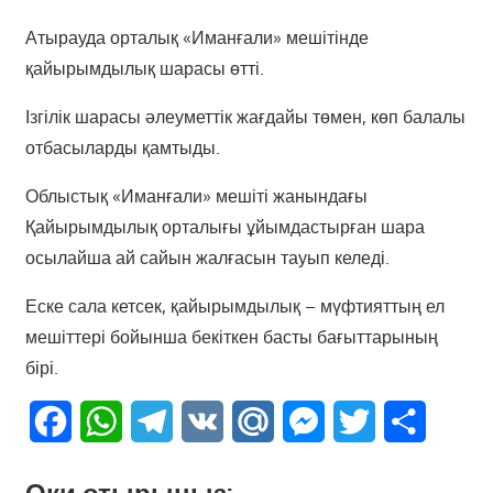
Атырауда орталық «Иманғали» мешітінде
қайырымдылық шарасы өтті.
Ізгілік шарасы әлеуметтік жағдайы төмен, көп балалы
отбасыларды қамтыды.
Облыстық «Иманғали» мешіті жанындағы
Қайырымдылық орталығы ұйымдастырған шара
осылайша ай сайын жалғасын тауып келеді.
Еске сала кетсек, қайырымдылық – мүфтияттың ел
мешіттері бойынша бекіткен басты бағыттарының
бірі.
Facebook
WhatsApp
Telegram
VK
Mail.Ru
Messenger
Twitter
Share
Оқи отырыңыз: