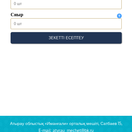
Атырау облыстық «Иманғали» орталық мешіті, Сатбаев 15,
E-mail: atyrau_mechet@bk.ru