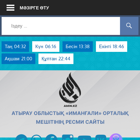
Skip
МӘЗІРГЕ ӨТУ
to
content
Таң
04:32
Күн
06:16
Бесін
13:38
Екінті
18:46
Ақшам
21:00
Құптан
22:44
AMIN.KZ
АТЫРАУ ОБЛЫСТЫҚ «ИМАНҒАЛИ» ОРТАЛЫҚ
МЕШІТІНІҢ РЕСМИ САЙТЫ
Azan радиос
telegram
whatsapp
facebook
instagram
youtube
vk