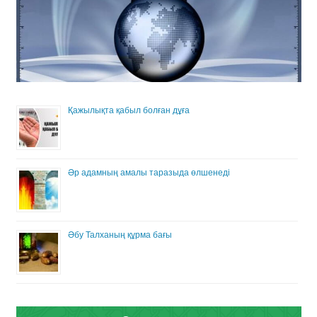
Қажылықта қабыл болған дұға
Әр адамның амалы таразыда өлшенеді
Әбу Талханың құрма бағы