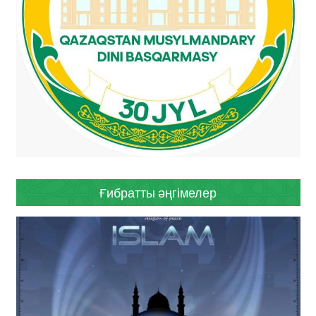
Ғибратты әңгімелер