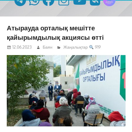
Атырауда орталық мешітте
қайырымдылық акциясы өтті
12.06.2023
Баян
Жаңалықтар
919