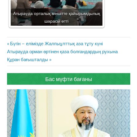
Атырауда орталық мешітте қайырымдылық
шарасы өтті
Жазба
Previous
Бүгін – елімізде Жалпыұлттық аза тұту күні
навигациясы
Next
Post:
Атырауда орман өртінен қаза болғандардың рухына
Post:
Құран бағышталды
Бас мүфти бағаны