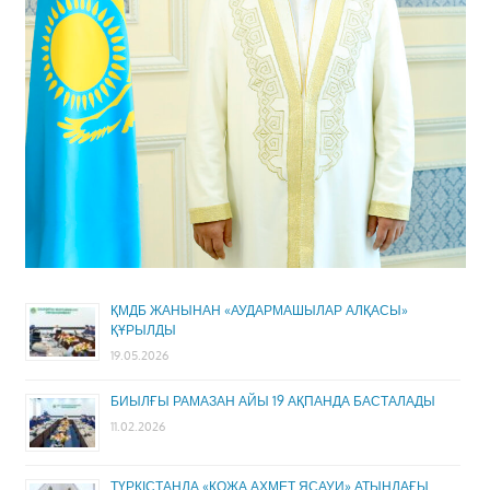
ҚМДБ ЖАНЫНАН «АУДАРМАШЫЛАР АЛҚАСЫ»
ҚҰРЫЛДЫ
19.05.2026
БИЫЛҒЫ РАМАЗАН АЙЫ 19 АҚПАНДА БАСТАЛАДЫ
11.02.2026
ТҮРКІСТАНДА «ҚОЖА АХМЕТ ЯСАУИ» АТЫНДАҒЫ