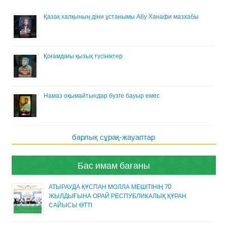
Қазақ халқының діни ұстанымы Абу Ханафи мазхабы
Қоғамдағы қызық түсініктер
Намаз оқымайтындар бузге бауыр емес
барлық сұрақ-жауаптар
Бас имам бағаны
АТЫРАУДА ҚҰСПАН МОЛЛА МЕШІТІНІҢ 70
ЖЫЛДЫҒЫНА ОРАЙ РЕСПУБЛИКАЛЫҚ ҚҰРАН
САЙЫСЫ ӨТТІ