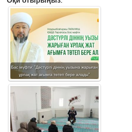
Бас мүфти: "Дәстүрлі діннің уызына жарыған
ұрпақ жат ағымға төтеп бере алады"