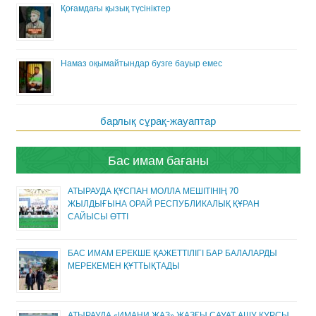
Қоғамдағы қызық түсініктер
Намаз оқымайтындар бузге бауыр емес
барлық сұрақ-жауаптар
Бас имам бағаны
АТЫРАУДА ҚҰСПАН МОЛЛА МЕШІТІНІҢ 70
ЖЫЛДЫҒЫНА ОРАЙ РЕСПУБЛИКАЛЫҚ ҚҰРАН
САЙЫСЫ ӨТТІ
БАС ИМАМ ЕРЕКШЕ ҚАЖЕТТІЛІГІ БАР БАЛАЛАРДЫ
МЕРЕКЕМЕН ҚҰТТЫҚТАДЫ
АТЫРАУДА «ИМАНИ ЖАЗ» ЖАЗҒЫ САУАТ АШУ КУРСЫ