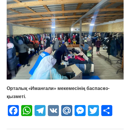
Орталық «Иманғали» мекемесінің баспасөз-
қызметі.
Facebook
WhatsApp
Telegram
VK
Mail.Ru
Messenger
Twitter
Share