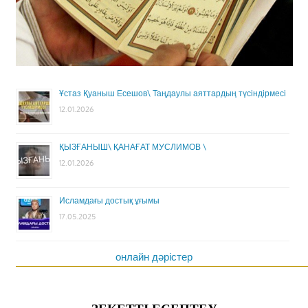
Ұстаз Қуаныш Есешов\ Таңдаулы аяттардың түсіндірмесі
12.01.2026
ҚЫЗҒАНЫШ\ ҚАНАҒАТ МУСЛИМОВ \
12.01.2026
Исламдағы достық ұғымы
17.05.2025
онлайн дәрістер