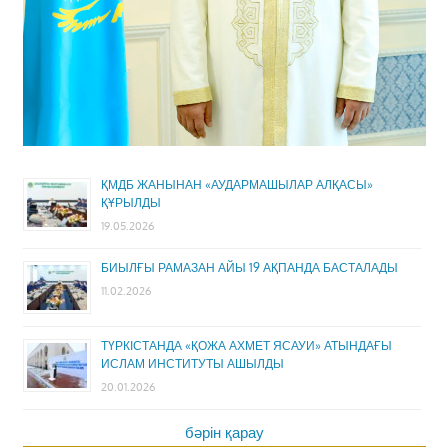
ҚМДБ ЖАНЫНАН «АУДАРМАШЫЛАР АЛҚАСЫ»
ҚҰРЫЛДЫ
19.05.2026
БИЫЛҒЫ РАМАЗАН АЙЫ 19 АҚПАНДА БАСТАЛАДЫ
11.02.2026
ТҮРКІСТАНДА «ҚОЖА АХМЕТ ЯСАУИ» АТЫНДАҒЫ
ИСЛАМ ИНСТИТУТЫ АШЫЛДЫ
20.01.2026
бәрін қарау