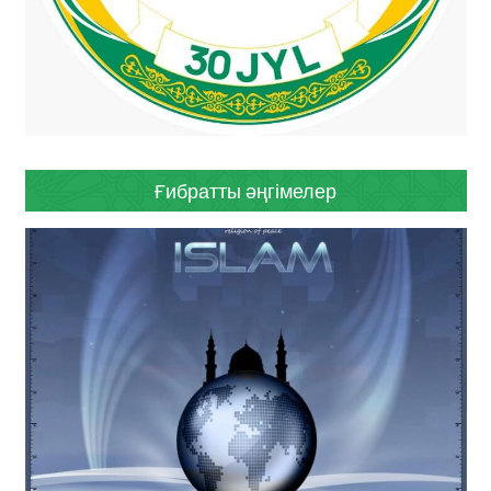
Ғибратты әңгімелер