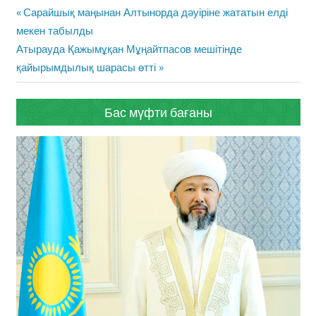
Жазба
Previous
Сарайшық маңынан Алтынорда дәуіріне жататын елді
навигациясы
Post:
мекен табылды
Next
Атырауда Қажымұқан Мұңайтпасов мешітінде
Post:
қайырымдылық шарасы өтті
Бас мүфти бағаны