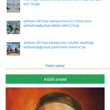
БАСТАЛДЫ
ҚҰРБАН АЙТТЫҢ ҮШІНШІ КҮНІ ЕЛУ ОТБАСЫНА
ҚАЙЫРЫМДЫЛЫҚ КӨМЕК КӨРСЕТІЛДІ
ҚҰРБАН АЙТТЫҢ ЕКІНШІ КҮНІ: АТЫРАУ ӨҢІРІНДЕ
ҚАЙЫРЫМДЫЛЫҚ ШАРАЛАРЫ ЖАЛҒАСТЫ
бәрін қарау
Абай әлемі