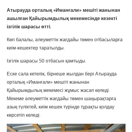
Атырауда орталық «Иманғали» мешіті жанынан
ашылған Қайырымдылық мекемесінде кезекті
ізгілік шарасы өтті.
Көп балалы, әлеуметтік жағдайы төмен отбасыларға
киім-кешектер таратылды.
Ізгілік шарасы 50 отбасын қамтыды.
Еске сала кетелік, бірнеше жылдан бері Атырауда
орталық «Иманғали» мешіті жанынан
Қайырымдылық мекемесі жұмыс жасап келеді.
Мекеме әлеуметтік жағдайы төмен шаңырақтарға
азық-түліктей, киім кешек түрінде тұрақты қолдау
көрсетіп келеді.