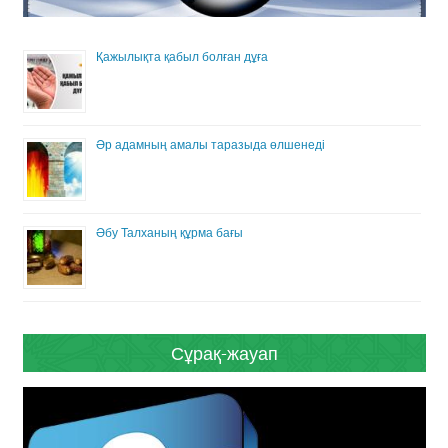
Қажылықта қабыл болған дұға
Әр адамның амалы таразыда өлшенеді
Әбу Талханың құрма бағы
Сұрақ-жауап