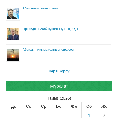
Абай әлемі және ислам
Президент Абай күнімен құттықтады
Абайдың жиырмасыншы қара сөзі
бәрін қарау
Мұрағат
Тамыз (2026)
Дс
Сс
Ср
Бс
Жм
Сб
Жс
1
2