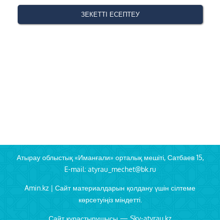
Атырау облыстық «Иманғали» орталық мешіті, Сатбаев 15,
E-mail: atyrau_mechet@bk.ru
Amin.kz | Сайт материалдарын қолдану үшін сілтеме
көрсетуіңіз міндетті.
Сайт құрастырушысы —
Sky-atyrau.kz