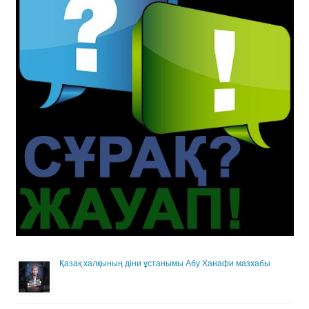
Қазақ халқының діни ұстанымы Абу Ханафи мазхабы