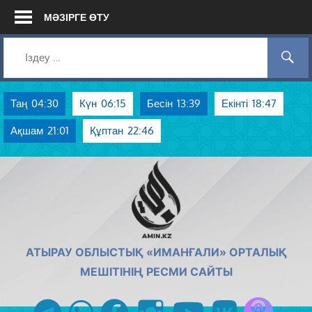
Skip
МӘЗІРГЕ ӨТУ
to
content
Таң
04:30
Күн
06:15
Бесін
13:39
Екінті
18:47
Ақшам
21:01
Құптан
22:46
AMIN.KZ
АТЫРАУ ОБЛЫСТЫҚ «ИМАНҒАЛИ» ОРТАЛЫҚ
МЕШІТІНІҢ РЕСМИ САЙТЫ
Azan радиос
telegram
whatsapp
facebook
instagram
youtube
vk