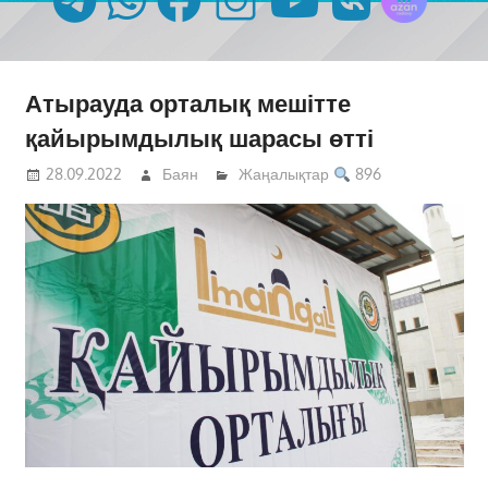
Атырауда орталық мешітте
қайырымдылық шарасы өтті
28.09.2022
Баян
Жаңалықтар
896