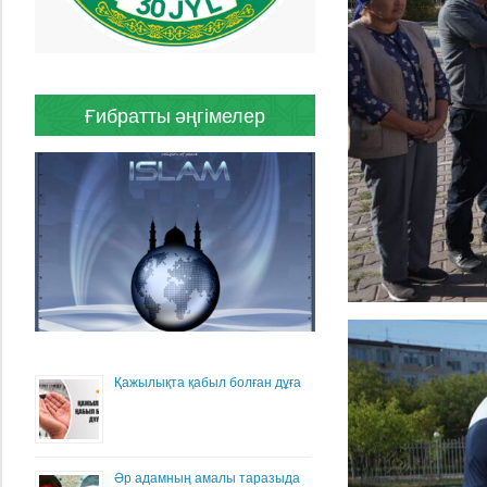
Ғибратты әңгімелер
Қажылықта қабыл болған дұға
Әр адамның амалы таразыда