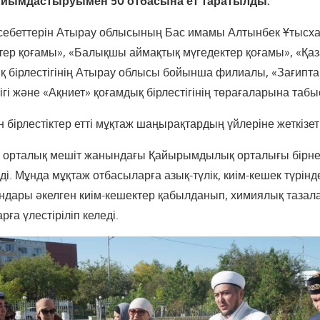
йымдастыруымен 50 отбасына ет таратылды.
ебеттерін Атырау облысының Бас имамы Алтынбек Ұтысх
тер қоғамы», «Балықшы аймақтық мүгедектер қоғамы», «Қаз
қ бірлестігінің Атырау облысы бойынша филиалы, «Зағипт
ігі және «Ақниет» қоғамдық бірлестігінің төрағаларына табыс
н бірлестіктер етті мұқтаж шаңырақтардың үйлеріне жеткізет
к, орталық мешіт жанындағы Қайырымдылық орталығы бірн
ді. Мұнда мұқтаж отбасыларға азық-түлік, киім-кешек түрінде
ндары әкелген киім-кешектер қабылданып, химиялық тазалау
рға үлестіріліп келеді.