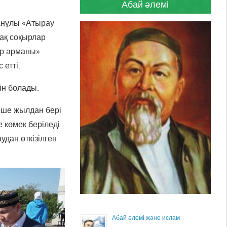
Абай әлемі
анұлы «Атырау
ақ соқырлар
ар арманы»
 етті.
ін болады.
еше жылдан бері
 көмек беріледі.
дан өткізілген
Абай әлемі және ислам