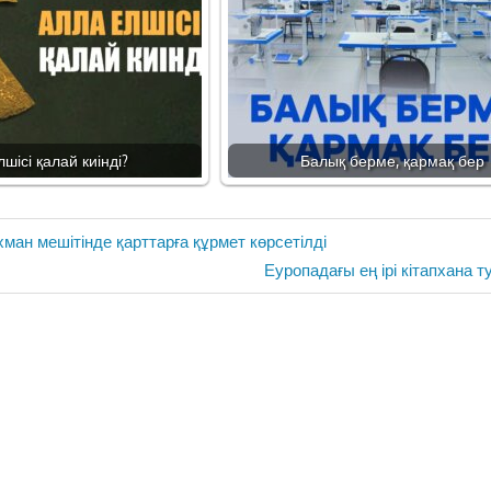
шісі қалай киінді?
Балық берме, қармақ бер
ман мешітінде қарттарға құрмет көрсетілді
Next
Еуропадағы ең ірі кітапхана т
Post: