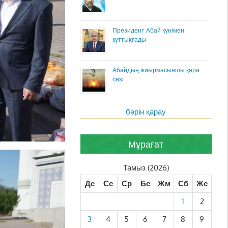
Президент Абай күнімен
құттықтады
Абайдың жиырмасыншы қара
сөзі
бәрін қарау
Мұрағат
Тамыз (2026)
Дс
Сс
Ср
Бс
Жм
Сб
Жс
1
2
3
4
5
6
7
8
9