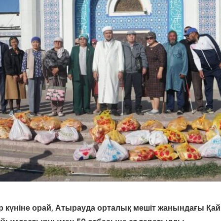
тар күніне орай, Атырауда орталық мешіт жанындағы 