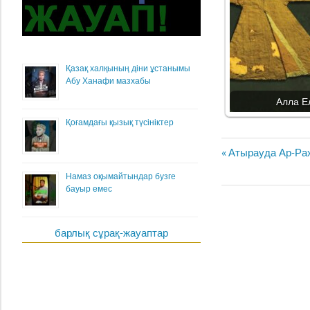
Қазақ халқының діни ұстанымы
Абу Ханафи мазхабы
Алла Ел
Қоғамдағы қызық түсініктер
Жазба
Previous
Атырауда Ар-Рах
навигациясы
Post:
Намаз оқымайтындар бузге
бауыр емес
барлық сұрақ-жауаптар