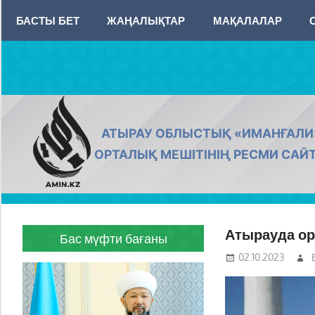
Skip
БАСТЫ БЕТ
ЖАҢАЛЫҚТАР
МАҚАЛАЛАР
to
content
AMIN.KZ
АТЫРАУ ОБЛЫСТЫҚ «ИМАНҒАЛИ
ОРТАЛЫҚ МЕШІТІНІҢ РЕСМИ САЙ
Атырауда о
Бас мүфти бағаны
02.10.2023