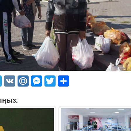
sApp
Telegram
VK
Mail.Ru
Messenger
Twitter
Share
ыңыз: