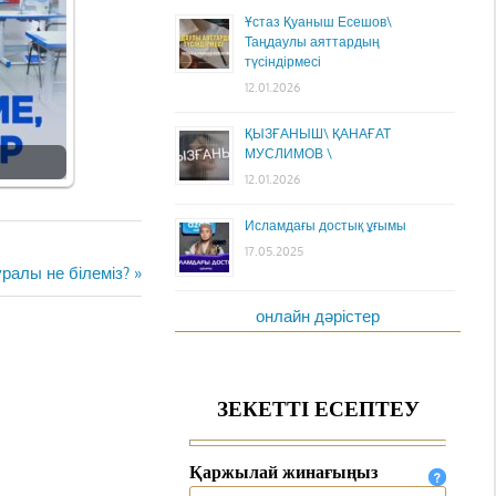
Ұстаз Қуаныш Есешов\
Таңдаулы аяттардың
түсіндірмесі
12.01.2026
ҚЫЗҒАНЫШ\ ҚАНАҒАТ
МУСЛИМОВ \
12.01.2026
Исламдағы достық ұғымы
17.05.2025
уралы не білеміз?
онлайн дәрістер