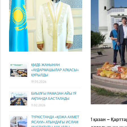
ҚМДБ ЖАНЫНАН
«АУДАРМАШЫЛАР АЛҚАСЫ»
ҚҰРЫЛДЫ
19.05.2026
БИЫЛҒЫ РАМАЗАН АЙЫ 19
АҚПАНДА БАСТАЛАДЫ
11.02.2026
ТҮРКІСТАНДА «ҚОЖА АХМЕТ
1 қазан – Қарт
ЯСАУИ» АТЫНДАҒЫ ИСЛАМ