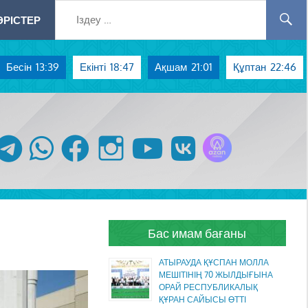
РІСТЕР
Бесін
13:39
Екінті
18:47
Ақшам
21:01
Құптан
22:46
Azan радиосы
telegram
whatsapp
facebook
instagram
youtube
vk
Бас имам бағаны
АТЫРАУДА ҚҰСПАН МОЛЛА
МЕШІТІНІҢ 70 ЖЫЛДЫҒЫНА
ОРАЙ РЕСПУБЛИКАЛЫҚ
ҚҰРАН САЙЫСЫ ӨТТІ