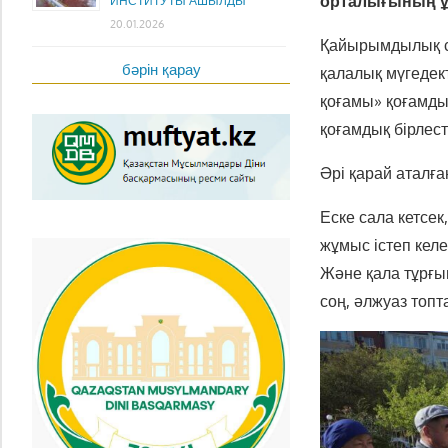
орталығының ұ
ИНСТИТУТЫ АШЫЛДЫ
20.01.2026
Қайырымдылық с
бәрін қарау
қалалық мүгедек
қоғамы» қоғамды
қоғамдық бірлест
Әрі қарай аталға
Еске сала кетсе
жұмыс істеп келе
Және қала тұрғы
соң, әлжуаз топта