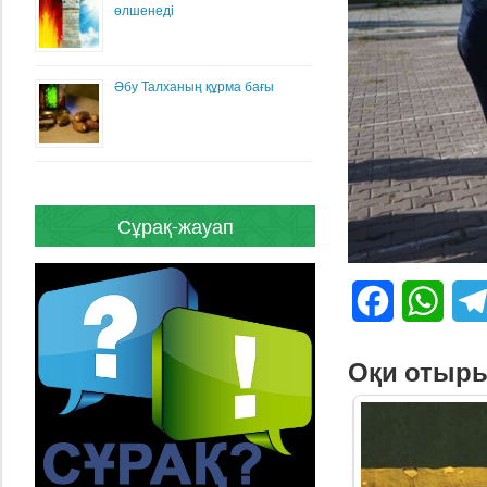
өлшенеді
Әбу Талханың құрма бағы
Сұрақ-жауап
Facebook
What
Оқи отыр