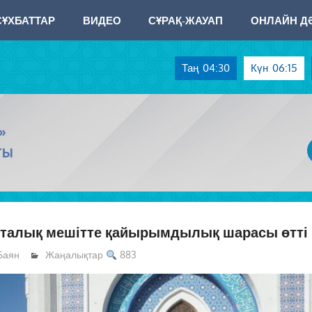
СҰХБАТТАР
ВИДЕО
СҰРАҚ-ЖАУАП
ОНЛАЙН ДӘ
Таң
04:30
Күн
06:15
»
ТЫ
рталық мешітте қайырымдылық шарасы өтті
Баян
Жаңалықтар
883