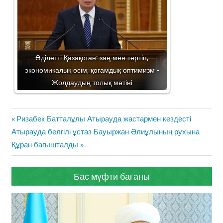
Әділетті Қазақстан: заң мен тәртіп,
экономикалық өсім, қоғамдық оптимизм -
Жолдаудың толық мәтіні
Жазба
Previous
Ризабек Батталұлы Атырауда жастармен кездесті
навигациясы
Next
Post:
Атырауда белгілі ұстаз Бауыржан Әлиұлының рухына
Post:
Құран бағышталды
Бас мүфти бағаны