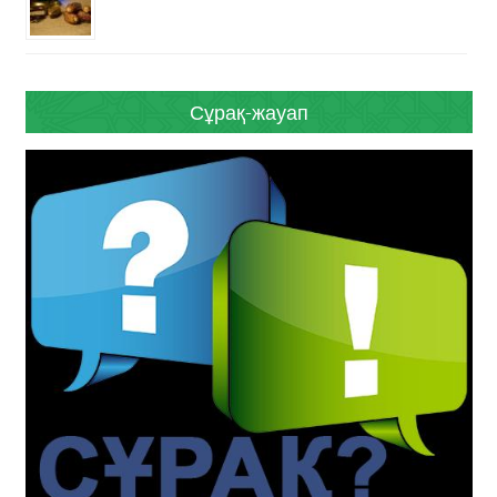
Сұрақ-жауап