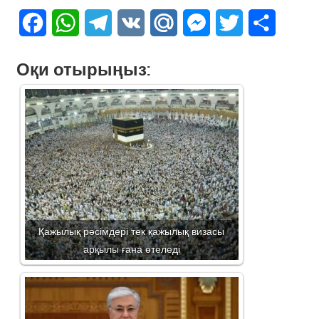
Facebook
WhatsApp
Telegram
VK
Mail.Ru
Messenger
Twitter
Share
Оқи отырыңыз:
Қажылық рәсімдері тек қажылық визасы
арқылы ғана өтеледі