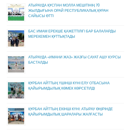
АТЫРАУДА ҚҰСПАН МОЛЛА МЕШІТІНІҢ 70
ЖЫЛДЫҒЫНА ОРАЙ РЕСПУБЛИКАЛЫҚ ҚҰРАН
САЙЫСЫ ӨТТІ
БАС ИМАМ ЕРЕКШЕ ҚАЖЕТТІЛІГІ БАР БАЛАЛАРДЫ
МЕРЕКЕМЕН ҚҰТТЫҚТАДЫ
АТЫРАУДА «ИМАНИ ЖАЗ» ЖАЗҒЫ САУАТ АШУ КУРСЫ
БАСТАЛДЫ
ҚҰРБАН АЙТТЫҢ ҮШІНШІ КҮНІ ЕЛУ ОТБАСЫНА
ҚАЙЫРЫМДЫЛЫҚ КӨМЕК КӨРСЕТІЛДІ
ҚҰРБАН АЙТТЫҢ ЕКІНШІ КҮНІ: АТЫРАУ ӨҢІРІНДЕ
ҚАЙЫРЫМДЫЛЫҚ ШАРАЛАРЫ ЖАЛҒАСТЫ