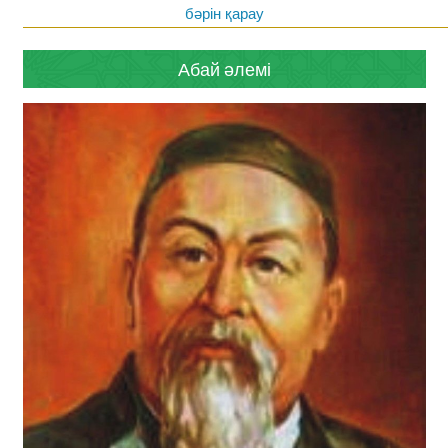
бәрін қарау
Абай әлемі