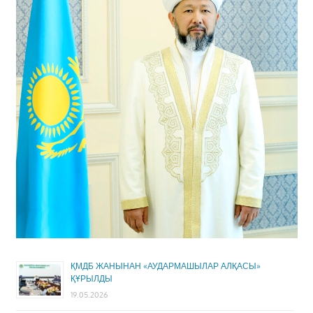
ҚМДБ ЖАНЫНАН «АУДАРМАШЫЛАР АЛҚАСЫ»
ҚҰРЫЛДЫ
19.05.2026