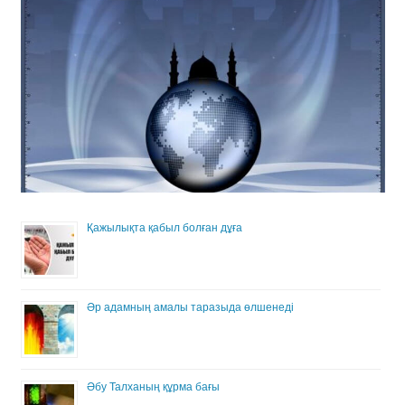
Қажылықта қабыл болған дұға
Әр адамның амалы таразыда өлшенеді
Әбу Талханың құрма бағы