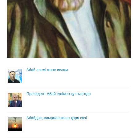
Абай әлемі және ислам
Президент Абай күнімен құттықтады
Абайдың жиырмасыншы қара сөзі