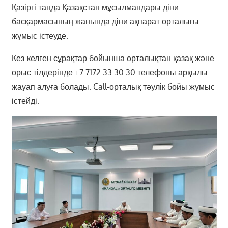
Қазіргі таңда Қазақстан мұсылмандары діни
басқармасының жанында діни ақпарат орталығы
жұмыс істеуде.
Кез-келген сұрақтар бойынша орталықтан қазақ және
орыс тілдерінде +7 7172 33 30 30 телефоны арқылы
жауап алуға болады. Call-орталық тәулік бойы жұмыс
істейді.