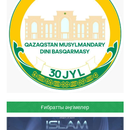
Ғибратты әңгімелер