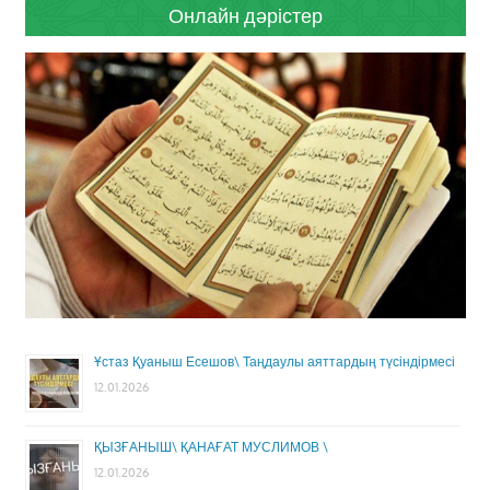
Онлайн дәрістер
Ұстаз Қуаныш Есешов\ Таңдаулы аяттардың түсіндірмесі
12.01.2026
ҚЫЗҒАНЫШ\ ҚАНАҒАТ МУСЛИМОВ \
12.01.2026