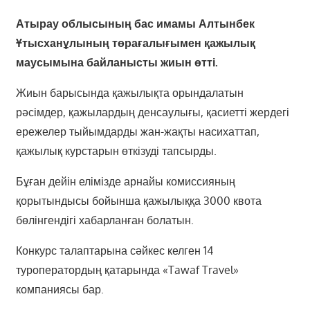
Атырау облысының бас имамы Алтынбек
Ұтысханұлының төрағалығымен қажылық
маусымына байланысты жиын өтті.
Жиын барысында қажылықта орындалатын
рәсімдер, қажылардың денсаулығы, қасиетті жердегі
ережелер тыйымдарды жан-жақты насихаттап,
қажылық курстарын өткізуді тапсырды.
Бұған дейін елімізде арнайы комиссияның
қорытындысы бойынша қажылыққа 3000 квота
бөлінгендігі хабарланған болатын.
Конкурс талаптарына сәйкес келген 14
туроператордың қатарында «Tawaf Travel»
компаниясы бар.