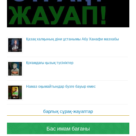
Қазақ халқының діни ұстанымы Абу Ханафи мазхабы
Қоғамдағы қызық түсініктер
Намаз оқымайтындар бузге бауыр емес
барлық сұрақ-жауаптар
Бас имам бағаны