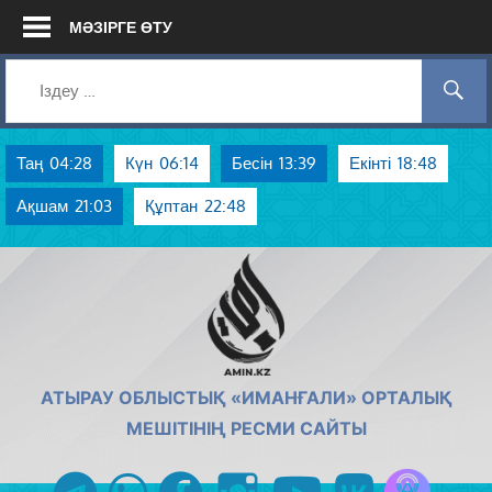
Skip
МӘЗІРГЕ ӨТУ
to
content
Таң
04:28
Күн
06:14
Бесін
13:39
Екінті
18:48
Ақшам
21:03
Құптан
22:48
AMIN.KZ
АТЫРАУ ОБЛЫСТЫҚ «ИМАНҒАЛИ» ОРТАЛЫҚ
МЕШІТІНІҢ РЕСМИ САЙТЫ
Azan радиос
telegram
whatsapp
facebook
instagram
youtube
vk