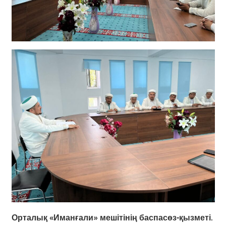
Орталық «Иманғали» мешітінің баспасөз-қызметі.