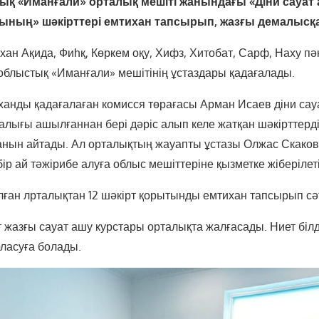
қ «Иманғали» орталық мешіті жанындағы «Діни сауат 
ының» шәкірттері емтихан тапсырып, жазғы демалысқ
ан Ақида, Фиһқ, Көркем оқу, Хифз, Хитобат, Сарф, Наху п
 облыстық «Иманғали» мешітінің ұстаздары қадағалады.
анды қадағалаған комисся төрағасы Арман Исаев діни сау
талығы ашылғаннан бері дәріс алып келе жатқан шәкірттерд
анын айтады. Ал орталықтың жауапты ұстазы Олжас Скаков
ір ай тәжірибе алуға облыс мешіттеріне қызметке жіберілетін
алған лрталықтан 12 шәкірт қорытынды емтихан тапсырып сәтт
т жазғы сауат ашу курстары орталықта жалғасады. Ниет біл
рласуға болады.