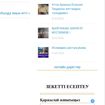
Ұстаз Қуаныш Есешов\
Таңдаулы аяттардың
ыбында жиын өтті
түсіндірмесі
12.01.2026
ҚЫЗҒАНЫШ\ ҚАНАҒАТ
МУСЛИМОВ \
12.01.2026
Исламдағы достық ұғымы
17.05.2025
онлайн дәрістер