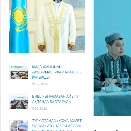
ҚМДБ ЖАНЫНАН
«АУДАРМАШЫЛАР АЛҚАСЫ»
ҚҰРЫЛДЫ
19.05.2026
БИЫЛҒЫ РАМАЗАН АЙЫ 19
АҚПАНДА БАСТАЛАДЫ
11.02.2026
ТҮРКІСТАНДА «ҚОЖА АХМЕТ
ЯСАУИ» АТЫНДАҒЫ ИСЛАМ