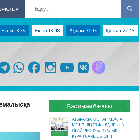
РІСТЕР
Бесін
13:39
Екінті
18:48
Ақшам
21:03
Құптан
22:48
Azan радиосы
telegram
whatsapp
facebook
instagram
youtube
vk
демалысқа
Бас имам бағаны
АТЫРАУДА ҚҰСПАН МОЛЛА
МЕШІТІНІҢ 70 ЖЫЛДЫҒЫНА
ОРАЙ РЕСПУБЛИКАЛЫҚ
ҚҰРАН САЙЫСЫ ӨТТІ