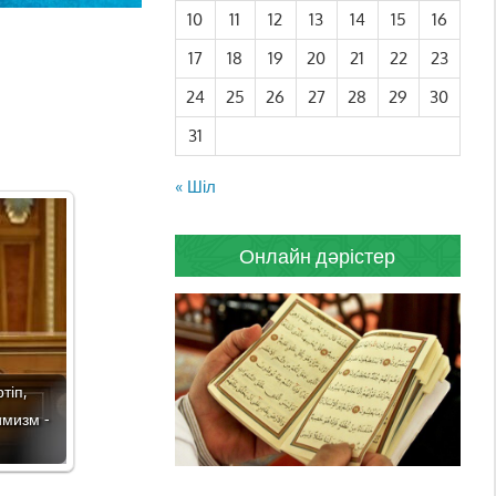
10
11
12
13
14
15
16
17
18
19
20
21
22
23
24
25
26
27
28
29
30
31
« Шіл
Онлайн дәрістер
тіп,
имизм -