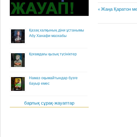
Жазба
Previous
Жаңа Қаратон м
навигациясы
Post:
Қазақ халқының діни ұстанымы
Абу Ханафи мазхабы
Қоғамдағы қызық түсініктер
Намаз оқымайтындар бузге
бауыр емес
барлық сұрақ-жауаптар