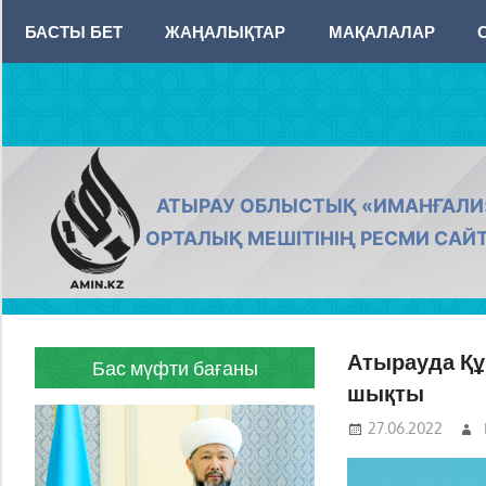
Skip
БАСТЫ БЕТ
ЖАҢАЛЫҚТАР
МАҚАЛАЛАР
to
content
AMIN.KZ
АТЫРАУ ОБЛЫСТЫҚ «ИМАНҒАЛИ
ОРТАЛЫҚ МЕШІТІНІҢ РЕСМИ САЙ
Атырауда Құ
Бас мүфти бағаны
шықты
27.06.2022