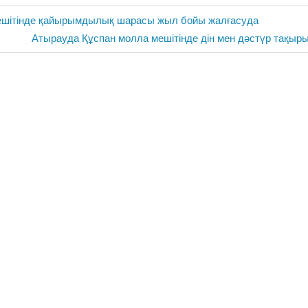
ешітінде қайырымдылық шарасы жыл бойы жалғасуда
Next
Атырауда Құспан молла мешітінде дін мен дәстүр тақыр
Post: