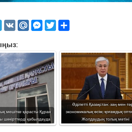
sApp
Telegram
VK
Mail.Ru
Messenger
Twitter
Share
ыңыз:
Әділетті Қазақстан: заң мен тәр
ық мешітке қарасты Құран
экономикалық өсім, қоғамдық опт
ы шәкірттерді қабылдауда
Жолдаудың толық мәтіні