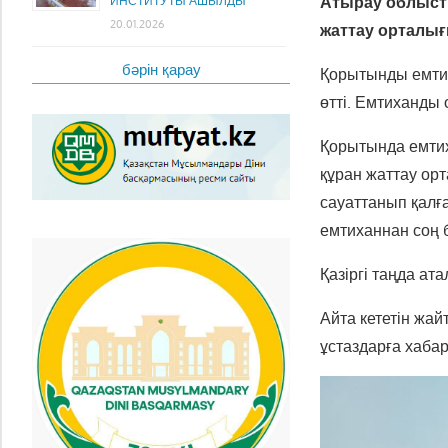
Атырау облысты
ИНСТИТУТЫ АШЫЛДЫ
20.01.2026
жаттау орталығ
бәрін қарау
Қорытынды емтих
өтті. Емтиханды
Қорытында емтих
құран жаттау ор
сауаттанып қалғ
емтиханнан соң б
Қазіргі таңда ат
Айта кететін жай
ұстаздарға хаба