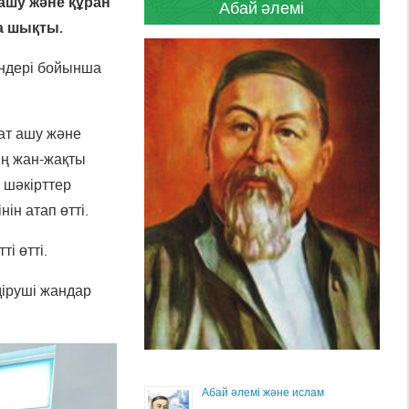
ашу және құран
Абай әлемі
а шықты.
әндері бойынша
ат ашу және
ің жан-жақты
 шәкірттер
ін атап өтті.
і өтті.
діруші жандар
Абай әлемі және ислам