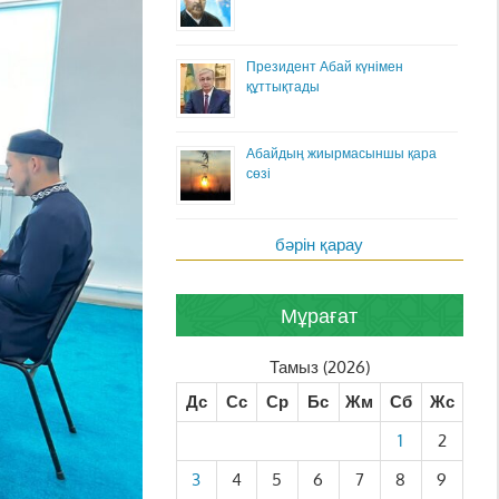
Президент Абай күнімен
құттықтады
Абайдың жиырмасыншы қара
сөзі
бәрін қарау
Мұрағат
Тамыз (2026)
Дс
Сс
Ср
Бс
Жм
Сб
Жс
1
2
3
4
5
6
7
8
9