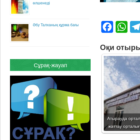
өлшенеді
Әбу Талханың құрма бағы
Facebook
What
Оқи отыр
Сұрақ-жауап
Атырауда ортал
жаттау орталығ