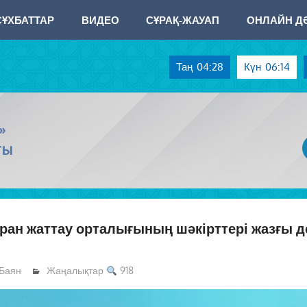
СҰХБАТТАР
ВИДЕО
СҰРАҚ-ЖАУАП
ОНЛАЙН ДӘ
Таң
04:28
Күн
06:14
»
ТЫ
ран жаттау орталығының шәкірттері жазғы 
Баян
Жаңалықтар
918