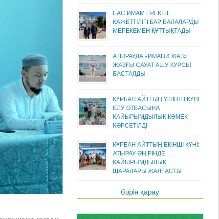
БАС ИМАМ ЕРЕКШЕ
ҚАЖЕТТІЛІГІ БАР БАЛАЛАРДЫ
МЕРЕКЕМЕН ҚҰТТЫҚТАДЫ
АТЫРАУДА «ИМАНИ ЖАЗ»
ЖАЗҒЫ САУАТ АШУ КУРСЫ
БАСТАЛДЫ
ҚҰРБАН АЙТТЫҢ ҮШІНШІ КҮНІ
ЕЛУ ОТБАСЫНА
ҚАЙЫРЫМДЫЛЫҚ КӨМЕК
КӨРСЕТІЛДІ
ҚҰРБАН АЙТТЫҢ ЕКІНШІ КҮНІ:
АТЫРАУ ӨҢІРІНДЕ
ҚАЙЫРЫМДЫЛЫҚ
ШАРАЛАРЫ ЖАЛҒАСТЫ
бәрін қарау