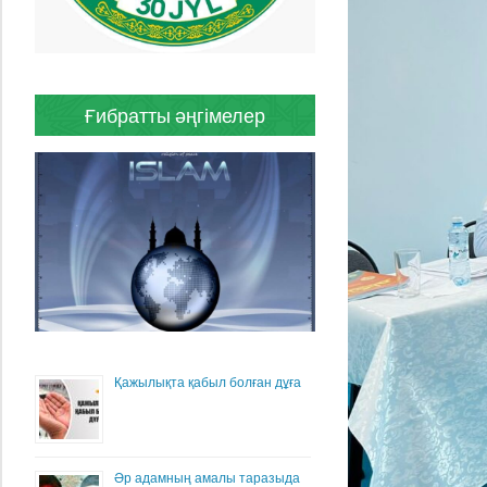
Ғибратты әңгімелер
Қажылықта қабыл болған дұға
Әр адамның амалы таразыда