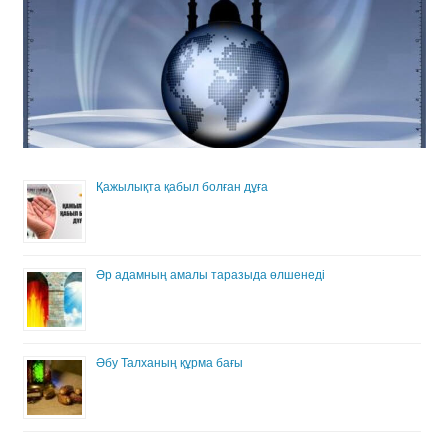
Қажылықта қабыл болған дұға
Әр адамның амалы таразыда өлшенеді
Әбу Талханың құрма бағы