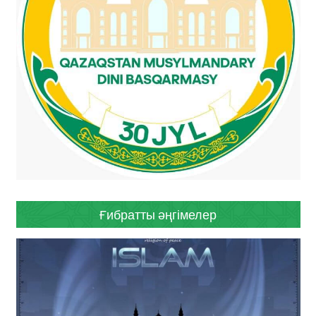
Ғибратты әңгімелер