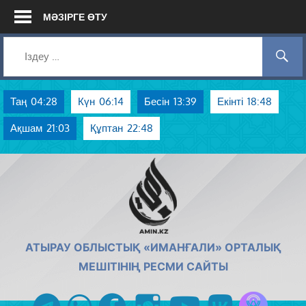
Skip
МӘЗІРГЕ ӨТУ
to
content
Таң
04:28
Күн
06:14
Бесін
13:39
Екінті
18:48
Ақшам
21:03
Құптан
22:48
AMIN.KZ
АТЫРАУ ОБЛЫСТЫҚ «ИМАНҒАЛИ» ОРТАЛЫҚ
МЕШІТІНІҢ РЕСМИ САЙТЫ
Azan радиос
telegram
whatsapp
facebook
instagram
youtube
vk