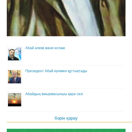
Абай әлемі және ислам
Президент Абай күнімен құттықтады
Абайдың жиырмасыншы қара сөзі
бәрін қарау