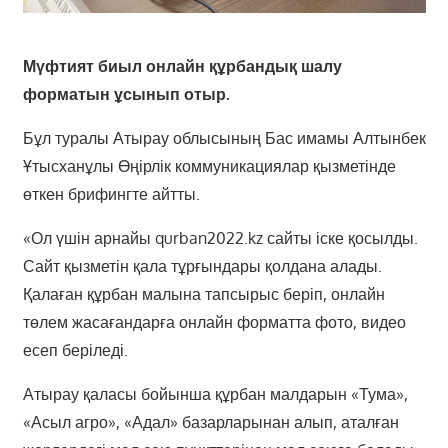
Мүфтият биыл онлайн құрбандық шалу
форматын ұсынып отыр.
Бұл туралы Атырау облысының Бас имамы Алтынбек
Ұтысханұлы Өңірлік коммуникациялар қызметінде
өткен брифингте айтты.
«Ол үшін арнайы qurban2022.kz сайты іске қосылды.
Сайт қызметін қала тұрғындары қолдана алады.
Қалаған құрбан малына тапсырыс беріп, онлайн
төлем жасағандарға онлайн форматта фото, видео
есеп беріледі.
Атырау қаласы бойынша құрбан малдарын «Тума»,
«Асыл агро», «Адал» базарларынан алып, аталған