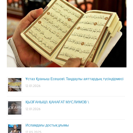
Ұстаз Қуаныш Есешов\ Таңдаулы аяттардың түсіндірмесі
12.01.2026
ҚЫЗҒАНЫШ\ ҚАНАҒАТ МУСЛИМОВ \
12.01.2026
Исламдағы достық ұғымы
17.05.2025