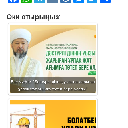
Оқи отырыңыз:
Бас мүфти: "Дәстүрлі діннің уызына жарыған
ұрпақ жат ағымға төтеп бере алады"