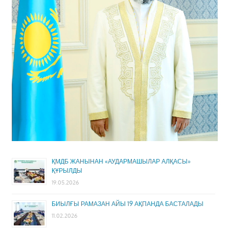
ҚМДБ ЖАНЫНАН «АУДАРМАШЫЛАР АЛҚАСЫ»
ҚҰРЫЛДЫ
19.05.2026
БИЫЛҒЫ РАМАЗАН АЙЫ 19 АҚПАНДА БАСТАЛАДЫ
11.02.2026