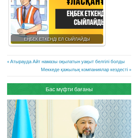
ЕҢБЕК ЕТКЕНДІ ЕЛ СЫЙЛАЙДЫ
Жазба
Previous
Атырауда Айт намазы оқылатын уақыт белгілі болды
навигациясы
Post:
Next
Меккеде қажылық компаниялар кездесті
Post:
Бас мүфти бағаны