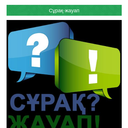
Сұрақ-жауап