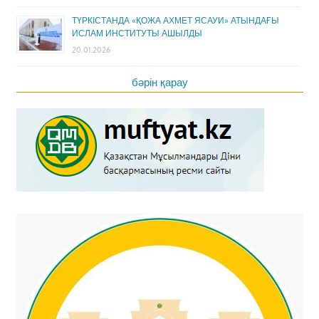
ТҮРКІСТАНДА «ҚОЖА АХМЕТ ЯСАУИ» АТЫНДАҒЫ
ИСЛАМ ИНСТИТУТЫ АШЫЛДЫ
20.01.2026
бәрін қарау