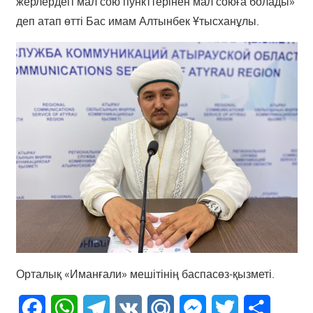
жерлердегі мал сою пункттерінен мал союға болады»
деп атап өтті Бас имам Алтынбек Ұтысханұлы.
Орталық «Иманғали» мешітінің баспасөз-қызметі.
Facebook
WhatsApp
Telegram
VK
Mail.Ru
Messenger
Twitter
Share