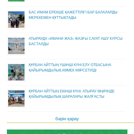
БАС ИМАМ ЕРЕКШЕ ҚАЖЕТТІЛІГІ БАР БАЛАЛАРДЫ
МЕРЕКЕМЕН ҚҰТТЫҚТАДЫ
АТЫРАУДА «ИМАНИ ЖАЗ» ЖАЗҒЫ САУАТ АШУ КУРСЫ
БАСТАЛДЫ
ҚҰРБАН АЙТТЫҢ ҮШІНШІ КҮНІ ЕЛУ ОТБАСЫНА
ҚАЙЫРЫМДЫЛЫҚ КӨМЕК КӨРСЕТІЛДІ
ҚҰРБАН АЙТТЫҢ ЕКІНШІ КҮНІ: АТЫРАУ ӨҢІРІНДЕ
ҚАЙЫРЫМДЫЛЫҚ ШАРАЛАРЫ ЖАЛҒАСТЫ
бәрін қарау