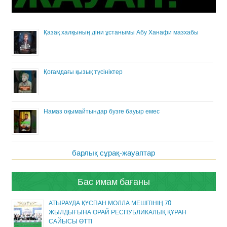
Қазақ халқының діни ұстанымы Абу Ханафи мазхабы
Қоғамдағы қызық түсініктер
Намаз оқымайтындар бузге бауыр емес
барлық сұрақ-жауаптар
Бас имам бағаны
АТЫРАУДА ҚҰСПАН МОЛЛА МЕШІТІНІҢ 70
ЖЫЛДЫҒЫНА ОРАЙ РЕСПУБЛИКАЛЫҚ ҚҰРАН
САЙЫСЫ ӨТТІ