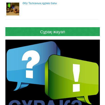
Әбу Талханың құрма бағы
Сұрақ-жауап