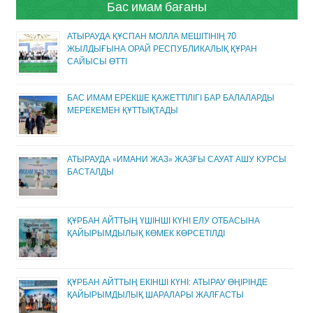
Бас имам бағаны
АТЫРАУДА ҚҰСПАН МОЛЛА МЕШІТІНІҢ 70
ЖЫЛДЫҒЫНА ОРАЙ РЕСПУБЛИКАЛЫҚ ҚҰРАН
САЙЫСЫ ӨТТІ
БАС ИМАМ ЕРЕКШЕ ҚАЖЕТТІЛІГІ БАР БАЛАЛАРДЫ
МЕРЕКЕМЕН ҚҰТТЫҚТАДЫ
АТЫРАУДА «ИМАНИ ЖАЗ» ЖАЗҒЫ САУАТ АШУ КУРСЫ
БАСТАЛДЫ
ҚҰРБАН АЙТТЫҢ ҮШІНШІ КҮНІ ЕЛУ ОТБАСЫНА
ҚАЙЫРЫМДЫЛЫҚ КӨМЕК КӨРСЕТІЛДІ
ҚҰРБАН АЙТТЫҢ ЕКІНШІ КҮНІ: АТЫРАУ ӨҢІРІНДЕ
ҚАЙЫРЫМДЫЛЫҚ ШАРАЛАРЫ ЖАЛҒАСТЫ