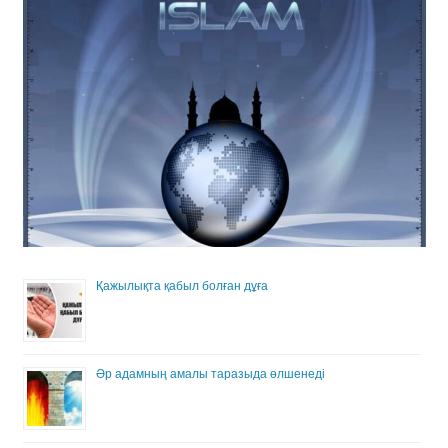
Қажылықта қабыл болған дұға
Әр адамның амалы таразыда өлшенеді