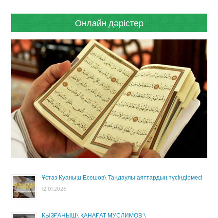
Онлайн дәрістер
Ұстаз Қуаныш Есешов\ Таңдаулы аяттардың түсіндірмесі
12.01.2026
ҚЫЗҒАНЫШ\ ҚАНАҒАТ МУСЛИМОВ \