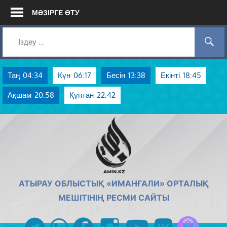
Skip
МӘЗІРГЕ ӨТУ
to
content
Таң
04:34
Күн
06:17
Бесін
13:38
Екінті
18:45
Ақшам
20:58
Құптан
22:42
AMIN.KZ
АТЫРАУ ОБЛЫСТЫҚ «ИМАНҒАЛИ» ОРТАЛЫҚ
МЕШІТІНІҢ РЕСМИ САЙТЫ
Azan радиос
telegram
whatsapp
facebook
instagram
youtube
vk