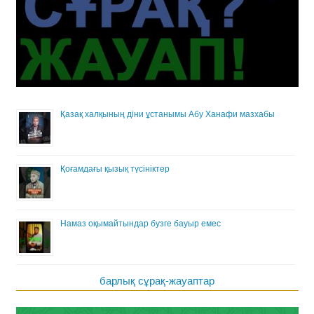
Қазақ халқының діни ұстанымы Абу Ханафи мазхабы
Қоғамдағы қызық түсініктер
Намаз оқымайтындар бузге бауыр емес
барлық сұрақ-жауаптар