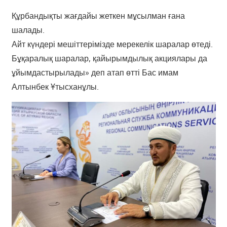
Құрбандықты жағдайы жеткен мұсылман ғана
шалады.
Айт күндері мешіттерімізде мерекелік шаралар өтеді.
Бұқаралық шаралар, қайырымдылық акциялары да
ұйымдастырылады» деп атап өтті Бас имам
Алтынбек Ұтысханұлы.