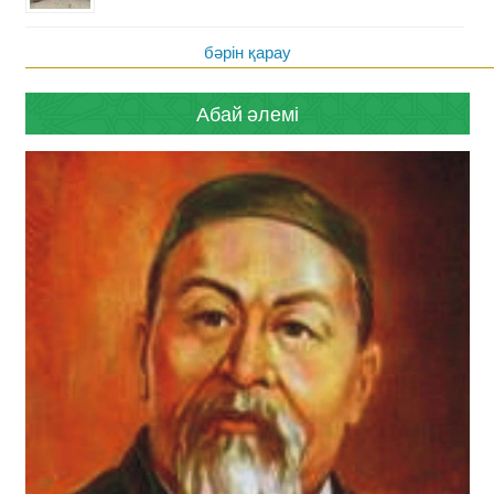
бәрін қарау
Абай әлемі