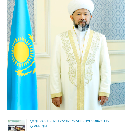
ҚМДБ ЖАНЫНАН «АУДАРМАШЫЛАР АЛҚАСЫ»
ҚҰРЫЛДЫ