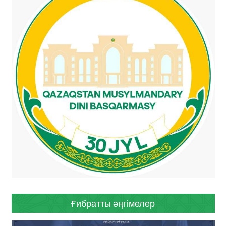
Ғибратты әңгімелер