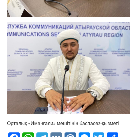
Орталық «Иманғали» мешітінің баспасөз-қызметі.