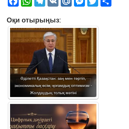
Facebook
WhatsApp
Telegram
VK
Mail.Ru
Messenger
Twitter
Share
Оқи отырыңыз:
Әділетті Қазақстан: заң мен тәртіп,
экономикалық өсім, қоғамдық оптимизм -
Жолдаудың толық мәтіні