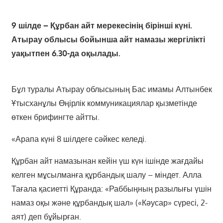
9 шілде – Құрбан айт мерекесінің бірінші күні.
Атырау облысы бойынша айт намазы жергілікті
уақытпен 6.30-да оқылады.
Бұл туралы Атырау облысының Бас имамы Алтынбек
Ұтысханұлы Өңірлік коммуникациялар қызметінде
өткен брифингте айтты.
«Арапа күні 8 шілдеге сәйкес келеді.
Құрбан айт намазынан кейін үш күн ішінде жағдайы
келген мұсылманға құрбандық шалу – міндет. Алла
Тағала қасиетті Құранда: «Раббыңның разылығы үшін
намаз оқы және құрбандық шал» («Кәусар» сүресі, 2-
аят) деп бұйырған.