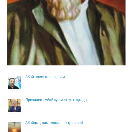
Абай әлемі және ислам
Президент Абай күнімен құттықтады
Абайдың жиырмасыншы қара сөзі