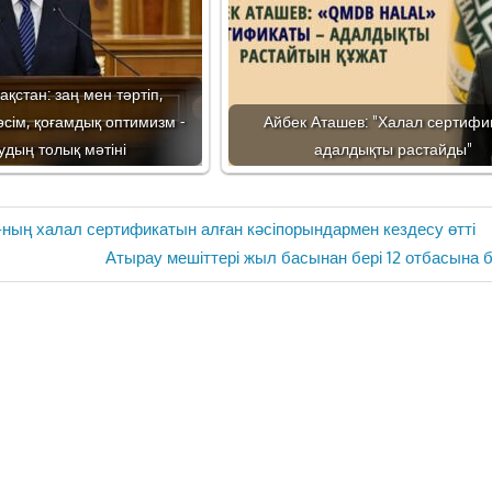
ақстан: заң мен тәртіп,
сім, қоғамдық оптимизм -
Айбек Аташев: "Халал сертифи
дың толық мәтіні
адалдықты растайды"
ың халал сертификатын алған кәсіпорындармен кездесу өтті
Next
Атырау мешіттері жыл басынан бері 12 отбасына
Post: