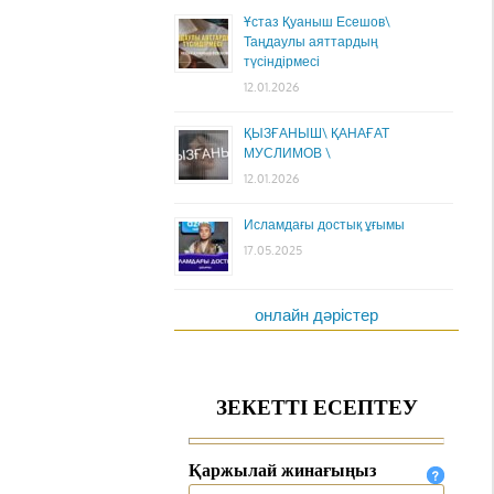
Ұстаз Қуаныш Есешов\
Таңдаулы аяттардың
түсіндірмесі
12.01.2026
ҚЫЗҒАНЫШ\ ҚАНАҒАТ
МУСЛИМОВ \
12.01.2026
Исламдағы достық ұғымы
17.05.2025
онлайн дәрістер