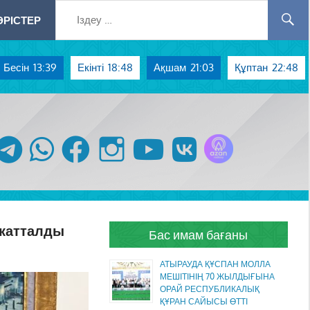
РІСТЕР
Бесін
13:39
Екінті
18:48
Ақшам
21:03
Құптан
22:48
Azan радиосы
telegram
whatsapp
facebook
instagram
youtube
vk
икатталды
Бас имам бағаны
АТЫРАУДА ҚҰСПАН МОЛЛА
МЕШІТІНІҢ 70 ЖЫЛДЫҒЫНА
ОРАЙ РЕСПУБЛИКАЛЫҚ
ҚҰРАН САЙЫСЫ ӨТТІ