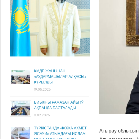
ҚМДБ ЖАНЫНАН
«АУДАРМАШЫЛАР АЛҚАСЫ»
ҚҰРЫЛДЫ
19.05.2026
БИЫЛҒЫ РАМАЗАН АЙЫ 19
АҚПАНДА БАСТАЛАДЫ
11.02.2026
ТҮРКІСТАНДА «ҚОЖА АХМЕТ
Атырау облысын
ЯСАУИ» АТЫНДАҒЫ ИСЛАМ