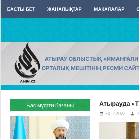
Skip
БАСТЫ БЕТ
ЖАҢАЛЫҚТАР
МАҚАЛАЛАР
to
content
AMIN.KZ
АТЫРАУ ОБЛЫСТЫҚ «ИМАНҒАЛИ
ОРТАЛЫҚ МЕШІТІНІҢ РЕСМИ САЙ
Атырауда «Т
Бас мүфти бағаны
30.12.2022