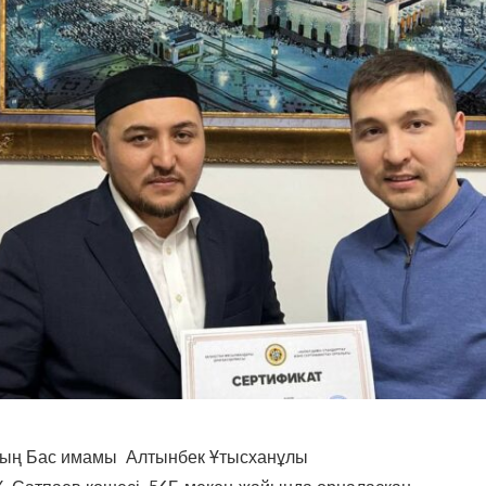
ың Бас имамы Алтынбек Ұтысханұлы