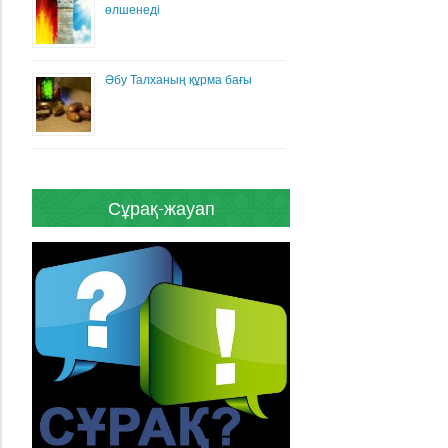
өлшенеді
Әбу Талханың құрма бағы
Сұрақ-жауап