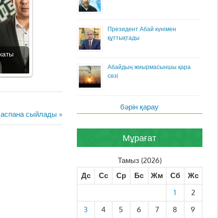
Президент Абай күнімен
құттықтады
каты
Абайдың жиырмасыншы қара
сөзі
бәрін қарау
 баспана сыйлады
Мұрағат
Тамыз (2026)
Дс
Сс
Ср
Бс
Жм
Сб
Жс
1
2
3
4
5
6
7
8
9