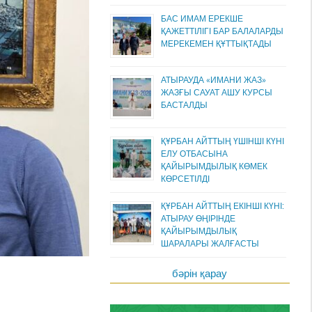
БАС ИМАМ ЕРЕКШЕ
ҚАЖЕТТІЛІГІ БАР БАЛАЛАРДЫ
МЕРЕКЕМЕН ҚҰТТЫҚТАДЫ
АТЫРАУДА «ИМАНИ ЖАЗ»
ЖАЗҒЫ САУАТ АШУ КУРСЫ
БАСТАЛДЫ
ҚҰРБАН АЙТТЫҢ ҮШІНШІ КҮНІ
ЕЛУ ОТБАСЫНА
ҚАЙЫРЫМДЫЛЫҚ КӨМЕК
КӨРСЕТІЛДІ
ҚҰРБАН АЙТТЫҢ ЕКІНШІ КҮНІ:
АТЫРАУ ӨҢІРІНДЕ
ҚАЙЫРЫМДЫЛЫҚ
ШАРАЛАРЫ ЖАЛҒАСТЫ
бәрін қарау