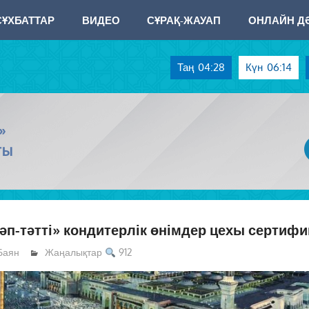
СҰХБАТТАР
ВИДЕО
СҰРАҚ-ЖАУАП
ОНЛАЙН ДӘ
Таң
04:28
Күн
06:14
»
ТЫ
әп-тәтті» кондитерлік өнімдер цехы сертиф
Баян
Жаңалықтар
912