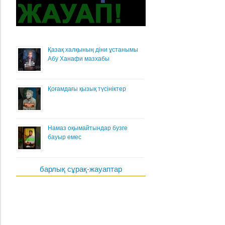
Қазақ халқының діни ұстанымы
Абу Ханафи мазхабы
Қоғамдағы қызық түсініктер
Намаз оқымайтындар бузге
бауыр емес
барлық сұрақ-жауаптар