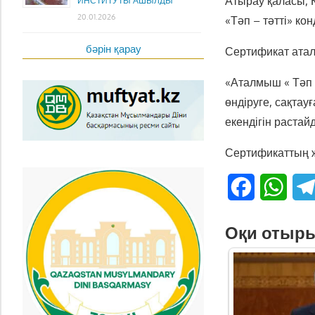
Атырау қаласы, 
ИНСТИТУТЫ АШЫЛДЫ
20.01.2026
«Тәп – тәтті» ко
бәрін қарау
Сертификат атал
«Аталмыш « Тәп –
өндіруге, сақта
екендігін растай
Сертификаттың ж
Facebook
What
Оқи отыр