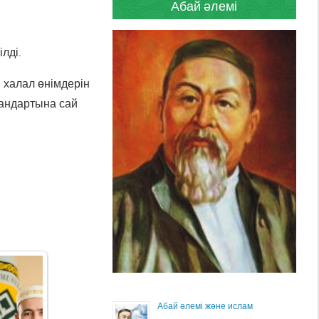
Абай әлемі
лді.
 халал өнімдерін
тандартына сай
Абай әлемі және ислам