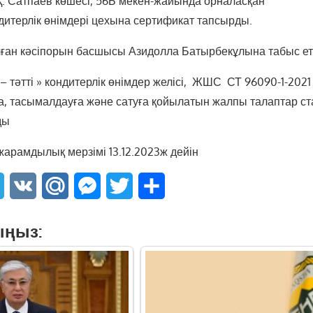
Қ. Сатпаев көшесі, 56Б мекен-жайында орналасқан
ндитерлік өнімдері цехына сертификат тапсырды.
ған кәсіпорын басшысы Азидолла Батырбекұлына табыс еті
 тәтті » кондитерлік өнімдер желісі, ЖШС СТ 96090-1-2021
уға, тасымалдауға және сатуға қойылатын жалпы талаптар с
ды
арамдылық мерзімі 13.12.2023ж дейін
sApp
Telegram
VK
Mail.Ru
Messenger
Twitter
Share
ыңыз: