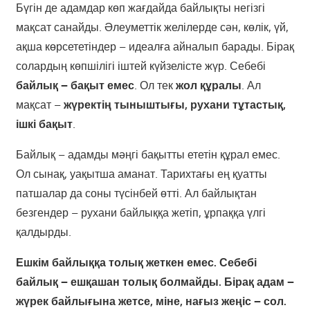
Бүгін де адамдар көп жағдайда байлықты негізгі
мақсат санайды. Әлеуметтік желілерде сән, көлік, үй,
ақша көрсететіндер – идеалға айналып барады. Бірақ
солардың көпшілігі іштей күйзелісте жүр. Себебі
байлық – бақыт емес
. Ол тек
жол құралы
. Ал
мақсат –
жүректің тыныштығы, рухани тұтастық,
ішкі бақыт
.
Байлық – адамды мәңгі бақытты ететін құрал емес.
Ол сынақ, уақытша аманат. Тарихтағы ең қуатты
патшалар да соны түсінбей өтті. Ал байлықтан
безгендер – рухани байлыққа жетіп, ұрпаққа үлгі
қалдырды.
Ешкім байлыққа толық жеткен емес. Себебі
байлық – ешқашан толық болмайды. Бірақ адам –
жүрек байлығына жетсе, міне, нағыз жеңіс – сол.