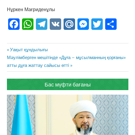
Нұркен Мағриденұлы
Facebook
WhatsApp
Telegram
VK
Mail.Ru
Messenger
Twitter
Share
Жазба
Previous
Уақыт құндылығы
навигациясы
Next
Post:
Мәулімберген мешітінде «Дұға – мұсылманның қорғаны»
Post:
атты дұға жаттау сайысы өтті
Бас мүфти бағаны