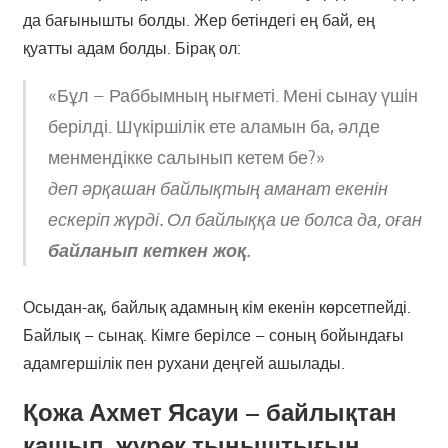
да бағынышты болды. Жер бетіндегі ең бай, ең
қуатты адам болды. Бірақ ол:
«Бұл – Раббымның нығметі. Мені сынау үшін
берілді. Шүкіршілік ете аламын ба, әлде
менмендікке салынып кетем бе?»
деп әрқашан байлықтың аманат екенін
ескеріп жүрді. Ол байлыққа ие болса да, оған
байланып кеткен жоқ
.
Осыдан-ақ, байлық адамның кім екенін көрсетпейді.
Байлық – сынақ. Кімге берілсе – соның бойындағы
адамгершілік пен рухани деңгей ашылады.
Қожа Ахмет Ясауи – байлықтан
қашып, жүрек тыныштығын