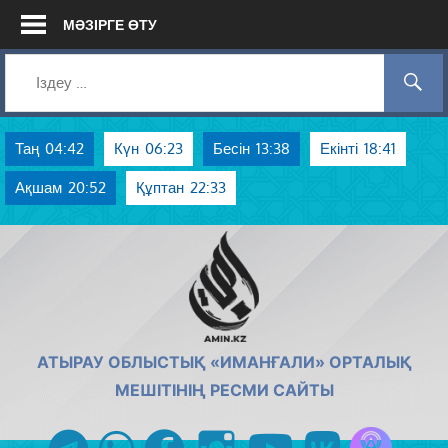
Skip
МӘЗІРГЕ ӨТУ
to
content
Таң
04:42
Күн
06:23
Бесін
13:38
Екінті
18:41
Ақшам
20:52
Құптан
22:33
AMIN.KZ
АТЫРАУ ОБЛЫСТЫҚ «ИМАНҒАЛИ» ОРТАЛЫҚ
МЕШІТІНІҢ РЕСМИ САЙТЫ
Azan радиос
telegram
whatsapp
facebook
instagram
youtube
vk