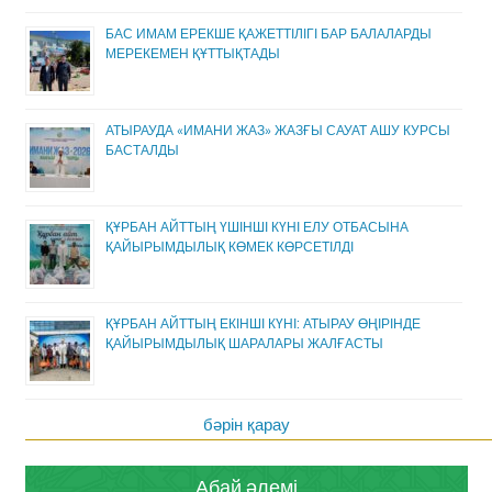
БАС ИМАМ ЕРЕКШЕ ҚАЖЕТТІЛІГІ БАР БАЛАЛАРДЫ
МЕРЕКЕМЕН ҚҰТТЫҚТАДЫ
АТЫРАУДА «ИМАНИ ЖАЗ» ЖАЗҒЫ САУАТ АШУ КУРСЫ
БАСТАЛДЫ
ҚҰРБАН АЙТТЫҢ ҮШІНШІ КҮНІ ЕЛУ ОТБАСЫНА
ҚАЙЫРЫМДЫЛЫҚ КӨМЕК КӨРСЕТІЛДІ
ҚҰРБАН АЙТТЫҢ ЕКІНШІ КҮНІ: АТЫРАУ ӨҢІРІНДЕ
ҚАЙЫРЫМДЫЛЫҚ ШАРАЛАРЫ ЖАЛҒАСТЫ
бәрін қарау
Абай әлемі