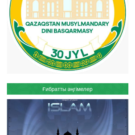
Ғибратты әңгімелер