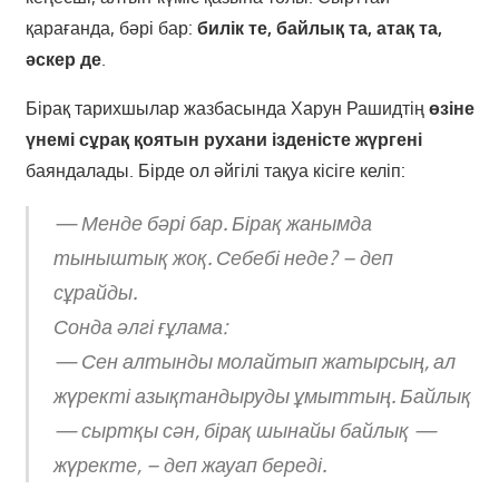
қарағанда, бәрі бар:
билік те, байлық та, атақ та,
әскер де
.
Бірақ тарихшылар жазбасында Харун Рашидтің
өзіне
үнемі сұрақ қоятын рухани ізденісте жүргені
баяндалады. Бірде ол әйгілі тақуа кісіге келіп:
— Менде бәрі бар. Бірақ жанымда
тыныштық жоқ. Себебі неде? – деп
сұрайды.
Сонда әлгі ғұлама:
— Сен алтынды молайтып жатырсың, ал
жүректі азықтандыруды ұмыттың. Байлық
— сыртқы сән, бірақ шынайы байлық —
жүректе, – деп жауап береді.