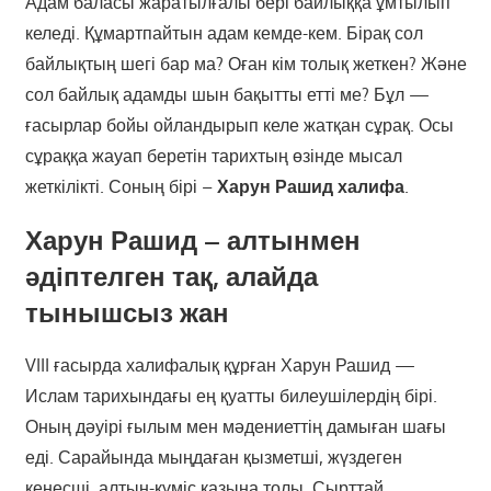
Адам баласы жаратылғалы бері байлыққа ұмтылып
келеді. Құмартпайтын адам кемде-кем. Бірақ сол
байлықтың шегі бар ма? Оған кім толық жеткен? Және
сол байлық адамды шын бақытты етті ме? Бұл —
ғасырлар бойы ойландырып келе жатқан сұрақ. Осы
сұраққа жауап беретін тарихтың өзінде мысал
жеткілікті. Соның бірі –
Харун Рашид халифа
.
Харун Рашид – алтынмен
әдіптелген тақ, алайда
тынышсыз жан
VIII ғасырда халифалық құрған Харун Рашид —
Ислам тарихындағы ең қуатты билеушілердің бірі.
Оның дәуірі ғылым мен мәдениеттің дамыған шағы
еді. Сарайында мыңдаған қызметші, жүздеген
кеңесші, алтын-күміс қазына толы. Сырттай