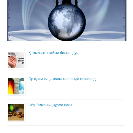
Қажылықта қабыл болған дұға
Әр адамның амалы таразыда өлшенеді
Әбу Талханың құрма бағы