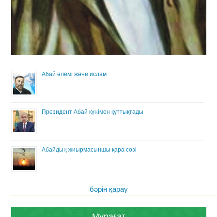
Абай әлемі және ислам
Президент Абай күнімен құттықтады
Абайдың жиырмасыншы қара сөзі
бәрін қарау
Мұрағат