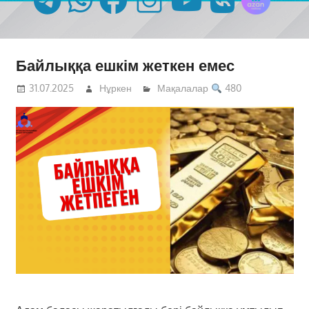
Байлыққа ешкім жеткен емес
31.07.2025
Нұркен
Мақалалар
480