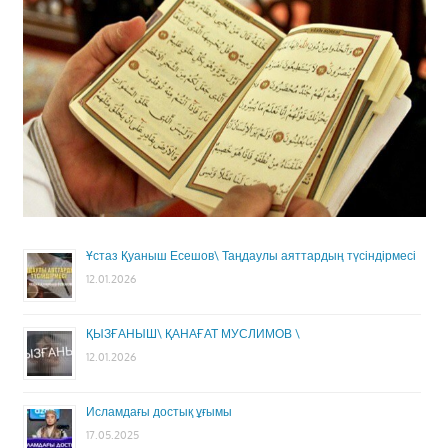
Ұстаз Қуаныш Есешов\ Таңдаулы аяттардың түсіндірмесі
12.01.2026
ҚЫЗҒАНЫШ\ ҚАНАҒАТ МУСЛИМОВ \
12.01.2026
Исламдағы достық ұғымы
17.05.2025