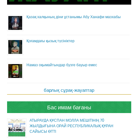
Қазақ халқының діни ұстанымы Абу Ханафи мазхабы
Қоғамдағы қызық түсініктер
Намаз оқымайтындар бузге бауыр емес
барлық сұрақ-жауаптар
Бас имам бағаны
АТЫРАУДА ҚҰСПАН МОЛЛА МЕШІТІНІҢ 70
ЖЫЛДЫҒЫНА ОРАЙ РЕСПУБЛИКАЛЫҚ ҚҰРАН
САЙЫСЫ ӨТТІ