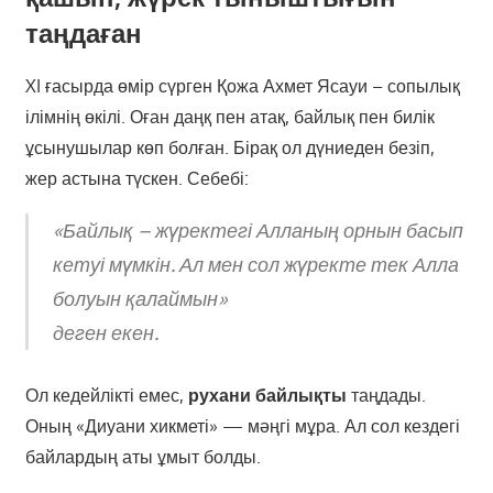
таңдаған
XI ғасырда өмір сүрген Қожа Ахмет Ясауи – сопылық
ілімнің өкілі. Оған даңқ пен атақ, байлық пен билік
ұсынушылар көп болған. Бірақ ол дүниеден безіп,
жер астына түскен. Себебі:
«Байлық – жүректегі Алланың орнын басып
кетуі мүмкін. Ал мен сол жүректе тек Алла
болуын қалаймын»
деген екен.
Ол кедейлікті емес,
рухани байлықты
таңдады.
Оның «Диуани хикметі» — мәңгі мұра. Ал сол кездегі
байлардың аты ұмыт болды.