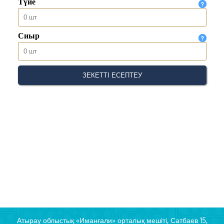
Атырау облыстық «Иманғали» орталық мешіті, Сатбаев 15,