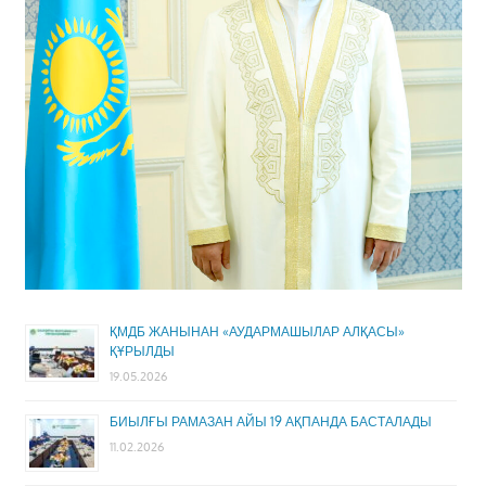
ҚМДБ ЖАНЫНАН «АУДАРМАШЫЛАР АЛҚАСЫ»
ҚҰРЫЛДЫ
19.05.2026
БИЫЛҒЫ РАМАЗАН АЙЫ 19 АҚПАНДА БАСТАЛАДЫ
11.02.2026