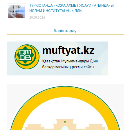
ТҮРКІСТАНДА «ҚОЖА АХМЕТ ЯСАУИ» АТЫНДАҒЫ
ИСЛАМ ИНСТИТУТЫ АШЫЛДЫ
20.01.2026
бәрін қарау