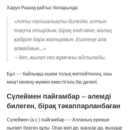
Харун Рашид қайтыс боларында:
«Алты патшалықты биледім, алтын
тақта отырдым. Бірақ енді міне, жалаң
қабірге бара жатырмын. Ештеңе ала
алмаймын…»
– деп, жылап көз жұмғаны айтылады.
Бұл — байлыққа ешкім толық жетпейтінінің, оны
мәңгі иелену мүмкін еместігінің бір дәлелі.
Сүлеймен пайғамбар – әлемді
билеген, бірақ тәкаппарланбаған
Сүлеймен (а.с.) пайғамбар — Алланың ерекше
нығмет берген құлы. Оған жел де, жануар да, жындар