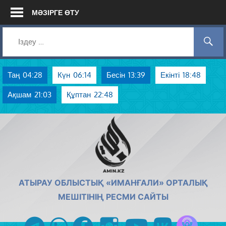
Skip
МӘЗІРГЕ ӨТУ
to
content
Таң
04:28
Күн
06:14
Бесін
13:39
Екінті
18:48
Ақшам
21:03
Құптан
22:48
AMIN.KZ
АТЫРАУ ОБЛЫСТЫҚ «ИМАНҒАЛИ» ОРТАЛЫҚ
МЕШІТІНІҢ РЕСМИ САЙТЫ
Azan радиос
telegram
whatsapp
facebook
instagram
youtube
vk