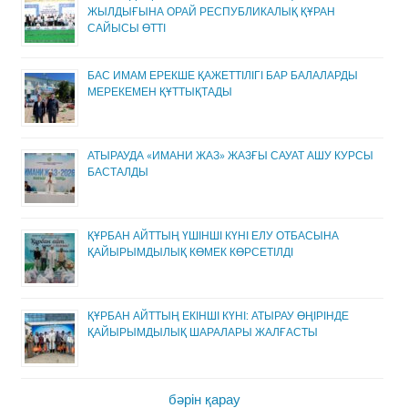
ЖЫЛДЫҒЫНА ОРАЙ РЕСПУБЛИКАЛЫҚ ҚҰРАН
САЙЫСЫ ӨТТІ
БАС ИМАМ ЕРЕКШЕ ҚАЖЕТТІЛІГІ БАР БАЛАЛАРДЫ
МЕРЕКЕМЕН ҚҰТТЫҚТАДЫ
АТЫРАУДА «ИМАНИ ЖАЗ» ЖАЗҒЫ САУАТ АШУ КУРСЫ
БАСТАЛДЫ
ҚҰРБАН АЙТТЫҢ ҮШІНШІ КҮНІ ЕЛУ ОТБАСЫНА
ҚАЙЫРЫМДЫЛЫҚ КӨМЕК КӨРСЕТІЛДІ
ҚҰРБАН АЙТТЫҢ ЕКІНШІ КҮНІ: АТЫРАУ ӨҢІРІНДЕ
ҚАЙЫРЫМДЫЛЫҚ ШАРАЛАРЫ ЖАЛҒАСТЫ
бәрін қарау