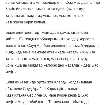
орнатқанымызға көп жылдар өтті. Осы жылдар ішінде
біздің байланысымыз нығая түсті. Қажылыққа
қатысты екі жақты жұмыстарымыз жетіліп, өз
нәтижесін беріп келеді.
Биыл елімізден төрт мың адам қажылығын өтеп
қайтты. Екі жақты жобаларымызға қолдау көрсетіп
келе жатқан Сауд Арабия елшілігіне алғыс білдіремін.
Жақында ғана Меккеде өткен халықаралық жиынға
қатысып, ынтымақтастық мәселелерін арттыру
бойынша да бірқатар келіссөздер жасалды» деді Бас
мүфти.
Елші өз кезегінде ортақ жобаларды қолдайтынын
айта келе Сауд Арабия Корольдігі атынан
Қазақстанға берілген 50 мың Құран кәрімді Бас
мүфти Наурызбай қажы Тағанұлына табыстады.