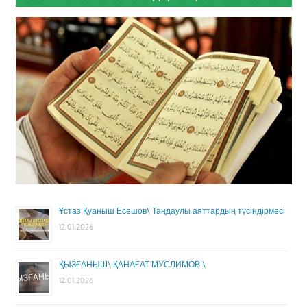
Ұстаз Қуаныш Есешов\ Таңдаулы аяттардың түсіндірмесі
12.01.2026
ҚЫЗҒАНЫШ\ ҚАНАҒАТ МУСЛИМОВ \
12.01.2026