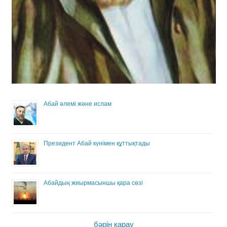
Абай әлемі және ислам
Президент Абай күнімен құттықтады
Абайдың жиырмасыншы қара сөзі
бәрін қарау