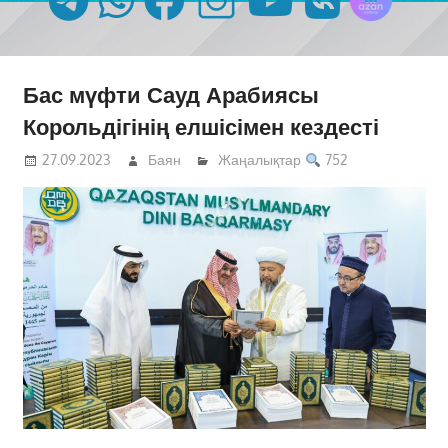
Бас мүфти Сауд Арабиясы
Корольдігінің елшісімен кездесті
27.09.2023
Баян
Жаңалықтар
752