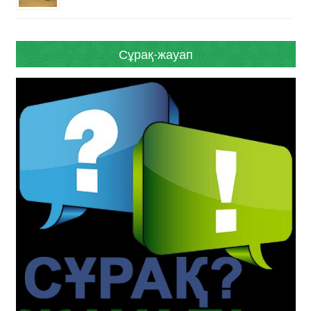
Сұрақ-жауап