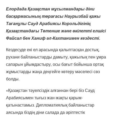
Елордада Қазақстан мұсылмандары діни
басқармасының төрағасы Наурызбай қажы
Тағанұлы Сауд Арабиясы Корольдігінің
Қазақстандағы Төтенше және өкілетті елшісі
Файсал бен Ханиф әл-Кахтанимен кездесті.
Кездесуде екі ел арасында қалыптасқан достық,
рухани байланыстарды дамыту, қажылық пен ұмра
сапарын ұйымдастыру, осы бағыт бойынша ортақ
жұмыстарды жаңа деңгейге көтеру мәселесі сөз
болды.
«Қазақстан тәуелсіздік алғаннан бері біз Сауд
Арабиясымен тығыз жан-жақты қарым-
қатынастамыз. Дипломатиялық байланыстар
аясында біздің діни салада да әріптестік