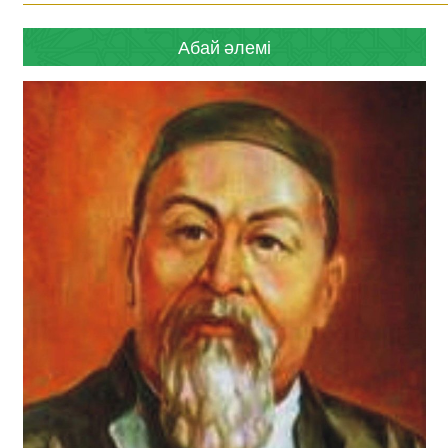
Абай әлемі