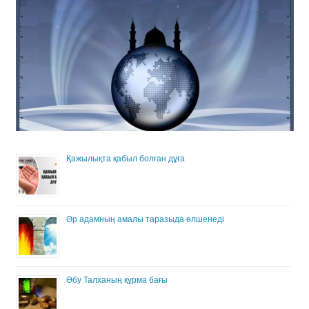
Қажылықта қабыл болған дұға
Әр адамның амалы таразыда өлшенеді
Әбу Талханың құрма бағы