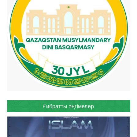
Ғибратты әңгімелер