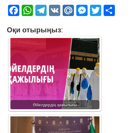
Facebook
WhatsApp
Telegram
VK
Mail.Ru
Messenger
Twitter
Share
Оқи отырыңыз:
Әйелдердің қажылығы