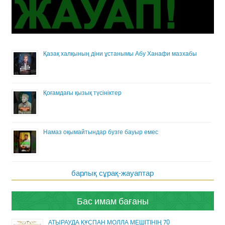
Қазақ халқының діни ұстанымы Абу Ханафи мазхабы
Қоғамдағы қызық түсініктер
Намаз оқымайтындар бузге бауыр емес
барлық сұрақ-жауаптар
Бас имам бағаны
АТЫРАУДА ҚҰСПАН МОЛЛА МЕШІТІНІҢ 70