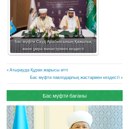
Бас мүфти Сауд Арабиясының Қажылық
және ұмра министрімен кездесті
Жазба
Previous
Атырауда Құран жарысы өтті
навигациясы
Post:
Next
Бас мүфти павлодарлық жастармен кездесті
Post:
Бас мүфти бағаны