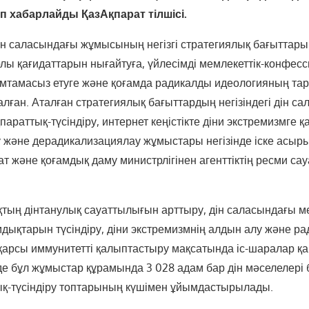
 хабарлайды ҚазАқпарат тілшісі.
дін саласындағы жұмысының негізгі стратегиялық бағыттар
ы қағидаттарын нығайтуға, үйлесімді мемлекеттік-конфес
мтамасыз етуге және қоғамда радикалды идеологияның та
лған. Аталған стратегиялық бағыттардың негізіндегі дін с
араттық-түсіндіру, интернет кеңістікте діни экстремизмге қ
у және дерадикализациялау жұмыстары негізінде іске асыры
ат және қоғамдық даму министрлігінен агенттіктің ресми са
тың дінтанулық сауаттылығын арттыру, дін саласындағы м
дықтарын түсіндіру, діни экстремизмнің алдын алу және ра
қарсы иммунитетті қалыптастыру мақсатында іс-шаралар 
інде бұл жұмыстар құрамында 3 028 адам бар дін мәселелер
тық-түсіндіру топтарының күшімен ұйымдастырылады.