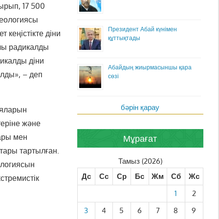
рып, 17 500
деологиясы
Президент Абай күнімен
т кеңістікте діни
құттықтады
ылы радикалды
икалды діни
Абайдың жиырмасыншы қара
лды», – деп
сөзі
бәрін қарау
ияларын
теріне және
ары мен
Мұрағат
тары тартылған.
Тамыз (2026)
ологиясын
Дс
Сс
Ср
Бс
Жм
Сб
Жс
стремистік
1
2
3
4
5
6
7
8
9