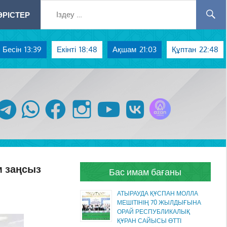
РІСТЕР
Бесін
13:39
Екінті
18:48
Ақшам
21:03
Құптан
22:48
Azan радиосы
telegram
whatsapp
facebook
instagram
youtube
vk
м заңсыз
Бас имам бағаны
АТЫРАУДА ҚҰСПАН МОЛЛА
МЕШІТІНІҢ 70 ЖЫЛДЫҒЫНА
ОРАЙ РЕСПУБЛИКАЛЫҚ
ҚҰРАН САЙЫСЫ ӨТТІ