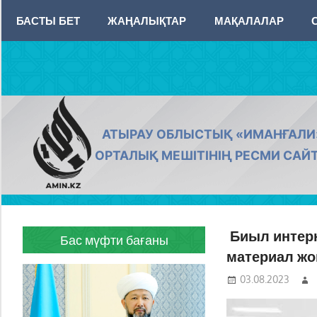
Skip
БАСТЫ БЕТ
ЖАҢАЛЫҚТАР
МАҚАЛАЛАР
to
content
AMIN.KZ
АТЫРАУ ОБЛЫСТЫҚ «ИМАНҒАЛИ
ОРТАЛЫҚ МЕШІТІНІҢ РЕСМИ САЙ
Биыл интерн
Бас мүфти бағаны
материал ж
03.08.2023