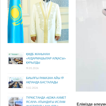
ҚМДБ ЖАНЫНАН
«АУДАРМАШЫЛАР АЛҚАСЫ»
ҚҰРЫЛДЫ
19.05.2026
БИЫЛҒЫ РАМАЗАН АЙЫ 19
АҚПАНДА БАСТАЛАДЫ
11.02.2026
ТҮРКІСТАНДА «ҚОЖА АХМЕТ
ЯСАУИ» АТЫНДАҒЫ ИСЛАМ
Елімізде әлеум