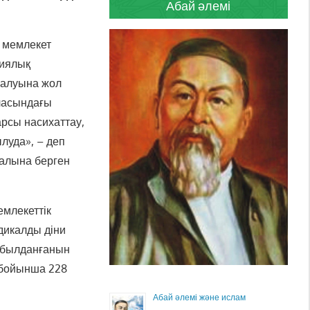
Абай әлемі
ы мемлекет
сиялық
ралуына жол
аласындағы
арсы насихаттау,
луда», – деп
уалына берген
емлекеттік
дикалды діни
қабылданғанын
і бойынша 228
Абай әлемі және ислам