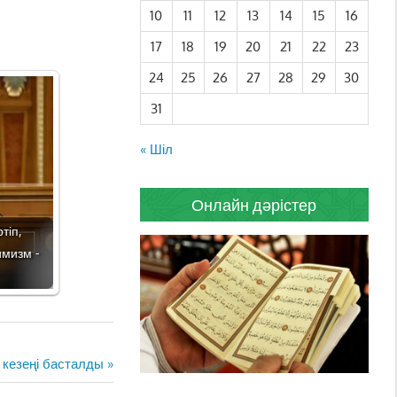
10
11
12
13
14
15
16
17
18
19
20
21
22
23
24
25
26
27
28
29
30
31
« Шіл
Онлайн дәрістер
тіп,
имизм -
 кезеңі басталды