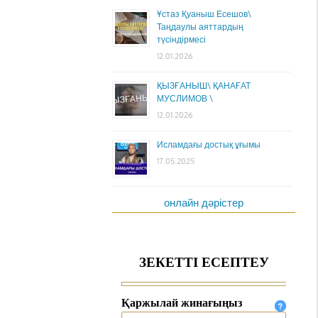
Ұстаз Қуаныш Есешов\
Таңдаулы аяттардың
түсіндірмесі
12.01.2026
ҚЫЗҒАНЫШ\ ҚАНАҒАТ
МУСЛИМОВ \
12.01.2026
Исламдағы достық ұғымы
17.05.2025
онлайн дәрістер