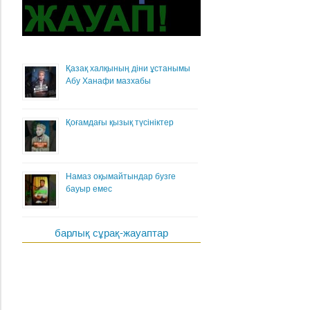
Қазақ халқының діни ұстанымы
Абу Ханафи мазхабы
Қоғамдағы қызық түсініктер
Намаз оқымайтындар бузге
бауыр емес
барлық сұрақ-жауаптар