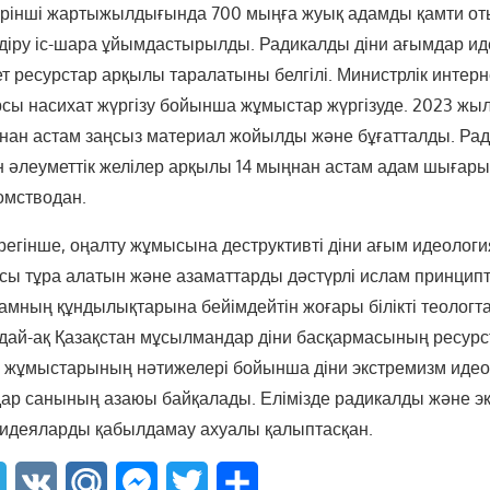
рінші жартыжылдығында 700 мыңға жуық адамды қамти оты
ндіру іс-шара ұйымдастырылды. Радикалды діни ағымдар и
ет ресурстар арқылы таралатыны белгілі. Министрлік интерне
рсы насихат жүргізу бойынша жұмыстар жүргізуде. 2023 ж
ңнан астам заңсыз материал жойылды және бұғатталды. Рад
н әлеуметтік желілер арқылы 14 мыңнан астам адам шығары
омстводан.
ерегінше, оңалту жұмысына деструктивті діни ағым идеолог
рсы тұра алатын және азаматтарды дәстүрлі ислам принцип
ғамның құндылықтарына бейімдейтін жоғары білікті теологт
ндай-ақ Қазақстан мұсылмандар діни басқармасының ресурс
у жұмыстарының нәтижелері бойынша діни экстремизм иде
ар санының азаюы байқалады. Елімізде радикалды және эк
 идеяларды қабылдамау ахуалы қалыптасқан.
sApp
Telegram
VK
Mail.Ru
Messenger
Twitter
Share