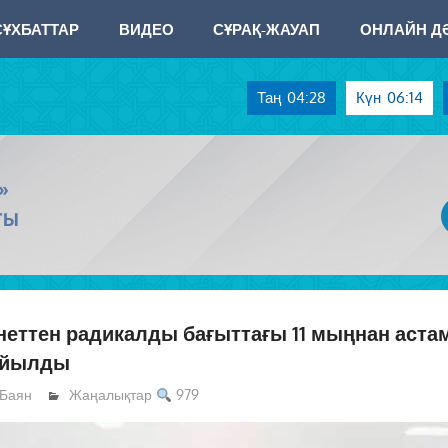
СҰХБАТТАР
ВИДЕО
СҰРАҚ-ЖАУАП
ОНЛАЙН ДӘ
Таң
04:28
Күн
06:14
»
ТЫ
еттен радикалды бағыттағы 11 мыңнан аста
ойылды
Баян
Жаңалықтар
979