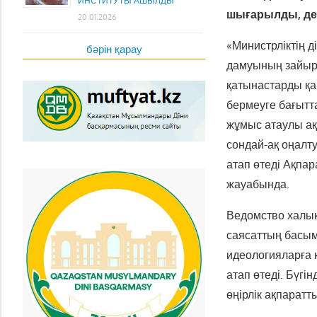
ИНСТИТУТЫ АШЫЛДЫ
шығарылды, деп
20.01.2026
«Министрліктің 
бәрін қарау
дамуының зайырл
қатынастарды қа
бермеуге бағытта
жұмыс атаулы ақп
сондай-ақ оңалт
атап өтеді Ақпар
жауабында.
Ведомство халық
саясаттың басым
идеологияларға 
атап өтеді. Бүг
өңірлік ақпарат