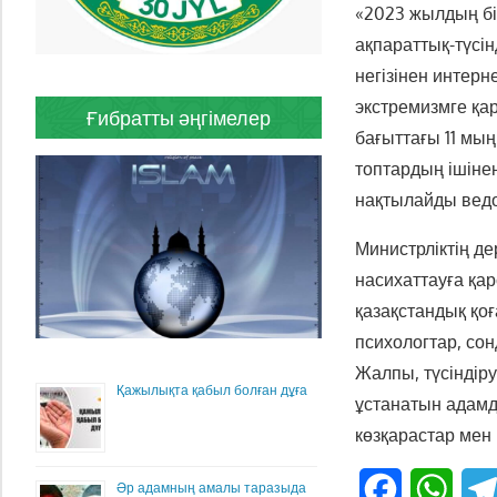
«2023 жылдың бі
ақпараттық-түсі
негізінен интерн
экстремизмге қа
Ғибратты әңгімелер
бағыттағы 11 мы
топтардың ішіне
нақтылайды вед
Министрліктің д
насихаттауға қа
қазақстандық қо
психологтар, со
Жалпы, түсіндір
Қажылықта қабыл болған дұға
ұстанатын адамд
көзқарастар мен
Facebook
What
Әр адамның амалы таразыда