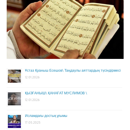
Ұстаз Қуаныш Есешов\ Таңдаулы аяттардың түсіндірмесі
12.01.2026
ҚЫЗҒАНЫШ\ ҚАНАҒАТ МУСЛИМОВ \
12.01.2026
Исламдағы достық ұғымы
17.05.2025