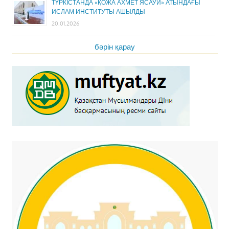
ТҮРКІСТАНДА «ҚОЖА АХМЕТ ЯСАУИ» АТЫНДАҒЫ
ИСЛАМ ИНСТИТУТЫ АШЫЛДЫ
20.01.2026
бәрін қарау