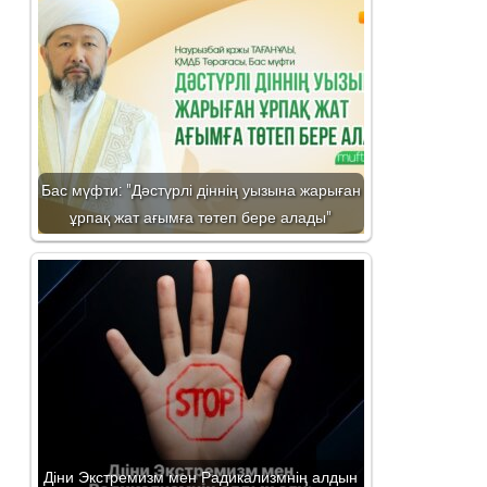
Бас мүфти: "Дәстүрлі діннің уызына жарыған
ұрпақ жат ағымға төтеп бере алады"
Діни Экстремизм мен Радикализмнің алдын