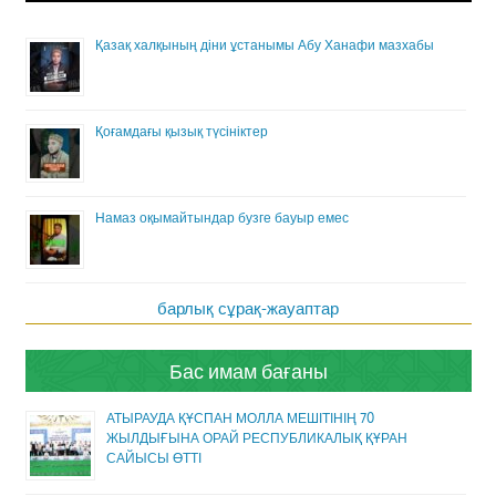
Қазақ халқының діни ұстанымы Абу Ханафи мазхабы
Қоғамдағы қызық түсініктер
Намаз оқымайтындар бузге бауыр емес
барлық сұрақ-жауаптар
Бас имам бағаны
АТЫРАУДА ҚҰСПАН МОЛЛА МЕШІТІНІҢ 70
ЖЫЛДЫҒЫНА ОРАЙ РЕСПУБЛИКАЛЫҚ ҚҰРАН
САЙЫСЫ ӨТТІ