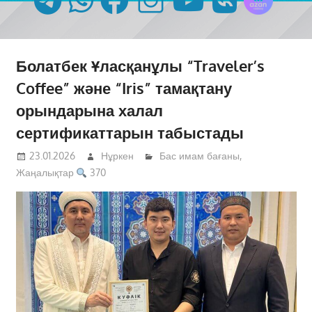
Болатбек Ұласқанұлы “Traveler’s
Coffee” және “Iris” тамақтану
орындарына халал
сертификаттарын табыстады
23.01.2026
Нұркен
Бас имам бағаны
,
Жаңалықтар
370