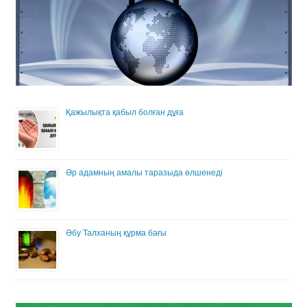
Қажылықта қабыл болған дұға
Әр адамның амалы таразыда өлшенеді
Әбу Талханың құрма бағы