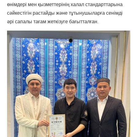
өнімдері мен қызметтерінің халал стандарттарына
сәйкестігін растайды және тұтынушыларға сенімді
әрі сапалы тағам жеткізуге бағытталған.