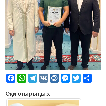
Facebook
WhatsApp
Telegram
VK
Mail.Ru
Messenger
Twitter
Share
Оқи отырыңыз: