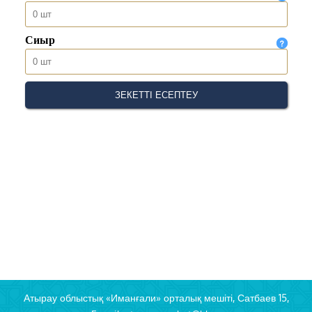
Атырау облыстық «Иманғали» орталық мешіті, Сатбаев 15,