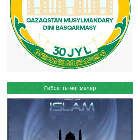
Ғибратты әңгімелер