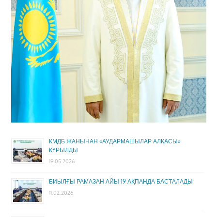
ҚМДБ ЖАНЫНАН «АУДАРМАШЫЛАР АЛҚАСЫ»
ҚҰРЫЛДЫ
19.05.2026
БИЫЛҒЫ РАМАЗАН АЙЫ 19 АҚПАНДА БАСТАЛАДЫ
11.02.2026