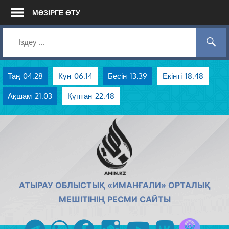
Skip
МӘЗІРГЕ ӨТУ
to
content
Таң
04:28
Күн
06:14
Бесін
13:39
Екінті
18:48
Ақшам
21:03
Құптан
22:48
AMIN.KZ
АТЫРАУ ОБЛЫСТЫҚ «ИМАНҒАЛИ» ОРТАЛЫҚ
МЕШІТІНІҢ РЕСМИ САЙТЫ
Azan радиос
telegram
whatsapp
facebook
instagram
youtube
vk