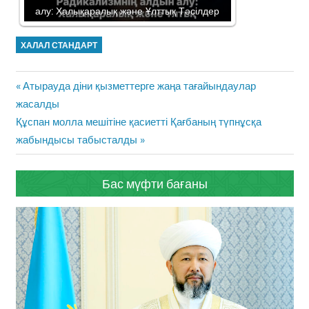
алу: Халықаралық және Ұлттық Тәсілдер
ХАЛАЛ СТАНДАРТ
Жазба
Previous
Атырауда діни қызметтерге жаңа тағайындаулар
навигациясы
Post:
жасалды
Next
Құспан молла мешітіне қасиетті Қағбаның түпнұсқа
Post:
жабындысы табысталды
Бас мүфти бағаны