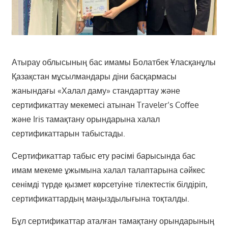
Атырау облысының бас имамы Болатбек Ұласқанұлы
Қазақстан мұсылмандары діни басқармасы
жанындағы «Халал даму» стандарттау және
сертификаттау мекемесі атынан Traveler’s Coffee
және Iris тамақтану орындарына халал
сертификаттарын табыстады.
Сертификаттар табыс ету рәсімі барысында бас
имам мекеме ұжымына халал талаптарына сәйкес
сенімді түрде қызмет көрсетуіне тілектестік білдіріп,
сертификаттардың маңыздылығына тоқталды.
Бұл сертификаттар аталған тамақтану орындарының