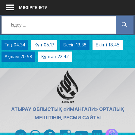
Skip
МӘЗІРГЕ ӨТУ
to
content
Таң
04:34
Күн
06:17
Бесін
13:38
Екінті
18:45
Ақшам
20:58
Құптан
22:42
AMIN.KZ
АТЫРАУ ОБЛЫСТЫҚ «ИМАНҒАЛИ» ОРТАЛЫҚ
МЕШІТІНІҢ РЕСМИ САЙТЫ
Azan радиос
telegram
whatsapp
facebook
instagram
youtube
vk