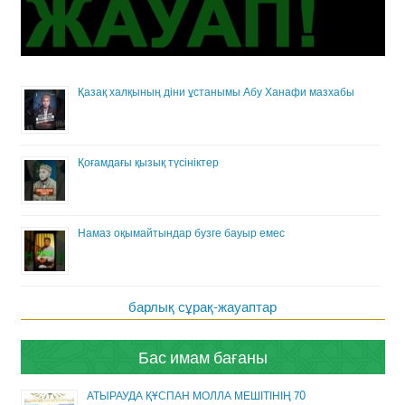
Қазақ халқының діни ұстанымы Абу Ханафи мазхабы
Қоғамдағы қызық түсініктер
Намаз оқымайтындар бузге бауыр емес
барлық сұрақ-жауаптар
Бас имам бағаны
АТЫРАУДА ҚҰСПАН МОЛЛА МЕШІТІНІҢ 70