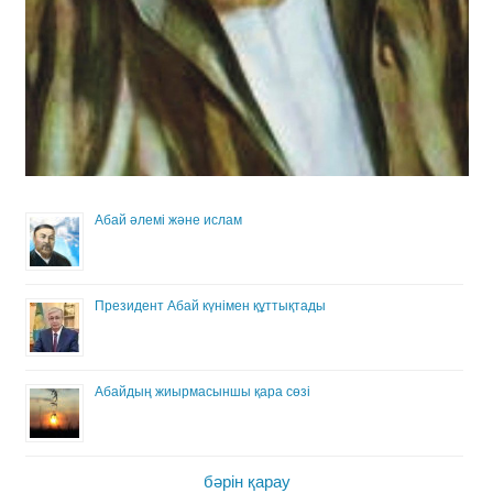
Абай әлемі және ислам
Президент Абай күнімен құттықтады
Абайдың жиырмасыншы қара сөзі
бәрін қарау