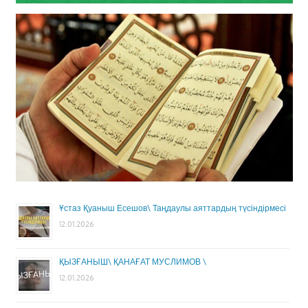
Ұстаз Қуаныш Есешов\ Таңдаулы аяттардың түсіндірмесі
12.01.2026
ҚЫЗҒАНЫШ\ ҚАНАҒАТ МУСЛИМОВ \
12.01.2026