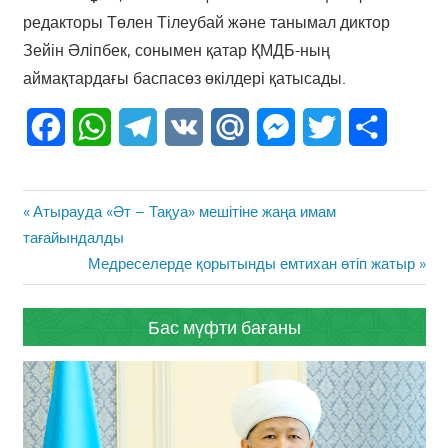
редакторы Төлен Тілеубай және танымал диктор
Зейін Әліпбек, сонымен қатар ҚМДБ-ның
аймақтардағы баспасөз өкілдері қатысады.
Facebook
WhatsApp
Telegram
VK
Mail.Ru
Messenger
Twitter
Share
Жазба
Previous
Атырауда «Әт – Тақуа» мешітіне жаңа имам
навигациясы
Post:
тағайындалды
Next
Медреселерде қорытынды емтихан өтіп жатыр
Post:
Бас мүфти бағаны