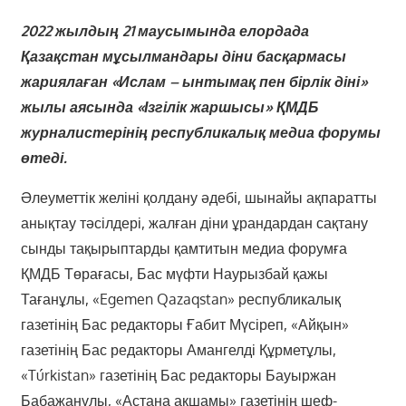
2022 жылдың 21 маусымында елордада
Қазақстан мұсылмандары діни басқармасы
жариялаған «Ислам – ынтымақ пен бірлік діні»
жылы аясында «Ізгілік жаршысы» ҚМДБ
журналистерінің республикалық медиа форумы
өтеді.
Әлеуметтік желіні қолдану әдебі, шынайы ақпаратты
анықтау тәсілдері, жалған діни ұрандардан сақтану
сынды тақырыптарды қамтитын медиа форумға
ҚМДБ Төрағасы, Бас мүфти Наурызбай қажы
Тағанұлы, «Egemen Qazaqstan» республикалық
газетінің Бас редакторы Ғабит Мүсіреп, «Айқын»
газетінің Бас редакторы Амангелді Құрметұлы,
«Túrkistan» газетінің Бас редакторы Бауыржан
Бабажанұлы, «Астана ақшамы» газетінің шеф-