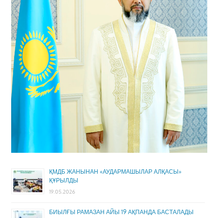
ҚМДБ ЖАНЫНАН «АУДАРМАШЫЛАР АЛҚАСЫ»
ҚҰРЫЛДЫ
19.05.2026
БИЫЛҒЫ РАМАЗАН АЙЫ 19 АҚПАНДА БАСТАЛАДЫ