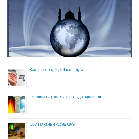
Қажылықта қабыл болған дұға
Әр адамның амалы таразыда өлшенеді
Әбу Талханың құрма бағы