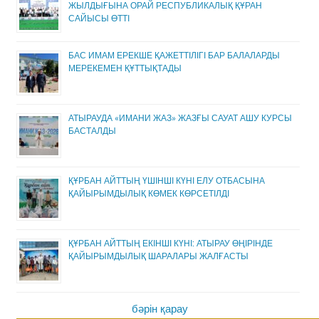
ЖЫЛДЫҒЫНА ОРАЙ РЕСПУБЛИКАЛЫҚ ҚҰРАН
САЙЫСЫ ӨТТІ
БАС ИМАМ ЕРЕКШЕ ҚАЖЕТТІЛІГІ БАР БАЛАЛАРДЫ
МЕРЕКЕМЕН ҚҰТТЫҚТАДЫ
АТЫРАУДА «ИМАНИ ЖАЗ» ЖАЗҒЫ САУАТ АШУ КУРСЫ
БАСТАЛДЫ
ҚҰРБАН АЙТТЫҢ ҮШІНШІ КҮНІ ЕЛУ ОТБАСЫНА
ҚАЙЫРЫМДЫЛЫҚ КӨМЕК КӨРСЕТІЛДІ
ҚҰРБАН АЙТТЫҢ ЕКІНШІ КҮНІ: АТЫРАУ ӨҢІРІНДЕ
ҚАЙЫРЫМДЫЛЫҚ ШАРАЛАРЫ ЖАЛҒАСТЫ
бәрін қарау