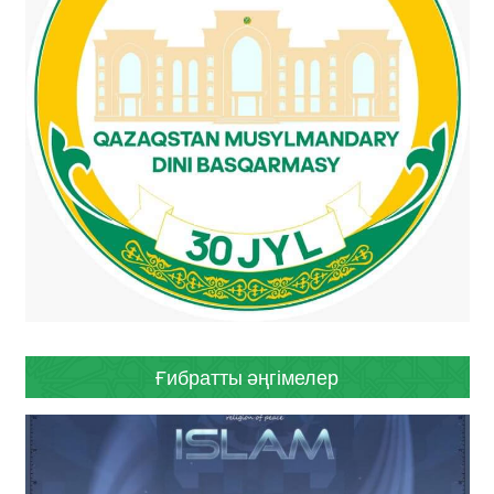
Ғибратты әңгімелер