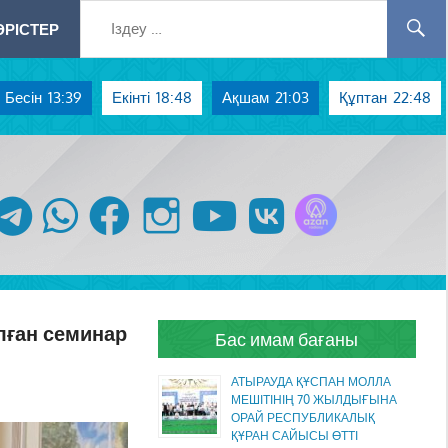
РІСТЕР
Бесін
13:39
Екінті
18:48
Ақшам
21:03
Құптан
22:48
Azan радиосы
telegram
whatsapp
facebook
instagram
youtube
vk
лған семинар
Бас имам бағаны
АТЫРАУДА ҚҰСПАН МОЛЛА
МЕШІТІНІҢ 70 ЖЫЛДЫҒЫНА
ОРАЙ РЕСПУБЛИКАЛЫҚ
ҚҰРАН САЙЫСЫ ӨТТІ