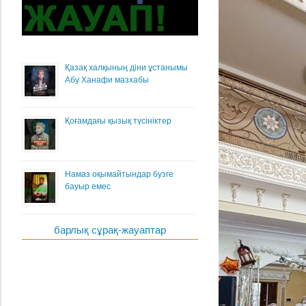
Қазақ халқының діни ұстанымы
Абу Ханафи мазхабы
Қоғамдағы қызық түсініктер
Намаз оқымайтындар бузге
бауыр емес
барлық сұрақ-жауаптар