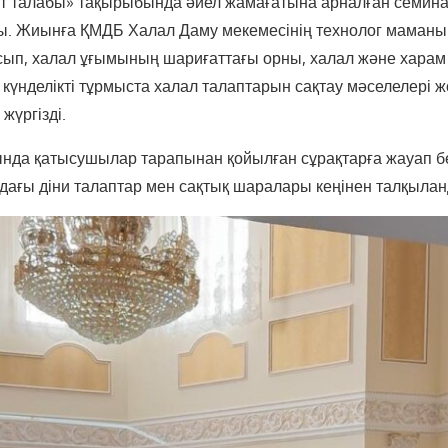
т талабы» тақырыбында әйел жамағатына арналған семин
. Жиынға ҚМДБ Халал Даму мекемесінің технолог маман
ып, халал ұғымының шариғаттағы орны, халал және харам
үнделікті тұрмыста халал талаптарын сақтау мәселелері ж
жүргізді.
да қатысушылар тарапынан қойылған сұрақтарға жауап бер
удағы діни талаптар мен сақтық шаралары кеңінен талқыла