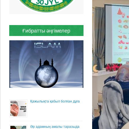
Ғибратты әңгімелер
Қажылықта қабыл болған дұға
Әр адамның амалы таразыда