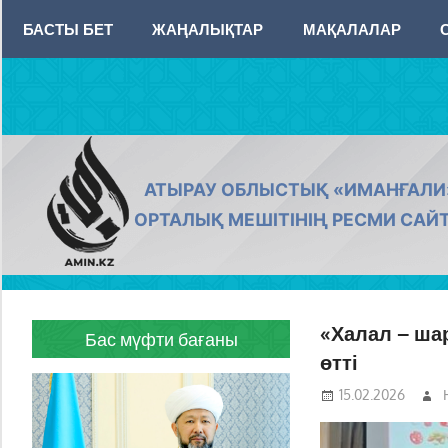
Skip
БАСТЫ БЕТ
ЖАҢАЛЫҚТАР
МАҚАЛАЛАР
to
content
AMIN.KZ
АТЫРАУ ОБЛЫСТЫҚ «ИМАНҒАЛИ
ОРТАЛЫҚ МЕШІТІНІҢ РЕСМИ САЙ
«Халал – ша
Бас мүфти бағаны
өтті
15.02.2026