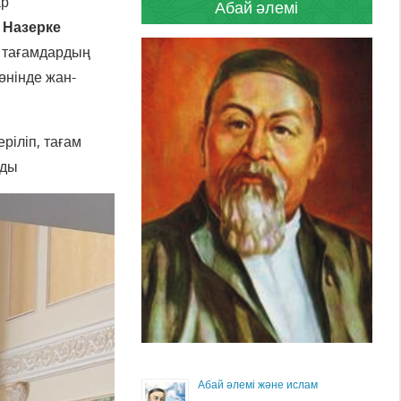
ар
Абай әлемі
ы
Назерке
 тағамдардың
өнінде жан-
іліп, тағам
нды
Абай әлемі және ислам