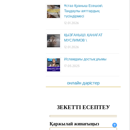
Ұстаз Қуаныш Есешов\
Таңдаулы аяттардың
түсіндірмесі
12.01.2026
ҚЫЗҒАНЫШ\ ҚАНАҒАТ
МУСЛИМОВ \
12.01.2026
Исламдағы достық ұғымы
17.05.2025
онлайн дәрістер