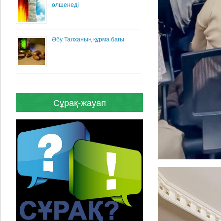
өлшенеді
Әбу Талханың құрма бағы
Сұрақ-жауап