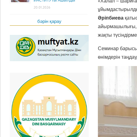
«Халал – шариға
ИНСТИТУТЫ АШЫЛДЫ
20.01.2026
ұйымдастырылды
Әріпбиева
қатыс
бәрін қарау
айырмашылығы, к
жақты түсіндірме 
Семинар барысын
өнімдерін таңда