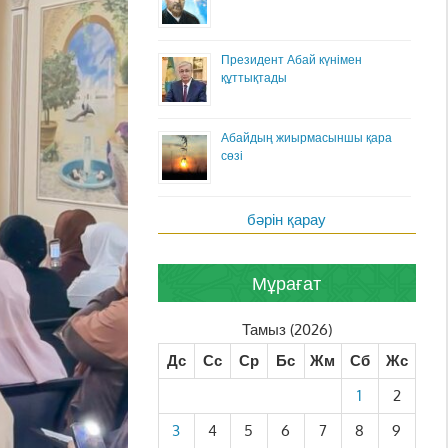
Президент Абай күнімен
құттықтады
Абайдың жиырмасыншы қара
сөзі
бәрін қарау
Мұрағат
Тамыз (2026)
Дс
Сс
Ср
Бс
Жм
Сб
Жс
1
2
3
4
5
6
7
8
9