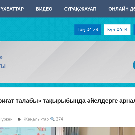
СҰХБАТТАР
ВИДЕО
СҰРАҚ-ЖАУАП
ОНЛАЙН ДӘ
Таң
04:28
Күн
06:14
»
ТЫ
риғат талабы» тақырыбында әйелдерге арна
Нұркен
Жаңалықтар
274