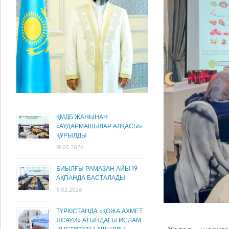
ҚМДБ ЖАНЫНАН
«АУДАРМАШЫЛАР АЛҚАСЫ»
ҚҰРЫЛДЫ
19.05.2026
БИЫЛҒЫ РАМАЗАН АЙЫ 19
АҚПАНДА БАСТАЛАДЫ
11.02.2026
ТҮРКІСТАНДА «ҚОЖА АХМЕТ
ЯСАУИ» АТЫНДАҒЫ ИСЛАМ