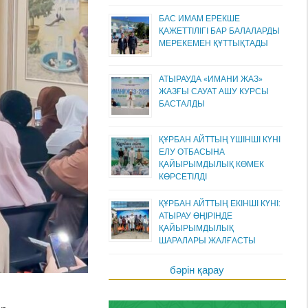
БАС ИМАМ ЕРЕКШЕ
ҚАЖЕТТІЛІГІ БАР БАЛАЛАРДЫ
МЕРЕКЕМЕН ҚҰТТЫҚТАДЫ
АТЫРАУДА «ИМАНИ ЖАЗ»
ЖАЗҒЫ САУАТ АШУ КУРСЫ
БАСТАЛДЫ
ҚҰРБАН АЙТТЫҢ ҮШІНШІ КҮНІ
ЕЛУ ОТБАСЫНА
ҚАЙЫРЫМДЫЛЫҚ КӨМЕК
КӨРСЕТІЛДІ
ҚҰРБАН АЙТТЫҢ ЕКІНШІ КҮНІ:
АТЫРАУ ӨҢІРІНДЕ
ҚАЙЫРЫМДЫЛЫҚ
ШАРАЛАРЫ ЖАЛҒАСТЫ
бәрін қарау