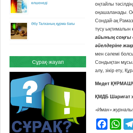
өлшенеді
оңтайлы тәсілдің
оңашаланады. Ос
Сондай-ақ Рамаза
Әбу Талханың құрма бағы
түсу ықтималын 
айының соңғы
әйелдеріне жа
мен сәлемі болс
Сұрақ-жауап
Сондықтан мұсылм
алу, зікір ету, Құ
Медет ҚҰРМАШ
ҚМДБ Шариғат ж
«Иман» журналы
Facebook
What