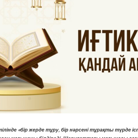
лінде «бір жерде тұру, бір нәрсені тұрақты түрде іст