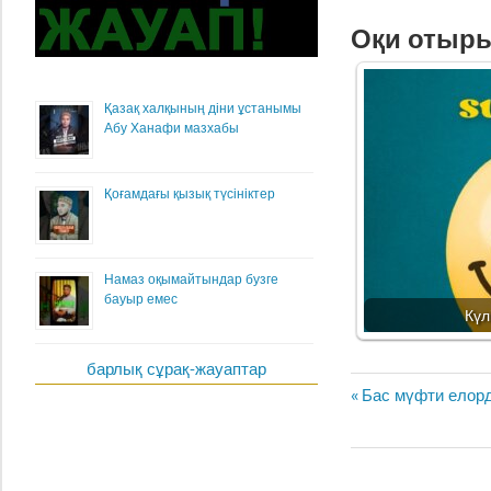
Оқи отыр
Қазақ халқының діни ұстанымы
Абу Ханафи мазхабы
Қоғамдағы қызық түсініктер
Намаз оқымайтындар бузге
бауыр емес
Күл
барлық сұрақ-жауаптар
Жазба
Previous
Бас мүфти елорд
навигациясы
Post: