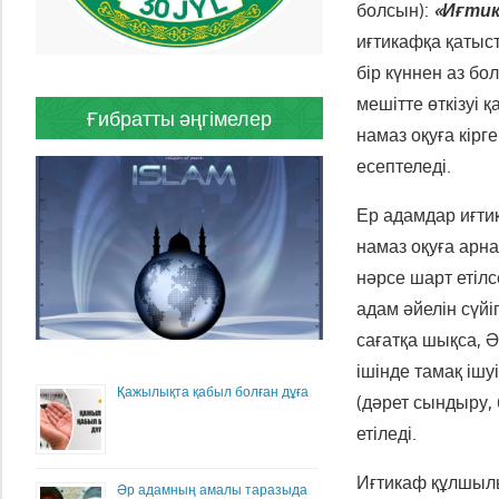
болсын):
«Иғтик
иғтикафқа қатыст
бір күннен аз бо
мешітте өткізуі 
Ғибратты әңгімелер
намаз оқуға кір
есептеледі.
Ер адамдар иғти
намаз оқуға арна
нәрсе шарт етілс
адам әйелін сүйі
сағатқа шықса, 
ішінде тамақ ішу
Қажылықта қабыл болған дұға
(дәрет сындыру, 
етіледі.
Иғтикаф құлшылық
Әр адамның амалы таразыда