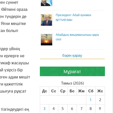
ген сүннет
. Өйткені ораза
Президент Абай күнімен
ен түндерін де
құттықтады
. Яғни мешітке
аған болып
Абайдың жиырмасыншы қара
сөзі
дер үйінің
бәрін қарау
ен ерлерге не
Иғтикаф жасаушы
 үзірсіз бір
Мұрағат
рген адам мешіт
Тамыз (2026)
и қажеттілік
 шығуға рұқсат
Дс
Сс
Ср
Бс
Жм
Сб
Жс
1
2
3
4
5
6
7
8
9
ізгіндеудегі ең