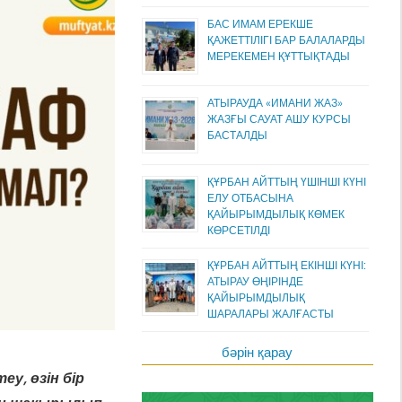
БАС ИМАМ ЕРЕКШЕ
ҚАЖЕТТІЛІГІ БАР БАЛАЛАРДЫ
МЕРЕКЕМЕН ҚҰТТЫҚТАДЫ
АТЫРАУДА «ИМАНИ ЖАЗ»
ЖАЗҒЫ САУАТ АШУ КУРСЫ
БАСТАЛДЫ
ҚҰРБАН АЙТТЫҢ ҮШІНШІ КҮНІ
ЕЛУ ОТБАСЫНА
ҚАЙЫРЫМДЫЛЫҚ КӨМЕК
КӨРСЕТІЛДІ
ҚҰРБАН АЙТТЫҢ ЕКІНШІ КҮНІ:
АТЫРАУ ӨҢІРІНДЕ
ҚАЙЫРЫМДЫЛЫҚ
ШАРАЛАРЫ ЖАЛҒАСТЫ
бәрін қарау
еу, өзін бір