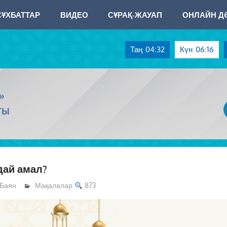
СҰХБАТТАР
ВИДЕО
СҰРАҚ-ЖАУАП
ОНЛАЙН ДӘ
Таң
04:32
Күн
06:16
»
ТЫ
дай амал?
Баян
Мақалалар
873