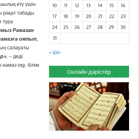
лшылық ету үшін
10
11
12
13
14
15
16
 рақат табады.
17
18
19
20
21
22
23
е тура
24
25
26
27
28
29
30
ымыз Рамазан
31
на
мазға оятып,
аның салауаты
« Шіл
ер»
, – деді.
намаз оқу, білім
Онлайн дәрістер