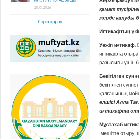
жерге қамау» 
ИНСТИТУТЫ АШЫЛДЫ
20.01.2026
қамат түсіріле
жерде қалуды бі
бәрін қарау
Иғтикафтың үкі
Уәжіп иғтикаф.
Б
иғтикафта отыра
разылығы үшін б
Бекітілген сүнн
бекітілген сүнне
қалғанының мойн
елшісі Алла Т
иғтикафта
оты
Мұстахаб иғтик
мешітте отыру, 