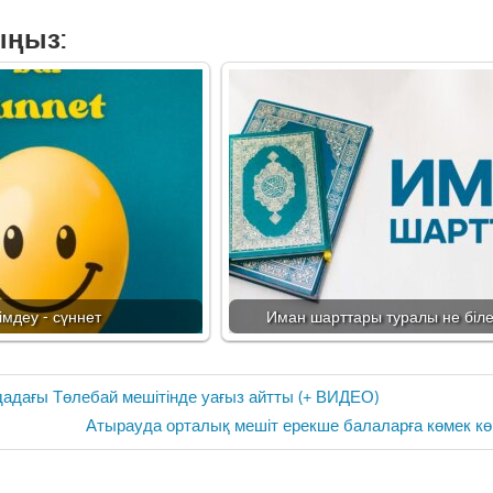
ыңыз:
імдеу - сүннет
Иман шарттары туралы не біле
адағы Төлебай мешітінде уағыз айтты (+ ВИДЕО)
Next
Атырауда орталық мешіт ерекше балаларға көмек кө
Post: