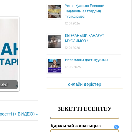
Ұстаз Қуаныш Есешов\
Таңдаулы аяттардың
түсіндірмесі
12.01.2026
ҚЫЗҒАНЫШ\ ҚАНАҒАТ
МУСЛИМОВ \
12.01.2026
Исламдағы достық ұғымы
17.05.2025
онлайн дәрістер
міз?
рсетті (+ ВИДЕО)