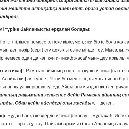
деген мағынаны білдіреді. Шариғаттағы мағынасы аз
тін мешітте иғтиқафқа ниет етіп, ораза ұстап белгілі
лдіреді.
мі түріне байланысты әрқалай болады:
ір істі тілімен немесе ол іске кірісумен, яки бір іс бола қалса
мын деп нәзір (серт) ету арқылы өзіне міндеттеу. Мысалы, 
ір немесе одан да көп күн иғтикаф жасаймын» деу арқылы 
ет иғтикаф.
Рамазан айының соңғы он күнін иғтикафта өткіз
т. Алайда кифая сүннет. Яғни бір мешіттің жамағатынан бір к
ынан жауапкершілік түседі. Айша анамыздан жеткен риуая
ағаланың рақымына кеткенге
дейін Рамазан айының соң
рды. Одан кейін әйелдері оны жасады»
, – деген.
аф.
Бұдан басқа кездерде иғтикаф жасау – мұстахаб. Иғтика
шарты – ораза ұстау. Пайғамбарымыз (оған Алланың салау