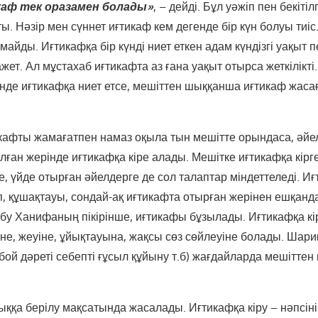
аф тек оразамен болады»
, – дейді. Бұл уәжіп пен бекітіл
ы. Нәзір мен сүннет иғтикаф кем дегенде бір күн болуы тиіс
лмайды. Иғтикафқа бір күнді ниет еткен адам күндізгі уақыт п
қажет. Ал мұстахаб иғтикафта аз ғана уақыт отырса жеткілікті
генде иғтикафқа ниет етсе, мешіттен шыққанша иғтикаф жас
кафты жамағатпен намаз оқыла тын мешітте орындаса, әйел
лған жерінде иғтикафқа кіре алады. Мешітке иғтикафқа кірг
е, үйде отырған әйелдерге де сол талаптар міндеттеледі. 
п, құшақтауы, сондай-ақ иғтикафта отырған жерінен ешқандай
Әбу Ханифаның пікірінше, иғтикафы бұзылады. Иғтикафқа кі
іне, жеуіне, ұйықтауына, жақсы сөз сөйлеуіне болады. Шариғ
бой дәреті себепті ғұсыл құйыну т.б) жағдайларда мешіттен
қа берілу мақсатында жасалады. Иғтикафқа кіру – нәпсіні т