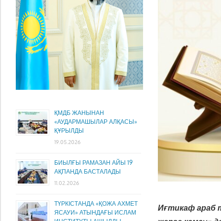
ҚМДБ ЖАНЫНАН
«АУДАРМАШЫЛАР АЛҚАСЫ»
ҚҰРЫЛДЫ
19.05.2026
БИЫЛҒЫ РАМАЗАН АЙЫ 19
АҚПАНДА БАСТАЛАДЫ
11.02.2026
ТҮРКІСТАНДА «ҚОЖА АХМЕТ
Иғтикаф араб ті
ЯСАУИ» АТЫНДАҒЫ ИСЛАМ