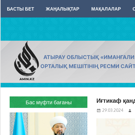
Skip
БАСТЫ БЕТ
ЖАҢАЛЫҚТАР
МАҚАЛАЛАР
to
content
AMIN.KZ
АТЫРАУ ОБЛЫСТЫҚ «ИМАНҒАЛИ
ОРТАЛЫҚ МЕШІТІНІҢ РЕСМИ САЙ
Иғтикаф қан
Бас мүфти бағаны
29.03.2024