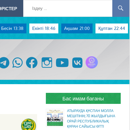
РІСТЕР
Бесін
13:38
Екінті
18:46
Ақшам
21:00
Құптан
22:44
Azan радиосы
telegram
whatsapp
facebook
instagram
youtube
vk
Бас имам бағаны
АТЫРАУДА ҚҰСПАН МОЛЛА
МЕШІТІНІҢ 70 ЖЫЛДЫҒЫНА
ОРАЙ РЕСПУБЛИКАЛЫҚ
ҚҰРАН САЙЫСЫ ӨТТІ