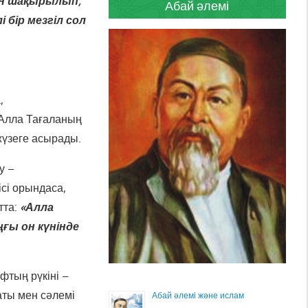
ан шақырылып,
Абай әлемі
 бір мезгіл сол
,
«Алла Тағаланың
жүзеге асырады.
у –
ісі орындаса,
тта:
«Алла
ғы он күнінде
фтың рүкіні –
аты мен сәлемі
Абай әлемі және ислам