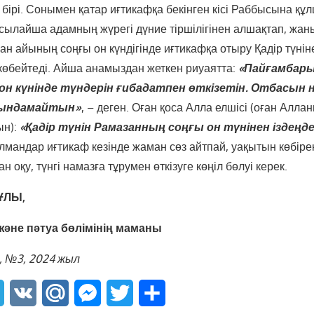
 бірі. Сонымен қатар иғтикафқа бекінген кісі Раббысына құ
ылайша адамның жүрегі дүние тіршілігінен алшақтап, жаны
н айының соңғы он күндігінде иғтикафқа отыру Қадір түнін
көбейтеді. Айша анамыздан жеткен риуаятта:
«Пайғамбар
 он
күнінде түндерін ғибадатпен өткізетін. Отбасын 
қындамайтын»
, – деген. Оған қоса Алла елшісі (оған Алл
ын):
«Қадір түнін Рамазанның соңғы он
түнінен іздеңд
андар иғтикаф кезінде жаман сөз айтпай, уақытын көбірек 
ран оқу, түнгі намазға тұрумен өткізуге көңіл бөлуі керек.
ҰЛЫ,
әне пәтуа бөлімінің маманы
, №3
, 2024 жыл
sApp
Telegram
VK
Mail.Ru
Messenger
Twitter
Share