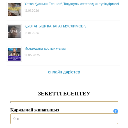
Ұстаз Қуаныш Есешов\ Таңдаулы аяттардың түсіндірмесі
12.01.2026
ҚЫЗҒАНЫШ\ ҚАНАҒАТ МУСЛИМОВ \
12.01.2026
Исламдағы достық ұғымы
17.05.2025
онлайн дәрістер