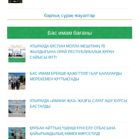
барлық сұрақ-жауаптар
Бас имам бағаны
АТЫРАУДА ҚҰСПАН МОЛЛА МЕШІТІНІҢ 70
ЖЫЛДЫҒЫНА ОРАЙ РЕСПУБЛИКАЛЫҚ ҚҰРАН
САЙЫСЫ ӨТТІ
БАС ИМАМ ЕРЕКШЕ ҚАЖЕТТІЛІГІ БАР БАЛАЛАРДЫ
МЕРЕКЕМЕН ҚҰТТЫҚТАДЫ
АТЫРАУДА «ИМАНИ ЖАЗ» ЖАЗҒЫ САУАТ АШУ КУРСЫ
БАСТАЛДЫ
ҚҰРБАН АЙТТЫҢ ҮШІНШІ КҮНІ ЕЛУ ОТБАСЫНА
ҚАЙЫРЫМДЫЛЫҚ КӨМЕК КӨРСЕТІЛДІ