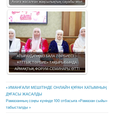
Анаға жасалған жақсылықтың сауабы мол
АТЫРАУДА «ҚЫЗ БАЛА ТӘРБИЕСІ –
ҰЛТТЫҚ ТӘРБИЕ» ТАҚЫРЫБЫНДА
АЙМАҚТЫҚ ФОРУМ-СЕМИНАРЫ ӨТТІ
Жазба
Previous
ИМАНҒАЛИ МЕШІТІНДЕ ОНЛАЙН ҚҰРАН ХАТЫМНЫҢ
навигациясы
Post:
ДҰҒАСЫ ЖАСАЛДЫ
Next
Рамазанның соңғы күнінде 100 отбасыға «Рамазан сыйы»
Post:
табысталды