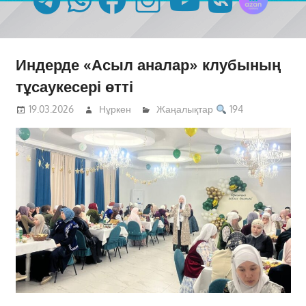
Индерде «Асыл аналар» клубының
тұсаукесері өтті
19.03.2026
Нұркен
Жаңалықтар
194