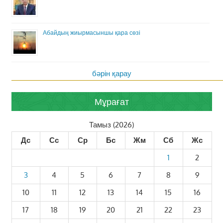
Абайдың жиырмасыншы қара сөзі
бәрін қарау
Мұрағат
Тамыз (2026)
Дс
Сс
Ср
Бс
Жм
Сб
Жс
1
2
3
4
5
6
7
8
9
10
11
12
13
14
15
16
17
18
19
20
21
22
23