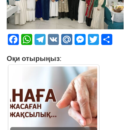
Facebook
WhatsApp
Telegram
VK
Mail.Ru
Messenger
Twitter
Share
Оқи отырыңыз: