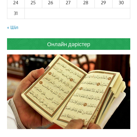
24
25
26
27
28
29
30
31
« Шіл
Онлайн дәрістер