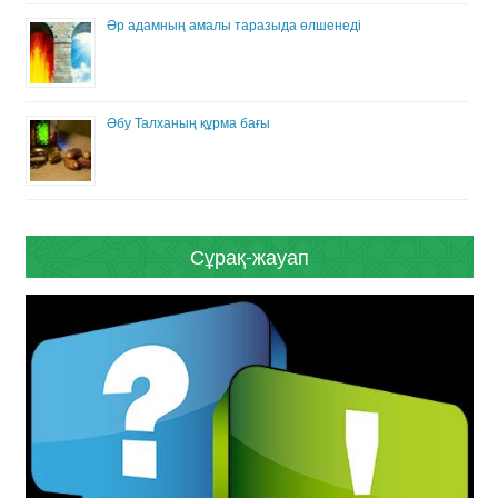
Әр адамның амалы таразыда өлшенеді
Әбу Талханың құрма бағы
Сұрақ-жауап