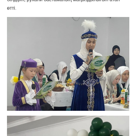
өтті.