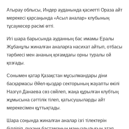
Атырау облысы, Индер ауданында қасиетті Ораза айт
мерекесі қарсаңында «Асыл аналар» клубының
тұсаукесер рәсімі өтті.
Игі шара барысында ауданның бас имамы Ералы
Жұбанұлы жиналған аналарға насихат айтып, отбасы
тәрбиесі мен ананың қоғамдағы орны туралы ой
қозғады.
Сонымен қатар Қазақстан мұсылмандары діни
басқармасы Әйел-қыздар секторының жауапты өкілі
Назгүл Данаева сөз сөйлеп, жаңа құрылған клубтың
жұмысына сәттілік тілеп, қатысушыларды айт
мерекесімен құттықтады.
Шара соңында жиналған аналар ізгі тілектерін
білдіріп, рухани бастаманың маңыздылығын атап