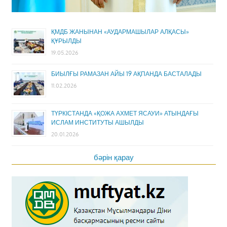
ҚМДБ ЖАНЫНАН «АУДАРМАШЫЛАР АЛҚАСЫ»
ҚҰРЫЛДЫ
19.05.2026
БИЫЛҒЫ РАМАЗАН АЙЫ 19 АҚПАНДА БАСТАЛАДЫ
11.02.2026
ТҮРКІСТАНДА «ҚОЖА АХМЕТ ЯСАУИ» АТЫНДАҒЫ
ИСЛАМ ИНСТИТУТЫ АШЫЛДЫ
20.01.2026
бәрін қарау