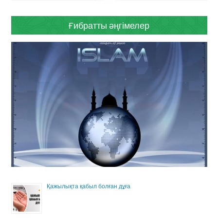
Ғибратты әңгімелер
Қажылықта қабыл болған дұға