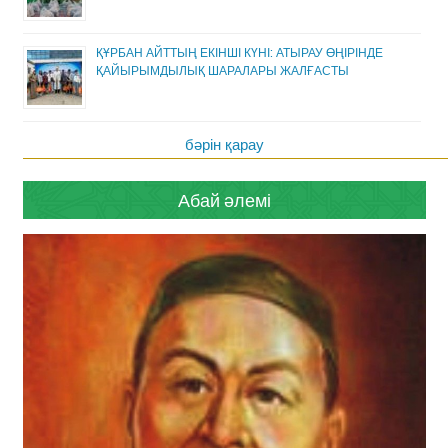
ҚҰРБАН АЙТТЫҢ ЕКІНШІ КҮНІ: АТЫРАУ ӨҢІРІНДЕ
ҚАЙЫРЫМДЫЛЫҚ ШАРАЛАРЫ ЖАЛҒАСТЫ
бәрін қарау
Абай әлемі