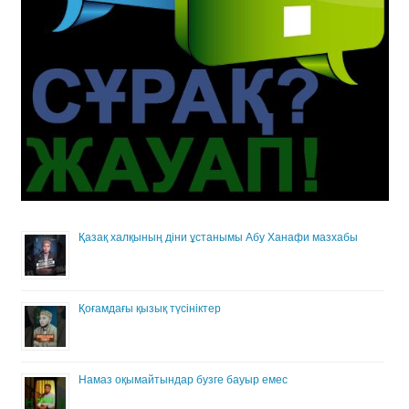
Қазақ халқының діни ұстанымы Абу Ханафи мазхабы
Қоғамдағы қызық түсініктер
Намаз оқымайтындар бузге бауыр емес