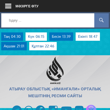
Skip
МӘЗІРГЕ ӨТУ
to
content
Таң
04:30
Күн
06:15
Бесін
13:39
Екінті
18:47
Ақшам
21:01
Құптан
22:46
AMIN.KZ
АТЫРАУ ОБЛЫСТЫҚ «ИМАНҒАЛИ» ОРТАЛЫҚ
МЕШІТІНІҢ РЕСМИ САЙТЫ
Azan радиос
telegram
whatsapp
facebook
instagram
youtube
vk