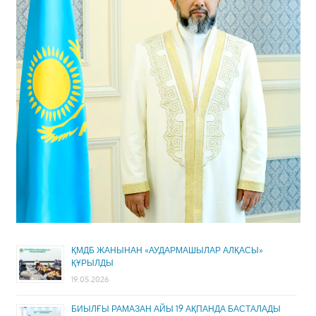
ҚМДБ ЖАНЫНАН «АУДАРМАШЫЛАР АЛҚАСЫ»
ҚҰРЫЛДЫ
19.05.2026
БИЫЛҒЫ РАМАЗАН АЙЫ 19 АҚПАНДА БАСТАЛАДЫ