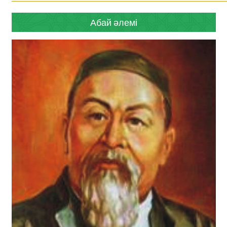
Абай әлемі