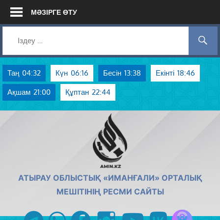
Skip
МӘЗІРГЕ ӨТУ
to
content
Таң
04:32
Күн
06:16
Бесін
13:38
Екінті
18:46
Ақшам
21:00
Құптан
22:44
AMIN.KZ
АТЫРАУ ОБЛЫСТЫҚ «ИМАНҒАЛИ» ОРТАЛЫҚ
МЕШІТІНІҢ РЕСМИ САЙТЫ
Azan радиос
telegram
whatsapp
facebook
instagram
youtube
vk