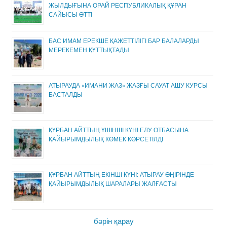
ЖЫЛДЫҒЫНА ОРАЙ РЕСПУБЛИКАЛЫҚ ҚҰРАН
САЙЫСЫ ӨТТІ
БАС ИМАМ ЕРЕКШЕ ҚАЖЕТТІЛІГІ БАР БАЛАЛАРДЫ
МЕРЕКЕМЕН ҚҰТТЫҚТАДЫ
АТЫРАУДА «ИМАНИ ЖАЗ» ЖАЗҒЫ САУАТ АШУ КУРСЫ
БАСТАЛДЫ
ҚҰРБАН АЙТТЫҢ ҮШІНШІ КҮНІ ЕЛУ ОТБАСЫНА
ҚАЙЫРЫМДЫЛЫҚ КӨМЕК КӨРСЕТІЛДІ
ҚҰРБАН АЙТТЫҢ ЕКІНШІ КҮНІ: АТЫРАУ ӨҢІРІНДЕ
ҚАЙЫРЫМДЫЛЫҚ ШАРАЛАРЫ ЖАЛҒАСТЫ
бәрін қарау