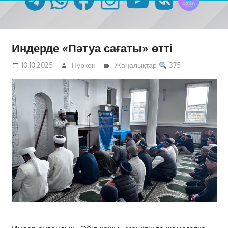
Индерде «Пәтуа сағаты» өтті
10.10.2025
Нұркен
Жаңалықтар
375