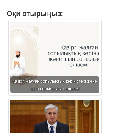
Оқи отырыңыз:
Қазіргі жалған сопылықтың көріністері және
шын сопылықтың өлшемі