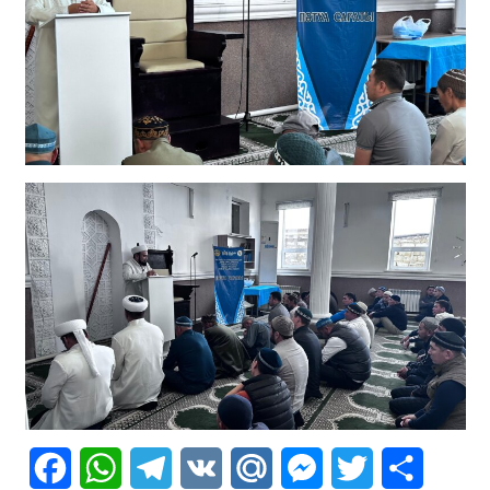
Facebook
WhatsApp
Telegram
VK
Mail.Ru
Messenger
Twitter
Share