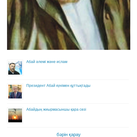
Абай әлемі және ислам
Президент Абай күнімен құттықтады
Абайдың жиырмасыншы қара сөзі
бәрін қарау