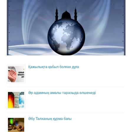
Қажылықта қабыл болған дұға
Әр адамның амалы таразыда өлшенеді
Әбу Талханың құрма бағы