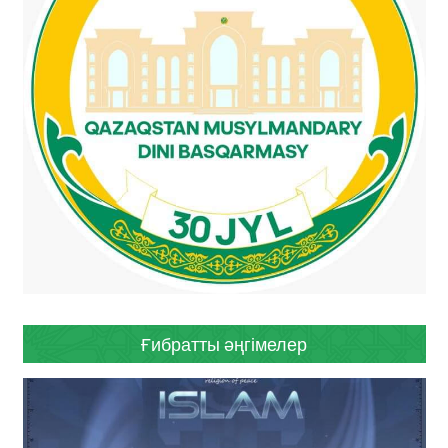
Ғибратты әңгімелер