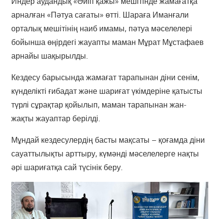
Индер аудандық «Әйіп қажы» мешітінде жамағатқа
арналған «Пәтуа сағаты» өтті. Шараға Иманғали
орталық мешітінің наиб имамы, пәтуа мәселелері
бойынша өңірдегі жауапты маман Мұрат Мұстафаев
арнайы шақырылды.
Кездесу барысында жамағат тарапынан діни сенім,
күнделікті ғибадат және шариғат үкімдеріне қатысты
түрлі сұрақтар қойылып, маман тарапынан жан-
жақты жауаптар берілді.
Мұндай кездесулердің басты мақсаты – қоғамда діни
сауаттылықты арттыру, күмәнді мәселелерге нақты
әрі шариғатқа сай түсінік беру.