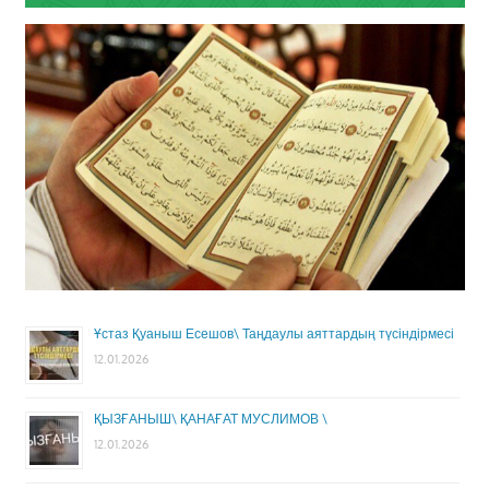
Ұстаз Қуаныш Есешов\ Таңдаулы аяттардың түсіндірмесі
12.01.2026
ҚЫЗҒАНЫШ\ ҚАНАҒАТ МУСЛИМОВ \
12.01.2026