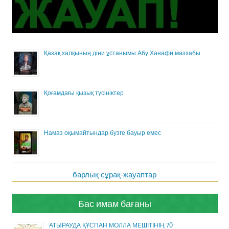
Қазақ халқының діни ұстанымы Абу Ханафи мазхабы
Қоғамдағы қызық түсініктер
Намаз оқымайтындар бузге бауыр емес
барлық сұрақ-жауаптар
Бас имам бағаны
АТЫРАУДА ҚҰСПАН МОЛЛА МЕШІТІНІҢ 70