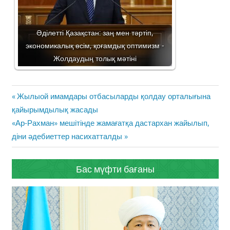
Әділетті Қазақстан: заң мен тәртіп,
экономикалық өсім, қоғамдық оптимизм -
Жолдаудың толық мәтіні
Жазба
Previous
Жылыой имамдары отбасыларды қолдау орталығына
навигациясы
Post:
қайырымдылық жасады
Next
«Ар-Рахман» мешітінде жамағатқа дастархан жайылып,
Post:
діни әдебиеттер насихатталды
Бас мүфти бағаны