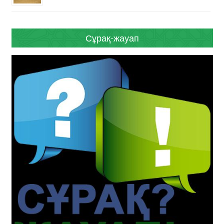
Сұрақ-жауап