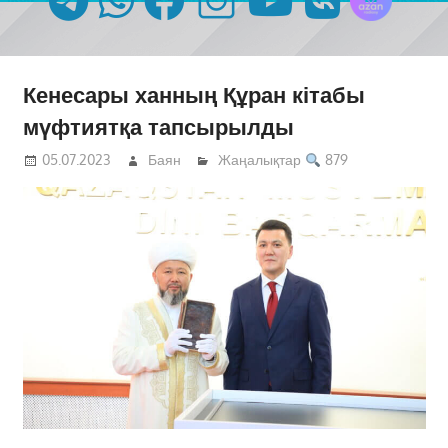
Кенесары ханның Құран кітабы
мүфтиятқа тапсырылды
05.07.2023
Баян
Жаңалықтар
879