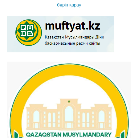
бәрін қарау