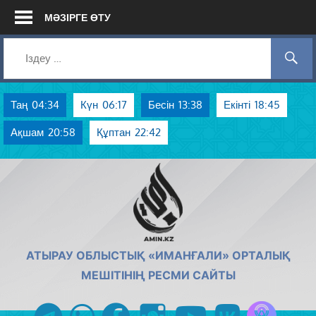
Skip
МӘЗІРГЕ ӨТУ
to
content
Таң
04:34
Күн
06:17
Бесін
13:38
Екінті
18:45
Ақшам
20:58
Құптан
22:42
AMIN.KZ
АТЫРАУ ОБЛЫСТЫҚ «ИМАНҒАЛИ» ОРТАЛЫҚ
МЕШІТІНІҢ РЕСМИ САЙТЫ
Azan радиос
telegram
whatsapp
facebook
instagram
youtube
vk