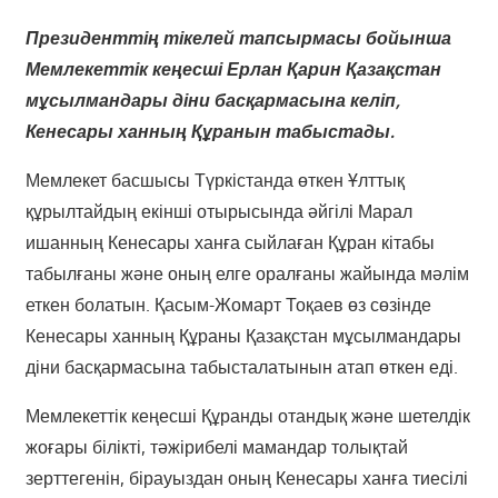
Президенттің тікелей тапсырмасы бойынша
Мемлекеттік кеңесші Ерлан Қарин Қазақстан
мұсылмандары діни басқармасына келіп,
Кенесары ханның Құранын табыстады.
Мемлекет басшысы Түркістанда өткен Ұлттық
құрылтайдың екінші отырысында әйгілі Марал
ишанның Кенесары ханға сыйлаған Құран кітабы
табылғаны және оның елге оралғаны жайында мәлім
еткен болатын. Қасым-Жомарт Тоқаев өз сөзінде
Кенесары ханның Құраны Қазақстан мұсылмандары
діни басқармасына табысталатынын атап өткен еді.
Мемлекеттік кеңесші Құранды отандық және шетелдік
жоғары білікті, тәжірибелі мамандар толықтай
зерттегенін, бірауыздан оның Кенесары ханға тиесілі