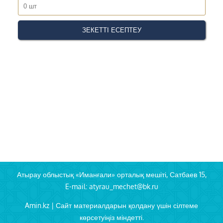
Атырау облыстық «Иманғали» орталық мешіті, Сатбаев 15,
E-mail: atyrau_mechet@bk.ru
Amin.kz | Сайт материалдарын қолдану үшін сілтеме
көрсетуіңіз міндетті.