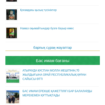
Қоғамдағы қызық түсініктер
Намаз оқымайтындар бузге бауыр емес
барлық сұрақ-жауаптар
Бас имам бағаны
АТЫРАУДА ҚҰСПАН МОЛЛА МЕШІТІНІҢ 70
ЖЫЛДЫҒЫНА ОРАЙ РЕСПУБЛИКАЛЫҚ ҚҰРАН
САЙЫСЫ ӨТТІ
БАС ИМАМ ЕРЕКШЕ ҚАЖЕТТІЛІГІ БАР БАЛАЛАРДЫ
МЕРЕКЕМЕН ҚҰТТЫҚТАДЫ