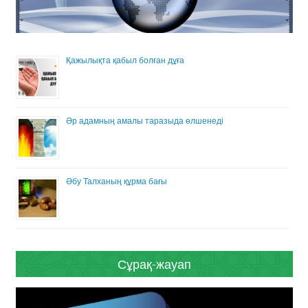
Қажылықта қабыл болған дұға
Әр адамның амалы таразыда өлшенеді
Әбу Талханың құрма бағы
Сұрақ-жауап