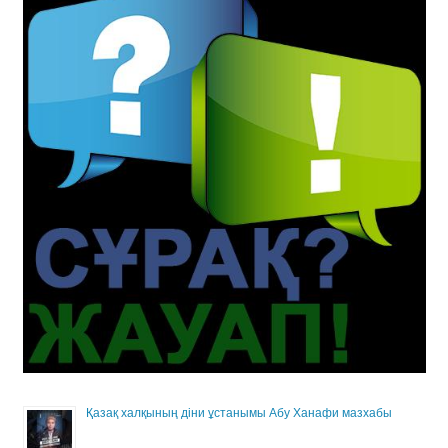
Қазақ халқының діни ұстанымы Абу Ханафи мазхабы