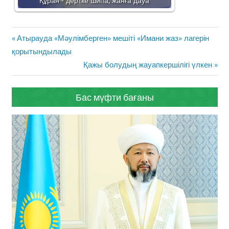
Құран - дертке шипа, жанға дауа
Жазба
Previous
Атырауда «Мәулімберген» мешіті «Имани жаз» лагерін
навигациясы
Post:
қорытындылады
Next
Қажы болудың жауапкершілігі үлкен
Post:
Бас мүфти бағаны