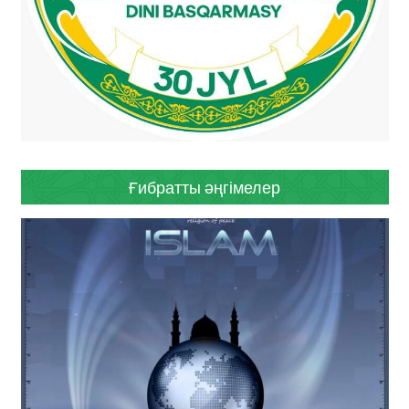
Ғибратты әңгімелер