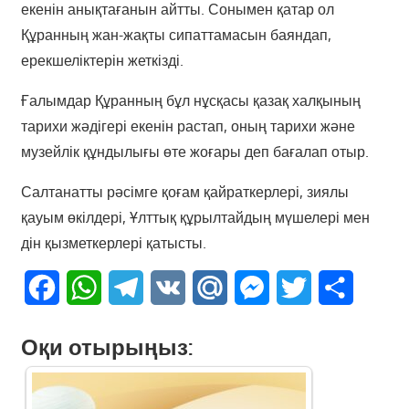
екенін анықтағанын айтты. Сонымен қатар ол
Құранның жан-жақты сипаттамасын баяндап,
ерекшеліктерін жеткізді.
Ғалымдар Құранның бұл нұсқасы қазақ халқының
тарихи жәдігері екенін растап, оның тарихи және
музейлік құндылығы өте жоғары деп бағалап отыр.
Салтанатты рәсімге қоғам қайраткерлері, зиялы
қауым өкілдері, Ұлттық құрылтайдың мүшелері мен
дін қызметкерлері қатысты.
Facebook
WhatsApp
Telegram
VK
Mail.Ru
Messenger
Twitter
Share
Оқи отырыңыз: