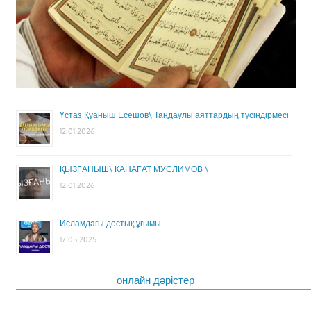
Ұстаз Қуаныш Есешов\ Таңдаулы аяттардың түсіндірмесі
12.01.2026
ҚЫЗҒАНЫШ\ ҚАНАҒАТ МУСЛИМОВ \
12.01.2026
Исламдағы достық ұғымы
17.05.2025
онлайн дәрістер