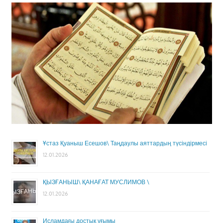
Ұстаз Қуаныш Есешов\ Таңдаулы аяттардың түсіндірмесі
12.01.2026
ҚЫЗҒАНЫШ\ ҚАНАҒАТ МУСЛИМОВ \
12.01.2026
Исламдағы достық ұғымы