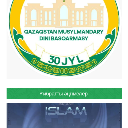
Ғибратты әңгімелер