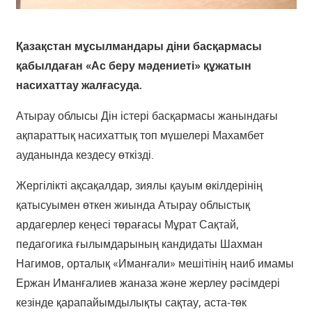
Қазақстан мұсылмандары діни басқармасы
қабылдаған «Ас беру мәдениеті» құжатын
насихаттау жалғасуда.
Атырау облысы Дін істері басқармасы жанындағы
ақпараттық насихаттық топ мүшелері Махамбет
ауданында кездесу өткізді.
Жергілікті ақсақалдар, зиялы қауым өкілдерінің
қатысуымен өткен жиында Атырау облыстық
ардагерлер кеңесі төрағасы Мұрат Сақтай,
педагогика ғылымдарының кандидаты Шахман
Нагимов, орталық «Иманғали» мешітінің наиб имамы
Ержан Иманғалиев жаназа және жерлеу рәсімдері
кезінде қарапайымдылықты сақтау, аста-төк