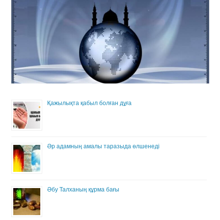
Қажылықта қабыл болған дұға
Әр адамның амалы таразыда өлшенеді
Әбу Талханың құрма бағы