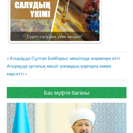
Сурет салудың үкімі қандай?
Жазба
Previous
Атырауда Сұлтан Бейбарыс мешітінде жәрмеңке өтті
навигациясы
Next
Post:
Атырауда орталық мешіт қоғамдық қорларға көмек
Post:
көрсетті
Бас мүфти бағаны