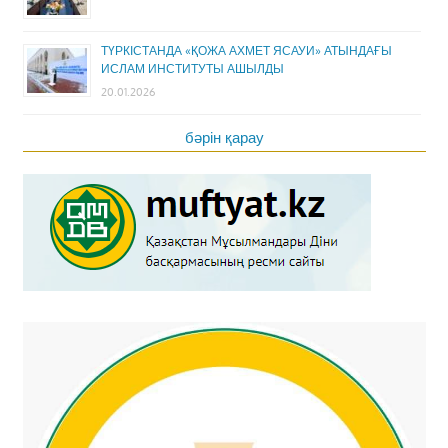
ТҮРКІСТАНДА «ҚОЖА АХМЕТ ЯСАУИ» АТЫНДАҒЫ
ИСЛАМ ИНСТИТУТЫ АШЫЛДЫ
20.01.2026
бәрін қарау