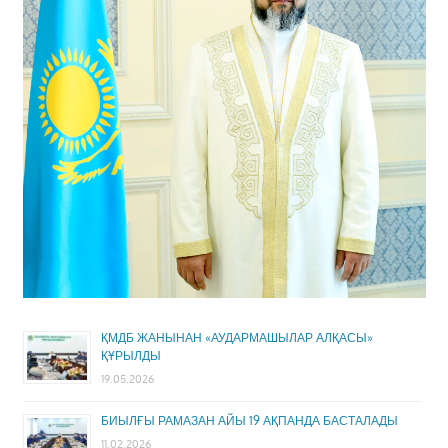
ҚМДБ ЖАНЫНАН «АУДАРМАШЫЛАР АЛҚАСЫ»
ҚҰРЫЛДЫ
19.05.2026
БИЫЛҒЫ РАМАЗАН АЙЫ 19 АҚПАНДА БАСТАЛАДЫ
11.02.2026