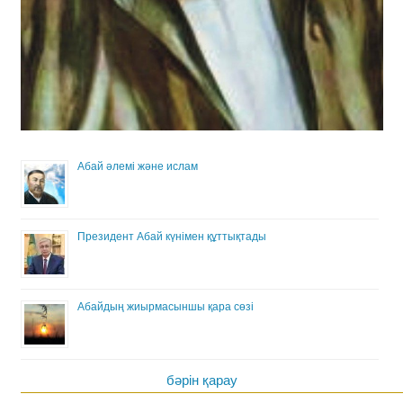
Абай әлемі және ислам
Президент Абай күнімен құттықтады
Абайдың жиырмасыншы қара сөзі
бәрін қарау