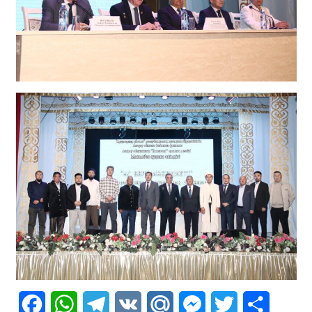
Facebook
WhatsApp
Telegram
VK
Mail.Ru
Messenger
Twitter
Share