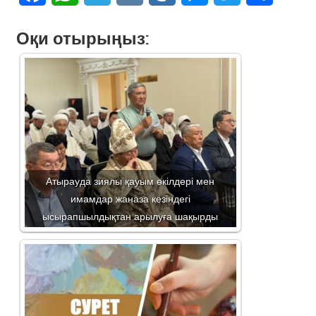
Оқи отырыңыз:
Атырауда зиялы қауым өкілдері мен
имамдар жаназа кезіндегі
ысырапшылдықтан арылуға шақырды