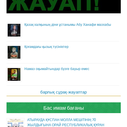
Қазақ халқының діни ұстанымы Абу Ханафи мазхабы
Қоғамдағы қызық түсініктер
Намаз оқымайтындар бузге бауыр емес
барлық сұрақ-жауаптар
Бас имам бағаны
АТЫРАУДА ҚҰСПАН МОЛЛА МЕШІТІНІҢ 70
ЖЫЛДЫҒЫНА ОРАЙ РЕСПУБЛИКАЛЫҚ ҚҰРАН