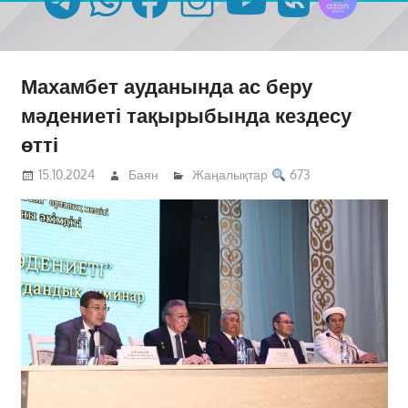
Махамбет ауданында ас беру
мәдениеті тақырыбында кездесу
өтті
15.10.2024
Баян
Жаңалықтар
673