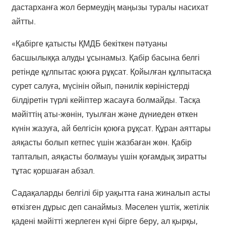
дастарханға жол бермеудің маңызы туралы насихат
айтты.
«Қабірге қатысты ҚМДБ бекіткен пәтуаны
басшылыққа алуды ұсынамыз. Қабір басына белгі
ретінде құлпытас қоюға рұқсат. Қойылған құлпытасқа
сурет салуға, мүсінін ойып, пәнилік көріністерді
білдіретін түрлі кейіптер жасауға болмайды. Тасқа
мәйіттің аты-жөнін, туылған және дүниеден өткен
күнін жазуға, ай белгісін қоюға рұқсат. Құран аяттары
аяқасты болып кетпес үшін жазбаған жөн. Қабір
тапталып, аяқасты болмауы үшін қоғамдық зиратты
тұтас қоршаған абзал.
Садақаларды белгілі бір уақытта ғана жиналып асты
өткізген дұрыс деп санаймыз. Мәселен үштік, жетілік
қадені мәйітті жерлеген күні бірге беру, ал қырқы,