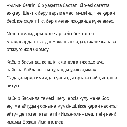
жылын белгілі бір уақытта бастап, бір-екі сағатта
аяқтау. Шектік беру парыз емес, мүмкіндігіне қарай
берілсе сауапті іс, берілмеген жағдайда күнә емес.
Мешіт имамдары және арнайы бекітілген
молдалардан тыс дін маманын садақа және жаназа
өткізуге жол бермеу.
Қабыр басында, көпшілік жиналған жерде ауа
райына байланысты құранды ұзақ оқымау.
Садақаларда имамдар уағызды ортаға сай қысқаша
айтуы.
Қабыр басында темекі шегу, ерсіз күлу және бос
әңгіме айтудың орнына мүмкіншілікке қарай насихат
айту» деп атап атап өтті «Иманғали» мешітінің наиб
имамы Ержан Иманғалиев.