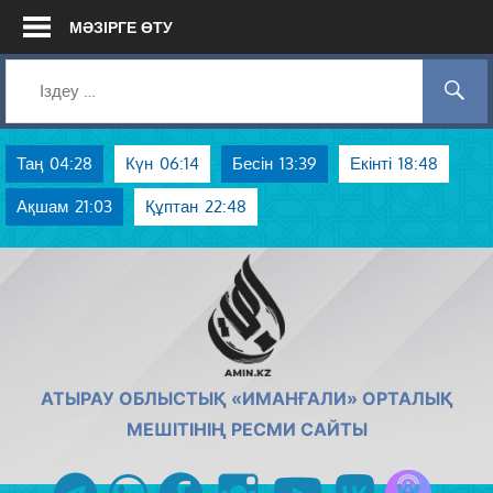
Skip
МӘЗІРГЕ ӨТУ
to
content
Таң
04:28
Күн
06:14
Бесін
13:39
Екінті
18:48
Ақшам
21:03
Құптан
22:48
AMIN.KZ
АТЫРАУ ОБЛЫСТЫҚ «ИМАНҒАЛИ» ОРТАЛЫҚ
МЕШІТІНІҢ РЕСМИ САЙТЫ
Azan радиос
telegram
whatsapp
facebook
instagram
youtube
vk