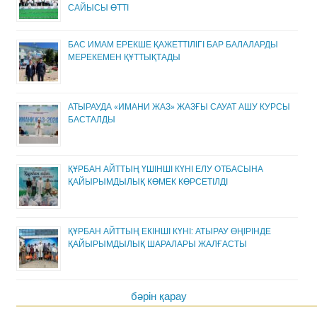
САЙЫСЫ ӨТТІ
БАС ИМАМ ЕРЕКШЕ ҚАЖЕТТІЛІГІ БАР БАЛАЛАРДЫ
МЕРЕКЕМЕН ҚҰТТЫҚТАДЫ
АТЫРАУДА «ИМАНИ ЖАЗ» ЖАЗҒЫ САУАТ АШУ КУРСЫ
БАСТАЛДЫ
ҚҰРБАН АЙТТЫҢ ҮШІНШІ КҮНІ ЕЛУ ОТБАСЫНА
ҚАЙЫРЫМДЫЛЫҚ КӨМЕК КӨРСЕТІЛДІ
ҚҰРБАН АЙТТЫҢ ЕКІНШІ КҮНІ: АТЫРАУ ӨҢІРІНДЕ
ҚАЙЫРЫМДЫЛЫҚ ШАРАЛАРЫ ЖАЛҒАСТЫ
бәрін қарау