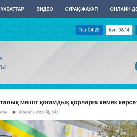
СҰХБАТТАР
ВИДЕО
СҰРАҚ-ЖАУАП
ОНЛАЙН ДӘ
Таң
04:28
Күн
06:14
»
ТЫ
талық мешіт қоғамдық қорларға көмек көрсе
аян
Жаңалықтар
648