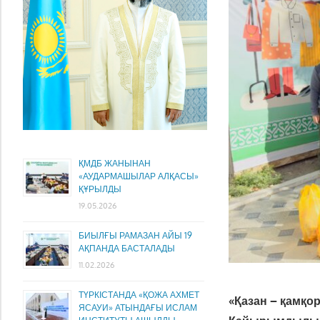
ҚМДБ ЖАНЫНАН
«АУДАРМАШЫЛАР АЛҚАСЫ»
ҚҰРЫЛДЫ
19.05.2026
БИЫЛҒЫ РАМАЗАН АЙЫ 19
АҚПАНДА БАСТАЛАДЫ
11.02.2026
ТҮРКІСТАНДА «ҚОЖА АХМЕТ
«Қазан – қамқо
ЯСАУИ» АТЫНДАҒЫ ИСЛАМ