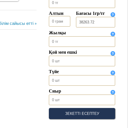
ілім сайысы өтті