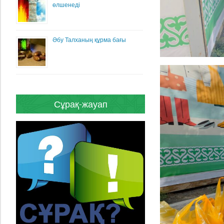
өлшенеді
Әбу Талханың құрма бағы
Сұрақ-жауап