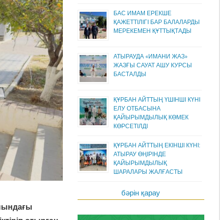
БАС ИМАМ ЕРЕКШЕ
ҚАЖЕТТІЛІГІ БАР БАЛАЛАРДЫ
МЕРЕКЕМЕН ҚҰТТЫҚТАДЫ
АТЫРАУДА «ИМАНИ ЖАЗ»
ЖАЗҒЫ САУАТ АШУ КУРСЫ
БАСТАЛДЫ
ҚҰРБАН АЙТТЫҢ ҮШІНШІ КҮНІ
ЕЛУ ОТБАСЫНА
ҚАЙЫРЫМДЫЛЫҚ КӨМЕК
КӨРСЕТІЛДІ
ҚҰРБАН АЙТТЫҢ ЕКІНШІ КҮНІ:
АТЫРАУ ӨҢІРІНДЕ
ҚАЙЫРЫМДЫЛЫҚ
ШАРАЛАРЫ ЖАЛҒАСТЫ
бәрін қарау
анындағы