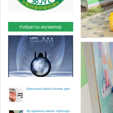
Ғибратты әңгімелер
Қажылықта қабыл болған дұға
Әр адамның амалы таразыда