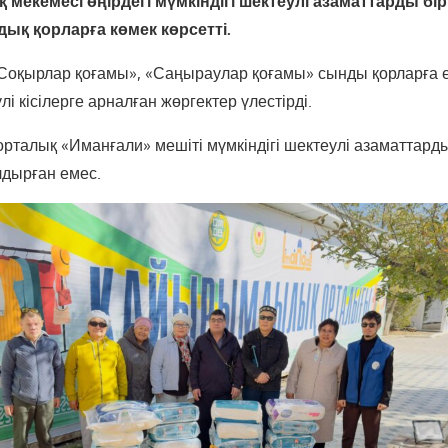
екемесі өңірдегі мүмкіндігі шектеулі азаматтарды бірі
мдық қорларға көмек көрсетті.
«Соқырлар қоғамы», «Саңыраулар қоғамы» сынды қорларға 
лі кісілерге арналған жөргектер үлестірді.
 орталық «Иманғали» мешіті мүмкіндігі шектеулі азаматтард
лдырған емес.