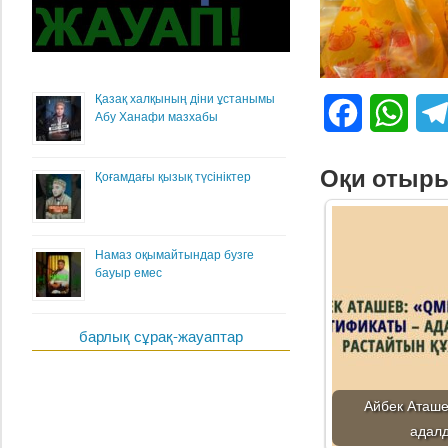
Қазақ халқының діни ұстанымы
Facebook
What
Абу Ханафи мазхабы
Оқи отыр
Қоғамдағы қызық түсініктер
Намаз оқымайтындар бузге
бауыр емес
барлық сұрақ-жауаптар
Айбек Аташе
адал