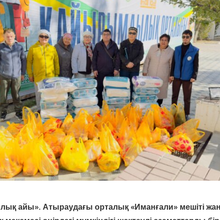
рлық айы». Атыраудағы орталық «Иманғали» мешіті ж