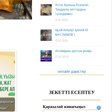
Ұстаз Қуаныш Есешов\
Таңдаулы аяттардың
түсіндірмесі
12.01.2026
ҚЫЗҒАНЫШ\ ҚАНАҒАТ
МУСЛИМОВ \
12.01.2026
Исламдағы достық ұғымы
17.05.2025
онлайн дәрістер
а жарыған
лады"