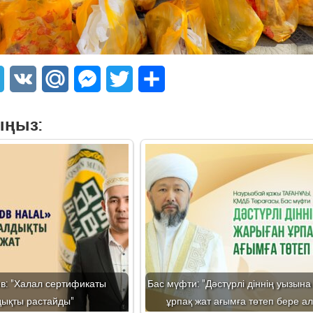
sApp
Telegram
VK
Mail.Ru
Messenger
Twitter
Share
ыңыз:
в: "Халал сертификаты
Бас мүфти: "Дәстүрлі діннің уызын
дықты растайды"
ұрпақ жат ағымға төтеп бере а