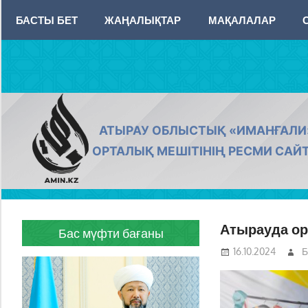
Skip
БАСТЫ БЕТ
ЖАҢАЛЫҚТАР
МАҚАЛАЛАР
to
content
AMIN.KZ
АТЫРАУ ОБЛЫСТЫҚ «ИМАНҒАЛИ
ОРТАЛЫҚ МЕШІТІНІҢ РЕСМИ САЙ
Атырауда ор
Бас мүфти бағаны
16.10.2024
Б