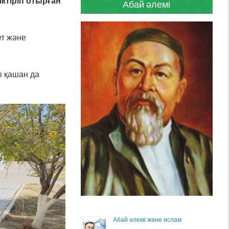
ктіріп отырған
Абай әлемі
ет және
ы қашан да
Абай әлемі және ислам