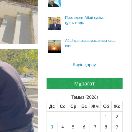
Президент Абай күнімен
құттықтады
Абайдың жиырмасыншы қара
сөзі
бәрін қарау
Мұрағат
Тамыз (2026)
Дс
Сс
Ср
Бс
Жм
Сб
Жс
1
2
3
4
5
6
7
8
9