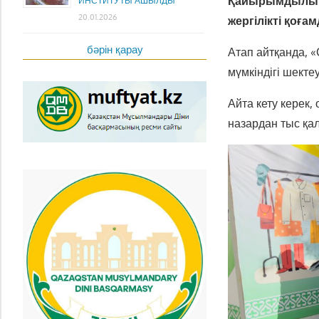
Қайырымдылық м
ИНСТИТУТЫ АШЫЛДЫ
20.01.2026
жергілікті қоға
бәрін қарау
Атап айтқанда, 
мүмкіндігі шектеу
Айта кету керек,
назардан тыс қа