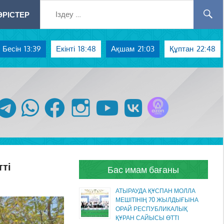
РІСТЕР
Бесін
13:39
Екінті
18:48
Ақшам
21:03
Құптан
22:48
Azan радиосы
telegram
whatsapp
facebook
instagram
youtube
vk
тті
Бас имам бағаны
АТЫРАУДА ҚҰСПАН МОЛЛА
МЕШІТІНІҢ 70 ЖЫЛДЫҒЫНА
ОРАЙ РЕСПУБЛИКАЛЫҚ
ҚҰРАН САЙЫСЫ ӨТТІ