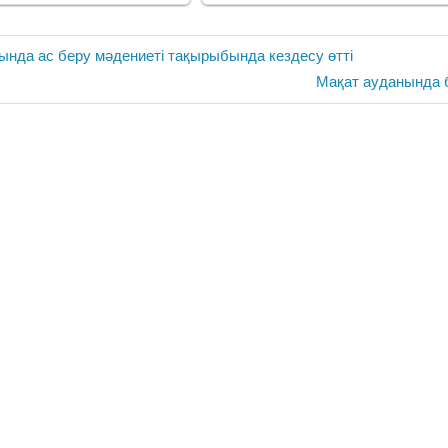
нда ас беру мәдениеті тақырыбында кездесу өтті
Next
Мақат ауданында б
Post: