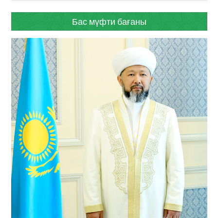
Бас мүфти бағаны