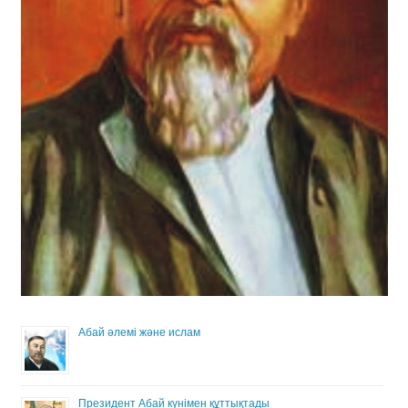
Абай әлемі және ислам
Президент Абай күнімен құттықтады