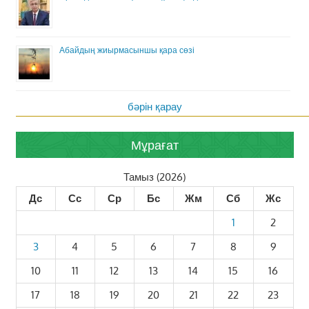
Абайдың жиырмасыншы қара сөзі
бәрін қарау
Мұрағат
Тамыз (2026)
Дс
Сс
Ср
Бс
Жм
Сб
Жс
1
2
3
4
5
6
7
8
9
10
11
12
13
14
15
16
17
18
19
20
21
22
23