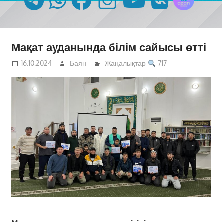
Мақат ауданында білім сайысы өтті
16.10.2024
Баян
Жаңалықтар
717