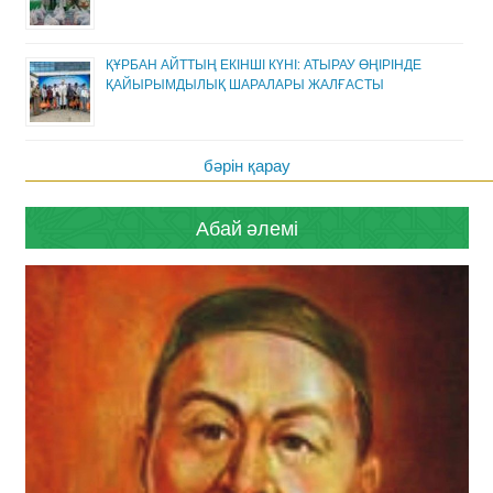
ҚҰРБАН АЙТТЫҢ ЕКІНШІ КҮНІ: АТЫРАУ ӨҢІРІНДЕ
ҚАЙЫРЫМДЫЛЫҚ ШАРАЛАРЫ ЖАЛҒАСТЫ
бәрін қарау
Абай әлемі