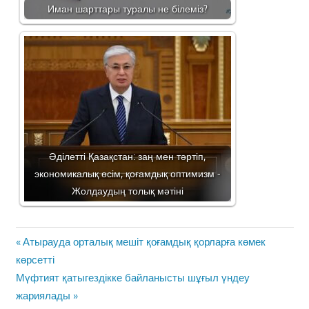
Иман шарттары туралы не білеміз?
Әділетті Қазақстан: заң мен тәртіп,
экономикалық өсім, қоғамдық оптимизм -
Жолдаудың толық мәтіні
Жазба
Previous
Атырауда орталық мешіт қоғамдық қорларға көмек
навигациясы
Post:
көрсетті
Next
Мүфтият қатыгездікке байланысты шұғыл үндеу
Post:
жариялады