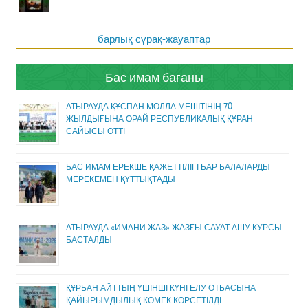
барлық сұрақ-жауаптар
Бас имам бағаны
АТЫРАУДА ҚҰСПАН МОЛЛА МЕШІТІНІҢ 70
ЖЫЛДЫҒЫНА ОРАЙ РЕСПУБЛИКАЛЫҚ ҚҰРАН
САЙЫСЫ ӨТТІ
БАС ИМАМ ЕРЕКШЕ ҚАЖЕТТІЛІГІ БАР БАЛАЛАРДЫ
МЕРЕКЕМЕН ҚҰТТЫҚТАДЫ
АТЫРАУДА «ИМАНИ ЖАЗ» ЖАЗҒЫ САУАТ АШУ КУРСЫ
БАСТАЛДЫ
ҚҰРБАН АЙТТЫҢ ҮШІНШІ КҮНІ ЕЛУ ОТБАСЫНА
ҚАЙЫРЫМДЫЛЫҚ КӨМЕК КӨРСЕТІЛДІ