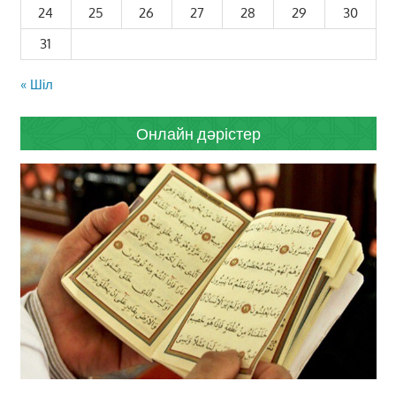
24
25
26
27
28
29
30
31
« Шіл
Онлайн дәрістер