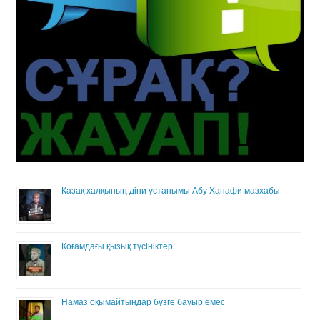
Қазақ халқының діни ұстанымы Абу Ханафи мазхабы
Қоғамдағы қызық түсініктер
Намаз оқымайтындар бузге бауыр емес