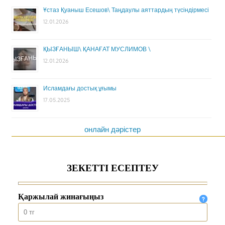
Ұстаз Қуаныш Есешов\ Таңдаулы аяттардың түсіндірмесі
12.01.2026
ҚЫЗҒАНЫШ\ ҚАНАҒАТ МУСЛИМОВ \
12.01.2026
Исламдағы достық ұғымы
17.05.2025
онлайн дәрістер