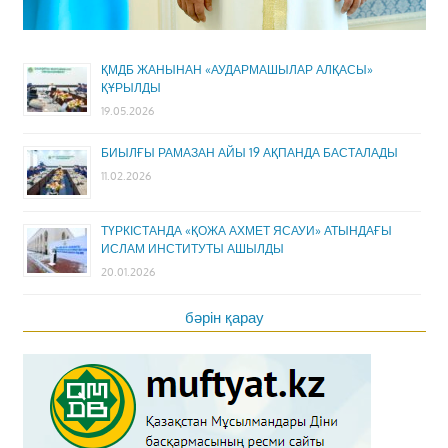
ҚМДБ ЖАНЫНАН «АУДАРМАШЫЛАР АЛҚАСЫ»
ҚҰРЫЛДЫ
19.05.2026
БИЫЛҒЫ РАМАЗАН АЙЫ 19 АҚПАНДА БАСТАЛАДЫ
11.02.2026
ТҮРКІСТАНДА «ҚОЖА АХМЕТ ЯСАУИ» АТЫНДАҒЫ
ИСЛАМ ИНСТИТУТЫ АШЫЛДЫ
20.01.2026
бәрін қарау