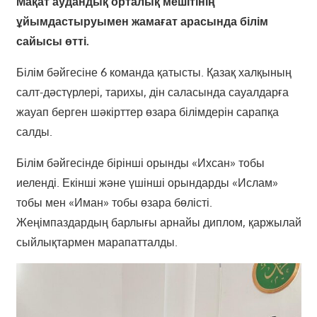
Мақат аудандық орталық мешітінің
ұйымдастыруымен жамағат арасында білім
сайысы өтті.
Білім бәйгесіне 6 команда қатысты. Қазақ халқының
салт-дәстүрлері, тарихы, дін саласында сауалдарға
жауап берген шәкірттер өзара білімдерін сарапқа
салды.
Білім бәйгесінде бірінші орынды «Ихсан» тобы
иеленді. Екінші және үшінші орындарды «Ислам»
тобы мен «Иман» тобы өзара бөлісті.
Жеңімпаздардың барлығы арнайы диплом, қаржылай
сыйлықтармен марапатталды.