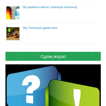
Әр адамның амалы таразыда өлшенеді
Әбу Талханың құрма бағы
Сұрақ-жауап