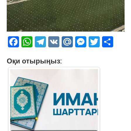
Facebook
WhatsApp
Telegram
VK
Mail.Ru
Messenger
Twitter
Share
Оқи отырыңыз: