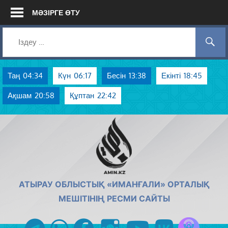
Skip
МӘЗІРГЕ ӨТУ
to
content
Таң
04:34
Күн
06:17
Бесін
13:38
Екінті
18:45
Ақшам
20:58
Құптан
22:42
AMIN.KZ
АТЫРАУ ОБЛЫСТЫҚ «ИМАНҒАЛИ» ОРТАЛЫҚ
МЕШІТІНІҢ РЕСМИ САЙТЫ
Azan радиос
telegram
whatsapp
facebook
instagram
youtube
vk