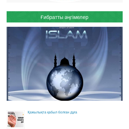
Ғибратты әңгімелер
Қажылықта қабыл болған дұға