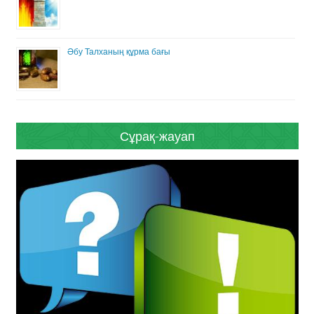
Әбу Талханың құрма бағы
Сұрақ-жауап