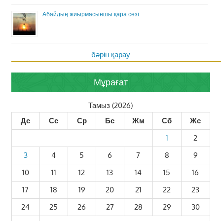
Абайдың жиырмасыншы қара сөзі
бәрін қарау
Мұрағат
Тамыз (2026)
Дс
Сс
Ср
Бс
Жм
Сб
Жс
1
2
3
4
5
6
7
8
9
10
11
12
13
14
15
16
17
18
19
20
21
22
23
24
25
26
27
28
29
30