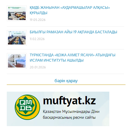
ҚМДБ ЖАНЫНАН «АУДАРМАШЫЛАР АЛҚАСЫ»
ҚҰРЫЛДЫ
19.05.2026
БИЫЛҒЫ РАМАЗАН АЙЫ 19 АҚПАНДА БАСТАЛАДЫ
11.02.2026
ТҮРКІСТАНДА «ҚОЖА АХМЕТ ЯСАУИ» АТЫНДАҒЫ
ИСЛАМ ИНСТИТУТЫ АШЫЛДЫ
20.01.2026
бәрін қарау