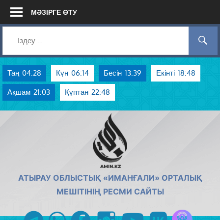
Skip
МӘЗІРГЕ ӨТУ
to
content
Таң
04:28
Күн
06:14
Бесін
13:39
Екінті
18:48
Ақшам
21:03
Құптан
22:48
AMIN.KZ
АТЫРАУ ОБЛЫСТЫҚ «ИМАНҒАЛИ» ОРТАЛЫҚ
МЕШІТІНІҢ РЕСМИ САЙТЫ
Azan радиос
telegram
whatsapp
facebook
instagram
youtube
vk