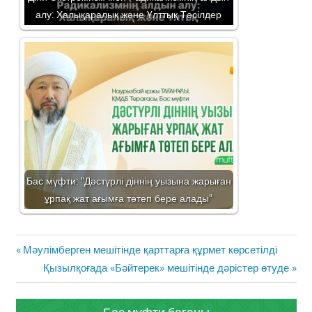
алу: Халықаралық және Ұлттық Тәсілдер
Бас мүфти: "Дәстүрлі діннің уызына жарыған
ұрпақ жат ағымға төтеп бере алады"
Жазба
Previous
Мәулімберген мешітінде қарттарға құрмет көрсетілді
навигациясы
Post:
Next
Қызылқоғада «Бәйтерек» мешітінде дәрістер өтуде
Post:
Бас мүфти бағаны