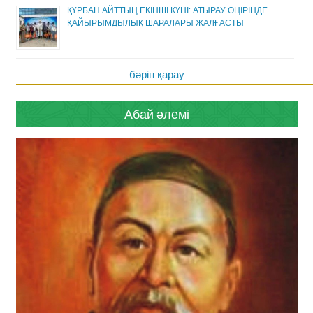
ҚҰРБАН АЙТТЫҢ ЕКІНШІ КҮНІ: АТЫРАУ ӨҢІРІНДЕ
ҚАЙЫРЫМДЫЛЫҚ ШАРАЛАРЫ ЖАЛҒАСТЫ
бәрін қарау
Абай әлемі