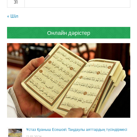
31
« Шіл
Онлайн дәрістер
Ұстаз Қуаныш Есешов\ Таңдаулы аяттардың түсіндірмесі
12.01.2026