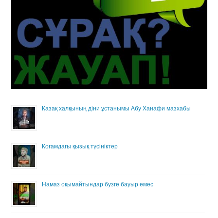
Қазақ халқының діни ұстанымы Абу Ханафи мазхабы
Қоғамдағы қызық түсініктер
Намаз оқымайтындар бузге бауыр емес