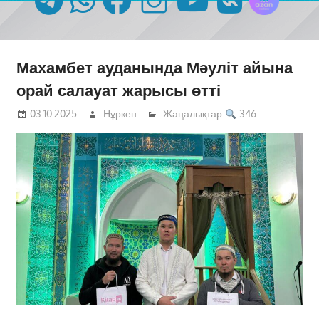
Махамбет ауданында Мәуліт айына
орай салауат жарысы өтті
03.10.2025
Нұркен
Жаңалықтар
346