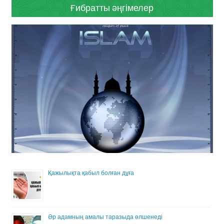
Ғибратты әңгімелер
Қажылықта қабыл болған дұға
Әр адамның амалы таразыда өлшенеді