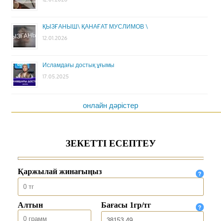
ҚЫЗҒАНЫШ\ ҚАНАҒАТ МУСЛИМОВ \
12.01.2026
Исламдағы достық ұғымы
17.05.2025
онлайн дәрістер