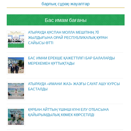
барлық сұрақ-жауаптар
Бас имам бағаны
АТЫРАУДА ҚҰСПАН МОЛЛА МЕШІТІНІҢ 70
ЖЫЛДЫҒЫНА ОРАЙ РЕСПУБЛИКАЛЫҚ ҚҰРАН
САЙЫСЫ ӨТТІ
БАС ИМАМ ЕРЕКШЕ ҚАЖЕТТІЛІГІ БАР БАЛАЛАРДЫ
МЕРЕКЕМЕН ҚҰТТЫҚТАДЫ
АТЫРАУДА «ИМАНИ ЖАЗ» ЖАЗҒЫ САУАТ АШУ КУРСЫ
БАСТАЛДЫ
ҚҰРБАН АЙТТЫҢ ҮШІНШІ КҮНІ ЕЛУ ОТБАСЫНА
ҚАЙЫРЫМДЫЛЫҚ КӨМЕК КӨРСЕТІЛДІ