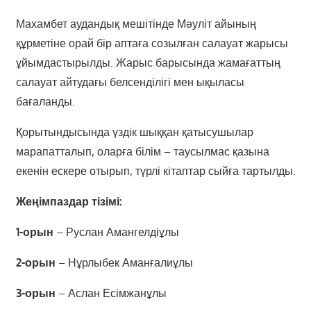
Махамбет аудандық мешітінде Мәуліт айының
құрметіне орай бір аптаға созылған салауат жарысы
ұйымдастырылды. Жарыс барысында жамағаттың
салауат айтудағы белсенділігі мен ықыласы
бағаланды.
Қорытындысында үздік шыққан қатысушылар
марапатталып, оларға білім – таусылмас қазына
екенін ескере отырып, түрлі кітаптар сыйға тартылды.
Жеңімпаздар тізімі:
1-орын
– Руслан Амангелдіұлы
2-орын
– Нұрлыбек Аманғалиұлы
3-орын
– Аслан Есімжанұлы