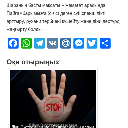
Шараның басты мақсаты – жамағат арасында
Пайғамбарымызға (с.ғ.с) деген сүйіспеншілікті
арттыру, рухани тәрбиені күшейту және діни дәстүрді
жаңғырту болды.
Facebook
WhatsApp
Telegram
VK
Mail.Ru
Messenger
Twitter
Share
Оқи отырыңыз:
Діни Экстремизм мен Радикализмнің алдын