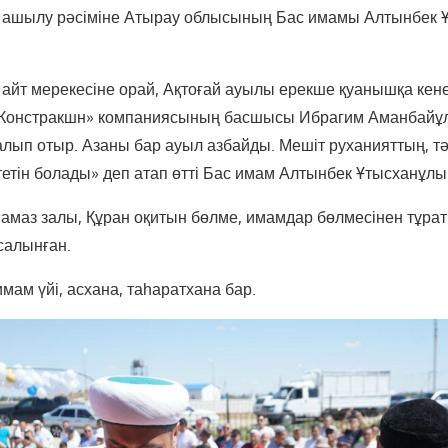
ң ашылу рәсіміне Атырау облысының Бас имамы Алтынбек 
 айт мерекесіне орай, Ақтоғай ауылы ерекше қуанышқа кене
у Констракшн» компаниясының басшысы Ибрагим Аманбайұ
алып отыр. Азаны бар ауыл азбайды. Мешіт руханияттың, т
тетін болады» деп атап өтті Бас имам Алтынбек Ұтысханұлы
намаз залы, Құран оқитын бөлме, имамдар бөлмесінен тұра
салынған.
мам үйі, асхана, таһаратхана бар.