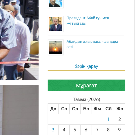
Президент Абай күнімен
құттықтады
Абайдың жиырмасыншы қара
сөзі
бәрін қарау
Мұрағат
Тамыз (2026)
Дс
Сс
Ср
Бс
Жм
Сб
Жс
1
2
3
4
5
6
7
8
9