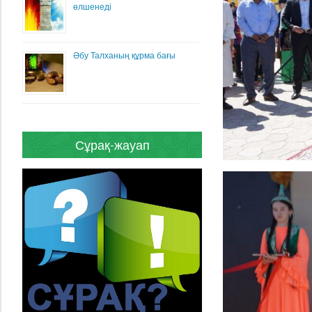
өлшенеді
Әбу Талханың құрма бағы
Сұрақ-жауап