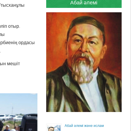
Абай әлемі
Ұтысханұлы
ліп отыр.
лы
әрбиенің ордасы
.
тын мешіт
Абай әлемі және ислам