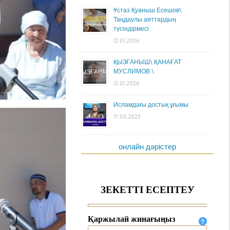
Ұстаз Қуаныш Есешов\
Таңдаулы аяттардың
түсіндірмесі
12.01.2026
ҚЫЗҒАНЫШ\ ҚАНАҒАТ
МУСЛИМОВ \
12.01.2026
Исламдағы достық ұғымы
17.05.2025
онлайн дәрістер