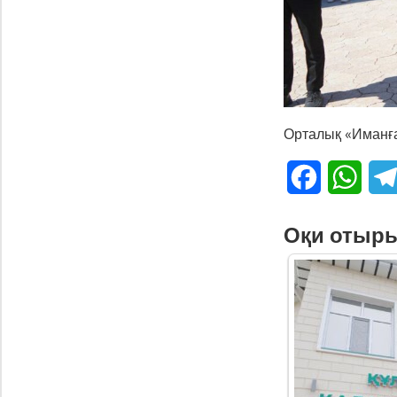
Орталық «Иманға
Facebook
What
Оқи отыр