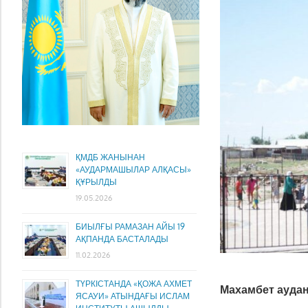
ҚМДБ ЖАНЫНАН
«АУДАРМАШЫЛАР АЛҚАСЫ»
ҚҰРЫЛДЫ
19.05.2026
БИЫЛҒЫ РАМАЗАН АЙЫ 19
АҚПАНДА БАСТАЛАДЫ
11.02.2026
ТҮРКІСТАНДА «ҚОЖА АХМЕТ
Махамбет аудан
ЯСАУИ» АТЫНДАҒЫ ИСЛАМ