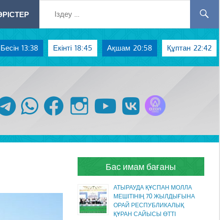
РІСТЕР
Бесін
13:38
Екінті
18:45
Ақшам
20:58
Құптан
22:42
Azan радиосы
telegram
whatsapp
facebook
instagram
youtube
vk
Бас имам бағаны
АТЫРАУДА ҚҰСПАН МОЛЛА
МЕШІТІНІҢ 70 ЖЫЛДЫҒЫНА
ОРАЙ РЕСПУБЛИКАЛЫҚ
ҚҰРАН САЙЫСЫ ӨТТІ