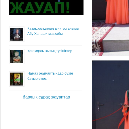
Қазақ халқының діни ұстанымы
Абу Ханафи мазхабы
Қоғамдағы қызық түсініктер
Намаз оқымайтындар бузге
бауыр емес
барлық сұрақ-жауаптар