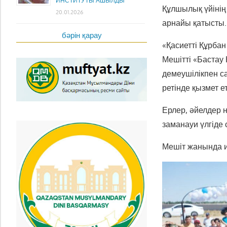
ИНСТИТУТЫ АШЫЛДЫ
Құлшылық үйіні
20.01.2026
арнайы қатысты.
бәрін қарау
«Қасиетті Құрбан
Мешітті «Баста
демеушілікпен с
ретінде қызмет е
Ерлер, әйелдер 
заманауи үлгіде 
Мешіт жанында и