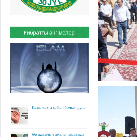
Ғибратты әңгімелер
Қажылықта қабыл болған дұға
Әр адамның амалы таразыда