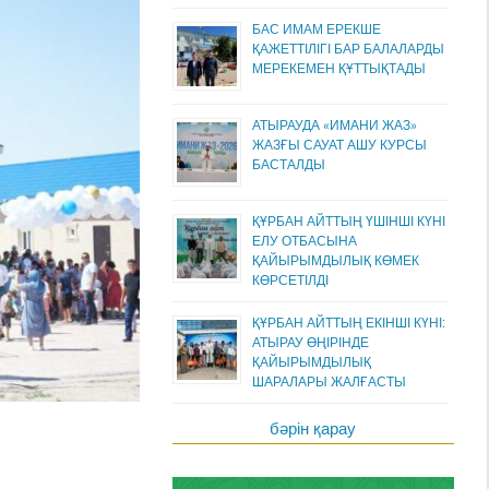
БАС ИМАМ ЕРЕКШЕ
ҚАЖЕТТІЛІГІ БАР БАЛАЛАРДЫ
МЕРЕКЕМЕН ҚҰТТЫҚТАДЫ
АТЫРАУДА «ИМАНИ ЖАЗ»
ЖАЗҒЫ САУАТ АШУ КУРСЫ
БАСТАЛДЫ
ҚҰРБАН АЙТТЫҢ ҮШІНШІ КҮНІ
ЕЛУ ОТБАСЫНА
ҚАЙЫРЫМДЫЛЫҚ КӨМЕК
КӨРСЕТІЛДІ
ҚҰРБАН АЙТТЫҢ ЕКІНШІ КҮНІ:
АТЫРАУ ӨҢІРІНДЕ
ҚАЙЫРЫМДЫЛЫҚ
ШАРАЛАРЫ ЖАЛҒАСТЫ
бәрін қарау