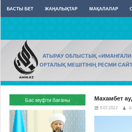
Skip
БАСТЫ БЕТ
ЖАҢАЛЫҚТАР
МАҚАЛАЛАР
to
content
AMIN.KZ
АТЫРАУ ОБЛЫСТЫҚ «ИМАНҒАЛИ
ОРТАЛЫҚ МЕШІТІНІҢ РЕСМИ САЙ
Махамбет а
Бас мүфти бағаны
11.07.2022
Б