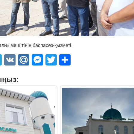
ли» мешітінің баспасөз-қызметі.
sApp
Telegram
VK
Mail.Ru
Messenger
Twitter
Share
ыңыз: