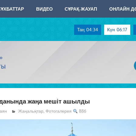
СҰХБАТТАР
ВИДЕО
СҰРАҚ-ЖАУАП
ОНЛАЙН ДӘ
Таң
04:34
Күн
06:17
»
ТЫ
уданында жаңа мешіт ашылды
аян
Жаңалықтар
,
Фотогалерея
886