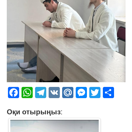
Facebook
WhatsApp
Telegram
VK
Mail.Ru
Messenger
Twitter
Share
Оқи отырыңыз: