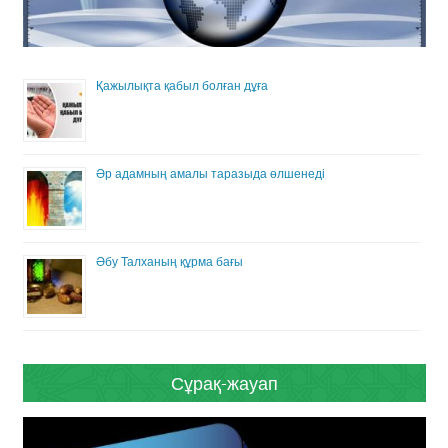
Қажылықта қабыл болған дұға
Әр адамның амалы таразыда өлшенеді
Әбу Талханың құрма бағы
Сұрақ-жауап