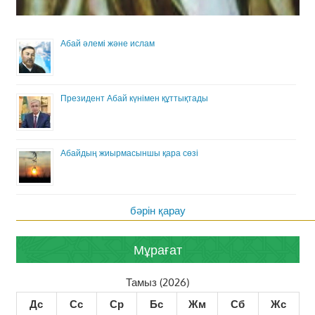
Абай әлемі және ислам
Президент Абай күнімен құттықтады
Абайдың жиырмасыншы қара сөзі
бәрін қарау
Мұрағат
Тамыз (2026)
Дс
Сс
Ср
Бс
Жм
Сб
Жс