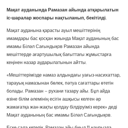
Мақат ауданында Рамазан айында атқарылатын
іс-шаралар жоспары нақтыланып, бекітілді.
Мақат ауданына қарасты ауыл мешіттерінің
имамдары бас қосқан жиында Мақат ауданының бас
имамы Біләл Сағындықов Рамазан айында
мешіттерде ағартушылық бағыттағы жұмыстарға
кеңінен назар аударылатынын айтты.
«Мешіттерімізде намаз алдындағы уағыз-насихаттар,
тарауық намазынан бөлек, пәтуа сағаттары өтетін
болады. Рамазан – рухани тазару айы. Бұл айда
өзіне білім әлемінің есігін ашқысы келген әр
жамағатқа жан-жақты қолдау білдіруіміз керек» деді
Мақат ауданының бас имамы Біләл Сағындықов.
Еске сала кетелік, Рамазан айы биыл 11 наурызда