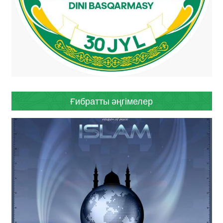
Ғибратты әңгімелер