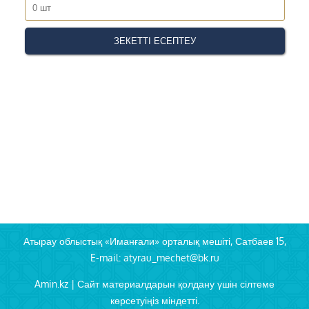
Атырау облыстық «Иманғали» орталық мешіті, Сатбаев 15,
E-mail: atyrau_mechet@bk.ru
Amin.kz | Сайт материалдарын қолдану үшін сілтеме
көрсетуіңіз міндетті.