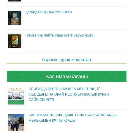
Қоғамдағы қызық түсініктер
Намаз оқымайтындар бузге бауыр емес
барлық сұрақ-жауаптар
Бас имам бағаны
АТЫРАУДА ҚҰСПАН МОЛЛА МЕШІТІНІҢ 70
ЖЫЛДЫҒЫНА ОРАЙ РЕСПУБЛИКАЛЫҚ ҚҰРАН
САЙЫСЫ ӨТТІ
БАС ИМАМ ЕРЕКШЕ ҚАЖЕТТІЛІГІ БАР БАЛАЛАРДЫ
МЕРЕКЕМЕН ҚҰТТЫҚТАДЫ