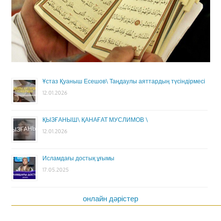
Ұстаз Қуаныш Есешов\ Таңдаулы аяттардың түсіндірмесі
12.01.2026
ҚЫЗҒАНЫШ\ ҚАНАҒАТ МУСЛИМОВ \
12.01.2026
Исламдағы достық ұғымы
17.05.2025
онлайн дәрістер