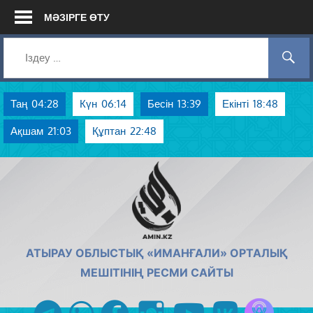
Skip
МӘЗІРГЕ ӨТУ
to
content
Таң
04:28
Күн
06:14
Бесін
13:39
Екінті
18:48
Ақшам
21:03
Құптан
22:48
AMIN.KZ
АТЫРАУ ОБЛЫСТЫҚ «ИМАНҒАЛИ» ОРТАЛЫҚ
МЕШІТІНІҢ РЕСМИ САЙТЫ
Azan радиос
telegram
whatsapp
facebook
instagram
youtube
vk