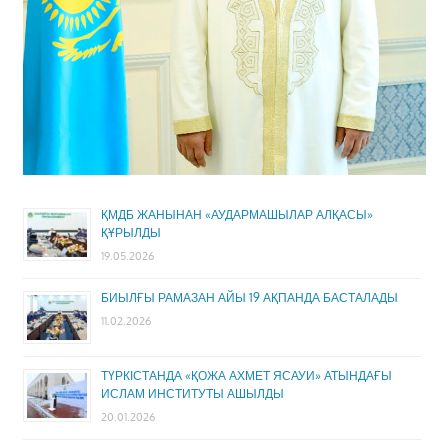
ҚМДБ ЖАНЫНАН «АУДАРМАШЫЛАР АЛҚАСЫ»
ҚҰРЫЛДЫ
19.05.2026
БИЫЛҒЫ РАМАЗАН АЙЫ 19 АҚПАНДА БАСТАЛАДЫ
11.02.2026
ТҮРКІСТАНДА «ҚОЖА АХМЕТ ЯСАУИ» АТЫНДАҒЫ
ИСЛАМ ИНСТИТУТЫ АШЫЛДЫ
20.01.2026