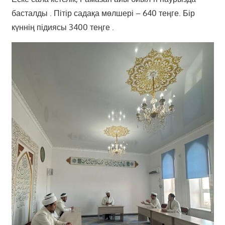
басталды . Пітір садақа мөлшері – 640 теңге. Бір
күннің підиясы 3400 теңге .