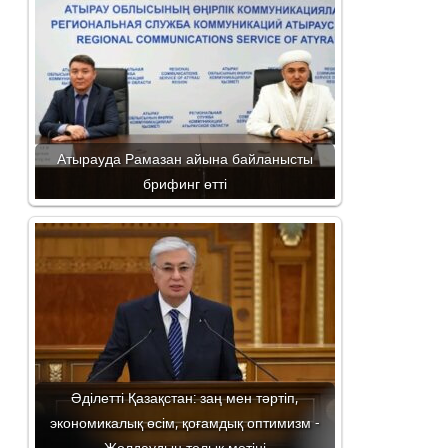
Атырауда Рамазан айына байланысты
брифинг өтті
Әділетті Қазақстан: заң мен тәртіп,
экономикалық өсім, қоғамдық оптимизм -
Жолдаудың толық мәтіні