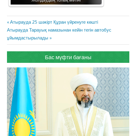
Жазба
Previous
Атырауда 25 шәкірт Құран үйренуге көшті
навигациясы
Next
Post:
Атырауда Тарауық намазынан кейін тегін автобус
Post:
ұйымдастырылады
Бас мүфти бағаны