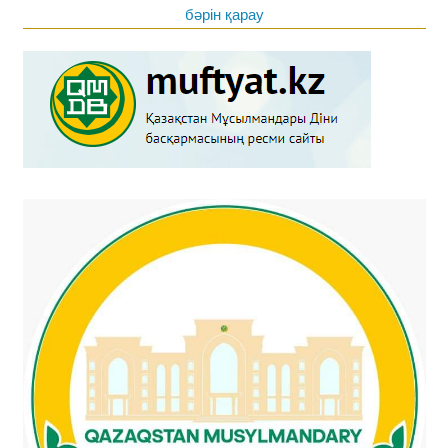
бәрін қарау