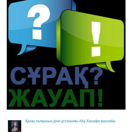
Қазақ халқының діни ұстанымы Абу Ханафи мазхабы