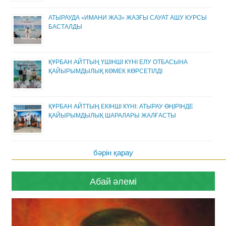
АТЫРАУДА «ИМАНИ ЖАЗ» ЖАЗҒЫ САУАТ АШУ КУРСЫ
БАСТАЛДЫ
ҚҰРБАН АЙТТЫҢ ҮШІНШІ КҮНІ ЕЛУ ОТБАСЫНА
ҚАЙЫРЫМДЫЛЫҚ КӨМЕК КӨРСЕТІЛДІ
ҚҰРБАН АЙТТЫҢ ЕКІНШІ КҮНІ: АТЫРАУ ӨҢІРІНДЕ
ҚАЙЫРЫМДЫЛЫҚ ШАРАЛАРЫ ЖАЛҒАСТЫ
бәрін қарау
Абай әлемі