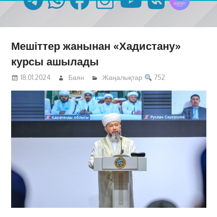
Мешіттер жанынан «Хадистану»
курсы ашылады
18.01.2024
Баян
Жаңалықтар
752