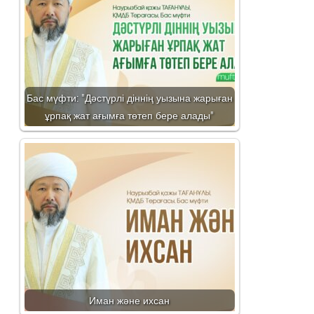
Бас мүфти: "Дәстүрлі діннің уызына жарыған
ұрпақ жат ағымға төтеп бере алады"
Иман және ихсан