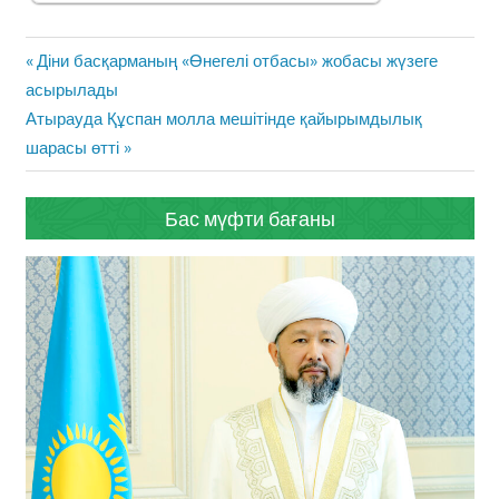
Жазба
Previous
Діни басқарманың «Өнегелі отбасы» жобасы жүзеге
навигациясы
Post:
асырылады
Next
Атырауда Құспан молла мешітінде қайырымдылық
Post:
шарасы өтті
Бас мүфти бағаны