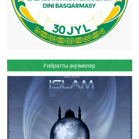
Ғибратты әңгімелер