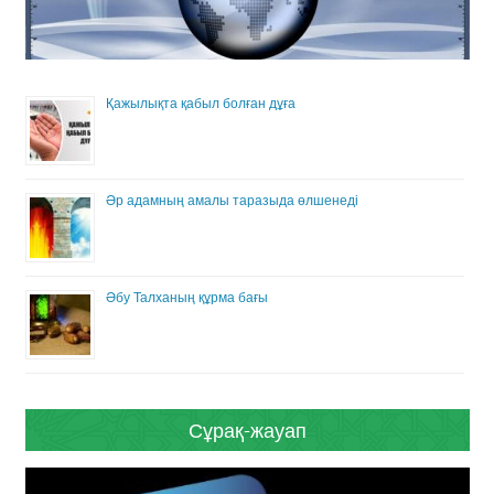
Қажылықта қабыл болған дұға
Әр адамның амалы таразыда өлшенеді
Әбу Талханың құрма бағы
Сұрақ-жауап