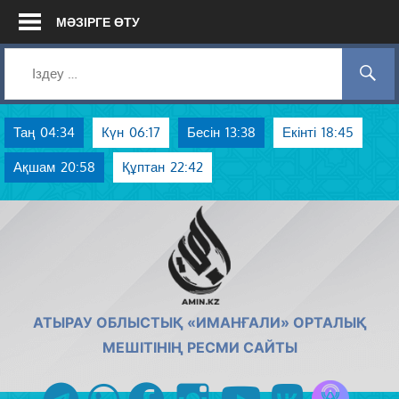
Skip
МӘЗІРГЕ ӨТУ
to
content
Таң
04:34
Күн
06:17
Бесін
13:38
Екінті
18:45
Ақшам
20:58
Құптан
22:42
AMIN.KZ
АТЫРАУ ОБЛЫСТЫҚ «ИМАНҒАЛИ» ОРТАЛЫҚ
МЕШІТІНІҢ РЕСМИ САЙТЫ
Azan радиос
telegram
whatsapp
facebook
instagram
youtube
vk