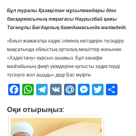
Бұл туралы Қазақстан мұсылмандары діни
басқармасының төрағасы Наурызбай қажы
Тағанұлы Бағдарлық баяндамасында мәлімдеді.
«Биыл жамағатқа хадис ілімінің негіздерін түсіндіру
мақсатында облыстық орталық мешіттер жанынан
«Хадистану» курсын ашамыз. Бұл ханафи
мәзһабының фиқһ үкімдеріне қатысты хадистерді
түсінуге жол ашады» деді Бас мүфти.
Facebook
WhatsApp
Telegram
VK
Mail.Ru
Messenger
Twitter
Share
Оқи отырыңыз: