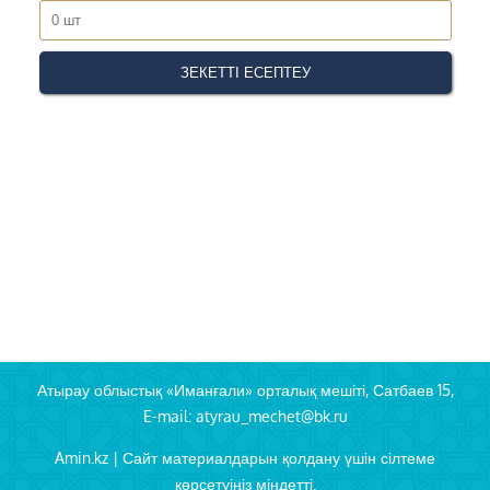
Атырау облыстық «Иманғали» орталық мешіті, Сатбаев 15,
E-mail: atyrau_mechet@bk.ru
Amin.kz | Сайт материалдарын қолдану үшін сілтеме
көрсетуіңіз міндетті.