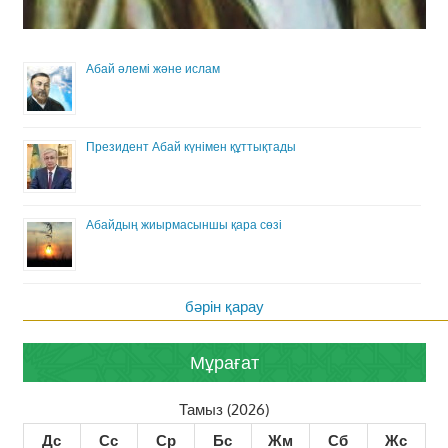
Абай әлемі және ислам
Президент Абай күнімен құттықтады
Абайдың жиырмасыншы қара сөзі
бәрін қарау
Мұрағат
Тамыз (2026)
Дс
Сс
Ср
Бс
Жм
Сб
Жс