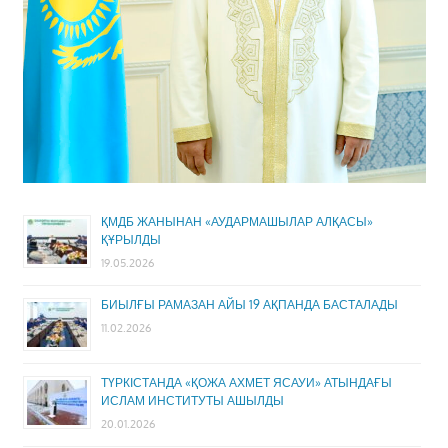
ҚМДБ ЖАНЫНАН «АУДАРМАШЫЛАР АЛҚАСЫ»
ҚҰРЫЛДЫ
19.05.2026
БИЫЛҒЫ РАМАЗАН АЙЫ 19 АҚПАНДА БАСТАЛАДЫ
11.02.2026
ТҮРКІСТАНДА «ҚОЖА АХМЕТ ЯСАУИ» АТЫНДАҒЫ
ИСЛАМ ИНСТИТУТЫ АШЫЛДЫ
20.01.2026