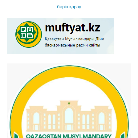
бәрін қарау