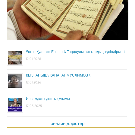
Ұстаз Қуаныш Есешов\ Таңдаулы аяттардың түсіндірмесі
12.01.2026
ҚЫЗҒАНЫШ\ ҚАНАҒАТ МУСЛИМОВ \
12.01.2026
Исламдағы достық ұғымы
17.05.2025
онлайн дәрістер