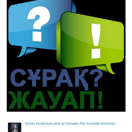
Қазақ халқының діни ұстанымы Абу Ханафи мазхабы