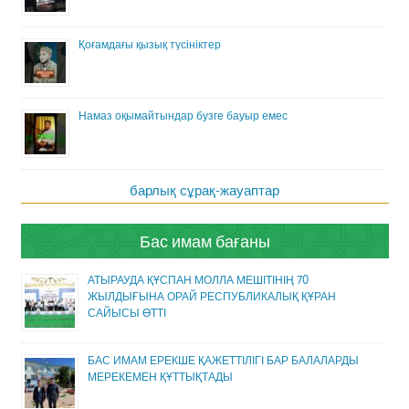
Қоғамдағы қызық түсініктер
Намаз оқымайтындар бузге бауыр емес
барлық сұрақ-жауаптар
Бас имам бағаны
АТЫРАУДА ҚҰСПАН МОЛЛА МЕШІТІНІҢ 70
ЖЫЛДЫҒЫНА ОРАЙ РЕСПУБЛИКАЛЫҚ ҚҰРАН
САЙЫСЫ ӨТТІ
БАС ИМАМ ЕРЕКШЕ ҚАЖЕТТІЛІГІ БАР БАЛАЛАРДЫ
МЕРЕКЕМЕН ҚҰТТЫҚТАДЫ