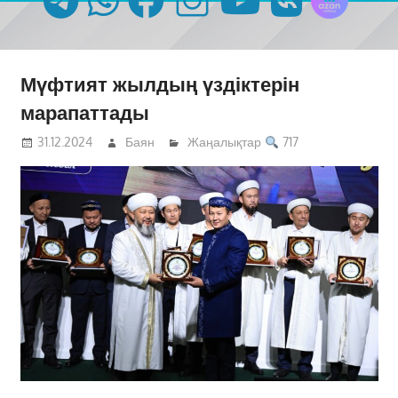
Мүфтият жылдың үздіктерін
марапаттады
31.12.2024
Баян
Жаңалықтар
717