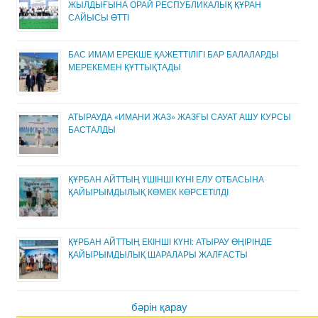
ЖЫЛДЫҒЫНА ОРАЙ РЕСПУБЛИКАЛЫҚ ҚҰРАН
САЙЫСЫ ӨТТІ
БАС ИМАМ ЕРЕКШЕ ҚАЖЕТТІЛІГІ БАР БАЛАЛАРДЫ
МЕРЕКЕМЕН ҚҰТТЫҚТАДЫ
АТЫРАУДА «ИМАНИ ЖАЗ» ЖАЗҒЫ САУАТ АШУ КУРСЫ
БАСТАЛДЫ
ҚҰРБАН АЙТТЫҢ ҮШІНШІ КҮНІ ЕЛУ ОТБАСЫНА
ҚАЙЫРЫМДЫЛЫҚ КӨМЕК КӨРСЕТІЛДІ
ҚҰРБАН АЙТТЫҢ ЕКІНШІ КҮНІ: АТЫРАУ ӨҢІРІНДЕ
ҚАЙЫРЫМДЫЛЫҚ ШАРАЛАРЫ ЖАЛҒАСТЫ
бәрін қарау