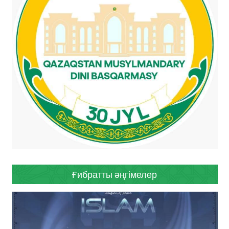
Ғибратты әңгімелер