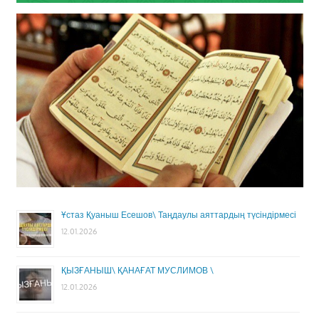
Ұстаз Қуаныш Есешов\ Таңдаулы аяттардың түсіндірмесі
12.01.2026
ҚЫЗҒАНЫШ\ ҚАНАҒАТ МУСЛИМОВ \
12.01.2026