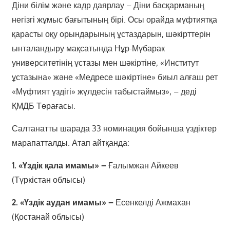
Діни білім және кадр даярлау – Діни басқарманың
негізгі жұмыс бағытының бірі. Осы орайда мүфтиятқа
қарасты оқу орындарының ұстаздарын, шәкірттерін
ынталандыру мақсатында Нұр-Мүбарак
университетінің ұстазы мен шәкіртіне, «Институт
ұстазына» және «Медресе шәкіртіне» биыл алғаш рет
«Мүфтият үздігі» жүлдесін табыстаймыз», – деді
ҚМДБ Төрағасы.
Салтанатты шарада 33 номинация бойынша үздіктер
марапатталды. Атап айтқанда:
1. «Үздік қала имамы» –
Ғалымжан Айкеев
(Түркістан облысы)
2. «Үздік аудан имамы» –
Есенкелді Ажмахан
(Қостанай облысы)