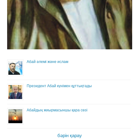
Абай әлемі және ислам
Президент Абай күнімен құттықтады
Абайдың жиырмасыншы қара сөзі
бәрін қарау