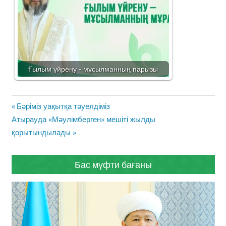
Ғылым үйрену - мұсылманның парызы
Жазба
Previous
Бәріміз уақытқа тәуелдіміз
навигациясы
Next
Post:
Атырауда «Мәулімберген» мешіті жылды
Post:
қорытындылады
Бас мүфти бағаны