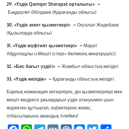
29. «Үздік Qamqor Sharapat орталығы» –
Бақдәулет Әбілдаев (Қарағанды облысы)
30. «Үздік зекет қызметкері» –
Оңталап Жидебаев
(Қызылорда облысы)
31. «Үздік мүфтият қызметкері» –
Марат
Абдуллаұлы («Мешіт істері» бөлімінің меңгерушісі)
32. «Бес бағыт үздігі» –
Жамбыл облыстық өкілдігі
33. «Үздік өкілдік» –
Қарағанды облыстық өкілдігі
Барлық номинация иегерлерін, дін қызметкерлері мен
мешіт-медресе ұжымдарын үздік атануымен шын
жүректен құттықтап, еңбектеріне жеміс,
отбасыларына амандық тілейміз!