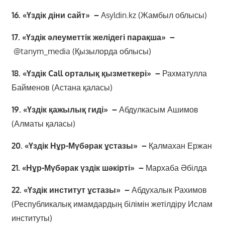
16. «Үздік діни сайт» –
Asyldin.kz (Жамбыл облысы)
17. «Үздік әлеуметтік желідегі парақша» –
@tanym_media (Қызылорда облысы)
18. «Үздік Call орталық қызметкері» –
Рахматулла
Байменов (Астана қаласы)
19. «Үздік қажылық гиді» –
Абдулкасым Ашимов
(Алматы қаласы)
20. «Үздік Нұр-Мүбәрак ұстазы» –
Қалмахан Ержан
21. «Нұр-Мүбәрак үздік шәкірті» –
Мархаба Әбілда
22. «Үздік институт ұстазы» –
Абдухалык Рахимов
(Республикалық имамдардың білімін жетілдіру Ислам
институты)