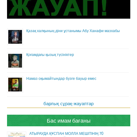
Қазақ халқының діни ұстанымы Абу Ханафи мазхабы
Қоғамдағы қызық түсініктер
Намаз оқымайтындар бузге бауыр емес
барлық сұрақ-жауаптар
Бас имам бағаны
АТЫРАУДА ҚҰСПАН МОЛЛА МЕШІТІНІҢ 70