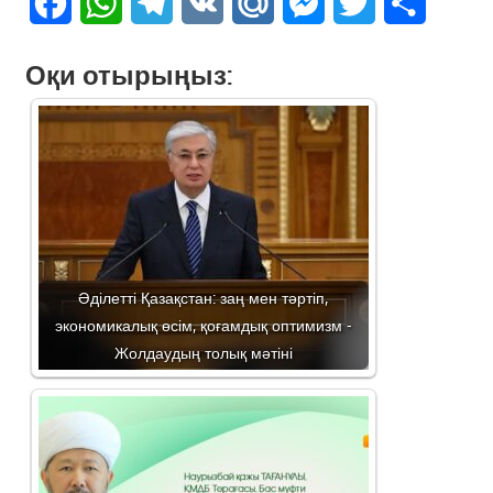
Facebook
WhatsApp
Telegram
VK
Mail.Ru
Messenger
Twitter
Share
Оқи отырыңыз:
Әділетті Қазақстан: заң мен тәртіп,
экономикалық өсім, қоғамдық оптимизм -
Жолдаудың толық мәтіні