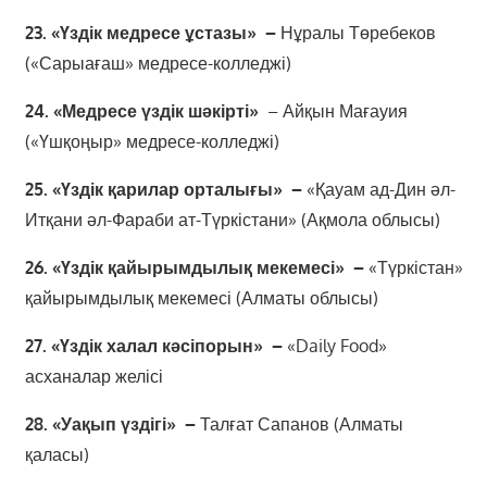
23. «Үздік медресе ұстазы» –
Нұралы Төребеков
(«Сарыағаш» медресе-колледжі)
24. «Медресе үздік шәкірті»
– Айқын Мағауия
(«Үшқоңыр» медресе-колледжі)
25. «Үздік қарилар орталығы» –
«Қауам ад-Дин әл-
Итқани әл-Фараби ат-Түркістани» (Ақмола облысы)
26. «Үздік қайырымдылық мекемесі» –
«Түркістан»
қайырымдылық мекемесі (Алматы облысы)
27. «Үздік халал кәсіпорын» –
«Daily Food»
асханалар желісі
28. «Уақып үздігі» –
Талғат Сапанов (Алматы
қаласы)