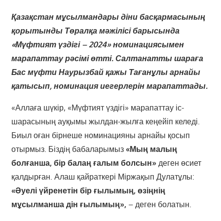
Қазақстан мұсылмандары діни басқармасының
қорытынды Төралқа мәжілісі барысында
«Мүфтият үздігі – 2024» номинациясымен
марапаттау рәсімі өтті. Салтанатты шараға
Бас мүфти Наурызбай қажы Тағанұлы арнайы
қатысып, номинация иегерлерін марапаттады.
«Аллаға шүкір, «Мүфтият үздігі» марапаттау іс-
шарасының ауқымы жылдан-жылға кеңейіп келеді.
Биыл оған бірнеше номинацияны арнайы қосып
отырмыз. Біздің бабаларымыз
«Мың малың
болғанша, бір балаң ғалым болсын»
деген өсиет
қалдырған. Алаш қайраткері Міржақып Дулатұлы:
«Әуелі үйренетін бір ғылымың, өзіңнің
мұсылманша дін ғылымың»,
– деген болатын.