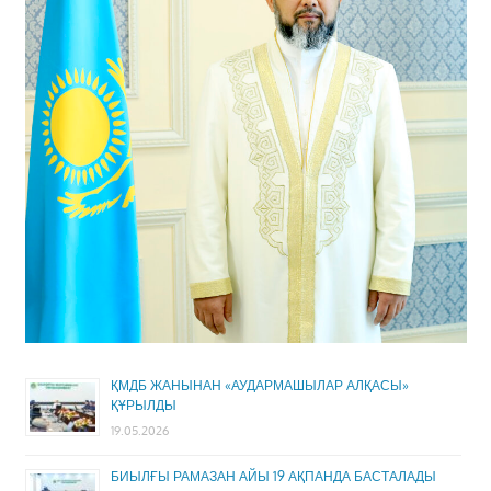
ҚМДБ ЖАНЫНАН «АУДАРМАШЫЛАР АЛҚАСЫ»
ҚҰРЫЛДЫ
19.05.2026
БИЫЛҒЫ РАМАЗАН АЙЫ 19 АҚПАНДА БАСТАЛАДЫ