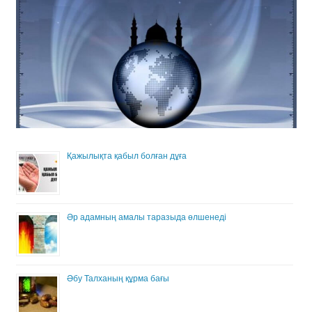
Қажылықта қабыл болған дұға
Әр адамның амалы таразыда өлшенеді
Әбу Талханың құрма бағы