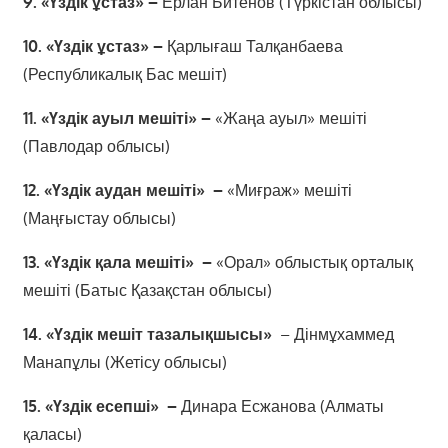
9. «Үздік ұстаз» –
Ерлан Битенов (Түркістан облысы)
10. «Үздік ұстаз» –
Қарлығаш Талқанбаева
(Республикалық Бас мешіт)
11. «Үздік ауыл мешіті» –
«Жаңа ауыл» мешіті
(Павлодар облысы)
12. «Үздік аудан мешіті» –
«Миғраж» мешіті
(Маңғыстау облысы)
13. «Үздік қала мешіті» –
«Орал» облыстық орталық
мешіті (Батыс Қазақстан облысы)
14. «Үздік мешіт тазалықшысы»
– Дінмұхаммед
Манапұлы (Жетісу облысы)
15. «Үздік есепші» –
Динара Есжанова (Алматы
қаласы)