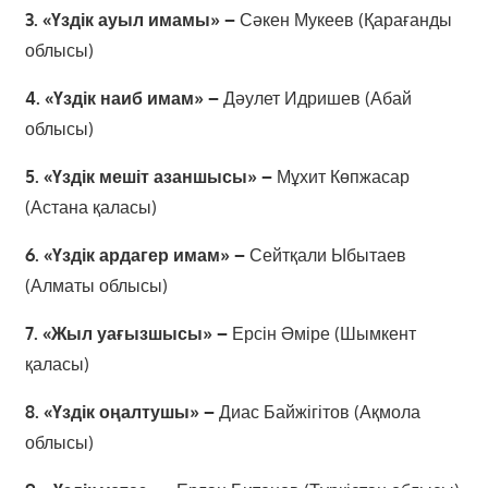
3. «Үздік ауыл имамы» –
Сәкен Мукеев (Қарағанды
облысы)
4. «Үздік наиб имам» –
Дәулет Идришев (Абай
облысы)
5. «Үздік мешіт азаншысы» –
Мұхит Көпжасар
(Астана қаласы)
6. «Үздік ардагер имам» –
Сейтқали Ыбытаев
(Алматы облысы)
7. «Жыл уағызшысы» –
Ерсін Әміре (Шымкент
қаласы)
8. «Үздік оңалтушы» –
Диас Байжігітов (Ақмола
облысы)