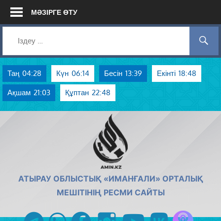
Skip
МӘЗІРГЕ ӨТУ
to
content
Таң
04:28
Күн
06:14
Бесін
13:39
Екінті
18:48
Ақшам
21:03
Құптан
22:48
AMIN.KZ
АТЫРАУ ОБЛЫСТЫҚ «ИМАНҒАЛИ» ОРТАЛЫҚ
МЕШІТІНІҢ РЕСМИ САЙТЫ
Azan радиос
telegram
whatsapp
facebook
instagram
youtube
vk