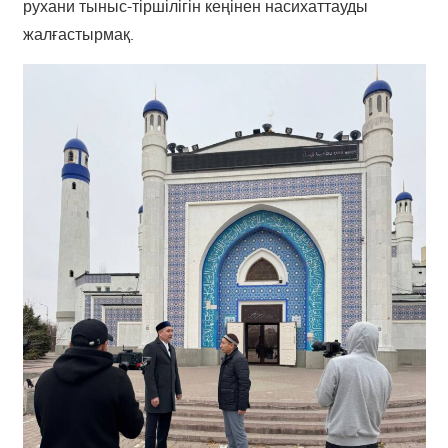
рухани тыныс-тіршілігін кеңінен насихаттауды
жалғастырмақ.