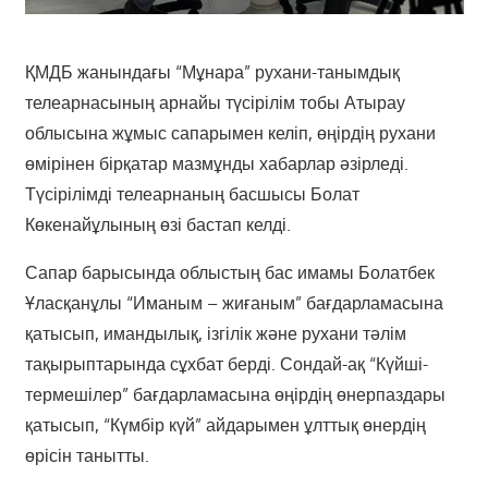
ҚМДБ жанындағы “Мұнара” рухани-танымдық
телеарнасының арнайы түсірілім тобы Атырау
облысына жұмыс сапарымен келіп, өңірдің рухани
өмірінен бірқатар мазмұнды хабарлар әзірледі.
Түсірілімді телеарнаның басшысы Болат
Көкенайұлының өзі бастап келді.
Сапар барысында облыстың бас имамы Болатбек
Ұласқанұлы “Иманым – жиғаным” бағдарламасына
қатысып, имандылық, ізгілік және рухани тәлім
тақырыптарында сұхбат берді. Сондай-ақ “Күйші-
термешілер” бағдарламасына өңірдің өнерпаздары
қатысып, “Күмбір күй” айдарымен ұлттық өнердің
өрісін танытты.