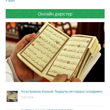
« Шіл
Онлайн дәрістер
Ұстаз Қуаныш Есешов\ Таңдаулы аяттардың түсіндірмесі
12.01.2026