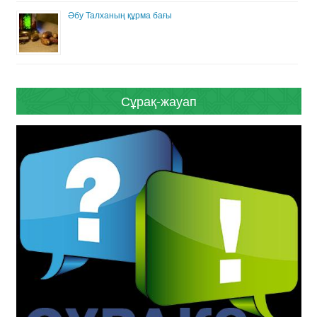
Әбу Талханың құрма бағы
Сұрақ-жауап