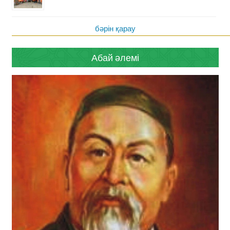
бәрін қарау
Абай әлемі