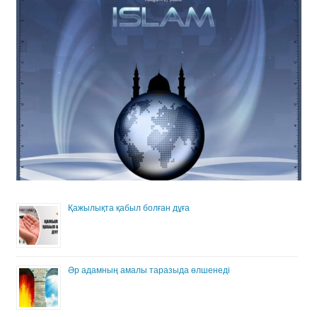
Қажылықта қабыл болған дұға
Әр адамның амалы таразыда өлшенеді