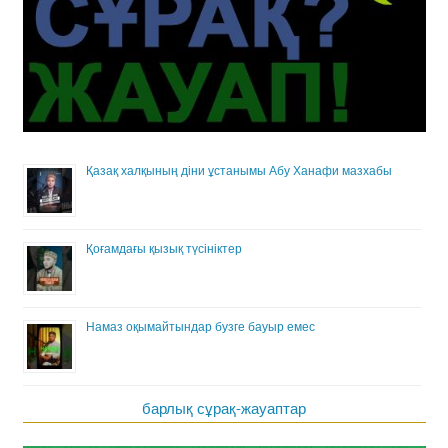
Қазақ халқының діни ұстанымы Абу Ханафи мазхабы
Қоғамдағы қызық түсініктер
Намаз оқымайтындар бузге бауыр емес
барлық сұрақ-жауаптар