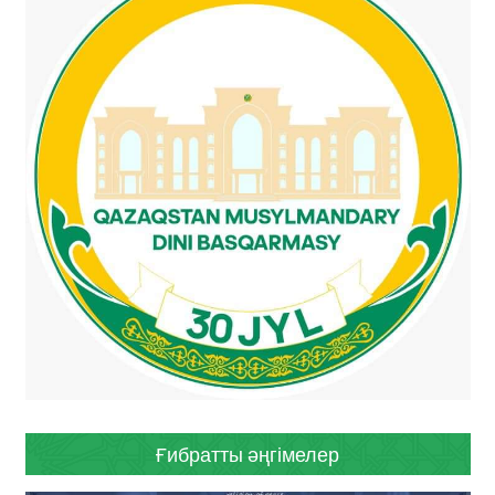
Ғибратты әңгімелер