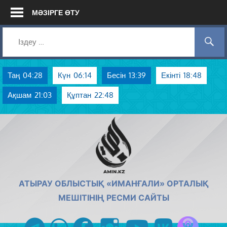
Skip
МӘЗІРГЕ ӨТУ
to
content
Таң
04:28
Күн
06:14
Бесін
13:39
Екінті
18:48
Ақшам
21:03
Құптан
22:48
AMIN.KZ
АТЫРАУ ОБЛЫСТЫҚ «ИМАНҒАЛИ» ОРТАЛЫҚ
МЕШІТІНІҢ РЕСМИ САЙТЫ
Azan радиос
telegram
whatsapp
facebook
instagram
youtube
vk