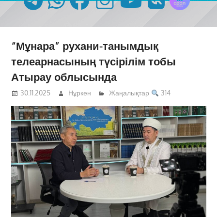
“Мұнара” рухани-танымдық
телеарнасының түсірілім тобы
Атырау облысында
30.11.2025
Нұркен
Жаңалықтар
314