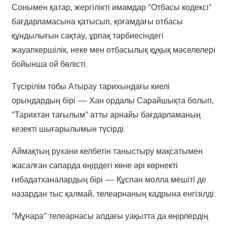
Сонымен қатар, жергілікті имамдар “Отбасы кодексі”
бағдарламасына қатысып, қоғамдағы отбасы
құндылығын сақтау, ұрпақ тәрбиесіндегі
жауапкершілік, неке мен отбасылық құқық мәселелері
бойынша ой бөлісті.
Түсірілім тобы Атырау тарихындағы киелі
орындардың бірі — Хан ордалы Сарайшықта болып,
“Тарихтан тағылым” атты арнайы бағдарламаның
кезекті шығарылымын түсірді.
Аймақтың рухани келбетін таныстыру мақсатымен
жасалған сапарда өңірдегі көне әрі көрнекті
ғибадатханалардың бірі — Құспан молла мешіті де
назардан тыс қалмай, телеарнаның кадрына енгізілді.
“Мұнара” телеарнасы алдағы уақытта да өңірлердің