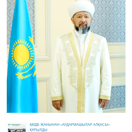
ҚМДБ ЖАНЫНАН «АУДАРМАШЫЛАР АЛҚАСЫ»
ҚҰРЫЛДЫ