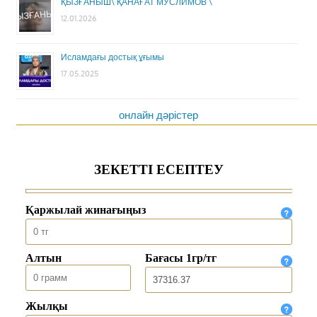
ҚЫЗҒАНЫШ\ ҚАНАҒАТ МУСЛИМОВ \
12.01.2026
Исламдағы достық ұғымы
17.05.2025
онлайн дәрістер