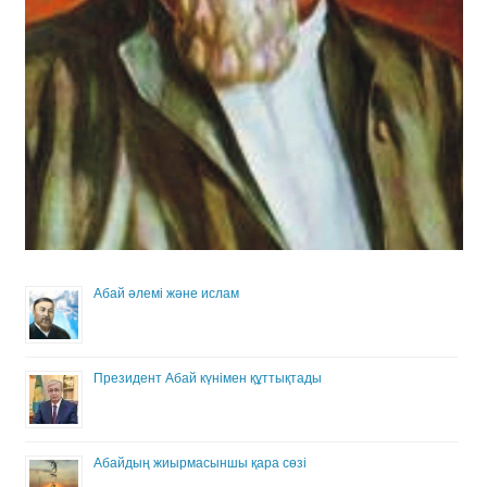
Абай әлемі және ислам
Президент Абай күнімен құттықтады
Абайдың жиырмасыншы қара сөзі