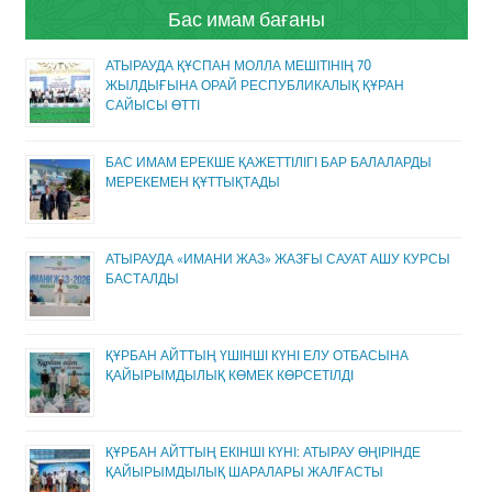
Бас имам бағаны
АТЫРАУДА ҚҰСПАН МОЛЛА МЕШІТІНІҢ 70
ЖЫЛДЫҒЫНА ОРАЙ РЕСПУБЛИКАЛЫҚ ҚҰРАН
САЙЫСЫ ӨТТІ
БАС ИМАМ ЕРЕКШЕ ҚАЖЕТТІЛІГІ БАР БАЛАЛАРДЫ
МЕРЕКЕМЕН ҚҰТТЫҚТАДЫ
АТЫРАУДА «ИМАНИ ЖАЗ» ЖАЗҒЫ САУАТ АШУ КУРСЫ
БАСТАЛДЫ
ҚҰРБАН АЙТТЫҢ ҮШІНШІ КҮНІ ЕЛУ ОТБАСЫНА
ҚАЙЫРЫМДЫЛЫҚ КӨМЕК КӨРСЕТІЛДІ
ҚҰРБАН АЙТТЫҢ ЕКІНШІ КҮНІ: АТЫРАУ ӨҢІРІНДЕ
ҚАЙЫРЫМДЫЛЫҚ ШАРАЛАРЫ ЖАЛҒАСТЫ