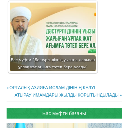
Бас мүфти: "Дәстүрлі діннің уызына жарыған
ұрпақ жат ағымға төтеп бере алады"
Жазба
Previous
ОРТАЛЫҚ АЗИЯҒА ИСЛАМ ДІНІНІҢ КЕЛУІ
навигациясы
Post:
Next
АТЫРАУ ИМАМДАРЫ ЖЫЛДЫ ҚОРЫТЫНДЫЛАДЫ
Post:
Бас мүфти бағаны