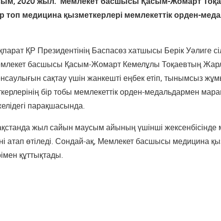
сым, 2020 жыл.
Мемлекет басшысы Қасым-Жомарт Тоқ
 топ медицина қызметкерлері мемлекеттік орден-мед
қпарат ҚР Президентінің Баспасөз хатшысы Берік Уәлиге с
емлекет басшысы Қасым-Жомарт Кемелұлы Тоқаевтың Жа
нсаулығын сақтау үшін жанкешті еңбек етіп, тынымсыз жұм
керлерінің бір тобы мемлекеттік орден-медальдармен мара
желідегі парақшасында.
зақстанда жыл сайын маусым айының үшінші жексенбісінде
үні атап өтіледі. Сондай-ақ, Мемлекет басшысы медицина қ
рімен құттықтады.