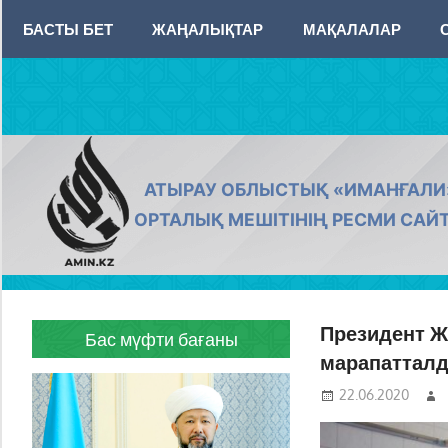
Skip
БАСТЫ БЕТ
ЖАҢАЛЫҚТАР
МАҚАЛАЛАР
to
content
AMIN.KZ
АТЫРАУ ОБЛЫСТЫҚ «ИМАНҒАЛИ
ОРТАЛЫҚ МЕШІТІНІҢ РЕСМИ САЙ
Президент Ж
Бас мүфти бағаны
марапаттал
22.06.2020