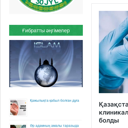
Ғибратты әңгімелер
Қажылықта қабыл болған дұға
Әр адамның амалы таразыда