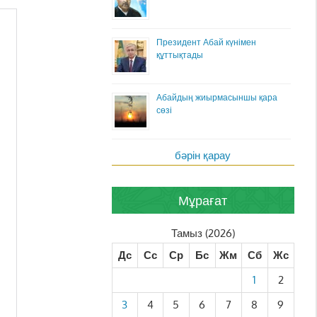
Президент Абай күнімен
құттықтады
Абайдың жиырмасыншы қара
сөзі
бәрін қарау
Мұрағат
Тамыз (2026)
Дс
Сс
Ср
Бс
Жм
Сб
Жс
1
2
3
4
5
6
7
8
9