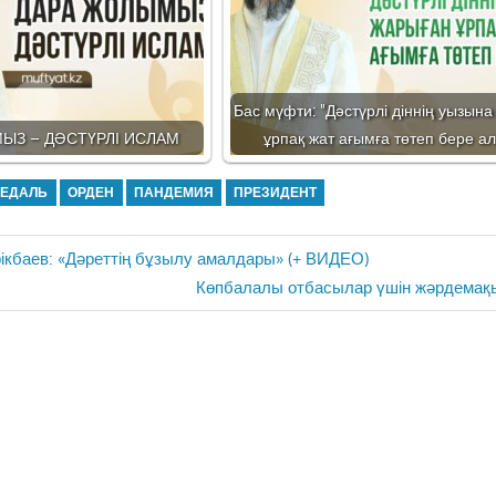
Бас мүфти: "Дәстүрлі діннің уызын
ЫЗ – ДӘСТҮРЛІ ИСЛАМ
ұрпақ жат ағымға төтеп бере а
ЕДАЛЬ
ОРДЕН
ПАНДЕМИЯ
ПРЕЗИДЕНТ
ікбаев: «Дәреттің бұзылу амалдары» (+ ВИДЕО)
Next
Көпбалалы отбасылар үшін жәрдемақы
Post: