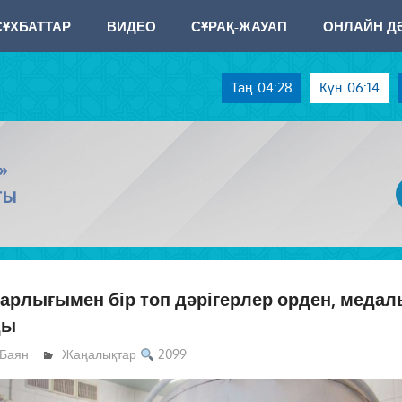
СҰХБАТТАР
ВИДЕО
СҰРАҚ-ЖАУАП
ОНЛАЙН ДӘ
Таң
04:28
Күн
06:14
»
ТЫ
арлығымен бір топ дәрігерлер орден, меда
ды
Баян
Жаңалықтар
2099