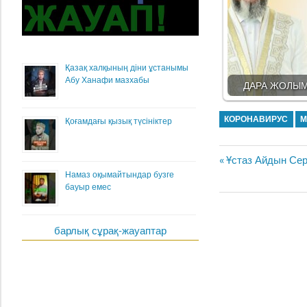
Қазақ халқының діни ұстанымы
Абу Ханафи мазхабы
ДАРА ЖОЛЫМ
КОРОНАВИРУС
М
Қоғамдағы қызық түсініктер
Жазба
Previous
Ұстаз Айдын Сер
навигациясы
Намаз оқымайтындар бузге
Post:
бауыр емес
барлық сұрақ-жауаптар