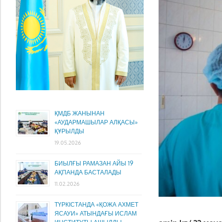
ҚМДБ ЖАНЫНАН
«АУДАРМАШЫЛАР АЛҚАСЫ»
ҚҰРЫЛДЫ
19.05.2026
БИЫЛҒЫ РАМАЗАН АЙЫ 19
АҚПАНДА БАСТАЛАДЫ
11.02.2026
ТҮРКІСТАНДА «ҚОЖА АХМЕТ
ЯСАУИ» АТЫНДАҒЫ ИСЛАМ