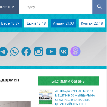
РІСТЕР
Бесін
13:39
Екінті
18:48
Ақшам
21:03
Құптан
22:48
Azan радиосы
telegram
whatsapp
facebook
instagram
youtube
vk
льдармен
Бас имам бағаны
АТЫРАУДА ҚҰСПАН МОЛЛА
МЕШІТІНІҢ 70 ЖЫЛДЫҒЫНА
ОРАЙ РЕСПУБЛИКАЛЫҚ
ҚҰРАН САЙЫСЫ ӨТТІ