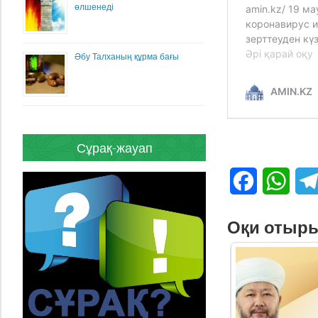
өлшенеді
Әбу Талханың құрма бағы
Сұрақ-жауап
Facebook
What
Оқи отыр