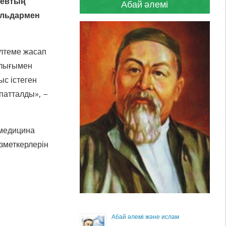
аевтың
Абай әлемі
альдармен
ілтеме жасап
рлығымен
ыс істеген
патталды», –
 медицина
ызметкерлерін
Абай әлемі және ислам