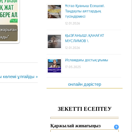
Ұстаз Қуаныш Есешов\
Таңдаулы аяттардың
түсіндірмесі
12.01.2026
а жарыған
ҚЫЗҒАНЫШ\ ҚАНАҒАТ
лады"
МУСЛИМОВ \
12.01.2026
Исламдағы достық ұғымы
17.05.2025
 көлемі ұлғайды
онлайн дәрістер