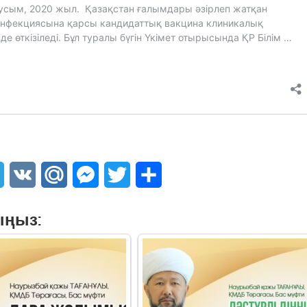
sApp
Telegram
VK
Mail.Ru
Messenger
Twitter
Share
ыңыз: