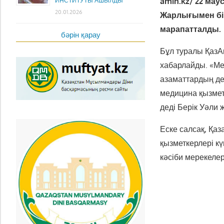
amin.kz/ 22 мау
ИНСТИТУТЫ АШЫЛДЫ
20.01.2026
Жарлығымен бір
марапатталды.
бәрін қарау
Бұл туралы ҚазА
хабарлайды. «М
азаматтардың де
медицина қызмет
деді Берік Уәли 
Еске салсақ, Қа
қызметкерлері к
кәсіби мерекеле