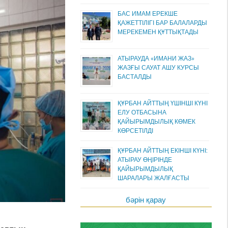
БАС ИМАМ ЕРЕКШЕ
ҚАЖЕТТІЛІГІ БАР БАЛАЛАРДЫ
МЕРЕКЕМЕН ҚҰТТЫҚТАДЫ
АТЫРАУДА «ИМАНИ ЖАЗ»
ЖАЗҒЫ САУАТ АШУ КУРСЫ
БАСТАЛДЫ
ҚҰРБАН АЙТТЫҢ ҮШІНШІ КҮНІ
ЕЛУ ОТБАСЫНА
ҚАЙЫРЫМДЫЛЫҚ КӨМЕК
КӨРСЕТІЛДІ
ҚҰРБАН АЙТТЫҢ ЕКІНШІ КҮНІ:
АТЫРАУ ӨҢІРІНДЕ
ҚАЙЫРЫМДЫЛЫҚ
ШАРАЛАРЫ ЖАЛҒАСТЫ
бәрін қарау