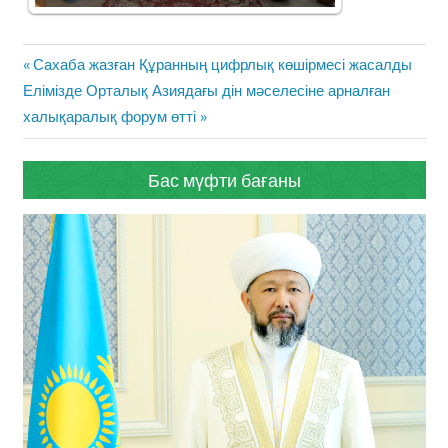
Жазба
Previous
Сахаба жазған Құранның цифрлық көшірмесі жасалды
навигациясы
Next
Post:
Елімізде Орталық Азиядағы дін мәселесіне арналған
Post:
халықаралық форум өтті
Бас мүфти бағаны