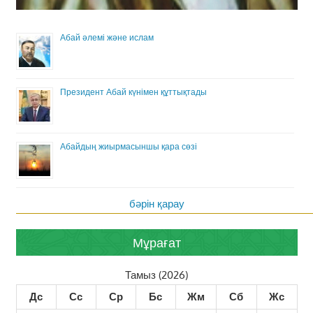
Абай әлемі және ислам
Президент Абай күнімен құттықтады
Абайдың жиырмасыншы қара сөзі
бәрін қарау
Мұрағат
Тамыз (2026)
Дс
Сс
Ср
Бс
Жм
Сб
Жс