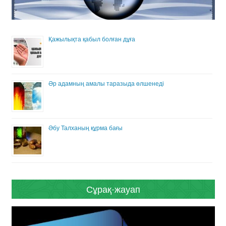
Қажылықта қабыл болған дұға
Әр адамның амалы таразыда өлшенеді
Әбу Талханың құрма бағы
Сұрақ-жауап