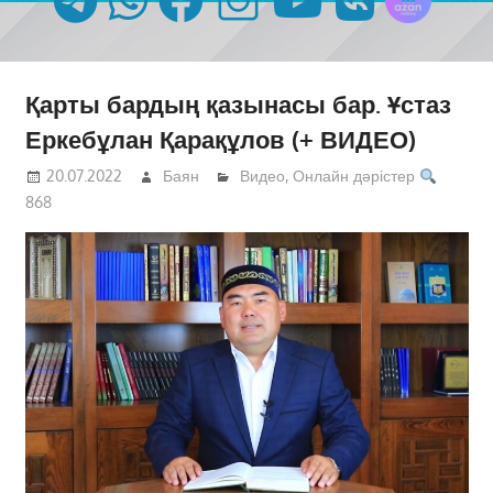
Қарты бардың қазынасы бар. Ұстаз
Еркебұлан Қарақұлов (+ ВИДЕО)
20.07.2022
Баян
Видео
,
Онлайн дәрістер
868