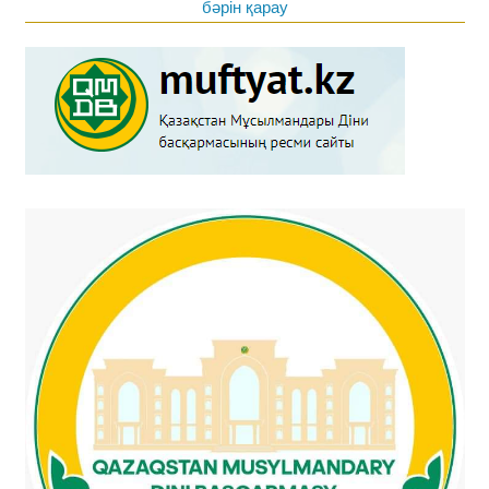
бәрін қарау