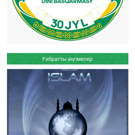
Ғибратты әңгімелер