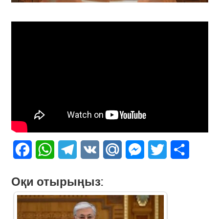
Facebook
WhatsApp
Telegram
VK
Mail.Ru
Messenger
Twitter
Share
Оқи отырыңыз: