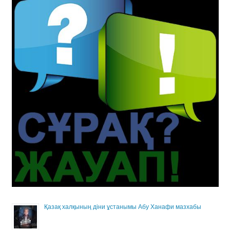
Қазақ халқының діни ұстанымы Абу Ханафи мазхабы