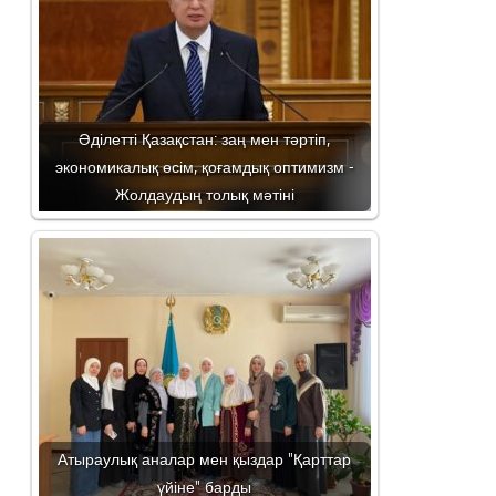
Әділетті Қазақстан: заң мен тәртіп,
экономикалық өсім, қоғамдық оптимизм -
Жолдаудың толық мәтіні
Атыраулық аналар мен қыздар "Қарттар
үйіне" барды