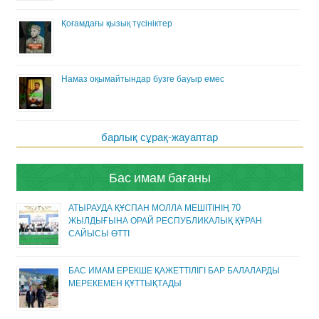
Қоғамдағы қызық түсініктер
Намаз оқымайтындар бузге бауыр емес
барлық сұрақ-жауаптар
Бас имам бағаны
АТЫРАУДА ҚҰСПАН МОЛЛА МЕШІТІНІҢ 70
ЖЫЛДЫҒЫНА ОРАЙ РЕСПУБЛИКАЛЫҚ ҚҰРАН
САЙЫСЫ ӨТТІ
БАС ИМАМ ЕРЕКШЕ ҚАЖЕТТІЛІГІ БАР БАЛАЛАРДЫ
МЕРЕКЕМЕН ҚҰТТЫҚТАДЫ