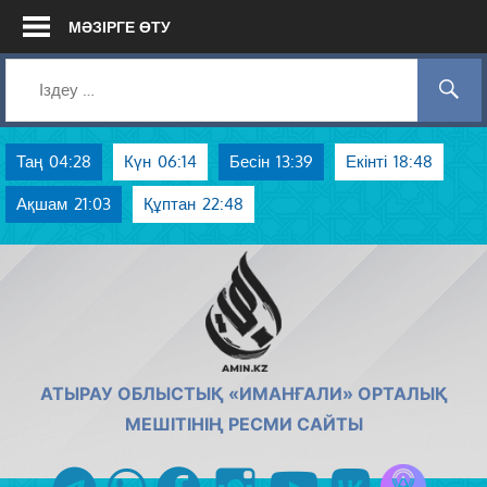
Skip
МӘЗІРГЕ ӨТУ
to
content
Таң
04:28
Күн
06:14
Бесін
13:39
Екінті
18:48
Ақшам
21:03
Құптан
22:48
AMIN.KZ
АТЫРАУ ОБЛЫСТЫҚ «ИМАНҒАЛИ» ОРТАЛЫҚ
МЕШІТІНІҢ РЕСМИ САЙТЫ
Azan радиос
telegram
whatsapp
facebook
instagram
youtube
vk