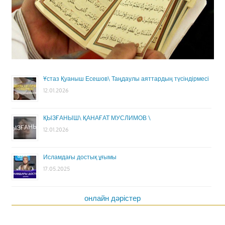
Ұстаз Қуаныш Есешов\ Таңдаулы аяттардың түсіндірмесі
12.01.2026
ҚЫЗҒАНЫШ\ ҚАНАҒАТ МУСЛИМОВ \
12.01.2026
Исламдағы достық ұғымы
17.05.2025
онлайн дәрістер