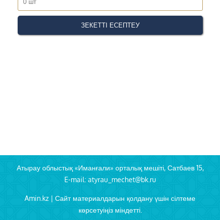
Атырау облыстық «Иманғали» орталық мешіті, Сатбаев 15,
E-mail: atyrau_mechet@bk.ru
Amin.kz | Сайт материалдарын қолдану үшін сілтеме
көрсетуіңіз міндетті.