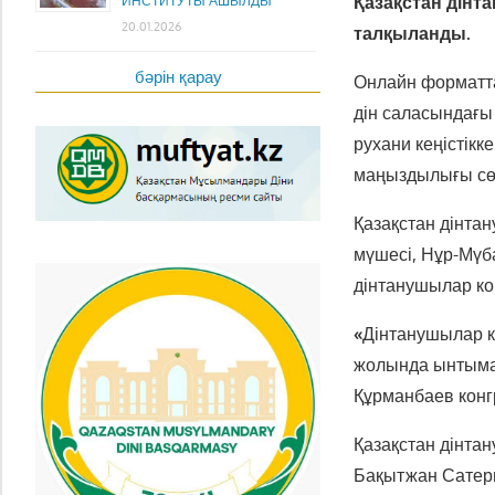
Қазақстан дінта
ИНСТИТУТЫ АШЫЛДЫ
20.01.2026
талқыланды.
бәрін қарау
Онлайн форматта
дін саласындағы
рухани кеңістікк
маңыздылығы сө
Қазақстан дінта
мүшесі, Нұр-Мүб
дінтанушылар ко
«
Дінтанушылар ко
жолында ынтымақ
Құрманбаев конг
Қазақстан дінтан
Бақытжан Сатерш