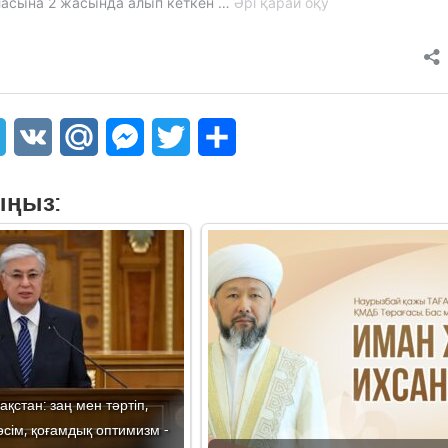
sApp
Telegram
VK
Mail.Ru
Messenger
Twitter
Share
ыңыз:
ақстан: заң мен тәртіп,
сім, қоғамдық оптимизм -