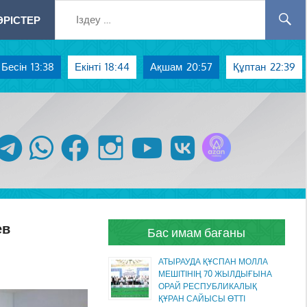
РІСТЕР
Бесін
13:38
Екінті
18:44
Ақшам
20:57
Құптан
22:39
Azan радиосы
telegram
whatsapp
facebook
instagram
youtube
vk
ев
Бас имам бағаны
АТЫРАУДА ҚҰСПАН МОЛЛА
МЕШІТІНІҢ 70 ЖЫЛДЫҒЫНА
ОРАЙ РЕСПУБЛИКАЛЫҚ
ҚҰРАН САЙЫСЫ ӨТТІ