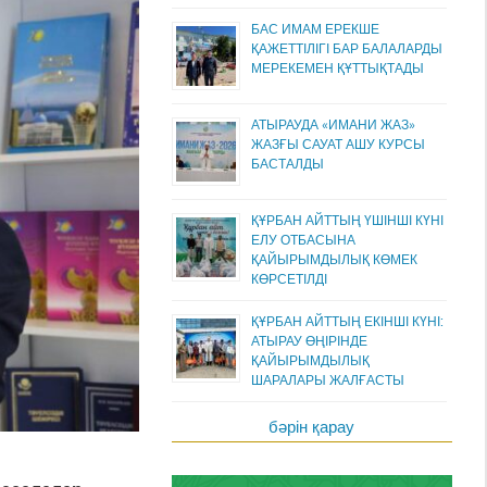
БАС ИМАМ ЕРЕКШЕ
ҚАЖЕТТІЛІГІ БАР БАЛАЛАРДЫ
МЕРЕКЕМЕН ҚҰТТЫҚТАДЫ
АТЫРАУДА «ИМАНИ ЖАЗ»
ЖАЗҒЫ САУАТ АШУ КУРСЫ
БАСТАЛДЫ
ҚҰРБАН АЙТТЫҢ ҮШІНШІ КҮНІ
ЕЛУ ОТБАСЫНА
ҚАЙЫРЫМДЫЛЫҚ КӨМЕК
КӨРСЕТІЛДІ
ҚҰРБАН АЙТТЫҢ ЕКІНШІ КҮНІ:
АТЫРАУ ӨҢІРІНДЕ
ҚАЙЫРЫМДЫЛЫҚ
ШАРАЛАРЫ ЖАЛҒАСТЫ
бәрін қарау