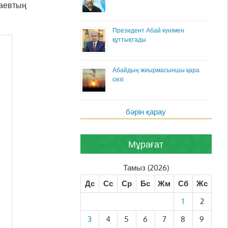
баевтың
Президент Абай күнімен
құттықтады
Абайдың жиырмасыншы қара
сөзі
бәрін қарау
Мұрағат
Тамыз (2026)
Дс
Сс
Ср
Бс
Жм
Сб
Жс
1
2
3
4
5
6
7
8
9