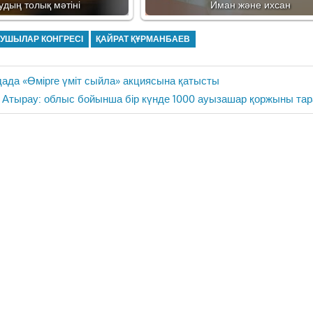
дың толық мәтіні
Иман және ихсан
НУШЫЛАР КОНГРЕСІ
ҚАЙРАТ ҚҰРМАНБАЕВ
ада «Өмірге үміт сыйла» акциясына қатысты
Next
Атырау: облыс бойынша бір күнде 1000 ауызашар қоржыны та
Post: