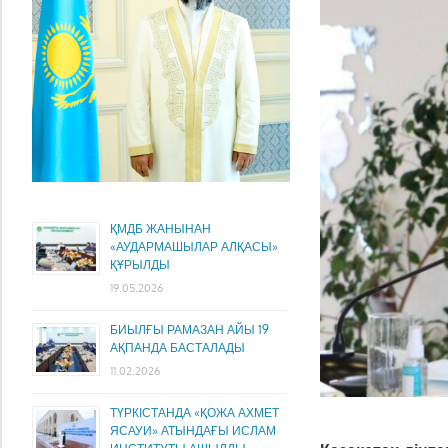
ҚМДБ ЖАНЫНАН
«АУДАРМАШЫЛАР АЛҚАСЫ»
ҚҰРЫЛДЫ
19.05.2026
БИЫЛҒЫ РАМАЗАН АЙЫ 19
АҚПАНДА БАСТАЛАДЫ
11.02.2026
ТҮРКІСТАНДА «ҚОЖА АХМЕТ
ЯСАУИ» АТЫНДАҒЫ ИСЛАМ