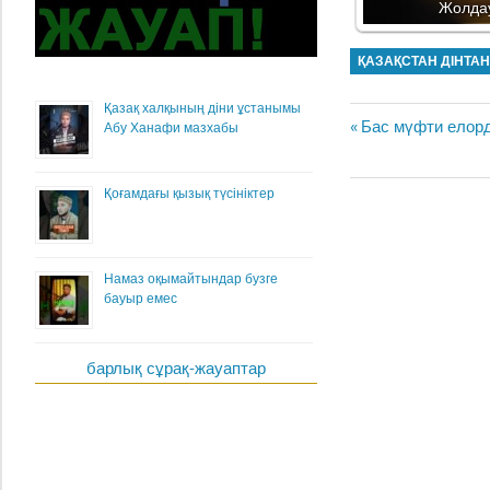
Жолдау
ҚАЗАҚСТАН ДІНТА
Қазақ халқының діни ұстанымы
Жазба
Previous
Бас мүфти елорд
Абу Ханафи мазхабы
навигациясы
Post:
Қоғамдағы қызық түсініктер
Намаз оқымайтындар бузге
бауыр емес
барлық сұрақ-жауаптар