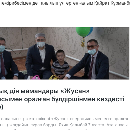
тәжірибесімен де танылып үлгерген ғалым Қайрат Құрман