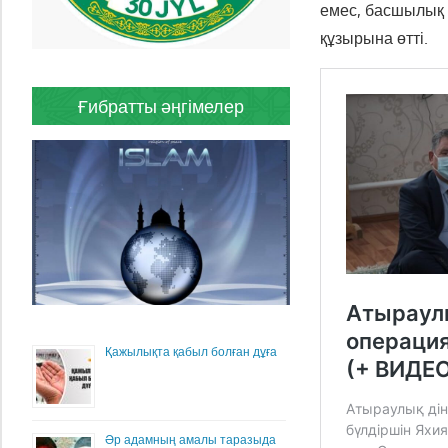
емес, басшылық 
құзырына өтті.
Ғибратты әңгімелер
Қажылықта қабыл болған дұға
Әр адамның амалы таразыда