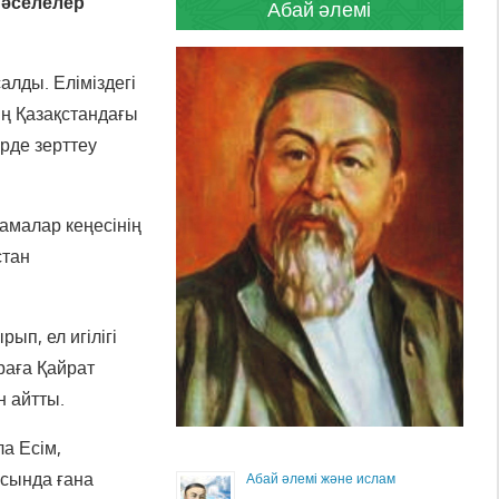
 мәселелер
Абай әлемі
лды. Еліміздегі
ң Қазақстандағы
рде зерттеу
амалар кеңесінің
стан
ып, ел игілігі
раға Қайрат
 айтты.
а Есім,
асында ғана
Абай әлемі және ислам