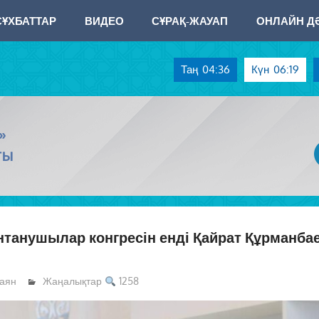
СҰХБАТТАР
ВИДЕО
СҰРАҚ-ЖАУАП
ОНЛАЙН ДӘ
Таң
04:36
Күн
06:19
»
ТЫ
інтанушылар конгресін енді Қайрат Құрманба
аян
Жаңалықтар
1258