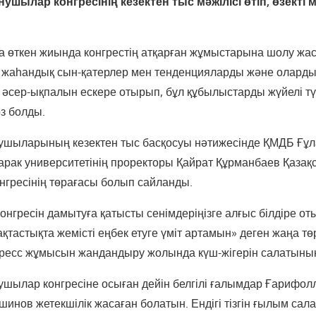
нушылар конгресінің кезектен тыс мәжілісі өтіп, өзекті
 өткен жиында конгрестің атқарған жұмыстарына шолу жаса
 жаһандық сын-қатерлер мен тенденцияларды және оларды
е әсер-ықпалын ескере отырып, бұл құбылыстарды жүйелі тү
з болды.
нушыларының кезектен тыс басқосуы нәтижесінде ҚМДБ Ғұл
арак университетінің проректоры Қайрат Құрманбаев Қазақ
нгресінің төрағасы болып сайланды.
нгресін дамытуға қатысты сенімдеріңізге алғыс білдіре отыр
тастықта жемісті еңбек етуге үміт артамын» деген жаңа тө
ресс жұмысын жандандыру жолында күш-жігерін салатынын
ушылар конгресіне осыған дейін белгілі ғалымдар Ғарифолл
инов жетекшілік жасаған болатын. Ендігі тізгін ғылым сал