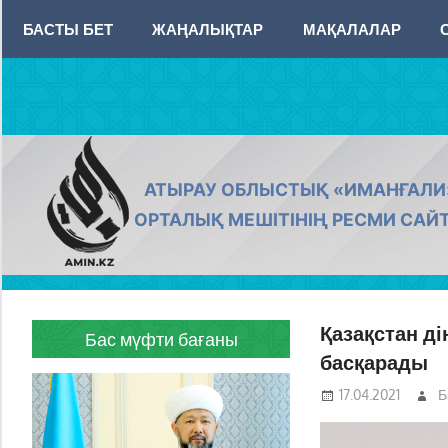
Skip
БАСТЫ БЕТ
ЖАҢАЛЫҚТАР
МАҚАЛАЛАР
to
content
AMIN.KZ
АТЫРАУ ОБЛЫСТЫҚ «ИМАНҒАЛИ
ОРТАЛЫҚ МЕШІТІНІҢ РЕСМИ САЙ
Қазақстан д
Бас мүфти бағаны
басқарады
17.04.2021
Б