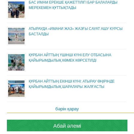
БАС ИМАМ ЕРЕКШЕ ҚАЖЕТТІЛІГІ БАР БАЛАЛАРДЫ
МЕРЕКЕМЕН ҚҰТТЫҚТАДЫ
АТЫРАУДА «ИМАНИ ЖАЗ» ЖАЗҒЫ САУАТ АШУ КУРСЫ
БАСТАЛДЫ
ҚҰРБАН АЙТТЫҢ ҮШІНШІ КҮНІ ЕЛУ ОТБАСЫНА
ҚАЙЫРЫМДЫЛЫҚ КӨМЕК КӨРСЕТІЛДІ
ҚҰРБАН АЙТТЫҢ ЕКІНШІ КҮНІ: АТЫРАУ ӨҢІРІНДЕ
ҚАЙЫРЫМДЫЛЫҚ ШАРАЛАРЫ ЖАЛҒАСТЫ
бәрін қарау
Абай әлемі