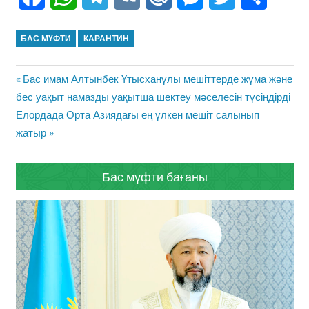
БАС МҮФТИ
КАРАНТИН
Жазба
Previous
Бас имам Алтынбек Ұтысханұлы мешіттерде жұма және
навигациясы
Post:
бес уақыт намазды уақытша шектеу​ мәселесін​ түсіндірді
Next
Елордада Орта Азиядағы ең үлкен мешіт салынып
Post:
жатыр
Бас мүфти бағаны