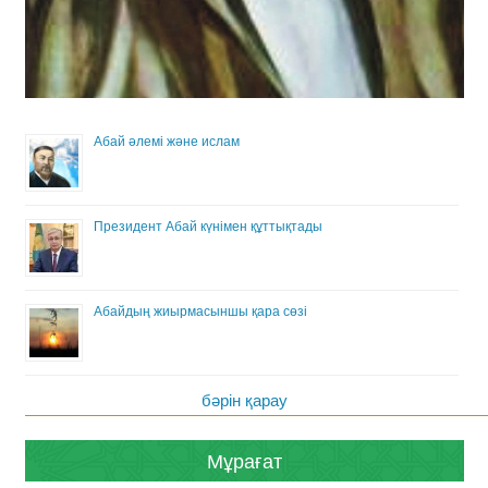
Абай әлемі және ислам
Президент Абай күнімен құттықтады
Абайдың жиырмасыншы қара сөзі
бәрін қарау
Мұрағат