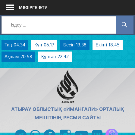
Skip
МӘЗІРГЕ ӨТУ
to
content
Таң
04:34
Күн
06:17
Бесін
13:38
Екінті
18:45
Ақшам
20:58
Құптан
22:42
AMIN.KZ
АТЫРАУ ОБЛЫСТЫҚ «ИМАНҒАЛИ» ОРТАЛЫҚ
МЕШІТІНІҢ РЕСМИ САЙТЫ
Azan радиос
telegram
whatsapp
facebook
instagram
youtube
vk