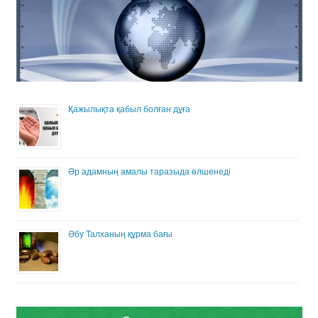
Қажылықта қабыл болған дұға
Әр адамның амалы таразыда өлшенеді
Әбу Талханың құрма бағы