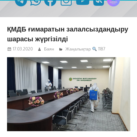
ҚМДБ ғимаратын залалсыздандыру
шарасы жүргізілді
17.03.2020
Баян
Жаңалықтар
1187