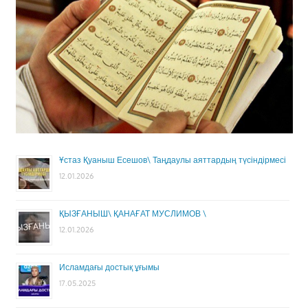
Ұстаз Қуаныш Есешов\ Таңдаулы аяттардың түсіндірмесі
12.01.2026
ҚЫЗҒАНЫШ\ ҚАНАҒАТ МУСЛИМОВ \
12.01.2026
Исламдағы достық ұғымы
17.05.2025