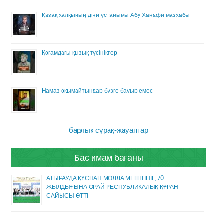
Қазақ халқының діни ұстанымы Абу Ханафи мазхабы
Қоғамдағы қызық түсініктер
Намаз оқымайтындар бузге бауыр емес
барлық сұрақ-жауаптар
Бас имам бағаны
АТЫРАУДА ҚҰСПАН МОЛЛА МЕШІТІНІҢ 70
ЖЫЛДЫҒЫНА ОРАЙ РЕСПУБЛИКАЛЫҚ ҚҰРАН
САЙЫСЫ ӨТТІ