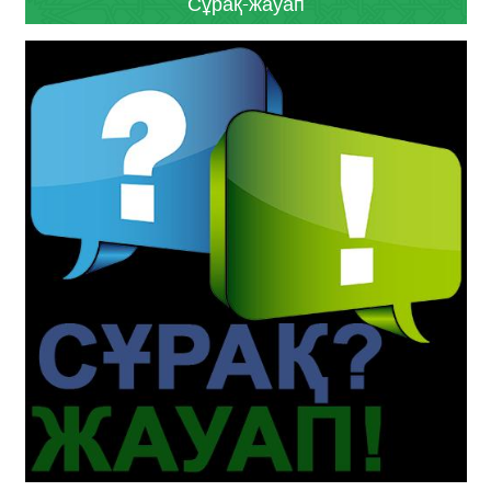
Сұрақ-жауап