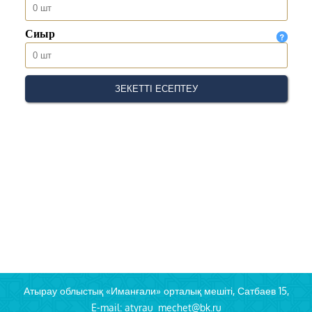
Атырау облыстық «Иманғали» орталық мешіті, Сатбаев 15,
E-mail: atyrau_mechet@bk.ru