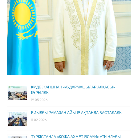
ҚМДБ ЖАНЫНАН «АУДАРМАШЫЛАР АЛҚАСЫ»
ҚҰРЫЛДЫ
19.05.2026
БИЫЛҒЫ РАМАЗАН АЙЫ 19 АҚПАНДА БАСТАЛАДЫ
11.02.2026
ТҮРКІСТАНДА «ҚОЖА АХМЕТ ЯСАУИ» АТЫНДАҒЫ