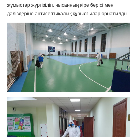
жұмыстар жүргізіліп, нысанның кіре берісі мен
дәліздеріне антисептикалық құрылғылар орнатылды.