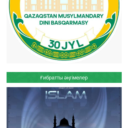
Ғибратты әңгімелер