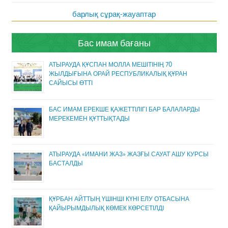
барлық сұрақ-жауаптар
Бас имам бағаны
АТЫРАУДА ҚҰСПАН МОЛЛА МЕШІТІНІҢ 70
ЖЫЛДЫҒЫНА ОРАЙ РЕСПУБЛИКАЛЫҚ ҚҰРАН
САЙЫСЫ ӨТТІ
БАС ИМАМ ЕРЕКШЕ ҚАЖЕТТІЛІГІ БАР БАЛАЛАРДЫ
МЕРЕКЕМЕН ҚҰТТЫҚТАДЫ
АТЫРАУДА «ИМАНИ ЖАЗ» ЖАЗҒЫ САУАТ АШУ КУРСЫ
БАСТАЛДЫ
ҚҰРБАН АЙТТЫҢ ҮШІНШІ КҮНІ ЕЛУ ОТБАСЫНА
ҚАЙЫРЫМДЫЛЫҚ КӨМЕК КӨРСЕТІЛДІ