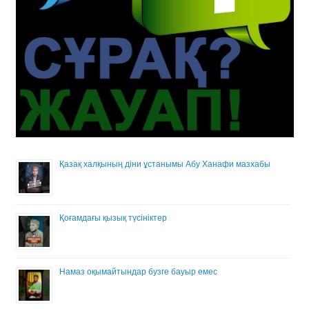
Қазақ халқының діни ұстанымы Абу Ханафи мазхабы
Қоғамдағы қызық түсініктер
Намаз оқымайтындар бузге бауыр емес