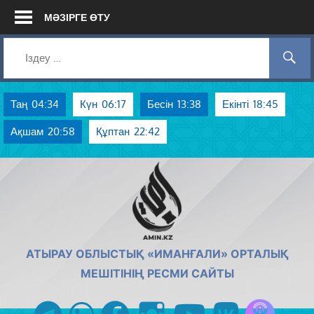
Skip
МӘЗІРГЕ ӨТУ
to
content
Таң
04:34
Күн
06:17
Бесін
13:38
Екінті
18:45
Ақшам
20:58
Құптан
22:42
AMIN.KZ
АТЫРАУ ОБЛЫСТЫҚ «ИМАНҒАЛИ» ОРТАЛЫҚ
МЕШІТІНІҢ РЕСМИ САЙТЫ
Azan радиос
telegram
whatsapp
facebook
instagram
youtube
vk