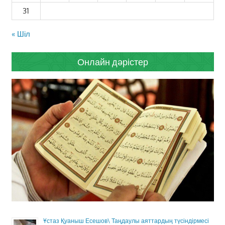
31
« Шіл
Онлайн дәрістер
Ұстаз Қуаныш Есешов\ Таңдаулы аяттардың түсіндірмесі