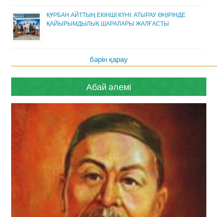
ҚҰРБАН АЙТТЫҢ ЕКІНШІ КҮНІ: АТЫРАУ ӨҢІРІНДЕ
ҚАЙЫРЫМДЫЛЫҚ ШАРАЛАРЫ ЖАЛҒАСТЫ
бәрін қарау
Абай әлемі