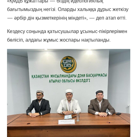
«ҚМДБ құжаттары — біздің идеологиялық
бағытымыздың негізі. Оларды халыққа дұрыс жеткізу
— әрбір дін қызметкерінің міндеті», — деп атап өтті.
Кездесу соңында қатысушылар ұсыныс-пікірлерімен
бөлісіп, алдағы жұмыс жоспары нақтыланды.