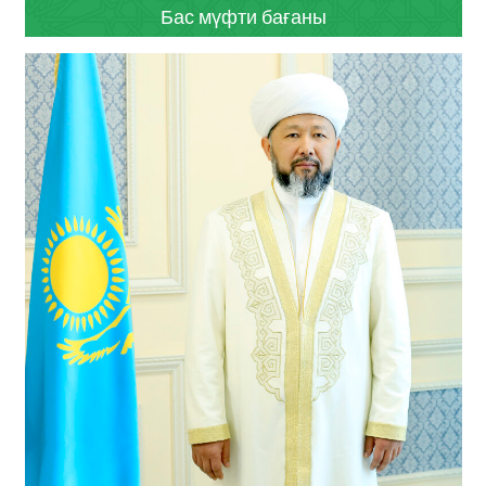
Бас мүфти бағаны