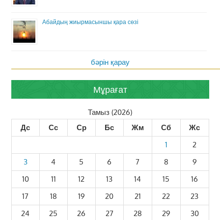
Абайдың жиырмасыншы қара сөзі
бәрін қарау
Мұрағат
Тамыз (2026)
Дс
Сс
Ср
Бс
Жм
Сб
Жс
1
2
3
4
5
6
7
8
9
10
11
12
13
14
15
16
17
18
19
20
21
22
23
24
25
26
27
28
29
30