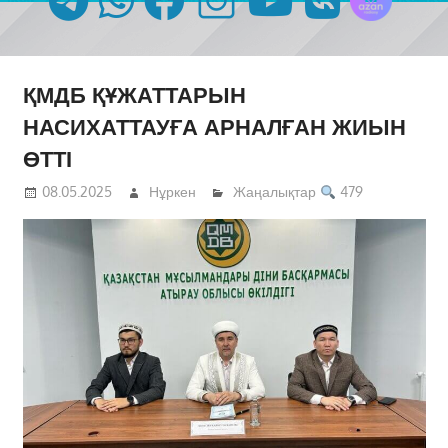
ҚМДБ ҚҰЖАТТАРЫН
НАСИХАТТАУҒА АРНАЛҒАН ЖИЫН
ӨТТІ
08.05.2025
Нұркен
Жаңалықтар
479