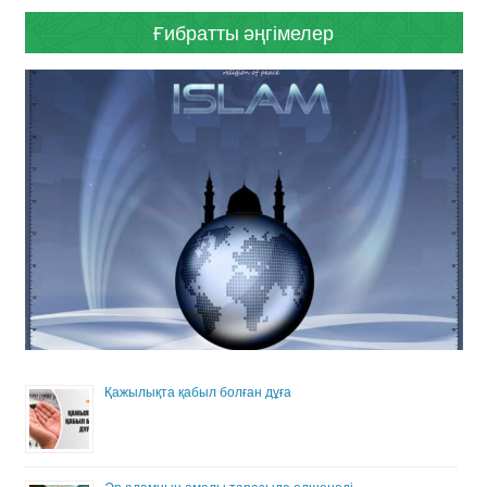
Ғибратты әңгімелер
Қажылықта қабыл болған дұға