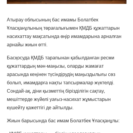
Атырау облысының бас имамы Болатбек
Ұласқанұлының төрағалығымен ҚМДБ құжаттарын
насихаттау мақсатында өңір имамдарына арналған
арнайы жиын өтті.
Басқосуда ҚМДБ тарапынан қабылданған ресми
құжаттардың мән-маңызы, оларды жамағат
арасында кеңінен түсіндірудің маңыздылығы сөз
болып, имамдарға нақты тапсырмалар жүктелді.
Сондай-ақ, діни қызметтің бірізділігін сақтау,
мешіттерде жүйелі уағыз-насихат жұмыстарын
күшейту қажеттігі де
айтылды.
Жиын барысында бас имам Болатбек Ұласқанұлы: