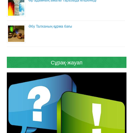
Әр адамның амалы таразыда өлшенеді
Әбу Талханың құрма бағы
Сұрақ-жауап