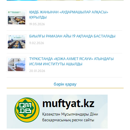
ҚМДБ ЖАНЫНАН «АУДАРМАШЫЛАР АЛҚАСЫ»
ҚҰРЫЛДЫ
19.05.2026
БИЫЛҒЫ РАМАЗАН АЙЫ 19 АҚПАНДА БАСТАЛАДЫ
11.02.2026
ТҮРКІСТАНДА «ҚОЖА АХМЕТ ЯСАУИ» АТЫНДАҒЫ
ИСЛАМ ИНСТИТУТЫ АШЫЛДЫ
20.01.2026
бәрін қарау