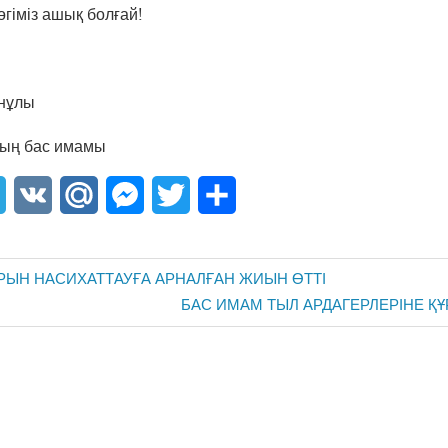
көгіміз ашық болғай!
анұлы
ың бас имамы
sApp
Telegram
VK
Mail.Ru
Messenger
Twitter
Share
РЫН НАСИХАТТАУҒА АРНАЛҒАН ЖИЫН ӨТТІ
Next
БАС ИМАМ ТЫЛ АРДАГЕРЛЕРІНЕ ҚҰ
Post: