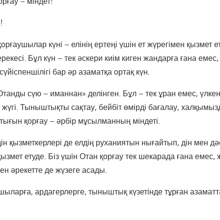
орғау – міндет!
!
орғаушылар күні – елінің ертеңі үшін ет жүрегімен қызмет е
екесі. Бұл күн – тек әскери киім киген жандарға ғана емес,
сүйіспеншілігі бар әр азаматқа ортақ күн.
Отанды сүю – иманнан» делінген. Бұл – тек ұран емес, үлке
 жүгі. Тыныштықты сақтау, бейбіт өмірді бағалау, халқымызд
астығын қорғау – әрбір мұсылманның міндеті.
дін қызметкерлері де елдің руханиятын нығайтып, дін мен дә
ызмет етуде. Біз үшін Отан қорғау тек шекарада ғана емес, 
 пен әрекетте де жүзеге асады.
шыларға, ардагерлерге, тыныштық күзетінде тұрған азамат