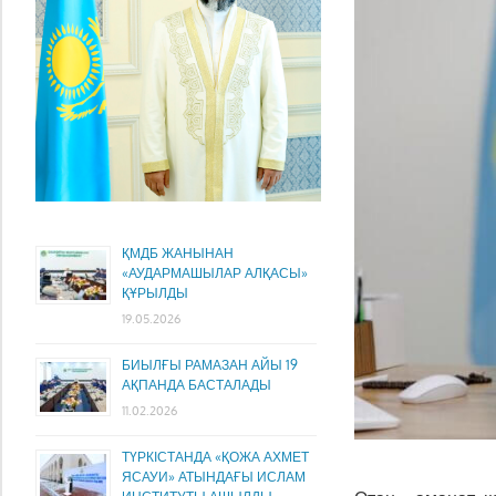
ҚМДБ ЖАНЫНАН
«АУДАРМАШЫЛАР АЛҚАСЫ»
ҚҰРЫЛДЫ
19.05.2026
БИЫЛҒЫ РАМАЗАН АЙЫ 19
АҚПАНДА БАСТАЛАДЫ
11.02.2026
ТҮРКІСТАНДА «ҚОЖА АХМЕТ
ЯСАУИ» АТЫНДАҒЫ ИСЛАМ