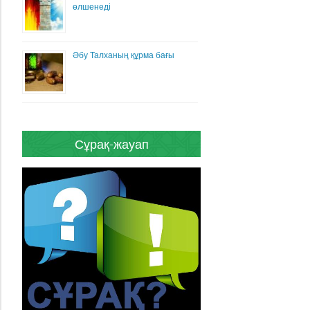
өлшенеді
Әбу Талханың құрма бағы
Сұрақ-жауап