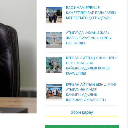
БАС ИМАМ ЕРЕКШЕ
ҚАЖЕТТІЛІГІ БАР БАЛАЛАРДЫ
МЕРЕКЕМЕН ҚҰТТЫҚТАДЫ
АТЫРАУДА «ИМАНИ ЖАЗ»
ЖАЗҒЫ САУАТ АШУ КУРСЫ
БАСТАЛДЫ
ҚҰРБАН АЙТТЫҢ ҮШІНШІ КҮНІ
ЕЛУ ОТБАСЫНА
ҚАЙЫРЫМДЫЛЫҚ КӨМЕК
КӨРСЕТІЛДІ
ҚҰРБАН АЙТТЫҢ ЕКІНШІ КҮНІ:
АТЫРАУ ӨҢІРІНДЕ
ҚАЙЫРЫМДЫЛЫҚ
ШАРАЛАРЫ ЖАЛҒАСТЫ
бәрін қарау