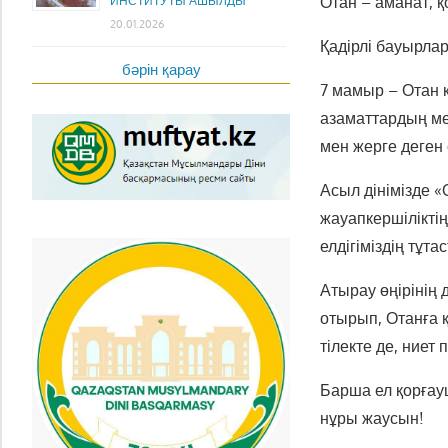
Отан – аманат, қ
ИНСТИТУТЫ АШЫЛДЫ
20.01.2026
Қадірлі бауырлар
бәрін қарау
7
мамыр – Отан қ
азаматтардың мер
мен жерге деген 
Асыл дінімізде «
жауапкершіліктің
елдігіміздің тұт
Атырау өңірінің 
отырып, Отанға қ
тілекте де, ниет
Барша ел қорғау
нұры жаусын!