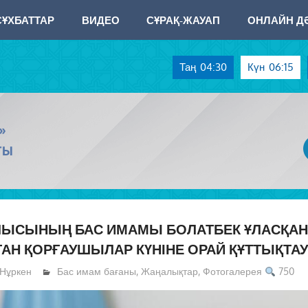
СҰХБАТТАР
ВИДЕО
СҰРАҚ-ЖАУАП
ОНЛАЙН ДӘ
Таң
04:30
Күн
06:15
»
ТЫ
ЛЫСЫНЫҢ БАС ИМАМЫ БОЛАТБЕК ҰЛАСҚА
АН ҚОРҒАУШЫЛАР КҮНІНЕ ОРАЙ ҚҰТТЫҚТА
Нұркен
Бас имам бағаны
,
Жаңалықтар
,
Фотогалерея
750