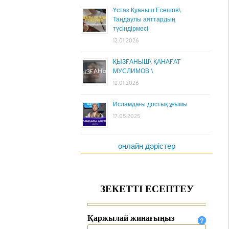
Ұстаз Қуаныш Есешов\
Таңдаулы аяттардың
түсіндірмесі
12.01.2026
ҚЫЗҒАНЫШ\ ҚАНАҒАТ
МУСЛИМОВ \
12.01.2026
Исламдағы достық ұғымы
17.05.2025
онлайн дәрістер