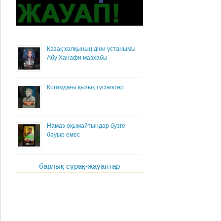
Қазақ халқының діни ұстанымы
Абу Ханафи мазхабы
Қоғамдағы қызық түсініктер
Намаз оқымайтындар бузге
бауыр емес
барлық сұрақ-жауаптар