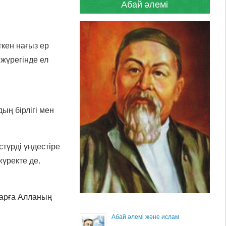
Абай әлемі
ткен нағыз ер
 жүрегінде ел
н
ың бірлігі мен
стүрді үндестіре
жүректе де,
тарға Алланың
Абай әлемі және ислам