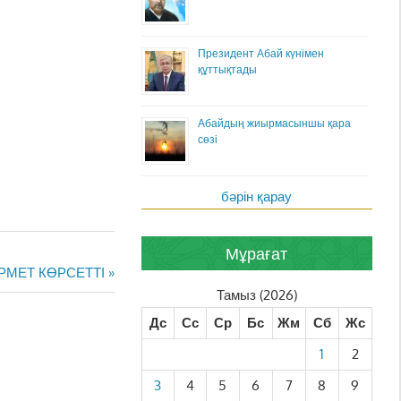
Президент Абай күнімен
құттықтады
Абайдың жиырмасыншы қара
сөзі
бәрін қарау
Мұрағат
РМЕТ КӨРСЕТТІ
Тамыз (2026)
Дс
Сс
Ср
Бс
Жм
Сб
Жс
1
2
3
4
5
6
7
8
9