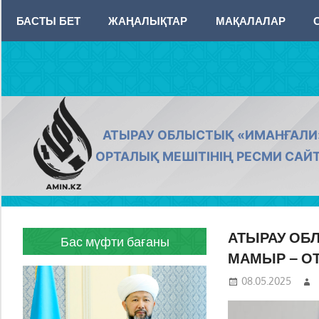
Skip
БАСТЫ БЕТ
ЖАҢАЛЫҚТАР
МАҚАЛАЛАР
to
content
AMIN.KZ
АТЫРАУ ОБЛЫСТЫҚ «ИМАНҒАЛИ
ОРТАЛЫҚ МЕШІТІНІҢ РЕСМИ САЙ
АТЫРАУ ОБ
Бас мүфти бағаны
МАМЫР – ОТ
08.05.2025