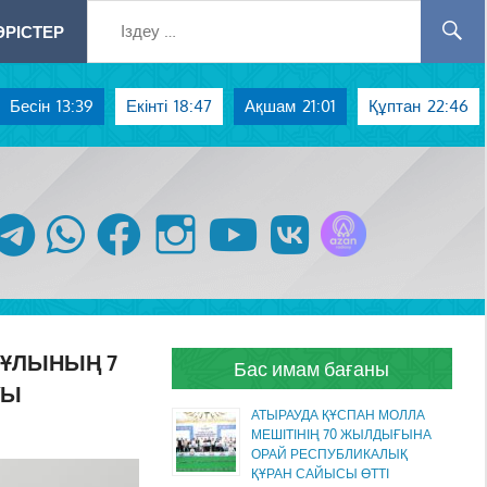
РІСТЕР
Бесін
13:39
Екінті
18:47
Ақшам
21:01
Құптан
22:46
Azan радиосы
telegram
whatsapp
facebook
instagram
youtube
vk
НҰЛЫНЫҢ 7
Бас имам бағаны
УЫ
АТЫРАУДА ҚҰСПАН МОЛЛА
МЕШІТІНІҢ 70 ЖЫЛДЫҒЫНА
ОРАЙ РЕСПУБЛИКАЛЫҚ
ҚҰРАН САЙЫСЫ ӨТТІ